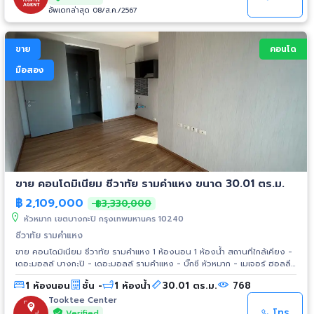
อัพเดทล่าสุด 08/ส.ค./2567
ขาย
คอนโด
มือสอง
ขาย คอนโดมิเนียม ชีวาทัย รามคำแหง ขนาด 30.01 ตร.ม.
฿
2,109,000
฿3,330,000
หัวหมาก เขตบางกะปิ กรุงเทพมหานคร 10240
ชีวาทัย รามคำแหง
ขาย คอนโดมิเนียม ชีวาทัย รามคำแหง 1 ห้องนอน 1 ห้องน้ำ สถานที่ใกล้เคียง -
เดอะมอลล์ บางกะปิ - เดอะมอลล์ รามคำแหง - บิ๊กซี หัวหมาก - เมเจอร์ ฮอลลี
วูด รามคําแหง - โรงพยาบาลรามคำแหง - มหาวิทยาลัยรามคำแหง - สนามกีฬา
1 ห้องนอน
ชั้น -
1 ห้องน้ำ
30.01 ตร.ม.
768
หัวหมาก
Tooktee Center
โทร
Verified