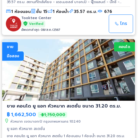
35.57 ตร.ม. สถานที่ใกล้เคียง - เดอะมอลล์ บางกะปิ - ฟู๊ดแลนด์ - บิ๊กซี -
ม.รามคำแหง - ท่าเรือคลองแสนแสบ - Airport Link รามคำแหง - ทางด่วน
1 ห้องนอน
ชั้น 15
1 ห้องน้ำ
35.57 ตร.ม.
676
รามอินทรา-อาจณรงค์
Tooktee Center
โทร
Verified
อัพเดทล่าสุด 08/ส.ค./2567
ขาย
คอนโด
มือสอง
ขาย คอนโด ยู แอท หัวหมาก สเตชั่น ขนาด 31.20 ตร.ม.
฿
1,662,500
฿1,750,000
หัวหมาก เขตบางกะปิ กรุงเทพมหานคร 10240
ยู แอท หัวหมาก สเตชั่น
ขาย คอนโด ยู แอท หัวหมาก สเตชั่น 1 ห้องนอน 1 ห้องน้ำ ขนาด 31.20 ตร.ม.