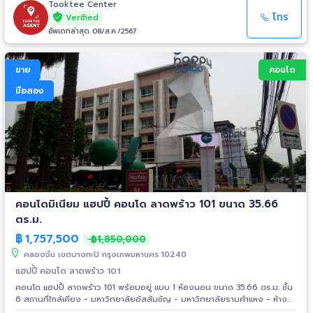
Tooktee Center
โทร
Verified
อัพเดทล่าสุด 08/ส.ค./2567
ขาย
คอนโด
มือสอง
คอนโดมิเนียม แฮปปี้ คอนโด ลาดพร้าว 101 ขนาด 35.66
ตร.ม.
฿
1,757,500
฿1,850,000
คลองจั่น เขตบางกะปิ กรุงเทพมหานคร 10240
แฮปปี้ คอนโด ลาดพร้าว 101
คอนโด แฮปปี้ ลาดพร้าว 101 พร้อมอยู่ แบบ 1 ห้องนอน ขนาด 35.66 ตร.ม. ชั้น
6 สถานที่ใกล้เคียง - มหาวิทยาลัยอัสสัมชัญ - มหาวิทยาลัยรามคำแหง - ห้าง
สรรพสินค้าเดอะมอลล์บางกะปิ - สนามกีฬาหัวหมาก - โรงพยาบาลเวชธานี