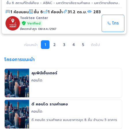
ชั้น 6 สถานที่ใกล้เคียง - ABAC - มหาวิทยาลัยรามคำแหง - มหาวิทยาลัยเกษม
บัณฑิต - ราชมังคลากีฬาสถาน - โรงพยาบาลรามคำแหง - The Nine - ห้าง
1 ห้องนอน
ชั้น 6
1 ห้องน้ำ
31.2 ตร.ม.
283
สรรพสินค้าเดอะมอลล์ รามคำแหง
Tooktee Center
โทร
Verified
อัพเดทล่าสุด 08/ส.ค./2567
ก่อนหน้า
1
2
3
4
5
ถัดไป
โครงการแนะนำ
ลุมพินีเซ็นเตอร์
คอนโด
ดี คอนโด รามคำแหง
คอนโด
ดี คอนโด รามคำแหง แบบอาคารชุด 8 ชั้น จำนวน 5 อาคาร