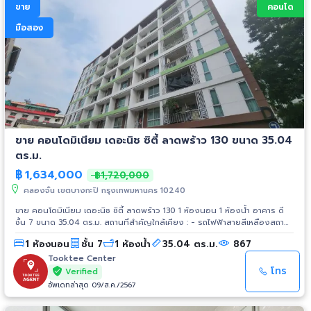
ขาย
คอนโด
มือสอง
ขาย คอนโดมิเนียม เดอะนิช ซิตี้ ลาดพร้าว 130 ขนาด 35.04
ตร.ม.
฿
1,634,000
฿1,720,000
คลองจั่น เขตบางกะปิ กรุงเทพมหานคร 10240
ขาย คอนโดมิเนียม เดอะนิช ซิตี้ ลาดพร้าว 130 1 ห้องนอน 1 ห้องน้ำ อาคาร ดี
ชั้น 7 ขนาด 35.04 ตร.ม. สถานที่สำคัญใกล้เคียง : - รถไฟฟ้าสายสีเหลืองสถานี
ลาดพร้าว101 - เดอะมอลล์บางกะปิ - รพ.เวชธานี - รพ.ลาดพร้าว - แม็คโคร -
1 ห้องนอน
ชั้น 7
1 ห้องน้ำ
35.04 ตร.ม.
867
เทสโก้โลตัส - ตะวันนา - ม.รามคำแหง - ม.เอแบค - สนามราชมังคลากีฬาสถาน
Tooktee Center
โทร
Verified
อัพเดทล่าสุด 09/ส.ค./2567