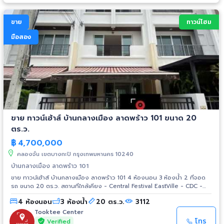
ขาย
ทาวน์โฮม
มือสอง
ขาย ทาวน์เฮ้าส์ บ้านกลางเมือง ลาดพร้าว 101 ขนาด 20
ตร.ว.
฿
4,700,000
คลองจั่น เขตบางกะปิ กรุงเทพมหานคร 10240
บ้านกลางเมือง ลาดพร้าว 101
ขาย ทาวน์เฮ้าส์ บ้านกลางเมือง ลาดพร้าว 101 4 ห้องนอน 3 ห้องน้ำ 2 ที่จอด
รถ ขนาด 20 ตร.ว. สถานที่ใกล้เคียง - Central Festival EastVille - CDC -
The Crystal เอกมัย-รามอินทรา - The mall บางกะปิ - รร.ทรงวิทย์ศึกษา -
4 ห้องนอน
3 ห้องน้ำ
20 ตร.ว.
3112
รร.เตรียมอุดมศึกษาน้อมเกล้า - รพ.เกษมราษฎร์ รามคำแหง - รพ.รามคำแหง 2
- สวนสยาม
Tooktee Center
โทร
Verified