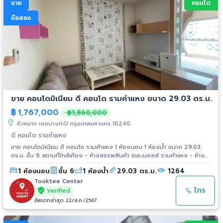
ขาย
คอนโด
มือสอง
ขาย คอนโดมิเนียม ดี คอนโด รามคำแหง ขนาด 29.03 ตร.ม.
฿
1,767,000
฿1,860,000
หัวหมาก เขตบางกะปิ กรุงเทพมหานคร 10240
ดี คอนโด รามคำแหง
ขาย คอนโดมิเนียม ดี คอนโด รามคำแหง 1 ห้องนอน 1 ห้องน้ำ ขนาด 29.03
ตร.ม. ชั้น 6 สถานที่ใกล้เคียง - ห้างสรรพสินค้า เดอะมอลล์ รามคำแหง - ห้าง
สรรพสินค้า บิ๊กซี - ฟู้ดแลนด์ - รพ. สมิติเวช ศรีนครินทร์
1 ห้องนอน
ชั้น 6
1 ห้องน้ำ
29.03 ตร.ม.
1264
Tooktee Center
โทร
Verified
อัพเดทล่าสุด 22/ส.ค./2567