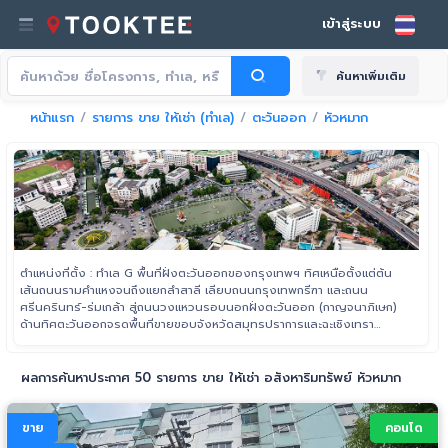
เข้าสู่ระบบ
ค้นหาเพิ่มเติม
หน้าแรก
รายการ ขาย ให้เช่า (ทำเล)
ตะวันออก
หัวหมาก
ตำแหน่งที่ตั้ง : ทำเล G พื้นที่ฝั่งตะวันออกของกรุงเทพฯ ทิศเหนือตั้งแต่ต้น
เส้นถนนรามคำแหงจนถึงแยกลำสาลี เลียบถนนกรุงเทพกรีฑา และถนน
ศรีนครินทร์-ร่มเกล้า สู่ถนนวงแหวนรอบนอกฝั่งตะวันออก (กาญจนาภิเษก)
ด้านทิศตะวันออกจรดพื้นที่ขายขอบจังหวัดสมุทรปราการและฉะเชิงเทรา
ครอบคลุมพื้นที่ย่านลาดกระบัง และพื้นที่ฝั่งเหนือของท่าอากาศยาน
สุวรรณภูมิ
ผลการค้นหาประกาศ 50 รายการ ขาย ให้เช่า อสังหาริมทรัพย์ หัวหมาก
ขาย
คอนโด