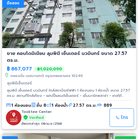
มือสอง
ขาย คอนโดมิเนียม ลุมพินี เซ็นเตอร์ นวมินทร์ ขนาด 27.57
ตร.ม.
฿
867,077
฿1,020,090
คลองจั่น เขตบางกะปิ กรุงเทพมหานคร 10240
ลุมพินีเซ็นเตอร์
ลุมพินี เซ็นเตอร์ นวมินทร์ ใกล้สถานีรถไฟฟ้า 1 ห้องนอน 1 ห้องน้ำ ขนาด 27.57
ตร.ม. สถานที่ใกล้เคียง - แฮปปี้แลนด์เซ็นเตอร์ - เอ็มมาร์คพลาซ่า - เทสโก้
โลตัส บางกะปิ - พันธุ์ทิพพลาซ่า - โรงเรียนณัฏฐวุฒิวิทยา - โรงเรียนบางกะปิ
1 ห้องนอน
ชั้น 8
1 ห้องน้ำ
27.57 ตร.ม.
889
- โรงเรียนบ้านบางกะปิ - โรงเรียนพิชัยพัฒนา - โรงพยาบาลเวชธานี - โรง
พยาบาลวัตว์ แฮปปี้แลนด์ - สนามกีฬาการเคหะแห่งชาติคลองจั่น - สวนนวมิ
Tooktee Center
นทร์ภิรมย์ - การเคหะแห่งชาติ - สถาบันบัณฑิตพัฒนาบริหารศาสตร์ -
โทร
Verified
มหาวิทยาลัยรัตนบัณฑิต
อัพเดทล่าสุด 08/เม.ย./2568