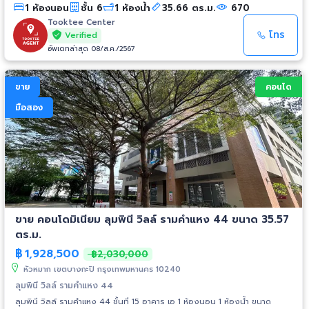
1 ห้องนอน
ชั้น 6
1 ห้องน้ำ
35.66 ตร.ม.
670
Tooktee Center
โทร
Verified
อัพเดทล่าสุด 08/ส.ค./2567
ขาย
คอนโด
มือสอง
ขาย คอนโดมิเนียม ลุมพินี วิลล์ รามคำแหง 44 ขนาด 35.57
ตร.ม.
฿
1,928,500
฿2,030,000
หัวหมาก เขตบางกะปิ กรุงเทพมหานคร 10240
ลุมพินี วิลล์ รามคำแหง 44
ลุมพินี วิลล์ รามคำแหง 44 ชั้นที่ 15 อาคาร เอ 1 ห้องนอน 1 ห้องน้ำ ขนาด