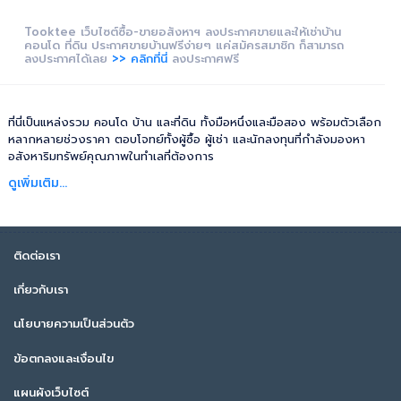
Tooktee เว็บไซต์ซื้อ-ขายอสังหาฯ ลงประกาศขายและให้เช่าบ้าน
คอนโด ที่ดิน ประกาศขายบ้านฟรีง่ายๆ แค่สมัครสมาชิก ก็สามารถ
ลงประกาศได้เลย
>> คลิกที่นี่
ลงประกาศฟรี
ที่นี่เป็นแหล่งรวม คอนโด บ้าน และที่ดิน ทั้งมือหนึ่งและมือสอง พร้อมตัวเลือก
หลากหลายช่วงราคา ตอบโจทย์ทั้งผู้ซื้อ ผู้เช่า และนักลงทุนที่กำลังมองหา
อสังหาริมทรัพย์คุณภาพในทำเลที่ต้องการ
ดูเพิ่มเติม...
ติดต่อเรา
เกี่ยวกับเรา
นโยบายความเป็นส่วนตัว
ข้อตกลงและเงื่อนไข
แผนผังเว็บไซต์