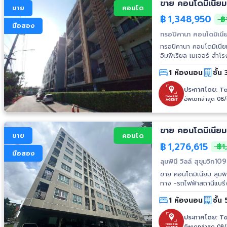
ขาย คอนโดมิเนียม
ขาย
คอนโด
฿
1,348,950
฿1
มือสอง
ทรอปิคานา คอนโดมิเนี
ทรอปิคานา คอนโดมิเนียม อาคา
อิมพีเรียล เมเจอร์ สำโ
ศาลากลางสมุทรปราการ -
1 ห้องนอน
ชั้น 
สมุทรปราการ
ประกาศโดย:
To
อัพเดทล่าสุด 08
ขาย คอนโดมิเนียม 
ขาย
คอนโด
฿
1,276,615
฿1
มือสอง
ลุมพินี วิลล์ สุขุมวิท10
ขาย คอนโดมิเนียม ลุมพินี
ทาง -รถไฟฟ้าสถานีแบริ่ง สถานที่สำคัญใกล้เคียง -โรงเรียนนานาชาติ St.Andrew -โรงพยาบ
นทร์ -อิมพีเรียลสำโรง
1 ห้องนอน
ชั้น 
ประกาศโดย:
To
อัพเดทล่าสุด 08