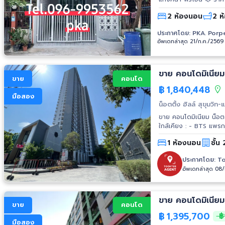
☎️ Tel. 096-9953562
2 ห้องนอน
2 ห
ประกาศโดย:
PKA. Porp
อัพเดทล่าสุด 21/ก.ค./2569
ขาย
คอนโด
฿
1,840,448
มือสอง
น็อตติ้ง ฮิลล์ สุขุมวิ
ขาย คอนโดมิเนียม น็อตติ้
ใกล้เคียง : - BTS แพรกษา - Big C สมุทรปราการ - Robinson สมุทรปราการ - Tesco Lotus แพ
รกษา - ตลาดแพรกษา - 
1 ห้องนอน
ชั้น
ประกาศโดย:
To
อัพเดทล่าสุด 08
ขาย คอนโดมิเนียม 
ขาย
คอนโด
฿
1,395,700
฿
มือสอง