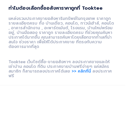
ทำไมต้องเลือกซื้ออสังหาราคาถูกที่ Tooktee
แหล่งรวมประกาศขายอสังหาริมทรัพย์ในกรุงเทพ ราคาถูก
รายละเอียดครบ ทั้ง บ้านเดี่ยว, คอนโด, ทาวน์เฮ้าส์, คอนโด
, อาคารสำนักงาน , อะพาร์ตเม้นต์, โรงแรม, บ้านใหม่พร้อม
อยู่, บ้านมือสอง ราคาถูก รายละเอียดครบ ที่ช่วยคุณค้นหา
ประกาศได้มากขึ้น คุณสามารถค้นหาโดยเลือกจากทำเลที่น่า
สนใจ ช่วงราคา เพื่อให้ได้ประกาศขาย ที่ตรงกับความ
ต้องการมากที่สุด
Tooktee เว็บไซต์ซื้อ-ขายอสังหาฯ ลงประกาศขายและให้
เช่าบ้าน คอนโด ที่ดิน ประกาศขายบ้านฟรีง่ายๆ แค่สมัคร
สมาชิก ก็สามารถลงประกาศได้เลย
>> คลิกที่นี่
ลงประกาศ
ฟรี