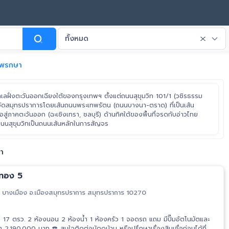
ทั้งหมด
พรกษา
ทำเลฝั่งตะวันออกเฉียงใต้ของกรุงเทพฯ ตั้งแต่ถนนสุขุมวิท 101/1 (วชิรธรรม
จังหวัดสมุทรปราการโดยเส้นถนนพระเทพรัตน (ถนนบางนา-ตราด) ที่เป็นเส้น
ต่อสู่ภาคตะวันออก (ฉะเชิงเทรา, ชลบุรี) ด้านทิศใต้ของพื้นที่จรดกับอ่าวไทย
ส้นถนนสุขุมวิทเป็นถนนเส้นหลักในการสัญจร
า
วีทอง 5
บางเมือง อ.เมืองสมุทรปราการ สมุทรปราการ 10270
้อที่ 17 ตรว. 2 ห้องนอน 2 ห้องน้ำ 1 ห้องครัว 1 จอดรถ แถม มีปั๊มอัตโนมัตและ