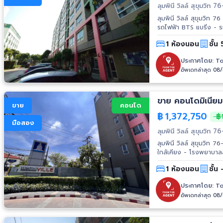
ลุมพินี วิลล์ สุขุมวิท 7
ลุมพินี วิลล์ สุขุมวิท 76 แบ
รถไฟฟ้า BTS แบริ่ง - 
World สำโรง - ตลาดสำ
1 ห้องนอน
ชั้น 
St.Andrews
ประกาศโดย:
To
อัพเดทล่าสุด 08
ขาย คอนโดมิเนียม 
ขาย
คอนโด
฿
1,372,750
฿1
มือสอง
ลุมพินี วิลล์ สุขุมวิท 7
ลุมพินี วิลล์ สุขุมวิท 76
ใกล้เคียง - โรงพยาบาลสำโรงการแพทย์ - มหาวิทยาลัยราชภัฎราชนครินทร์ - บี๊กซี เอ็กซ์ตร้า อ่อนนุช
- อิมพีเรียลเวิลด์ สำโรง
1 ห้องนอน
ชั้น 
ประกาศโดย:
To
อัพเดทล่าสุด 08