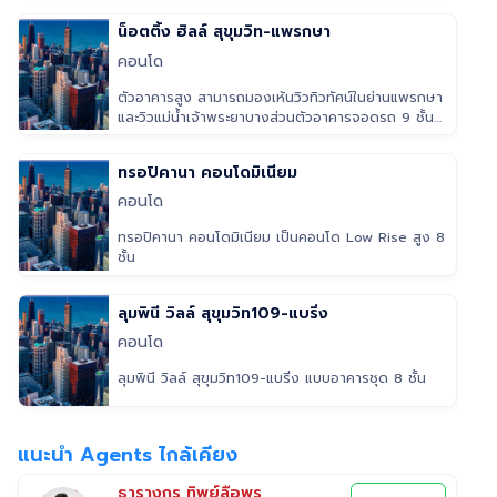
น็อตติ้ง ฮิลล์ สุขุมวิท-แพรกษา
คอนโด
ตัวอาคารสูง สามารถมองเห้นวิวทิวทัศน์ในย่านแพรกษา
และวิวแม่น้ำเจ้าพระยาบางส่วนตัวอาคารจอดรถ 9 ชั้น
แยกจากที่พักอาศัยอย่างชั
ทรอปิคานา คอนโดมิเนียม
คอนโด
ทรอปิคานา คอนโดมิเนียม เป็นคอนโด Low Rise สูง 8
ชั้น
ลุมพินี วิลล์ สุขุมวิท109-แบริ่ง
คอนโด
ลุมพินี วิลล์ สุขุมวิท109-แบริ่ง แบบอาคารชุด 8 ชั้น
แนะนำ Agents ไกล้เคียง
ธารางกูร ทิพย์ลือพร