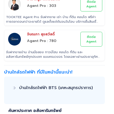
ติดต่อ
Agent Pro : 303
Agent
TOOKTEE Agent Pro รับฝากขาย เช่า บ้าน ที่ดิน คอนโด ฟรีค่า
การตลาดจนกว่าจะขายได้ ดูแลตั้งแต่ต้นจนวันโอน บริการยื่นสินเชื่อ
ฟรี
จินณภา สุขสวัสดิ์
ติดต่อ
Agent Pro : 780
Agent
รับฝากขายบ้าน บ้านมือสอง ทาวน์โฮม คอนโด ที่ดิน และ
อสังหาริมทรัพย์ทุกประเภท แบบครบวงจร โดยเฉพาะย่านประชาอุทิศ
สุขสวัสดิ์ พุทธบูชา ทีมขายมืออาชีพประสบการณ์ ที่สามารถช่วยคุณ
ขายบ้านได้อย่างรวดเร็ว เรา เอาใจใส่ ดูแล ลูกค้าในทุกขั้นตอน
ติดต่อ 022953905 Line: @Tooktee
บ้านใกล้รถไฟฟ้า ที่มีในหน้านี้แนะนำ!
บ้านใกล้รถไฟฟ้า BTS (เคหะสมุทรปราการ)
ค้นหาประกาศ อสังหาริมทรัพย์