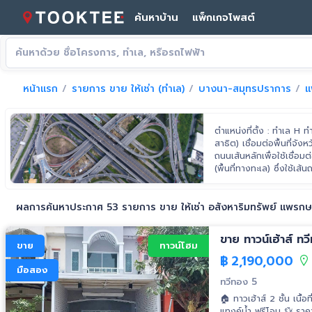
ค้นหาบ้าน
แพ็กเกจโพสต์
หน้าแรก
รายการ ขาย ให้เช่า (ทำเล)
บางนา-สมุทรปราการ
แ
ตำแหน่งที่ตั้ง : ทำเล H 
สาธิต) เชื่อมต่อพื้นที่
ถนนเส้นหลักเพื่อใช้เชื่อม
(พื้นที่ทางทะเล) ซึ่งใช้เ
ผลการค้นหาประกาศ 53 รายการ ขาย ให้เช่า อสังหาริมทรัพย์ แพรกษ
ขาย ทาวน์เฮ้าส์ ท
ขาย
ทาวน์โฮม
฿
2,190,000
มือสอง
ทวีทอง 5
🏠 ทาวเฮ้าส์ 2 ชั้น เนื
แทงค์น้ำ ฟรีโอน 💱 ราคา 2,190,000 บาท ☎️ สนใจติดต่อนัดดูบ้าน หรือปรึกษาเรื่องสินเชื่อก่อนได้ที่☎️