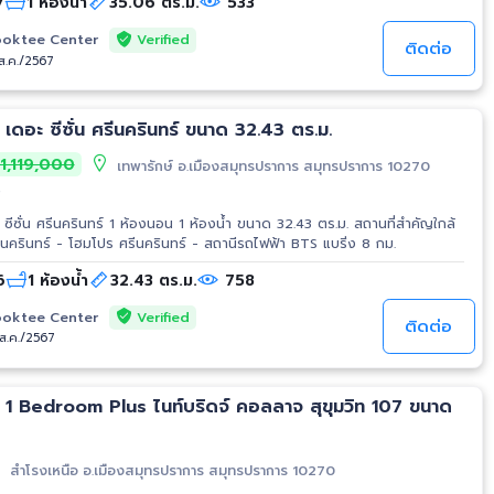
7
1 ห้องน้ำ
35.06 ตร.ม.
533
Verified
oktee Center
ติดต่อ
/ส.ค./2567
ขาย คอนโดมิเนียม เดอะ ซีซั่น ศรีนครินทร์ ขนาด 32.43 ตร.ม.
1,119,000
เทพารักษ์ อ.เมืองสมุทรปราการ สมุทรปราการ 10270
์
ม. สถานที่สำคัญใกล้
รีนครินทร์ - โฮมโปร ศรีนครินทร์ - สถานีรถไฟฟ้า BTS แบริ่ง 8 กม.
6
1 ห้องน้ำ
32.43 ตร.ม.
758
Verified
oktee Center
ติดต่อ
/ส.ค./2567
 1 Bedroom Plus ไนท์บริดจ์ คอลลาจ สุขุมวิท 107 ขนาด
สำโรงเหนือ อ.เมืองสมุทรปราการ สมุทรปราการ 10270