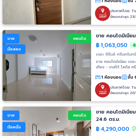
1 ห้องนอน
ชั้น 
ว
ประกาศโดย:
To
อัพเดทล่าสุด 23
ขาย
คอนโด
฿
1,063,050
฿
มือสอง
เดอะ ซีซั่นส์ ศรีนครินทร
ขาย คอนโดมิเนียม เดอะ ซีซั่น ศรีนครินทร์ 1 ห้องนอน 1 ห้องน้ำ ขนาด 32.43 ตร.
เคียง - เทสโก้ โลตัส ศ
1 ห้องนอน
ชั้น 
ประกาศโดย:
To
อัพเดทล่าสุด 20
ขาย คอนโดมิเนียม
ขาย
คอนโด
24.6 ตร.ม.
มือหนึ่ง
฿
4,290,000