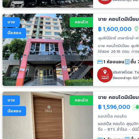
ขาย คอนโดมิเนียม 
ขาย
คอนโด
฿
1,600,000
มือสอง
ลุมพินีมิกซ์ เทพารักษ์-ศ
ขาย คอนโดมิเนียม ลุมพินี
ใช้สอย 26.16 ตรม. การเดินทาง ถนนศรีนครินทร์ สิ่งอำนวยความสะดวก - สระว่ายน้ำ - ฟิตเนส - การ
รักษาความปลอดภัย 24 ชั่วโมง - สวนหย่อม สถานที่ใกล
1 ห้องนอน
ชั้น 
แม็คโครศรีนครินทร์ - 
สมุทรปราการ
ประกาศโดย:
To
อัพเดทล่าสุด 02
ขาย คอนโดมิเนียม
ขาย
คอนโด
฿
1,596,000
฿
มือสอง
แอปเปิ้ล คอนโด
แอปเปิ้ล คอนโด สุขุมวิท-แบริ่ง 
ริ่ง - BTS สำโรง - มินิบิ๊กซี แบริ่ง 34 - โลตัสโกเฟรช แบริ่ง 34 - รพ.มนารมย์ - รพ.สำโรงการแพทย์
- รพ.บางนา - รร.ทรงวิทยา - รร.มหาภ