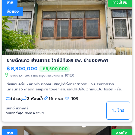
ขาย
ทาวน์โฮม
มือสอง
ขายตึกแถว ย่านสาทร ใกล้บีทีเอส รพ. ย่านออฟฟิศ
฿
8,300,000
฿8,500,000
ยานนาวา เขตสาทร กรุงเทพมหานคร 10120
ตึกแถว 4ชั้น 2ห้องน้ำ ออกถนนใหญ่ได้ทั้งทางสาทร11 และนราธิวาสราช
นครินทร์6 ใกล้ตึก empire tower สามารถนำไปรีโนเวทใหม่เปนHostel หรือ
ที่พักอาศัยได้
ไม่ระบุ
2 ห้องน้ำ
16 ตร.ว.
109
เมธาวี สว่างศรี
โทร
อัพเดทล่าสุด 06/ก.ค./2569
ขาย
คอนโด