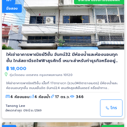
เช่า
อาคารพาณิชย์/โฮมออฟฟิศ
มือสอง
ให้เช่าอาคารพาณิชย์5ชั้น จันทน์32 มีห้องน้ำและห้องนอนทุก
ชั้น ใกล้สถานีรถไฟฟ้าสุรศักดิ์ เหมาะสำหรับทำธุรกิจหรืออยู่
อาศัย
฿
18,000
ทุ่งวัดดอน เขตสาทร กรุงเทพมหานคร 10120
ให้เช่าอาคารพาณิชย์5ชั้น เนื้อที่ 17ตารางวา (รวม340ตารางเมตร) มีห้องน้ำและ
ห้องนอนทุกชั้น ถนนเย็นจิต จันทน์24 เซนต์หลุยส์เซ็นเตอร์ หรือเข้าทาง
จันทน์32ก็ได้ ใกล้สถานีรถไฟฟ้าสุรศักดิ์ เหมาะสำหรับทำธุรกิจ หรืออยู่อาศัย ค่า
4 ห้องนอน
4 ห้องน้ำ
17 ตร.ว.
346
เช่าเดือนละ18,000บาท ติดต่อ อาจารย์ทนง 089-1112067
Tanong Lee
โทร
อัพเดทล่าสุด 09/มิ.ย./2569