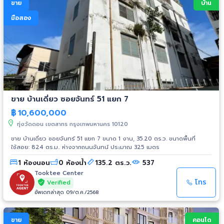
ขาย
บ้าน
มือสอง
ขาย บ้านเดี่ยว ซอยจันทร์ 51 แยก 7
฿
10,600,000
ทุ่งวัดดอน เขตสาทร กรุงเทพมหานคร 10120
ขาย บ้านเดี่ยว ซอยจันทร์ 51 แยก 7 ขนาด 1 งาน, 35.20 ตร.ว. ขนาดพื้นที่
ใช้สอย: 824 ตร.ม.. ห่างจากถนนจันทน์ ประมาณ 325 เมตร
1 ห้องนอน
0 ห้องน้ำ
135.2 ตร.ว.
537
Tooktee Center
โทร
Verified
อัพเดทล่าสุด 09/ต.ค./2568
ขาย
คอนโด