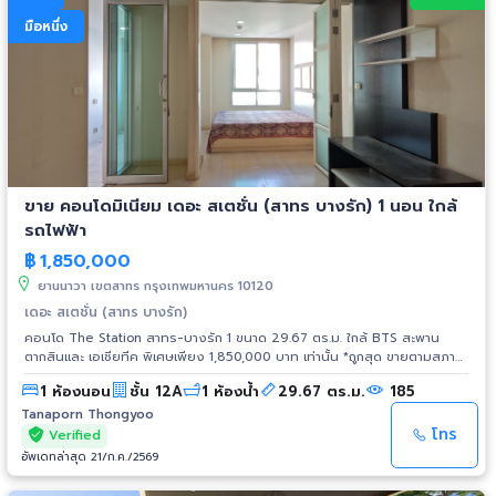
มือหนึ่ง
ขาย คอนโดมิเนียม เดอะ สเตชั่น (สาทร บางรัก) 1 นอน ใกล้
รถไฟฟ้า
฿
1,850,000
ยานนาวา เขตสาทร กรุงเทพมหานคร 10120
เดอะ สเตชั่น (สาทร บางรัก)
คอนโด The Station สาทร-บางรัก 1 ขนาด 29.67 ตร.ม. ใกล้ BTS สะพาน
ตากสินและ เอเชียทีค พิเศษเพียง 1,850,000 บาท เท่านั้น *ถูกสุด ขายตามสภาพ
ต่อรองได้อีก • ขนาดพื้นที่ 29.67 ตร.ม. • 1 นอน 1 ห้องน้ำ • ห้องกั้นเป็นสัดส่วน
1 ห้องนอน
ชั้น 12A
1 ห้องน้ำ
29.67 ตร.ม.
185
วิวเมือง • ชั้น 12A • ทิศตะวันออก สถานที่ใกล้เคียง - Central บางรัก -
Asiatique The Riverfront - ใกล้ BTS สะพานตากสิน 800 เมตร *สอบถาม
Tanaporn Thongyoo
เพิ่มเติม | นัดชมห้อง* 📞โทร 096 964 5474 💬 Line ID : 096 964 5474
โทร
Verified
อัพเดทล่าสุด 21/ก.ค./2569