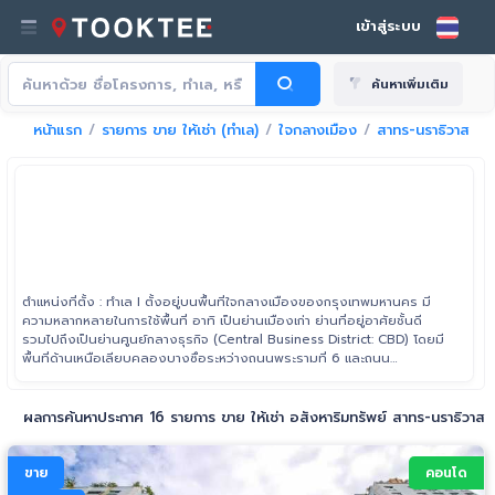
เข้าสู่ระบบ
ค้นหาเพิ่มเติม
หน้าแรก
รายการ ขาย ให้เช่า (ทำเล)
ใจกลางเมือง
สาทร-นราธิวาส
ตำแหน่งที่ตั้ง : ทำเล I ตั้งอยู่บนพื้นที่ใจกลางเมืองของกรุงเทพมหานคร มี
ความหลากหลายในการใช้พื้นที่ อาทิ เป็นย่านเมืองเก่า ย่านที่อยู่อาศัยชั้นดี
รวมไปถึงเป็นย่านศูนย์กลางธุรกิจ (Central Business District: CBD) โดยมี
พื้นที่ด้านเหนือเลียบคลองบางซื่อระหว่างถนนพระรามที่ 6 และถนน
วิภาวดีรังสิต ไปจรดพื้นที่บริเวณคุ้งแม่น้ำเจ้าพระยา ในแขวงบางโพงพาง
เขตยานนาวา ด้านทิศตะวันตกตั้งแต่แนวเส้นแม่น้ำเจ้าพระยา เขตพระบรม
มหาราชวัง ไปจรดฝั่งจะวันออกเลียบทางพิเศษเฉลิมรัช เขตวัฒนา
ผลการค้นหาประกาศ 16 รายการ ขาย ให้เช่า อสังหาริมทรัพย์ สาทร-นราธิวาส
ขาย
คอนโด