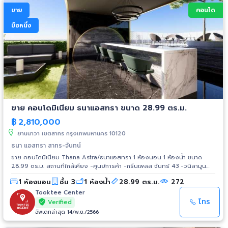
ขาย
คอนโด
มือหนึ่ง
ขาย คอนโดมิเนียม ธนาแอสทรา ขนาด 28.99 ตร.ม.
฿
2,810,000
ยานนาวา เขตสาทร กรุงเทพมหานคร 10120
ธนา แอสทรา สาทร-จันทน์
ขาย คอนโดมิเนียม Thana Astra/ธนาแอสทรา 1 ห้องนอน 1 ห้องน้ำ ขนาด
28.99 ตร.ม. สถานที่ใกล้เคียง -ศูนย์การค้า -กรีนเพลส จันทร์ 43 -วนิลามูน
-เซ็นทรัลพลาซา พระราม 3 -เอเชียทีค เดอะ ริเวอร์ฟร้อนท์ -เทอมินัล 21
1 ห้องนอน
ชั้น 3
1 ห้องน้ำ
28.99 ตร.ม.
272
พระราม 3 -โรบินสันบางรัก -เทสโก้ โลตัส พระราม 3 -โฮมโปร พระราม 3
โรงเรียน -รร.อัสสัมชัญ -รร.กรุงเทพคริสเตียน -รร.นานาชาติโชรส์เบอรี่
Tooktee Center
-รร.เบญจวรรณศึกษา -รร.พระแม่มารี โรงพยาบาล -รพ.เซนต์หลุยส์ -รพ.เลิด
โทร
Verified
สิน -รพ.ไทยจักษุ
อัพเดทล่าสุด 14/พ.ย./2566