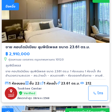
มือหนึ่ง
ขาย คอนโดมิเนียม ลุมพินีเพลส ขนาด 23.61 ตร.ม.
฿
2,910,000
ทุ่งมหาเมฆ เขตสาทร กรุงเทพมหานคร 10120
ลุมพินีเพลส
ขาย คอนโดมิเนียม ลุมพินีเพลส ขนาด 23.61 ตร.ม. 1 ห้องนอน 1 ห้องน้ำ สิ่ง
อำนวยความสะดวก - สระว่ายน้ำ - สวนดาดฟ้า - ห้องออกกำลังกาย - ลานพัก
ผ่อน - ห้องอเนกประสงค์ - จุดชมวิว - สนามเด็กเล่น - ห้องเครื่องซักผ้าหยอด
1 ห้องนอน
ชั้น 22
1 ห้องน้ำ
23.61 ตร.ม.
212
เหรียญ - ที่จอดรถยนต์ สถานที่ใกล้เคียง - ใกล้ MRT แจ้งวัฒนะ – ปากเกร็ด
400 ม.
Tooktee Center
โทร
Verified
อัพเดทล่าสุด 08/พ.ค./2568