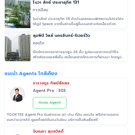
โนวา ลักซ์ ประชาอุทิศ 131
ทาวน์โฮม
โนว่าลักซ์ ประชาอุทิศ 131 ตัวบ้านออกแบบฝ้าเพดานโปร่งโล่ง
ให้ดูมี Space จากชั้นล่างขึ้นสู่ชั้นบนอย่างต่อเนื่องด้วย
Extra H
ลุมพินี วิลล์ นครอินทร์-ริเวอร์วิว
คอนโด
เป็นโครงการอาคารชุดสูง 26 ชั้น รูปแบบอาคารคงไว้ซึ่ง
สไตล์ของแอลพีเอ็น เหมือนหลายโครงการที่ผ่านมา โดยรูป
แบบห้องเป็นห้องสตู
แนะนำ Agents ไกล้เคียง
ธารางกูร ทิพย์ลือพร
Agent Pro : 303
ติดต่อ Agent
TOOKTEE Agent Pro รับฝากขาย เช่า บ้าน ที่ดิน คอนโด ฟรีค่าการตลาด
จนกว่าจะขายได้ ดูแลตั้งแต่ต้นจนวันโอน บริการยื่นสินเชื่อฟรี
จินณภา สุขสวัสดิ์