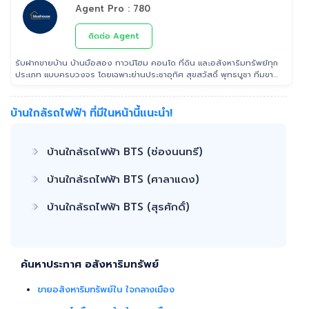
Agent Pro : 780
ติดต่อ Agent
รับฝากขายบ้าน บ้านมือสอง ทาวน์โฮม คอนโด ที่ดิน และอสังหาริมทรัพย์ทุก
ประเภท แบบครบวงจร โดยเฉพาะย่านประชาอุทิศ สุขสวัสดิ์ พุทธบูชา ทีมขาย
มืออาชีพประสบการณ์ ที่สามารถช่วยคุณขายบ้านได้อย่างรวดเร็ว เรา เอาใจ
ใส่ ดูแล ลูกค้าในทุกขั้นตอน ติดต่อ 022953905 Line: @Tooktee
บ้านใกล้รถไฟฟ้า ที่มีในหน้านี้แนะนำ!
บ้านใกล้รถไฟฟ้า BTS (ช่องนนทรี)
บ้านใกล้รถไฟฟ้า BTS (ศาลาแดง)
บ้านใกล้รถไฟฟ้า BTS (สุรศักดิ์)
ค้นหาประกาศ อสังหาริมทรัพย์
ขายอสังหาริมทรัพย์ใน ใจกลางเมือง