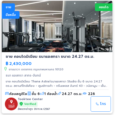
ขาย
คอนโด
มือหนึ่ง
ขาย คอนโดมิเนียม ธนาแอสทรา ขนาด 24.27 ตร.ม.
฿
2,430,000
ยานนาวา เขตสาทร กรุงเทพมหานคร 10120
ธนา แอสทรา สาทร-จันทน์
ขาย คอนโดมิเนียม Thana Astra/ธนาแอสทรา Studio ชั้น 6 ขนาด 24.27
ตร.ม. สถานที่ใกล้เคียง - ศูนย์การค้า - กรีนเพลส จันทร์ 43 - วนิลามูน - เซ็น
ทรัลพลาซา พระราม 3 - เอเชียทีค เดอะ ริเวอร์ฟร้อนท์ - เทอมินัล 21 พระราม 3
ห้องสตูดิโอ
ชั้น 6
1 ห้องน้ำ
24.27 ตร.ม.
226
- โรบินสันบางรัก - เทสโก้ โลตัส พระราม 3 - โฮมโปร พระราม 3 โรงเรียน -
รร.อัสสัมชัญ - รร.กรุงเทพคริสเตียน - รร.นานาชาติโชรส์เบอรี่ -
Tooktee Center
รร.เบญจวรรณศึกษา - รร.พระแม่มารี โรงพยาบาล - รพ.เซนต์หลุยส์ - รพ.เลิด
โทร
Verified
สิน - รพ.ไทยจักษุ
อัพเดทล่าสุด 01/ก.พ./2567