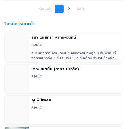
ก่อนหน้า
1
2
ถัดไป
โครงการแนะนำ
ธนา แอสทรา สาทร-จันทน์
คอนโด
ธนา แอสทรา คอนโดมิเนียมใจกลางเมืองสูง 8 ชั้นพร้อมที่
จอดรถมากถึง 2 ชั้น บนชั้น 1 และชั้นใต้ดิน จำนวนห้องพัก
154 ยูนิต **
เดอะ สเตชั่น (สาทร บางรัก)
คอนโด
ลุมพินีเพลส
คอนโด