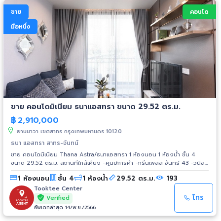
ขาย
คอนโด
มือหนึ่ง
ขาย คอนโดมิเนียม ธนาแอสทรา ขนาด 29.52 ตร.ม.
฿
2,910,000
ยานนาวา เขตสาทร กรุงเทพมหานคร 10120
ธนา แอสทรา สาทร-จันทน์
ขาย คอนโดมิเนียม Thana Astra/ธนาแอสทรา 1 ห้องนอน 1 ห้องน้ำ ชั้น 4
ขนาด 29.52 ตร.ม. สถานที่ใกล้เคียง -ศูนย์การค้า -กรีนเพลส จันทร์ 43 -วนิลา
มูน -เซ็นทรัลพลาซา พระราม 3 -เอเชียทีค เดอะ ริเวอร์ฟร้อนท์ -เทอมินัล 21
1 ห้องนอน
ชั้น 4
1 ห้องน้ำ
29.52 ตร.ม.
193
พระราม 3 -โรบินสันบางรัก -เทสโก้ โลตัส พระราม 3 -โฮมโปร พระราม 3
โรงเรียน -รร.อัสสัมชัญ -รร.กรุงเทพคริสเตียน -รร.นานาชาติโชรส์เบอรี่
Tooktee Center
-รร.เบญจวรรณศึกษา -รร.พระแม่มารี โรงพยาบาล -รพ.เซนต์หลุยส์ -รพ.เลิด
โทร
Verified
สิน -รพ.ไทยจักษุ
อัพเดทล่าสุด 14/พ.ย./2566