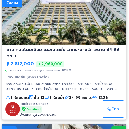
มือสอง
ขาย คอนโดมิเนียม เดอะสเตชั่น สาทร-บางรัก ขนาด 34.99
ตร.ม
฿
2,812,000
฿2,960,000
ยานนาวา เขตสาทร กรุงเทพมหานคร 10120
เดอะ สเตชั่น (สาทร บางรัก)
ขาย คอนโดมิเนียม เดอะสเตชั่น สาทร-บางรัก 1 ห้องนอน 1 ห้องน้ำ ขนาด
34.99 ตร.ม ชั้น 13 สถานที่ใกล้เคียง - Robinson บางรัก : 800 ม. - Vanilla
Moon : 1.4 กม. - Asiatique The Riverfront : 1.5 กม. - Tops สะพาน 3 : 2
1 ห้องนอน
ชั้น 13
1 ห้องน้ำ
34.99 ตร.ม.
1226
กม. - Sena Fest เจริญนคร : 3.3 กม. - Makro สาทร : 3.5 กม. - Tree On 3 :
3.6 กม. - Central Plaza พระราม 3 : 3.8 กม. - Lotus พระราม 3 : 4.3 กม.
Tooktee Center
โทร
Verified
อัพเดทล่าสุด 20/ส.ค./2567