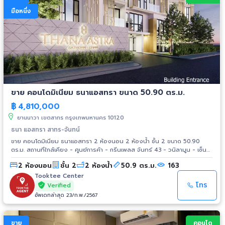
มือหนึ่ง
ขาย คอนโดมิเนียม ธนาแอสทรา ขนาด 50.90 ตร.ม.
฿
4,810,000
ยานนาวา เขตสาทร กรุงเทพมหานคร 10120
ธนา แอสทรา สาทร-จันทน์
ขาย คอนโดมิเนียม ธนาแอสทรา 2 ห้องนอน 2 ห้องน้ำ ชั้น 2 ขนาด 50.90
ตร.ม. สถานที่ใกล้เคียง - ศูนย์การค้า - กรีนเพลส จันทร์ 43 - วนิลามูน - เซ็น
ทรัลพลาซา พระราม 3 - เอเชียทีค เดอะ ริเวอร์ฟร้อนท์ - เทอมินัล 21 พระราม 3
2 ห้องนอน
ชั้น 2
2 ห้องน้ำ
50.9 ตร.ม.
163
- โรบินสันบางรัก - เทสโก้ โลตัส พระราม 3 - โฮมโปร พระราม 3 โรงเรียน -
รร.อัสสัมชัญ - รร.กรุงเทพคริสเตียน - รร.นานาชาติโชรส์เบอรี่ -
Tooktee Center
รร.เบญจวรรณศึกษา - รร.พระแม่มารี โรงพยาบาล - รพ.เซนต์หลุยส์ - รพ.เลิด
โทร
Verified
สิน - รพ.ไทยจักษุ
อัพเดทล่าสุด 23/ก.พ./2567
ขาย
คอนโด