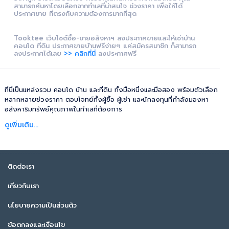
สามารถค้นหาโดยเลือกจากทำเลที่น่าสนใจ ช่วงราคา เพื่อให้ได้
ประกาศขาย ที่ตรงกับความต้องการมากที่สุด
Tooktee เว็บไซต์ซื้อ-ขายอสังหาฯ ลงประกาศขายและให้เช่าบ้าน
คอนโด ที่ดิน ประกาศขายบ้านฟรีง่ายๆ แค่สมัครสมาชิก ก็สามารถ
ลงประกาศได้เลย
>> คลิกที่นี่
ลงประกาศฟรี
ที่นี่เป็นแหล่งรวม คอนโด บ้าน และที่ดิน ทั้งมือหนึ่งและมือสอง พร้อมตัวเลือก
หลากหลายช่วงราคา ตอบโจทย์ทั้งผู้ซื้อ ผู้เช่า และนักลงทุนที่กำลังมองหา
อสังหาริมทรัพย์คุณภาพในทำเลที่ต้องการ
ดูเพิ่มเติม...
ติดต่อเรา
เกี่ยวกับเรา
นโยบายความเป็นส่วนตัว
ข้อตกลงและเงื่อนไข