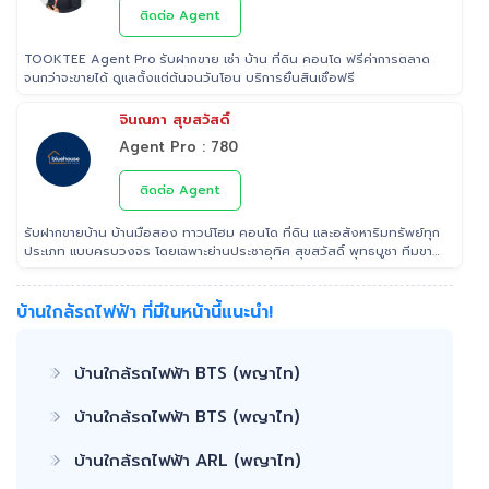
ติดต่อ Agent
TOOKTEE Agent Pro รับฝากขาย เช่า บ้าน ที่ดิน คอนโด ฟรีค่าการตลาด
จนกว่าจะขายได้ ดูแลตั้งแต่ต้นจนวันโอน บริการยื่นสินเชื่อฟรี
จินณภา สุขสวัสดิ์
Agent Pro : 780
ติดต่อ Agent
รับฝากขายบ้าน บ้านมือสอง ทาวน์โฮม คอนโด ที่ดิน และอสังหาริมทรัพย์ทุก
ประเภท แบบครบวงจร โดยเฉพาะย่านประชาอุทิศ สุขสวัสดิ์ พุทธบูชา ทีมขาย
มืออาชีพประสบการณ์ ที่สามารถช่วยคุณขายบ้านได้อย่างรวดเร็ว เรา เอาใจ
ใส่ ดูแล ลูกค้าในทุกขั้นตอน ติดต่อ 022953905 Line: @Tooktee
บ้านใกล้รถไฟฟ้า ที่มีในหน้านี้แนะนำ!
บ้านใกล้รถไฟฟ้า BTS (พญาไท)
บ้านใกล้รถไฟฟ้า BTS (พญาไท)
บ้านใกล้รถไฟฟ้า ARL (พญาไท)