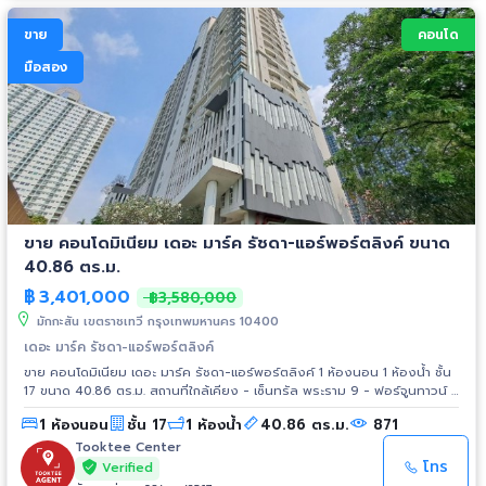
ขาย
คอนโด
มือสอง
ขาย คอนโดมิเนียม เดอะ มาร์ค รัชดา-แอร์พอร์ตลิงค์ ขนาด
40.86 ตร.ม.
฿
3,401,000
฿3,580,000
มักกะสัน เขตราชเทวี กรุงเทพมหานคร 10400
เดอะ มาร์ค รัชดา-แอร์พอร์ตลิงค์
ขาย คอนโดมิเนียม เดอะ มาร์ค รัชดา-แอร์พอร์ตลิงค์ 1 ห้องนอน 1 ห้องน้ำ ชั้น
17 ขนาด 40.86 ตร.ม. สถานที่ใกล้เคียง - เซ็นทรัล พระราม 9 - ฟอร์จูนทาวน์ -
เอสพลานาด รัชดา - รร.เซนต์ดอมินิก - รร.แม่พระฟาติมา - รพ.ผิวหนัง อโศก -
1 ห้องนอน
ชั้น 17
1 ห้องน้ำ
40.86 ตร.ม.
871
รพ.จักษุ รัตนิน การเดินทาง - ถ.จตุรทิศ รถไฟฟ้า - MRT สถานีพระราม9 -
Airport Link สถานีมักกะสัน
Tooktee Center
โทร
Verified