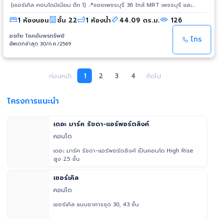
(เซอร์เคิล คอนโดมิเนียม ตึก 1) 📍ซอยเพชรบุรี 36 ใกล้ MRT เพชรบุรี และ
Airport Rail Link มักกะสัน 💰 ขายเพียง 4.8 ล้านบาท (ต่อรองได้) 📑 ค่าโอน
1 ห้องนอน
ชั้น 22
1 ห้องน้ำ
44.09 ตร.ม.
126
คนละครึ่ง (50/50) ✨ รายละเอียดห้อง • ขนาด 44.09 ตร.ม. • ชั้น 22 วิวเมือง
สวย • 1 ห้องนอน | 1 ห้องน้ำ • ห้องนั่งเล่น + ครัว + ระเบียง • Fully Furnished
อรทัย โชคอัมพรทรัพย์
พร้อมเข้าอยู่ 🎁 แถมฟรี ✅ เตียง Queen Size + ตู้เสื้อผ้า ✅ โซฟา + ทีวี ✅ ตู้
โทร
อัพเดทล่าสุด 30/ก.ค./2569
เย็น + ไมโครเวฟ ✅ เครื่องปรับอากาศ 2 เครื่อง ✅ Digital Door Lock 🏊 สิ่ง
อำนวยความสะดวกครบ • สระว่ายน้ำระบบเกลือ • จากุชชี่ / บ่อแช่น้ำร้อน–น้ำเย็น
• ซาวน่า / Steam • ฟิตเนส • ห้องสมุด / Home Theater • Shuttle Service
รับ-ส่ง BTS / MRT • Access Card + ลิฟต์ล็อกชั้น • CCTV และ รปภ. 24
ก่อนหน้า
1
2
3
4
ถัดไป
ชั่วโมง 📍 ทำเลศักยภาพ 🚆 Airport Rail Link มักกะสัน 600 ม. 🚇 MRT
เพชรบุรี 700 ม. 🚉 เดินทางสะดวกสู่ BTS นานา และอโศก ใกล้ Central Grand
Rama 9, Fortune Town, G Tower, ททท., โรงเรียนเซนต์ดอมินิก และโรง
โครงการแนะนำ
พยาบาลพระราม 9 ⭐ เหมาะสำหรับ ✔️ คนทำงานย่านอโศก–พระราม 9 ✔️ ซื้ออยู่
เอง พร้อมเข้าอยู่ทันที ✔️ นักลงทุน ปล่อยเช่าง่าย ทำเลมีดีมานด์สูง 📞 สนใจนัด
ชมห้อง หรือสอบถามเพิ่มเติม คุณสิริ (Siri) 📱 081-919-6465 📧
เดอะ มาร์ค รัชดา-แอร์พอร์ตลิงค์
siritom@gmail.com
คอนโด
เดอะ มาร์ค รัชดา-แอร์พอร์ตลิงค์ เป็นคอนโด High Rise
สูง 25 ชั้น
เซอร์เคิล
คอนโด
เซอร์เคิล แบบอาคารชุด 30, 43 ชั้น