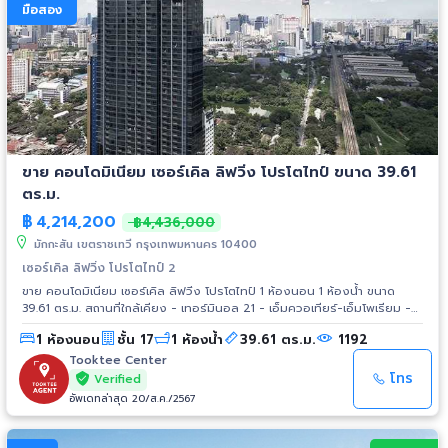
มือสอง
ขาย คอนโดมิเนียม เซอร์เคิล ลิฟวิ่ง โปรโตไทป์ ขนาด 39.61
ตร.ม.
฿
4,214,200
฿4,436,000
มักกะสัน เขตราชเทวี กรุงเทพมหานคร 10400
เซอร์เคิล ลิฟวิ่ง โปรโตไทป์ 2
ขาย คอนโดมิเนียม เซอร์เคิล ลิฟวิ่ง โปรโตไทป์ 1 ห้องนอน 1 ห้องน้ำ ขนาด
39.61 ตร.ม. สถานที่ใกล้เคียง - เทอร์มินอล 21 - เอ็มควอเทียร์-เอ็มโพเรียม -
รพ.บำรุงราษฎร์ อินเตอร์เนชั่นแนล - เซ็นทรัลเวิลด์ - แพลทินัม - สยามพารา
1 ห้องนอน
ชั้น 17
1 ห้องน้ำ
39.61 ตร.ม.
1192
กอน การเดินทาง - ถ.เพชรบุรีตัดใหม่ - ถ.สุขุมวิท (ซ.3) - ถ.อโศกมนตรี รถไฟฟ้า
- Airport Link สถานีมักกะสัน - MRT สถานีเพชรบุรี - BTS สถานีนานา
Tooktee Center
โทร
Verified
อัพเดทล่าสุด 20/ส.ค./2567