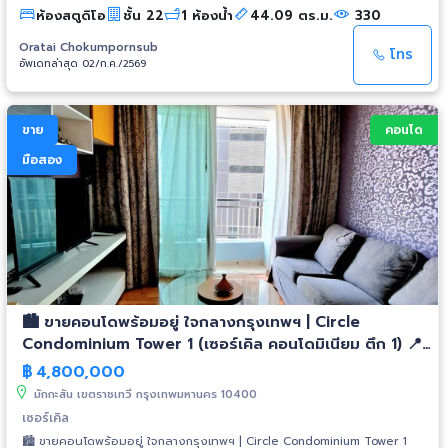
สูงสวยงาม) รูปแบบห้อง: 1 ห้องนอน / 1 ห้องน้ำ / 1 ห้องนั่งเล่น / 1 พื้นที่ครัว
ห้องสตูดิโอ
ชั้น 22
1 ห้องน้ำ
44.09 ตร.ม.
330
ขนาดเล็ก / มีระเบียง ราคาขาย: 4,800,000 บาท (ราคาต่อรองได้) เงื่อนไขการ
โอน: ค่าใช้จ่ายในการโอนคนละครึ่ง (50/50) ค่าส่วนกลาง: 53 บาท / ตร.ม. /
Oratai Chokumpornsub
เดือน ✨ จุดเด่นและสิ่งอำนวยความสะดวกในห้อง ✨ ห้องตกแต่งครบครัน (Fully
โทร
อัพเดทล่าสุด 02/ก.ค./2569
Furnished) หิ้วกระเป๋าเข้าอยู่ได้เลย แถมฟรีเครื่องใช้ไฟฟ้าและเฟอร์นิเจอร์: เตียง
นอนขนาดควีนไซส์ พร้อมตู้เสื้อผ้า ชุดโซฟา พร้อมทีวี LCD และเครื่องเล่น DVD
โต๊ะทำงานสำหรับ Work from Home ตู้เย็น, ไมโครเวฟ, เครื่องทำขนมปังปิ้ง,
เครื่องชงกาแฟ ชุดเครื่องครัวพร้อมใช้งาน เครื่องปรับอากาศ และระบบ Wi-Fi
ขาย
คอนโด
ติดตั้งในห้องเรียบร้อย ระบบความปลอดภัย ประตู Digital Door Lock 🏊 สิ่ง
อำนวยความสะดวกในโครงการ (Facilities) 🏊 สระว่ายน้ำระบบเกลือ / บ่อจากุช
มือสอง
ชี่ บ่อแช่น้ำร้อน-น้ำเย็น / ห้องซาวน่า และห้องสตรีม ห้องสมุด / ห้องโฮมเทีย
เตอร์ Shuttle Service รถรับ-ส่งฟรี ไปยังสถานีรถไฟฟ้า ลิฟต์โดยสารแบบ
ล็อกชั้น / Access Card Control ระบบรักษาความปลอดภัย CCTV และ รปภ.
24 ชั่วโมง 📍 ทำเลและการเดินทาง (Location) 📍 ที่ตั้ง: 1674 ซอยเพชรบุรี 36
ถนนเพชรบุรีตัดใหม่ แแขวงมักกะสัน เขตราชเทวี กรุงเทพฯ การเดินทาง: แอร์
พอร์ตลิงค์ สถานีมักกะสัน (600 เมตร) MRT สถานีเพชรบุรี (700 เมตร) BTS
สถานีนานา สถานที่ใกล้เคียง: อาคารธนภูมิ (80 ม.) / การท่องเที่ยวแห่ง
ประเทศไทย (190 ม.) ร.ร.เซนต์ดอมินิก (350 ม.) / วิทยาลัยดอนบอสโก (350 ม.)
Central Grand Rama 9 / Fortune Town / Lotus's พระราม 9 / G Tower
🏙️ ขายคอนโดพร้อมอยู่ ใจกลางกรุงเทพฯ | Circle
(ประมาณ 1.7 - 1.9 กม.) รพ.บุรฉัตรไชยาการ / รพ.ผิวหนังอโศก / รพ.พระราม 9
📞 สนใจติดต่อสอบถามหรือนัดชมห้อง คุณสิริ (Siri) เบอร์โทรศัพท์: 081-919-
Condominium Tower 1 (เซอร์เคิล คอนโดมิเนียม ตึก 1) 📍
6465 อีเมล:
siritom@gmail.com
ซอยเพชรบุรี 36 ใกล้ MRT เพชรบุรี และ Airport Rail
฿
4,800,000
มักกะสัน เขตราชเทวี กรุงเทพมหานคร 10400
เซอร์เคิล
🏙️ ขายคอนโดพร้อมอยู่ ใจกลางกรุงเทพฯ | Circle Condominium Tower 1