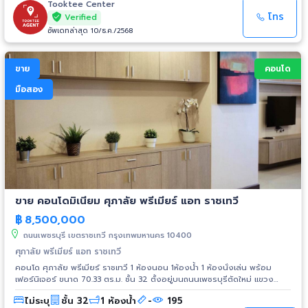
สะดวกสบาย เชื่อมต่อกับทางด่วนและรถไฟฟ้า MRT เพียงไม่กี่อึดใจ สร้าง
Tooktee Center
มาตรฐานใหม่ของการใช้ชีวิตที่เหนือกว่าให้กับคุณ ด้วยการเลือกใช้วัสดุคุณภาพ
โทร
Verified
สูงและการออกแบบด้วยความใส่ใจในทุกรายละเอียด ตอบรับกับชีวิตคนเมือง
อัพเดทล่าสุด 10/ธ.ค./2568
ที่มากกว่าแค่การอยู่อาศัย แต่เพื่อที่สุดของความสวยงามและประโยชน์ใช้สอย
ขาย
คอนโด
มือสอง
ขาย คอนโดมิเนียม ศุภาลัย พรีเมียร์ แอท ราชเทวี
฿
8,500,000
ถนนเพชรบุรี เขตราชเทวี กรุงเทพมหานคร 10400
ศุภาลัย พรีเมียร์ แอท ราชเทวี
คอนโด ศุภาลัย พรีเมียร์ ราชเทวี 1 ห้องนอน 1ห้องน้ำ 1 ห้องนั่งเล่น พร้อม
เฟอร์นิเจอร์ ขนาด 70.33 ตร.ม. ชั้น 32 ตั้งอยู่บนถนนเพชรบุรีตัดใหม่ แขวง
เพชรบุรี เขตราชเทวี ใจกลางทำเลศักยภาพสูง บนถนนเพชรบุรีตัดใหม่ ใกล้
ไม่ระบุ
ชั้น 32
1 ห้องน้ำ
-
195
รถไฟฟ้า BTS สถานีรถไฟฟ้า ราชเทวี และจุดขึ้นลงทางด่วน สิ่งอำนวยความ