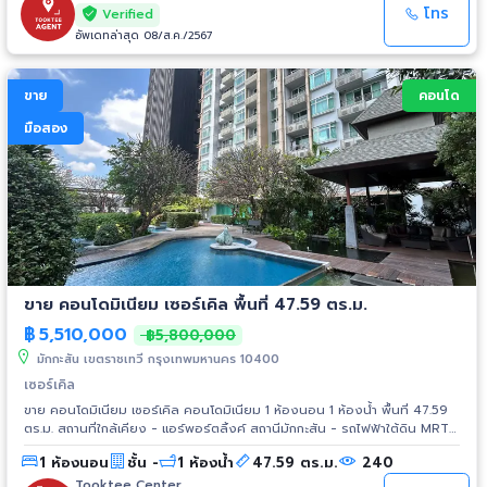
โทร
Verified
อัพเดทล่าสุด 08/ส.ค./2567
ขาย
คอนโด
มือสอง
ขาย คอนโดมิเนียม เซอร์เคิล พื้นที่ 47.59 ตร.ม.
฿
5,510,000
฿5,800,000
มักกะสัน เขตราชเทวี กรุงเทพมหานคร 10400
เซอร์เคิล
ขาย คอนโดมิเนียม เซอร์เคิล คอนโดมิเนียม 1 ห้องนอน 1 ห้องน้ำ พื้นที่ 47.59
ตร.ม. สถานที่ใกล้เคียง - แอร์พอร์ตลิ้งค์ สถานีมักกะสัน - รถไฟฟ้าใต้ดิน MRT
สถานีเพชรบุรี - มักกะสัน คอมเพล็กซ์ - ห้างสรรพสินค้าเซ็นทรัลชิดลม และ
1 ห้องนอน
ชั้น -
1 ห้องน้ำ
47.59 ตร.ม.
240
เซ็นทรัลเวิลด์ - ประตูน้ำ - แพลตตินัม - โรงพยาบาลบำรุงราษฎร์ - โรง
พยาบาลกรุงเทพ - โรงพยาบาลพระราม 9
Tooktee Center