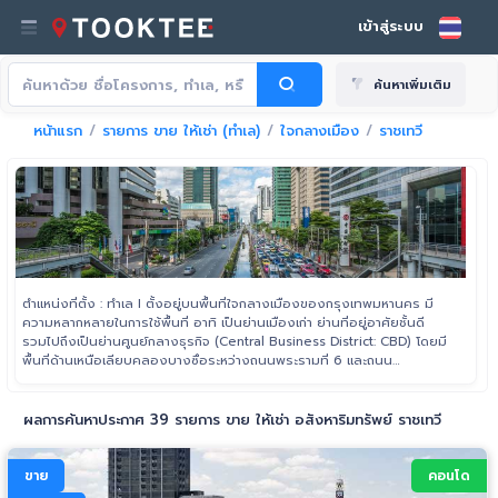
เข้าสู่ระบบ
ค้นหาเพิ่มเติม
หน้าแรก
รายการ ขาย ให้เช่า (ทำเล)
ใจกลางเมือง
ราชเทวี
ตำแหน่งที่ตั้ง : ทำเล I ตั้งอยู่บนพื้นที่ใจกลางเมืองของกรุงเทพมหานคร มี
ความหลากหลายในการใช้พื้นที่ อาทิ เป็นย่านเมืองเก่า ย่านที่อยู่อาศัยชั้นดี
รวมไปถึงเป็นย่านศูนย์กลางธุรกิจ (Central Business District: CBD) โดยมี
พื้นที่ด้านเหนือเลียบคลองบางซื่อระหว่างถนนพระรามที่ 6 และถนน
วิภาวดีรังสิต ไปจรดพื้นที่บริเวณคุ้งแม่น้ำเจ้าพระยา ในแขวงบางโพงพาง
เขตยานนาวา ด้านทิศตะวันตกตั้งแต่แนวเส้นแม่น้ำเจ้าพระยา เขตพระบรม
มหาราชวัง ไปจรดฝั่งจะวันออกเลียบทางพิเศษเฉลิมรัช เขตวัฒนา
ผลการค้นหาประกาศ 39 รายการ ขาย ให้เช่า อสังหาริมทรัพย์ ราชเทวี
ขาย
คอนโด