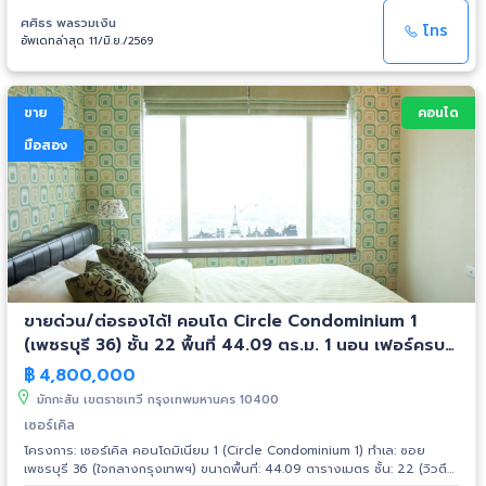
สะดวกในโครงครบครัน อาทิ โถงต้อนรับ, สระว่ายน้ำ, ฟิตเนส, สวนพักผ่อน,
ศศิธร พลรวมเงิน
ลิฟท์โดยสาร, ที่จอดรถ, ประตูคีย์การ์ด และ รปภ. 24 ชม. สถานที่สำคัญใกล้
โทร
อัพเดทล่าสุด 11/มิ.ย./2569
เคียง ใกล้รถไฟฟ้า BTS ราชเทวี, สยามเซ็นเตอร์, สยามสแควร์, สยามพารากอน
และ เซนทรัลเวิลด์ ห้างเทสโก้โลตัส พระราม 1 ประมาณ 850 เมตร โรงพยาบาล
มิชชั่น ประมาณ 850 เมตร ห้างสยามดิสคัพเวอรี่ ประมาณ 1.4 กม. ห้าง
พันธ์ทิพย์พลาซ่า ประมาณ 1.5 กม. กระทรวงต่างประเทศ ประมาณ 1.5 กม. ตลาด
ขาย
คอนโด
โบ้เบ้ ประมาณ 1.6 กม. โรงพยาบาลรามาธิบดี ประมาณ 1.8 กม. ทำเนียบรัฐบาล
ประมาณ 1.8 กม. ห้างสรรพสินค้าสยามพารากอน ประมาณ 2.2 กม. โรงพยาบาล
มือสอง
พญาไท 1 ประมาณ 2.2 กม. โรงเรียนเตรียมอุดมศึกษา ประมาณ 2.3 กม.
จุฬาลงกรณ์มหาวิทยาลัย ประมาณ 2.5 กม. ราชกรีฑาสโมสร ประมาณ 2.5 กม.
ขายด่วน/ต่อรองได้! คอนโด Circle Condominium 1
(เพชรบุรี 36) ชั้น 22 พื้นที่ 44.09 ตร.ม. 1 นอน เฟอร์ครบ
พร้อมอยู่ ใกล้ MRT เพชรบุรี และ BTS นานา
฿
4,800,000
มักกะสัน เขตราชเทวี กรุงเทพมหานคร 10400
เซอร์เคิล
โครงการ: เซอร์เคิล คอนโดมิเนียม 1 (Circle Condominium 1) ทำเล: ซอย
เพชรบุรี 36 (ใจกลางกรุงเทพฯ) ขนาดพื้นที่: 44.09 ตารางเมตร ชั้น: 22 (วิวตึก