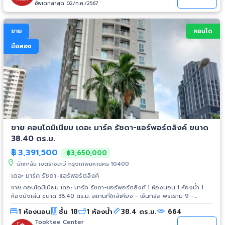
อัพเดทล่าสุด 02/ก.ค./2567
ขาย
คอนโด
มือสอง
ขาย คอนโดมิเนียม เดอะ มาร์ค รัชดา-แอร์พอร์ตลิงค์ ขนาด
38.40 ตร.ม.
฿
3,391,500
฿3,650,000
มักกะสัน เขตราชเทวี กรุงเทพมหานคร 10400
เดอะ มาร์ค รัชดา-แอร์พอร์ตลิงค์
ขาย คอนโดมิเนียม เดอะ มาร์ค รัชดา-แอร์พอร์ตลิงค์ 1 ห้องนอน 1 ห้องน้ำ 1
ห้องนั่งเล่น ขนาด 38.40 ตร.ม. สถานที่ใกล้เคียง - เซ็นทรัล พระราม 9 -
ฟอร์จูนทาวน์ - เอสพลานาด รัชดา - รร.เซนต์ดอมินิก - รร.แม่พระฟาติมา -
1 ห้องนอน
ชั้น 18
1 ห้องน้ำ
38.4 ตร.ม.
664
รพ.ผิวหนัง อโศก - รพ.จักษุ รัตนิน การเดินทาง - ถ.จตุรทิศ รถไฟฟ้า - MRT
สถานีพระราม9 - Airport Link สถานีมักกะสัน
Tooktee Center