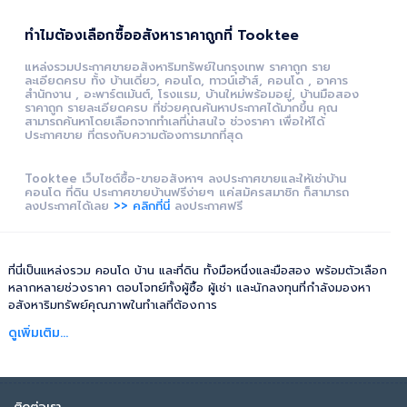
ทำไมต้องเลือกซื้ออสังหาราคาถูกที่ Tooktee
แหล่งรวมประกาศขายอสังหาริมทรัพย์ในกรุงเทพ ราคาถูก ราย
ละเอียดครบ ทั้ง บ้านเดี่ยว, คอนโด, ทาวน์เฮ้าส์, คอนโด , อาคาร
สำนักงาน , อะพาร์ตเม้นต์, โรงแรม, บ้านใหม่พร้อมอยู่, บ้านมือสอง
ราคาถูก รายละเอียดครบ ที่ช่วยคุณค้นหาประกาศได้มากขึ้น คุณ
สามารถค้นหาโดยเลือกจากทำเลที่น่าสนใจ ช่วงราคา เพื่อให้ได้
ประกาศขาย ที่ตรงกับความต้องการมากที่สุด
Tooktee เว็บไซต์ซื้อ-ขายอสังหาฯ ลงประกาศขายและให้เช่าบ้าน
คอนโด ที่ดิน ประกาศขายบ้านฟรีง่ายๆ แค่สมัครสมาชิก ก็สามารถ
ลงประกาศได้เลย
>> คลิกที่นี่
ลงประกาศฟรี
ที่นี่เป็นแหล่งรวม คอนโด บ้าน และที่ดิน ทั้งมือหนึ่งและมือสอง พร้อมตัวเลือก
หลากหลายช่วงราคา ตอบโจทย์ทั้งผู้ซื้อ ผู้เช่า และนักลงทุนที่กำลังมองหา
อสังหาริมทรัพย์คุณภาพในทำเลที่ต้องการ
ดูเพิ่มเติม...
ติดต่อเรา