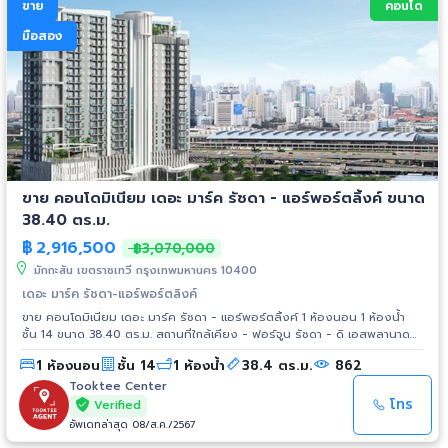
ขาย
คอนโด
มือสอง
ขาย คอนโดมิเนียม เดอะ มาร์ค รัชดา - แอร์พอร์ตลิ้งค์ ขนาด
38.40 ตร.ม.
฿
2,916,500
฿3,070,000
มักกะสัน เขตราชเทวี กรุงเทพมหานคร 10400
เดอะ มาร์ค รัชดา-แอร์พอร์ตลิงค์
ขาย คอนโดมิเนียม เดอะ มาร์ค รัชดา - แอร์พอร์ตลิ้งค์ 1 ห้องนอน 1 ห้องน้ำ
ชั้น 14 ขนาด 38.40 ตร.ม. สถานที่ใกล้เคียง - ฟอร์จูน รัชดา - ดิ เอสพลานาด
รัชดา - เซ็นทรัล พระราม 90 - ศูนย์วัฒนธรรมแห่งประเทศไทย
1 ห้องนอน
ชั้น 14
1 ห้องน้ำ
38.4 ตร.ม.
862
Tooktee Center
โทร
Verified
อัพเดทล่าสุด 08/ส.ค./2567