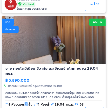
โทร
Verified
อัพเดทล่าสุด 08/ส.ค./2567
ขาย
คอนโด
มือสอง
ขาย คอนโดมิเนียม ชีวาทัย เรสซิเดนซ์ อโศก ขนาด 29.04
ตร.ม.
฿
5,890,000
มักกะสัน เขตราชเทวี กรุงเทพมหานคร 10400
คอนโดมิเนียมแนวคิดใหม่ที่ให้คุณมากกว่า ด้วยเพดานที่สูง 360 เซนติเมตร ทุก
ห้อง ให้คุณสัมผัสได้ถึงความ โปร่ง โล่ง สบาย ตั้งอยู่บนพื้นที่แห่งอนาคต
ใจกลางย่านธุรกิจ แห่งใหม่และห้างสรรพสินค้า เติมเต็ม ศักยภาพในทําเลที่เพรียบ
1 ห้องนอน
ชั้น
1 ห้องน้ำ
29.04 ตร.ม.
63
พร้อมเพื่อการพัฒนาอย่างไม่หยุดยั้ง และสามารถเข้าถึงด้วยการคมนาคมที่