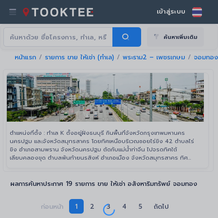
เข้าสู่ระบบ
ค้นหาเพิ่มเติม
หน้าแรก
รายการ ขาย ให้เช่า (ทำเล)
พระราม2 – เพชรเกษม
จอมทอง
ตำแหน่งที่ตั้ง : ทำเล K ตั้งอยู่ฝั่งธนบุรี กินพื้นที่จังหวัดกรุงเทพมหานคร
นครปฐม และจังหวัดสมุทรสาคร โดยทิศเหนือบริเวณซอยไร่ขิง 42 ตำบลไร่
ขิง อำเภอสามพราน จังหวัดนครปฐม ตัดกับแม่น้ำท่าจีน ไปจรดทิศใต้
เลียบคลองขุด ตำบลพันท้ายนรสิงห์ อำเภอเมือง จังหวัดสมุทรสาคร ทิศ
ตะวันตกจากบริเวณวัดบางน้ำวน ตำบลบางโทรัด อำเภอเมืองสมุทรสาคร ไป
จรดทิศตะวันออกบริเวณจุดตัดคลองบางมดกับถนนพระราม 2
ผลการค้นหาประกาศ 19 รายการ ขาย ให้เช่า อสังหาริมทรัพย์ จอมทอง
ก่อนหน้า
1
2
3
4
5
ถัดไป