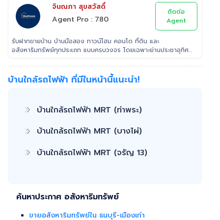
จินณภา สุขสวัสดิ์
ติดต่อ
Agent Pro : 780
Agent
รับฝากขายบ้าน บ้านมือสอง ทาวน์โฮม คอนโด ที่ดิน และ
อสังหาริมทรัพย์ทุกประเภท แบบครบวงจร โดยเฉพาะย่านประชาอุทิศ
สุขสวัสดิ์ พุทธบูชา ทีมขายมืออาชีพประสบการณ์ ที่สามารถช่วยคุณ
ขายบ้านได้อย่างรวดเร็ว เรา เอาใจใส่ ดูแล ลูกค้าในทุกขั้นตอน
ติดต่อ 022953905 Line: @Tooktee
บ้านใกล้รถไฟฟ้า ที่มีในหน้านี้แนะนำ!
บ้านใกล้รถไฟฟ้า MRT (ท่าพระ)
บ้านใกล้รถไฟฟ้า MRT (บางไผ่)
บ้านใกล้รถไฟฟ้า MRT (จรัญ 13)
ค้นหาประกาศ อสังหาริมทรัพย์
ขายอสังหาริมทรัพย์ใน ธนบุรี-เมืองเก่า