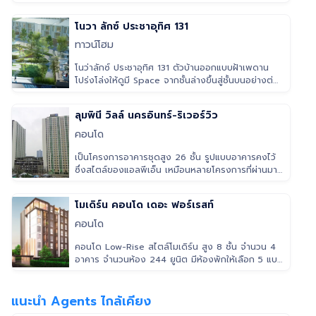
ตั้งอยู่บนพื้นที่กว่
โนวา ลักซ์ ประชาอุทิศ 131
ทาวน์โฮม
โนว่าลักซ์ ประชาอุทิศ 131 ตัวบ้านออกแบบฝ้าเพดาน
โปร่งโล่งให้ดูมี Space จากชั้นล่างขึ้นสู่ชั้นบนอย่างต่อ
เนื่องด้วย Extra H
ลุมพินี วิลล์ นครอินทร์-ริเวอร์วิว
คอนโด
เป็นโครงการอาคารชุดสูง 26 ชั้น รูปแบบอาคารคงไว้
ซึ่งสไตล์ของแอลพีเอ็น เหมือนหลายโครงการที่ผ่านมา
โดยรูปแบบห้องเป็นห้องสตู
โมเดิร์น คอนโด เดอะ ฟอร์เรสท์
คอนโด
คอนโด Low-Rise สไตล์โมเดิร์น สูง 8 ชั้น จำนวน 4
อาคาร จำนวนห้อง 244 ยูนิต มีห้องพักให้เลือก 5 แบบ
ประกอบด้วย Studio, 1 B
แนะนำ Agents ไกล้เคียง