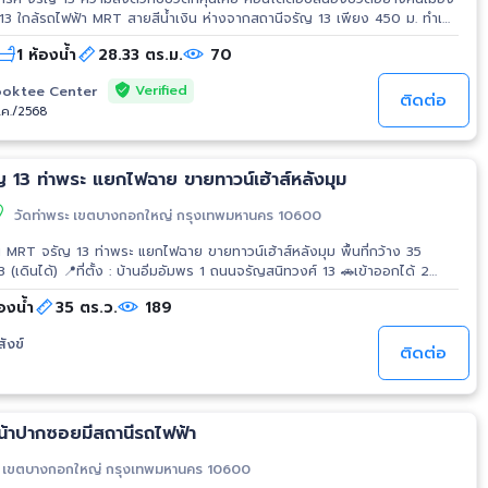
 13 ใกล้รถไฟฟ้า MRT สายสีน้ำเงิน ห่างจากสถานีจรัญ 13 เพียง 450 ม. ทำเล
ยู่หาซื้อของใช้จำเป็นใกล้บ้านได้สะดวก และสามารถเดินทางเข้าเมืองโดย
1 ห้องน้ำ
28.33 ตร.ม.
70
ง • ห้องมุม ระเบียงหันทางทิศตะวันตก •
งขนาด 28.33 ตร.ม • 1 ห้องนอน • 1 ห้องน้ำ • 1 ห้องรับแขก การตกแต่ง •
Verified
oktee Center
• สระว่ายน้ำ • ฟิตเนส • Co-Working
ติดต่อ
ธ.ค./2568
m • Kids Room • เข้า-ออก ระบบ Key Card • Digital door lock • กล้อง
ro สาขาจรัญฯ • Food Land สาขาจรัญฯ • วิทยาลัยอาชีวศึกษา ธนบุรี •
• รร.ไชยฉิมพลีวิทยาคม • รร.ตรีมิตรวิทยา • มหาวิทยาลัยสยาม • รพ.อินเตอร์
 13 ท่าพระ แยกไฟฉาย ขายทาวน์เฮ้าส์หลังมุม
ฟฉาย • รพ.พญาไท 3 • รพ.เพชรเกษม 2 • รพ.เกษมราษฎร์ บางแค การเดิน
 13 • BRT ราชพฤกษ์ • BTS สถานีตลาดพลู
วัดท่าพระ เขตบางกอกใหญ่ กรุงเทพมหานคร 10600
MRT จรัญ 13 ท่าพระ แยกไฟฉาย ขายทาวน์เฮ้าส์หลังมุม พื้นที่กว้าง 35
ื้นที่ 35 ตารางวา 🩵พื้นที่ใช้สอย 120 ตารางเมตร 💚รายละเอียด -3 ห้อง
องน้ำ
35 ตร.ว.
189
ั่งเล่น -1 ห้อง Walk-in Closet -ครัวฝรั่ง -ระเบียงกว้าง -จอดรถในบ้านได้ 1
ยอะ โปร่งโล่ง -รีโนเวทใหม่ + บิ้วอินทั้งหลัง พร้อมเข้าอยู่ทันที 💙สถานที่ใกล้
สังข์
สีน้ำเงิน สถานี MRT จรัญ 13 (เดินได้) -มหาวิทยาลัย
ติดต่อ
ระ -โรงเรียนศึกษานารี -เดอะมอลล์ ท่าพระ -ตลาดพลู -ตลาดวัดท่าพระ -โรง
าลสมเด็จพระปิ่นเกล้า -วัดท่าพระ -ใกล้ฝั่งธนบุรี เข้าเมืองสะดวก -ใกล้
ิทวงศ์ ราคาขาย : 6,000,000 บาท สนใจติดต่อ เจ้าของขายเอง ❤️โทร:
ID: sukitsukit
ะหน้าปากซอยมีสถานีรถไฟฟ้า
ระ เขตบางกอกใหญ่ กรุงเทพมหานคร 10600