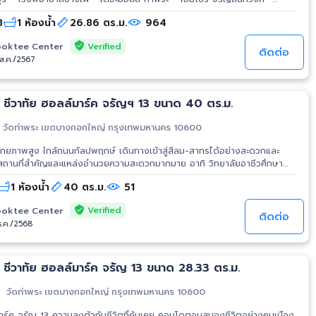
ญ 13 - ตลาดนัด วัดหลัง
8
1 ห้องน้ำ
26.86 ตร.ม.
964
Verified
oktee Center
ติดต่อ
/ส.ค./2567
 ชีวาทัย ฮอลล์มาร์ค จรัญฯ 13 ขนาด 40 ตร.ม.
วัดท่าพระ เขตบางกอกใหญ่ กรุงเทพมหานคร 10600
ศักยภาพสูง ใกล้ถนนกัลปพฤกษ์ เดินทางเข้าสู่สีลม-สาทรได้อย่างสะดวกและ
 3 เซ็นทรัล ปิ่นเกล้า เดอะมอลล์ ท่าพระ และแม็คโคร จรัญสนิทวงศ์
1 ห้องน้ำ
40 ตร.ม.
51
Verified
oktee Center
ติดต่อ
ธ.ค./2568
 ชีวาทัย ฮอลล์มาร์ค จรัญ 13 ขนาด 28.33 ตร.ม.
วัดท่าพระ เขตบางกอกใหญ่ กรุงเทพมหานคร 10600
เคย คอนโดตอบสนองชีวิตอย่างคนเมือง