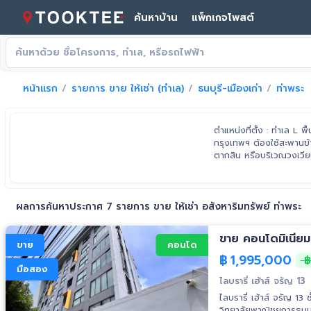
ค้นหาบ้าน
แพ็กเกจโพสต์
หน้าแรก
รายการ ขาย ให้เช่า (ทำเล)
ธนบุรี-เมืองเก่า
ท่าพระ
ตำแหน่งที่ตั้ง : ทำเล L พ
กรุงเทพฯ ต้องใช้สะพานข้
ตากสิน หรือบริเวณวงเวียน
ผลการค้นหาประกาศ 7 รายการ ขาย ให้เช่า อสังหาริมทรัพย์ ท่าพระ
ขาย คอนโดมิเนียม 
ขาย
คอนโด
฿
1,995,000
฿
มือสอง
ไลบรารี่ เฮ้าส์ จรัญ 13
ไลบรารี่ เฮ้าส์ จรัญ 13 ชั้น 8
วิทยาลัยพาณิชยการธนบุ