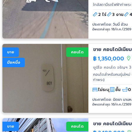
ใกล้สถานึรถไฟฟ้าท่าพระ
2 ไร่
3 งาน
4
ประกาศโดย:
วินนี่ อ้วน
อัพเดทล่าสุด 18/ก.ค./2569
ขาย คอนโดมิเนียม
ขาย
คอนโด
฿
1,350,000
มือหนึ่ง
ยูนิโอ คอนโด จรัญฯ 3
คอนโดสำหรับคนรุ่นใหม่ เดินทางสะดวก ใกล้ MRT ท่าพระ (900 เมตร) ใกล้แหล่งช้อปปิ้ง (เดอะมอลล์
ท่าพระ)
ไม่ระบุ
ชั้น
0 
ประกาศโดย:
นิตยา นานหล
อัพเดทล่าสุด 16/ก.ค./2569
ขาย คอนโดมิเนียม 
ขาย
คอนโด