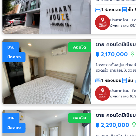
สถานีรถไฟฟ้า MRT จรั
1 ห้องนอน
ชั้น 
ประกาศโดย:
To
อัพเดทล่าสุด 09
ขาย คอนโดมิเนียม
ขาย
คอนโด
฿
2,170,000
มือสอง
โครงการตั้งอยู่บนทำเล
รวดเร็ว รายล้อมไปด้วยสถานที่สำคัญและแหล่งอำนวยความสะดวกมากมาย อาทิ วิทยาลัยอาชีวศึกษา
ธนบุรี โรงพยาบาลพญาไท
1 ห้องนอน
ชั้น
ประกาศโดย:
To
อัพเดทล่าสุด 10/
ขาย คอนโดมิเนียม
ขาย
คอนโด
฿
2,290,000
มือสอง
ครงการ ชีวาทัย ฮอลล์มาร์ค จรัญ 13 ความลงตัวกับชีวิตที่คุ้น