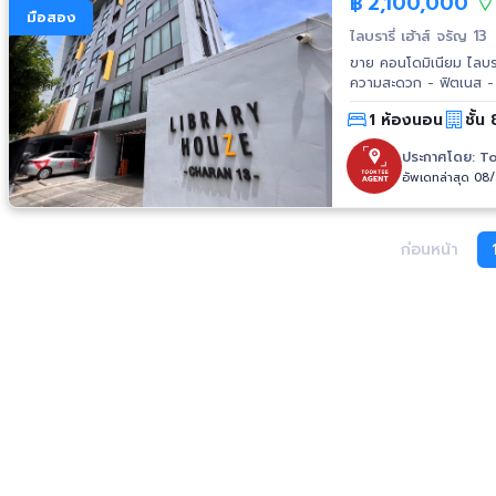
฿
2,100,000
มือสอง
ไลบรารี่ เฮ้าส์ จรัญ 13
ขาย คอนโดมิเนียม ไลบรารี่ เฮ้าส์ จรัญ 13 1 ห้องนอน 1 
ความสะดวก - ฟิตเนส - 
สถานที่ใกล้เคียง - รร.ว
1 ห้องนอน
ชั้น 
กัลปพฤกษ์ เมโทรเวสต์ การเดินทาง - ถ.จรัญสนิทวงศ์ - ถ.เพชรเกษม รถไฟฟ้า - MRT สายสีน้ำเงิน
(บางซื่อ-ท่าพระ) สถานี
ประกาศโดย:
To
อัพเดทล่าสุด 08
ก่อนหน้า