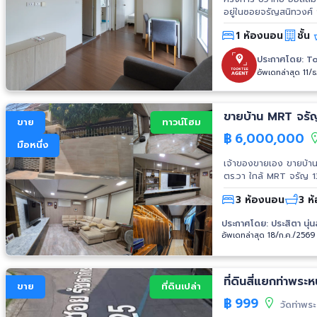
อยู่ในซอยจรัญสนิทวงศ์
บนถนนจรัญสนิทวงศ์ กินอ
1 ห้องนอน
ชั้น
รถไฟฟ้าได้อย่างง่ายดาย เพียง 9 สถานี ฟังก์ชั่นภายในห้อ
ห้อง 399/147 ชั้น 7 • ห้อ
ประกาศโดย:
To
เคาเตอร์ครัว • เตาไฟฟ้า • แอร์ 2 ตัว สิ่งที่อำนวยความสะดวก 
อัพเดทล่าสุด 11/
Sapace • Library Roo
CCTV • รปภ. 24 ชม. สถานที่ใกล้เคียง • 7-11 • Tesco Lotus สาขาจรัญฯ • Home Pro สาขาจรัญฯ
• ตลาดบางขุนศรี • Mak
วิทยาลัยเทคโนโลยีสยาม 
ขายบ้าน MRT จรัญ
ขาย
ทาวน์โฮม
เมด • รพ.วิชัยเวช แยกไ
฿
6,000,000
ทาง • MRT สถานีจรัญฯ
มือหนึ่ง
เจ้าของขายเอง ขายบ้าน 
ตร.วา ใกล้ MRT จรัญ 13 (เดินได้) 📍ที่ตั้ง : บ้านอิ่มอัมพร 1 ถนนจรัญสนิทวงศ์ 13 🚗เข้าออกได้ 2
ทาง จรัญ 13,11 🩵ขนาดพ
3 ห้องนอน
3 ห้
นอน -3 ห้องน้ำ -1 ห้องน
คัน -บ้านหลังมุม พื้นที่เ
ประกาศโดย:
ประสิตา นุ่น
เคียง 💙การเดินทาง -ใกล้ รถไฟฟ้า MRT สาย
อัพเดทล่าสุด 18/ก.ค./2569
สยาม -โรงเรียนวัดท่าพ
พยาบาลพญาไท 3 -โรงพยาบ
แยกท่าพระ -ถนนจรัญสน
089-766-9271 ❤️Line 
ที่ดินสี่แยกท่าพร
ขาย
ที่ดินเปล่า
฿
999
วัดท่าพ