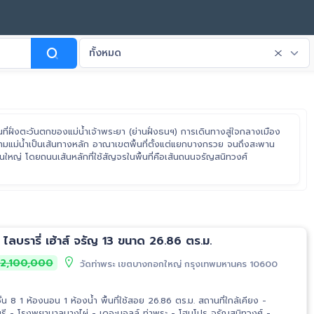
ทั้งหมด
ื้นที่ฝั่งตะวันตกของแม่น้ำเจ้าพระยา (ย่านฝั่งธนฯ) การเดินทางสู่ใจกลางเมือง
ามแม่น้ำเป็นเส้นทางหลัก อาณาเขตพื้นที่ตั้งแต่แยกบางกรวย จนถึงสะพาน
ใหญ่ โดยถนนเส้นหลักที่ใช้สัญจรในพื้นที่คือเส้นถนนจรัญสนิทวงศ์
ไลบรารี่ เฮ้าส์ จรัญ 13 ขนาด 26.86 ตร.ม.
2,100,000
วัดท่าพระ เขตบางกอกใหญ่ กรุงเทพมหานคร 10600
 1 ห้องนอน 1 ห้องน้ำ พื้นที่ใช้สอย 26.86 ตร.ม. สถานที่ใกล้เคียง -
รี - โรงพยาบาลบางไผ่ - เดอะมอลล์ ท่าพระ - โฮมโปร จรัญสนิทวงศ์ -