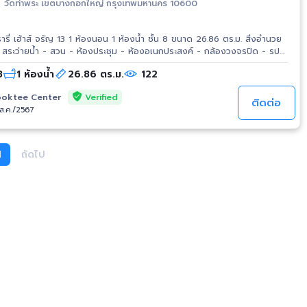
วัดท่าพระ เขตบางกอกใหญ่ กรุงเทพมหานคร 10600
ห้องน้ำ ชั้น 8 ขนาด 26.86 ตร.ม. สิ่งอำนวย
สระว่ายน้ำ - สวน - ห้องประชุม - ห้องอเนกประสงค์ - กล้องวงจรปิด - รปภ.
ัดวิจิตรการนิมิตร - รร.วัดบางเสาธง - รพ.บางไผ่ - รพ.ศรีวิชัย 1 - แม็กซ์แวลู
8
1 ห้องน้ำ
26.86 ตร.ม.
122
จรัญฯ 13
Verified
oktee Center
ติดต่อ
/ส.ค./2567
1
ถัดไป