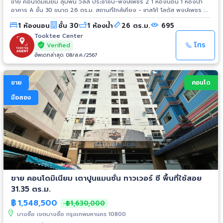
ขาย คอนโดมิเนียม ลุมพินี วิลล์ ประชาชื่น-พงษ์เพชร 2 1 ห้องนอน 1 ห้องน้ำ
อาคาร A ชั้น 30 ขนาด 26 ตร.ม. สถานที่ใกล้เคียง - เทสโก้ โลตัส พงษ์เพชร :
1.0 กม. - โฮมโปร ประชาชื่น : 1.0 กม. - เดอะมอลล์ งามวงศ์วาน : 1.5 กม. -
1 ห้องนอน
ชั้น 30
1 ห้องน้ำ
26 ตร.ม.
695
พันธ์ทิพย์ งามวงศ์วาน : 2.1 กม. - เทสโก้ โลตัส รัตนาธิเบศร์ : 3.8 กม. - เอส
พลานาด งามวงศ์วาน-แคราย : 3.8 กม. - โรงพยาบาลนนทเวช : 1.4 กม. - โรง
Tooktee Center
พยาบาลเกษมราษฎร์ : 1.6 กม. - โรงพยาบาลวิภาวดี : 3.4 กม. - มหาวิทยาลัย
โทร
Verified
ธุรกิจบัณฑิตย์ : 3.0 กม. - มหาวิทยาลัยเกษตรศาสตร์ : 3.4 กม. - กระทรวง
อัพเดทล่าสุด 08/ส.ค./2567
สาธารณสุข : 5.0 กม.
ขาย
คอนโด
มือสอง
ขาย คอนโดมิเนียม เตาปูนแมนชั่น ทาวเวอร์ ซี พื้นที่ใช้สอย
31.35 ตร.ม.
฿
1,548,500
฿1,630,000
บางซื่อ เขตบางซื่อ กรุงเทพมหานคร 10800