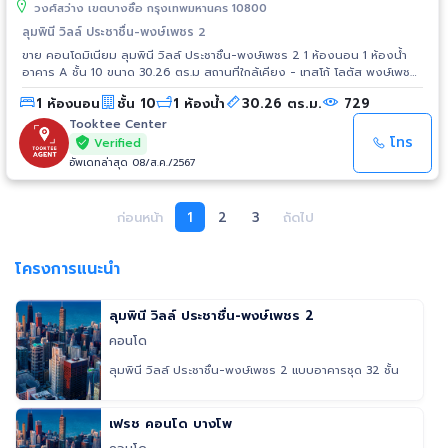
วงศ์สว่าง เขตบางซื่อ กรุงเทพมหานคร 10800
ลุมพินี วิลล์ ประชาชื่น-พงษ์เพชร 2
ขาย คอนโดมิเนียม ลุมพินี วิลล์ ประชาชื่น-พงษ์เพชร 2 1 ห้องนอน 1 ห้องน้ำ
อาคาร A ชั้น 10 ขนาด 30.26 ตร.ม สถานที่ใกล้เคียง - เทสโก้ โลตัส พงษ์เพชร :
1.0 กม. - โฮมโปร ประชาชื่น : 1.0 กม. - เดอะมอลล์ งามวงศ์วาน : 1.5 กม. -
1 ห้องนอน
ชั้น 10
1 ห้องน้ำ
30.26 ตร.ม.
729
พันธ์ทิพย์ งามวงศ์วาน : 2.1 กม. - เทสโก้ โลตัส รัตนาธิเบศร์ : 3.8 กม. - เอส
พลานาด งามวงศ์วาน-แคราย : 3.8 กม. - โรงพยาบาลนนทเวช : 1.4 กม. - โรง
Tooktee Center
พยาบาลเกษมราษฎร์ : 1.6 กม. - โรงพยาบาลวิภาวดี : 3.4 กม. - มหาวิทยาลัย
โทร
Verified
ธุรกิจบัณฑิตย์ : 3.0 กม.
อัพเดทล่าสุด 08/ส.ค./2567
ก่อนหน้า
1
2
3
ถัดไป
โครงการแนะนำ
ลุมพินี วิลล์ ประชาชื่น-พงษ์เพชร 2
คอนโด
ลุมพินี วิลล์ ประชาชื่น-พงษ์เพชร 2 แบบอาคารชุด 32 ชั้น
เฟรช คอนโด บางโพ