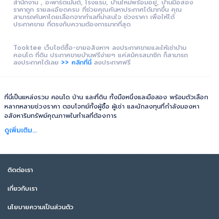
สำนักงาน , อะพาร์ตเม้นต์, โรงแรม, บ้านใหม่พร้อมอยู่, บ้านมือสอง
ราคาถูก รายละเอียดครบ ที่ช่วยคุณค้นหาประกาศได้มากขึ้น คุณ
สามารถค้นหาโดยเลือกจากทำเลที่น่าสนใจ ช่วงราคา เพื่อให้ได้
ประกาศขาย ที่ตรงกับความต้องการมากที่สุด
Tooktee เว็บไซต์ซื้อ-ขายอสังหาฯ ลงประกาศขายและให้เช่าบ้าน
คอนโด ที่ดิน ประกาศขายบ้านฟรีง่ายๆ แค่สมัครสมาชิก ก็สามารถ
ลงประกาศได้เลย
>> คลิกที่นี่
ลงประกาศฟรี
ที่นี่เป็นแหล่งรวม คอนโด บ้าน และที่ดิน ทั้งมือหนึ่งและมือสอง พร้อมตัวเลือก
หลากหลายช่วงราคา ตอบโจทย์ทั้งผู้ซื้อ ผู้เช่า และนักลงทุนที่กำลังมองหา
อสังหาริมทรัพย์คุณภาพในทำเลที่ต้องการ
ดูเพิ่มเติม...
ติดต่อเรา
เกี่ยวกับเรา
นโยบายความเป็นส่วนตัว