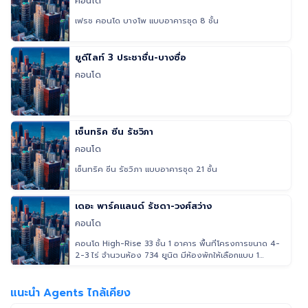
คอนโด
เฟรช คอนโด บางโพ แบบอาคารชุด 8 ชั้น
ยูดีไลท์ 3 ประชาชื่น-บางซื่อ
คอนโด
เซ็นทริค ซีน รัชวิภา
คอนโด
เซ็นทริค ซีน รัชวิภา แบบอาคารชุด 21 ชั้น
เดอะ พาร์คแลนด์ รัชดา-วงศ์สว่าง
คอนโด
คอนโด High-Rise 33 ชั้น 1 อาคาร พื้นที่โครงการขนาด 4-
2-3 ไร่ จำนวนห้อง 734 ยูนิต มีห้องพักให้เลือกแบบ 1
Bedroom และ 2 Be
แนะนำ Agents ไกล้เคียง