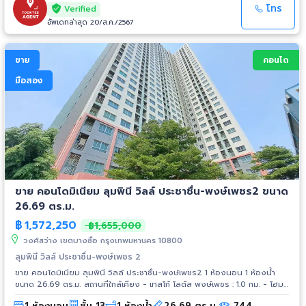
รถไฟฟ้า - MRT วงศ์สว่าง
โทร
Verified
อัพเดทล่าสุด 20/ส.ค./2567
ขาย
คอนโด
มือสอง
ขาย คอนโดมิเนียม ลุมพินี วิลล์ ประชาชื่น-พงษ์เพชร2 ขนาด
26.69 ตร.ม.
฿
1,572,250
฿1,655,000
วงศ์สว่าง เขตบางซื่อ กรุงเทพมหานคร 10800
ลุมพินี วิลล์ ประชาชื่น-พงษ์เพชร 2
ขาย คอนโดมิเนียม ลุมพินี วิลล์ ประชาชื่น-พงษ์เพชร2 1 ห้องนอน 1 ห้องน้ำ
ขนาด 26.69 ตร.ม. สถานที่ใกล้เคียง - เทสโก้ โลตัส พงษ์เพชร : 1.0 กม. - โฮม
โปร ประชาชื่น : 1.0 กม. - เดอะมอลล์ งามวงศ์วาน : 1.5 กม. - พันธ์ทิพย์
1 ห้องนอน
ชั้น 13
1 ห้องน้ำ
26.69 ตร.ม.
744