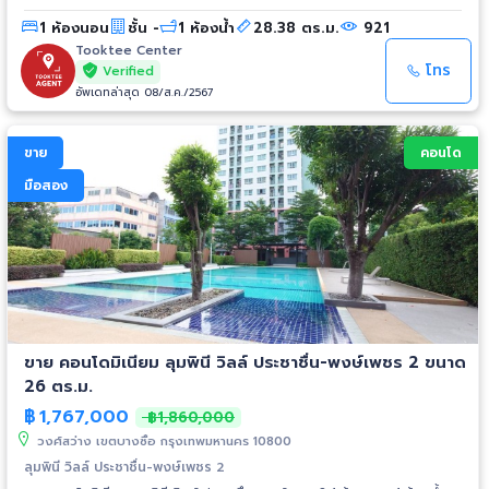
สำนักงานเขตบางซื่อ - รัฐสภาแห่งใหม่ - รพ.เกษมราษฎร์ ประชาชื่น - รพ.นนเวช
1 ห้องนอน
ชั้น -
1 ห้องน้ำ
28.38 ตร.ม.
921
- รพ. วิภาวดี - เซ็นทรัลลาดพร้าว - เมเจอร์รัชโยธิน - เดอะมอลล์ งามวงศ์วาน
- การไฟฟ้านนทบุรี - บริษัทเครือซีเมนต์ไทย (SCG ) - บริษัท ปตท. - บริษัท ยูนิ
Tooktee Center
ลิเวอร์ - ม.เกษตรศาสตร์ - ม.ธุรกิจบัณฑิตย์ - เทคโนโลยีพระจอมเกล้า
โทร
Verified
พระนครเหนือ - ราชภัฏจันทรเกษม
อัพเดทล่าสุด 08/ส.ค./2567
ขาย
คอนโด
มือสอง
ขาย คอนโดมิเนียม ลุมพินี วิลล์ ประชาชื่น-พงษ์เพชร 2 ขนาด
26 ตร.ม.
฿
1,767,000
฿1,860,000
วงศ์สว่าง เขตบางซื่อ กรุงเทพมหานคร 10800
ลุมพินี วิลล์ ประชาชื่น-พงษ์เพชร 2