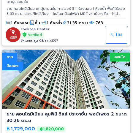
เตาปูนแมนชั่น
ขาย คอนโดมิเนียม เตาปูนแมนชั่น ทาวเวอร์ ซี 1 ห้องนอน 1 ห้องน้ำ พื้นที่ใช้สอย
31.35 ตร.ม. สถานที่ใกล้เคียง - ใกล้สถานีรถไฟฟ้า MRT สถานีบางซื่อ - ใกล้
สถานีรถไฟฟ้า MRT สถานีเตาปูน - บริษัท ปูนซิเมนต์ไทย จำกัด (SCG) - โลตัส
1 ห้องนอน
ชั้น
1 ห้องน้ำ
31.35 ตร.ม.
763
ประชาชื่น - ศาลเยาวชนและครอบครัวกลาง - สถานีกลางกรุงเทพอภิวัฒน์ -
ศูนย์การค้าเกทเวย์ แอท บางซื่อ - ตลาด อ.ต.ก. - ตลาดนัดจตุจักร
Tooktee Center
โทร
Verified
อัพเดทล่าสุด 08/ส.ค./2567
ขาย
คอนโด
มือสอง
ขาย คอนโดมิเนียม ลุมพินี วิลล์ ประชาชื่น-พงษ์เพชร 2 ขนาด
30.26 ตร.ม
฿
1,729,000
฿1,820,000