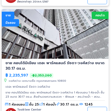
บัณฑิตย์ : 3.0 กม. - มหาวิทยาลัยเกษตรศาสตร์ : 3.4 กม. - กระทรวง
อัพเดทล่าสุด 20/ส.ค./2567
สาธารณสุข : 5.0 กม.
ขาย
คอนโด
มือสอง
ขาย คอนโดิมิเนียม เดอะ พาร์คแลนด์ รัชดา-วงศ์สว่าง ขนาด
30.17 ตร.ม.
฿
2,235,597
฿2,353,260
วงศ์สว่าง เขตบางซื่อ กรุงเทพมหานคร 10800
เดอะ พาร์คแลนด์ รัชดา-วงศ์สว่าง
ขาย คอนโดิมิเนียม เดอะ พาร์คแลนด์ รัชดา-วงศ์สว่าง 1 ห้องนอน 1 ห้องน้ำ ชั้น
25 ขนาด 30.17 ตร.ม. สิ่งอำนวยความสะดวก - ฟิตเนส - สระว่ายน้ำ - สวน
สาธารณะ - เจ้าหน้าที่รักษาความปลอดภัย (รปภ) - ซาวน่า สถานที่ใกล้เคียง -
1 ห้องนอน
ชั้น 25
1 ห้องน้ำ
30.17 ตร.ม.
1245
บิ๊กซี วงศ์สว่าง - เมเจอร์ฯ รัชโยธิน รพ.เกษมราษฎร์ - ม.เทคโนโลยี
พระจอมเกล้าพระนครเหนือ - รร.โยธินบูรณะ การเดินทาง - ถ.กรุงเทพ-นนท์
Tooktee Center