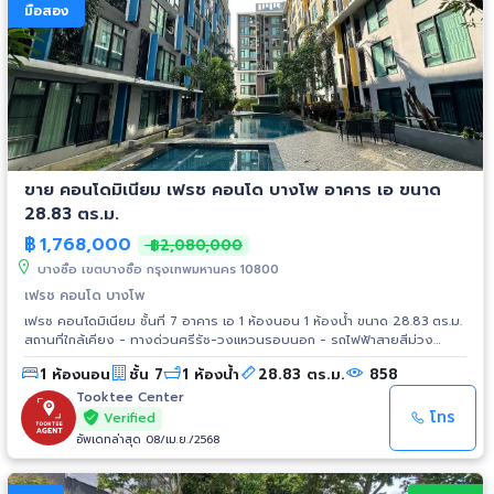
มือสอง
ขาย คอนโดมิเนียม เฟรช คอนโด บางโพ อาคาร เอ ขนาด
28.83 ตร.ม.
฿
1,768,000
฿2,080,000
บางซื่อ เขตบางซื่อ กรุงเทพมหานคร 10800
เฟรช คอนโด บางโพ
เฟรช คอนโดมิเนียม ชั้นที่ 7 อาคาร เอ 1 ห้องนอน 1 ห้องน้ำ ขนาด 28.83 ตร.ม.
สถานที่ใกล้เคียง - ทางด่วนศรีรัช-วงแหวนรอบนอก - รถไฟฟ้าสายสีม่วง
สถานีเตาปูนบางซ่อน - บิ๊กซี วงศ์สว่าง - เทสโก้โลตัส ประชาชื่น - ตลาดนัด
1 ห้องนอน
ชั้น 7
1 ห้องน้ำ
28.83 ตร.ม.
858
จตุจักร - มหาวิทยาลัยเทคโนโลยีพระจอมเกล้าพระนครเหนือ - โรงพยาบาล
บางโพ - โรงพยาบาลเกษมราษฎร์
Tooktee Center
โทร
Verified
อัพเดทล่าสุด 08/เม.ย./2568