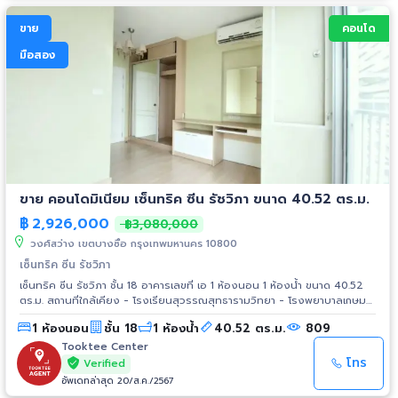
ขาย
คอนโด
มือสอง
ขาย คอนโดมิเนียม เซ็นทริค ซีน รัชวิภา ขนาด 40.52 ตร.ม.
฿
2,926,000
฿3,080,000
วงศ์สว่าง เขตบางซื่อ กรุงเทพมหานคร 10800
เซ็นทริค ซีน รัชวิภา
เซ็นทริค ซีน รัชวิภา ชั้น 18 อาคารเลขที่ เอ 1 ห้องนอน 1 ห้องน้ำ ขนาด 40.52
ตร.ม. สถานที่ใกล้เคียง - โรงเรียนสุวรรณสุทธารามวิทยา - โรงพยาบาลเกษม
ราษฎร์ประชาชื่น - วงศ์สว่างทาวเซ็นเตอร์ - บิ๊กซี วงศ์สว่าง - ท็อปส์
1 ห้องนอน
ชั้น 18
1 ห้องน้ำ
40.52 ตร.ม.
809
ซุปเปอร์มาร์เก็ต ประชานิเวศน์ - มหาวิทยาลัยเทคโนโลยีพระจอมเกล้า
พระนครเหนือ
Tooktee Center
โทร
Verified
อัพเดทล่าสุด 20/ส.ค./2567