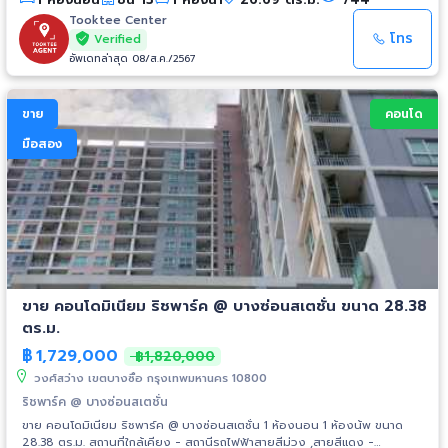
งามวงศ์วาน : 2.1 กม. - เทสโก้ โลตัส รัตนาธิเบศร์ : 3.8 กม. - เอสพลานาด
งามวงศ์วาน-แคราย : 3.8 กม. - โรงพยาบาลนนทเวช : 1.4 กม. - โรงพยาบาล
Tooktee Center
เกษมราษฎร์ : 1.6 กม. - โรงพยาบาลวิภาวดี : 3.4 กม. - มหาวิทยาลัยธุรกิจ
โทร
Verified
บัณฑิตย์ : 3.0 กม. - มหาวิทยาลัยเกษตรศาสตร์ : 3.4 กม. - กระทรวง
อัพเดทล่าสุด 08/ส.ค./2567
สาธารณสุข : 5.0 กม.
ขาย
คอนโด
มือสอง
ขาย คอนโดมิเนียม ริชพาร์ค @ บางซ่อนสเตชั่น ขนาด 28.38
ตร.ม.
฿
1,729,000
฿1,820,000
วงศ์สว่าง เขตบางซื่อ กรุงเทพมหานคร 10800
ริชพาร์ค @ บางซ่อนสเตชั่น
ขาย คอนโดมิเนียม ริชพาร์ค @ บางซ่อนสเตชั่น 1 ห้องนอน 1 ห้องน้พ ขนาด
28.38 ตร.ม. สถานที่ใกล้เคียง - สถานีรถไฟฟ้าสายสีม่วง ,สายสีแดง -