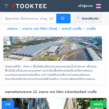
เข้าสู่ระบบ
ค้นหาเพิ่มเติม
หน้าแรก
รายการ ขาย ให้เช่า (ทำเล)
นนทบุรี-บางซื่อ
บางซื่อ
ตำแหน่งที่ตั้ง : ทำเล C พื้นที่เลียบฝั่งตะวันออกของแม่น้ำเจ้าพระยา เชื่อมต่อ
พื้นที่เมืองชั้นในของกรุงเทพฯ นับว่าเป็นพื้นที่รอยต่อเมืองที่มีการพัฒนา
ระบบคมนาคมอย่างต่อเนื่อง อาทิ รถไฟฟ้าสายสีม่วงตามแนวเส้นถนน
รัตนาธิเบศร์กับโครงการข่ายรถไฟฟ้าในเมือง ทางด่วนพิเศษศรีรัชวงแหวน
รอบนอก เป็นต้น ขอบเขตของพื้นที่ทิศเหนือจรดถนนเลี่ยงเมืองนนทบุรี ไป
สุดขอบเขตทิศใต้ที่ถนนราชวิถี (ฝั่งขาเข้าอนุสาวรีย์ชัยสมรภูมิ)
ผลการค้นหาประกาศ 22 รายการ ขาย ให้เช่า อสังหาริมทรัพย์ บางซื่อ
ขาย
คอนโด