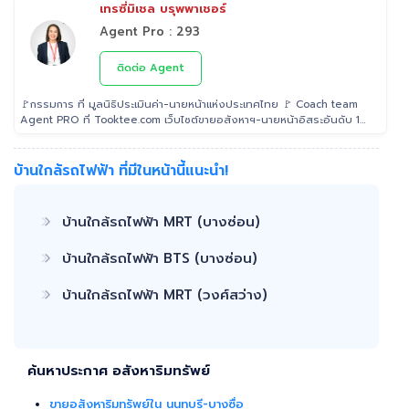
เทรซี่มิเชล บรุพพาเชอร์
Agent Pro : 293
ติดต่อ Agent
🚩กรรมการ ที่ มูลนิธิประเมินค่า-นายหน้าแห่งประเทศไทย 🚩 Coach team
Agent PRO ที่ Tooktee.com เว็บไซต์ขายอสังหาฯ-นายหน้าอิสระอันดับ 1
ในไทย 🚩 เป็น Examiner ที่ สถาบันคุณวุฒิวิชาชีพ (องค์การมหาชน) ระดับ
5 🚩 เป็นวิทยากรบรรยาย "นายหน้า" อสังหาริมทรัพย์ ที่ โรงเรียนธุรกิจ
อสังหาริมทรัพย์ไทย 🚩 Property Consultant ที่ Tooktee ขาย-ซื้อ บ้าน
บ้านใกล้รถไฟฟ้า ที่มีในหน้านี้แนะนำ!
มือสอง อสังหาริมทรัพย์ กรุงเทพและปริมณฑล 🚩 อนุกรรม ที่สมาคมนาย
หน้า อสังหาริมทรัพย์ 🚩 อดีต Sale นายหน้าอสังหาริมทรัพย์ ที่ RE/MAX
และ ERA
บ้านใกล้รถไฟฟ้า MRT (บางซ่อน)
บ้านใกล้รถไฟฟ้า BTS (บางซ่อน)
บ้านใกล้รถไฟฟ้า MRT (วงศ์สว่าง)
ค้นหาประกาศ อสังหาริมทรัพย์
ขายอสังหาริมทรัพย์ใน นนทบุรี-บางซื่อ