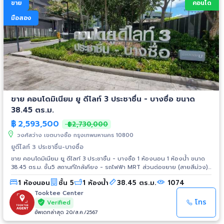
ขาย
คอนโด
มือสอง
ขาย คอนโดมิเนียม ยู ดีไลท์ 3 ประชาชื่น - บางซื่อ ขนาด
38.45 ตร.ม.
฿
2,593,500
฿2,730,000
วงศ์สว่าง เขตบางซื่อ กรุงเทพมหานคร 10800
ยูดีไลท์ 3 ประชาชื่น-บางซื่อ
ขาย คอนโดมิเนียม ยู ดีไลท์ 3 ประชาชื่น - บางซื่อ 1 ห้องนอน 1 ห้องน้ำ ขนาด
38.45 ตร.ม. ชั้น5 สถานที่ใกล้เคียง - รถไฟฟ้า MRT ส่วนต่อขยาย (สายสีม่วง)
- ใกล้ทางด่วน (ประชานุกูล) - เทสโก้ โลตัส - บิ๊กซี - เซ็นทรัล ลาดพร้าว - โรง
1 ห้องนอน
ชั้น 5
1 ห้องน้ำ
38.45 ตร.ม.
1074
พยาบาลเกษมราษฏร์ - บองมาเช่ - เมเจอร์ อเวนิว
Tooktee Center
โทร
Verified
อัพเดทล่าสุด 20/ส.ค./2567