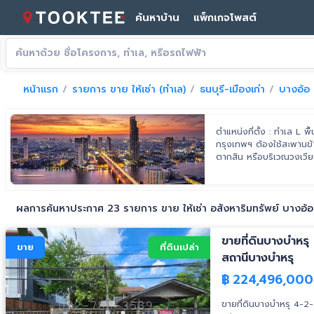
ค้นหาบ้าน
แพ็กเกจโพสต์
หน้าแรก
รายการ ขาย ให้เช่า (ทำเล)
ธนบุรี-เมืองเก่า
บางอ้อ
ตำแหน่งที่ตั้ง : ทำเล L พ
กรุงเทพฯ ต้องใช้สะพานข้
ตากสิน หรือบริเวณวงเวียน
ผลการค้นหาประกาศ 23 รายการ ขาย ให้เช่า อสังหาริมทรัพย์ บางอ้อ
ขายที่ดินบางบำหร
ขาย
ที่ดินเปล่า
สถานีบางบำหรุ
฿
224,496,000
ขายที่ดินบางบำหรุ 4-2-7