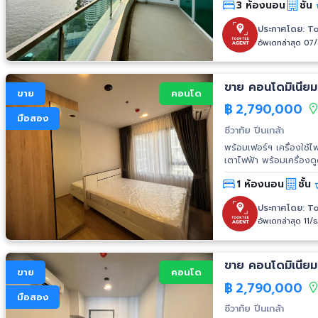
3 ห้องนอน
ชั้น
unit? จุดขายที่คุณไม่ค
น้ำเต็มๆ จากทุกห้อง ✔ ร
ประกาศโดย:
To
ในสไตล์ตัวเอง ✔ ห้องน้ำ
อัพเดทล่าสุด 07
✔ ที่จอดรถ 200% (2-3 ค
Freehold – ชาวต่างชาต
Living
ขาย คอนโดมิเนียม ช
ขาย
คอนโด
฿
2,790,000
มือสอง
ชีวาทัย ปิ่นเกล้า
พร้อมเฟอร์ฯ เครื่องใช้ไ
เตาไฟฟ้า พร้อมเครื่องด
1 ห้องนอน
ชั้น
ประกาศโดย:
To
อัพเดทล่าสุด 11/
ขาย คอนโดมิเนียม 
ขาย
คอนโด
฿
2,790,000
มือสอง
ชีวาทัย ปิ่นเกล้า