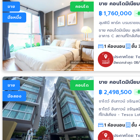
ขาย คอนโดมิเนียม
ขาย
คอนโด
฿
1,760,000
฿
มือหนึ่ง
ลุมพินี พาร์ค บรมราชชน
ขาย คอนโดมิเนียม ลุมพินี พาร์ค บรมราชชนนี
อาคาร C สถานที่ใกล้เคียง - เมเจอร์ ปิ่นเกล้า - เซ็นทรัล ปิ่นเกล้า - คณะวิทยาศาสตร์และเทคโนโลยี -
ม.สวนดุสิต - รพ.ตา หู คอ
1 ห้องนอน
ชั้น 
ปิ่นเกล้า - เทสโก้ โลตัส ปิ่นเกล้า - พา
ชนนี - ถ.สิรินธร - ทางด่วนศรีรัช-ว
ประกาศโดย:
To
อ่อน (บางซื่อ-ตลิ่งชัน)
อัพเดทล่าสุด 08
สิรินธร-
ขาย คอนโดมิเนียม
ขาย
คอนโด
฿
2,498,500
฿
มือสอง
ชาโตว์ อินทาวน์ จรัญส
ชาโตว์ อินทาวน์ จรัญสนิ
ที่ใกล้เคียง - Tesco L
พระจอมเกล้าพระนครเหนื
1 ห้องนอน
ชั้น 
ประกาศโดย:
To