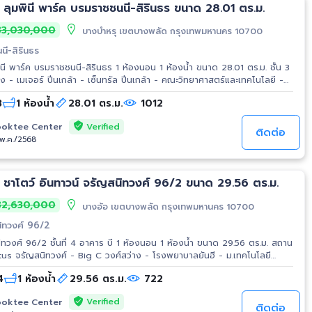
 ลุมพินี พาร์ค บรมราชชนนี-สิรินธร ขนาด 28.01 ตร.ม.
3,030,000
บางบำหรุ เขตบางพลัด กรุงเทพมหานคร 10700
นี-สิรินธร
-สิรินธร 1 ห้องนอน 1 ห้องน้ำ ขนาด 28.01 ตร.ม. ชั้น 3
 จมูก - รพ.เจ้าพระยา - เดอะ เซ้นส์ ปิ่นเกล้า - เมเจอร์ ปิ่นเกล้า - เซ็นทรัล
3
1 ห้องน้ำ
28.01 ตร.ม.
1012
ต้า ปิ่นเกล้า - ตั้งฮั่วเส็ง การเดินทาง - ถ.รุ่งประชา - ถ.บรมราช
งแหวนรอบนอกกรุงเทพฯ รถไฟฟ้า - รถไฟฟ้าชานเมืองสายสีแดง
Verified
oktee Center
 สถานีบางบำหรุ - MRT สายสีน้ำเงิน (บางซื่อ-ท่าพระ) สถานีบางยี่ขัน และสถานี
ติดต่อ
/พ.ค./2568
 ชาโตว์ อินทาวน์ จรัญสนิทวงศ์ 96/2 ขนาด 29.56 ตร.ม.
2,630,000
บางอ้อ เขตบางพลัด กรุงเทพมหานคร 10700
นิทวงศ์ 96/2
ทวงศ์ 96/2 ชั้นที่ 4 อาคาร บี 1 ห้องนอน 1 ห้องน้ำ ขนาด 29.56 ตร.ม. สถาน
otus จรัญสนิทวงศ์ - Big C วงศ์สว่าง - โรงพยาบาลยันฮี - ม.เทคโนโลยี
อ - รร.โยธินบูรณะ
4
1 ห้องน้ำ
29.56 ตร.ม.
722
Verified
oktee Center
ติดต่อ