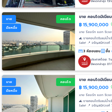
อัพเดทล่าสุด 13/
ขาย คอนโดมิเนียม
ขาย
คอนโด
฿
15,900,000
มือหนึ่ง
มาย รีสอร์ท แอท ริเวอร
🌊 ขายคอนโดริมแม่น้ำเจ
Sale! 📍 จรัญสนิทวงศ์
พระอาทิตย์ขึ้น & โค้งเจ้าพระยาแบบเต็มตา! ✨ โปรพิเศษจ
3 ห้องนอน
ชั้น
unit? จุดขายที่คุณไม่ค
น้ำเต็มๆ จากทุกห้อง ✔ ร
ประกาศโดย:
To
ในสไตล์ตัวเอง ✔ ห้องน้ำ
อัพเดทล่าสุด 07
✔ ที่จอดรถ 200% (2-3 ค
Freehold – ชาวต่างชาต
Living
ขาย คอนโดมิเนียม
ขาย
คอนโด
฿
15,900,000
มือหนึ่ง
มาย รีสอร์ท แอท ริเวอร
🌊 ขายคอนโดริมแม่น้ำเจ
Sale! 📍 จรัญสนิทวงศ์
พระอาทิตย์ขึ้น & โค้งเจ้าพระยาแบบเต็มตา! ✨ โปรพิเศษจ