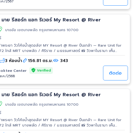
ส.ค./2567
 มาย รีสอร์ท แอท ริเวอร์ My Resort @ River
บางอ้อ เขตบางพลัด กรุงเทพมหานคร 10700
์
้าพระยา วิวโค้งน้ำสุดอลัง! MY Resort @ River ปิ่นเกล้า — Rare Unit for
 72 ใกล้ MRT บางพลัด / ศิริราช / ม.ธรรมศาสตร์ 📸 วิวพาโนรามา เห็น
ุกๆ! ฟรีค่าโอน, ฟรีค่าส่วนกลาง 🎯 Why this
3 ห้องน้ำ
156.81 ตร.ม.
343
วรพลาด! ✔ มีเพียง 4 ห้องต่อชั้น — เป็นส่วนตัวสุดๆ ✔ ตึกทรงพัด รับวิวแม่
ะเบียงกว้าง วิวเมือง+แม่น้ำแบบไม่มีอะไรกั้น ✔ ห้องเปล่า พร้อมให้คุณตกแต่ง
Verified
oktee Center
มีอ่างอาบน้ำมุมสวย พร้อมห้องน้ำในตัวทุกห้อง ✔ พื้นที่ใช้สอยคุ้มค่าราคามาก
ติดต่อ
/ส.ค./2568
ันต่อยูนิต) ✔ ท่าเรือส่วนตัวหน้าโครงการ 🌍 ต่างชาติก็ซื้อได้! คอนโด
ิสามารถถือกรรมสิทธิ์ได้ Perfect for Investment / Vacation / Riverside
 มาย รีสอร์ท แอท ริเวอร์ My Resort @ River
บางอ้อ เขตบางพลัด กรุงเทพมหานคร 10700
์
้าพระยา วิวโค้งน้ำสุดอลัง! MY Resort @ River ปิ่นเกล้า — Rare Unit for
 72 ใกล้ MRT บางพลัด / ศิริราช / ม.ธรรมศาสตร์ 📸 วิวพาโนรามา เห็น
ุกๆ! ฟรีค่าโอน, ฟรีค่าส่วนกลาง 🎯 Why this