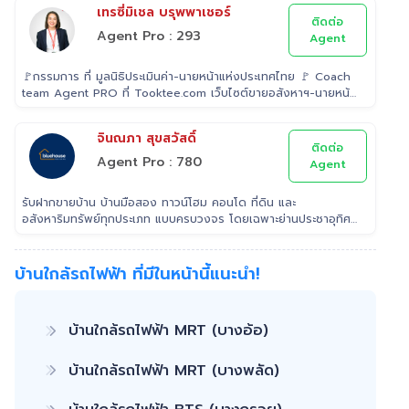
เทรซี่มิเชล บรุพพาเชอร์
ติดต่อ
Agent Pro : 293
Agent
🚩กรรมการ ที่ มูลนิธิประเมินค่า-นายหน้าแห่งประเทศไทย 🚩 Coach
team Agent PRO ที่ Tooktee.com เว็บไซต์ขายอสังหาฯ-นายหน้า
อิสระอันดับ 1 ในไทย 🚩 เป็น Examiner ที่ สถาบันคุณวุฒิวิชาชีพ
(องค์การมหาชน) ระดับ 5 🚩 เป็นวิทยากรบรรยาย "นายหน้า"
จินณภา สุขสวัสดิ์
อสังหาริมทรัพย์ ที่ โรงเรียนธุรกิจอสังหาริมทรัพย์ไทย 🚩 Property
ติดต่อ
Consultant ที่ Tooktee ขาย-ซื้อ บ้านมือสอง อสังหาริมทรัพย์
Agent Pro : 780
Agent
กรุงเทพและปริมณฑล 🚩 อนุกรรม ที่สมาคมนายหน้า
อสังหาริมทรัพย์ 🚩 อดีต Sale นายหน้าอสังหาริมทรัพย์ ที่ RE/MAX
รับฝากขายบ้าน บ้านมือสอง ทาวน์โฮม คอนโด ที่ดิน และ
และ ERA
อสังหาริมทรัพย์ทุกประเภท แบบครบวงจร โดยเฉพาะย่านประชาอุทิศ
สุขสวัสดิ์ พุทธบูชา ทีมขายมืออาชีพประสบการณ์ ที่สามารถช่วยคุณ
ขายบ้านได้อย่างรวดเร็ว เรา เอาใจใส่ ดูแล ลูกค้าในทุกขั้นตอน
ติดต่อ 022953905 Line: @Tooktee
บ้านใกล้รถไฟฟ้า ที่มีในหน้านี้แนะนำ!
บ้านใกล้รถไฟฟ้า MRT (บางอ้อ)
บ้านใกล้รถไฟฟ้า MRT (บางพลัด)