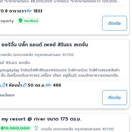
 *ราคาขายต่อไร่ 48,000,000 บาทต่อไร่ *ราคาขายต่อตร.วา 120,000
70.8 ตารางวา
1833
ว้างติดถนนซอยจรัญฯ75 ~19.5 เมตร (ทางเข้า) *ด้านในที่ดินกว้าง ~57 เมตร
พลง, สถานีตำรวจนครบาลบางพลัด The Ritz Residence (เดอะ ริทซ์ เรสซิเดน
Verified
roperty
่วนศรีรัช ด่านเก็บเงิน บางบำหรุ (ทางพิเศษประจิมรัถยา) รถไฟฟ้าสายสีแดง
ติดต่อ
ฟฟ้าสายสีน้ำเงิน สถานี สิรินธร, สถานีบางพลัด บ้านกลางเมืองปิ่นเกล้า-
ัดภาณุรังษี ตั้งฮั่วเส็งธนบุรี, สะพานกรุงธน(ซังฮี้) เหมาะทำคอนโด
.com/112211-.html
อริจิ้น ปลั๊ก แอนด์ เพลย์ สิรินธร สเตชั่น
 ติดต่อ K.หนึ่ง Mobile: 092-789-3539 Line ID: 0907894941 E-mail:
mail.com
www.ThaiTopProperty.com #ที่ดินจรัญสนิทวงศ์ #ที่ดิน
างพลัด เขตบางพลัด กรุงเทพมหานคร 10700
 #ที่ดินใกล้สถานีรถไฟฟ้าบางบำหรุ #ที่ดินใกล้ด่านเก็บเงินบางบำหรุ #ที่ดิน
ลย์ สิรินธร สเตชั่น
lug&play ใกล้รถไฟฟ้าสิรินธร400เมตร ใกล้ทางด่วน ใกล้ห้างสรรพสินค้า
ั้น มีเครื่องปรับอากาศ2 เครื่อง เตียง อยู่ชั้น25 ระบบรักษาความปลอดภัย
มาตรฐานสูง ห้องเสร็จแล้ว พร้อมเข้าอยู่ ติดต่อ 0916984203 เนย (เจ้าของ) สนใจขอเข้าชมได้
1 ห้องน้ำ
50 ตร.ม.
486
สาณะวัฒนา
ติดต่อ
9
ม my resort @ river ขนาด 175 ตร.ม.
฿19,900,000
บางอ้อ เขตบางพลัด กรุงเทพมหานคร 10700