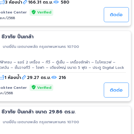
3 ห้องน้ำ
166.31 ตร.ม.
580
วรพลาด! ✔ มีเพียง 4 ห้องต่อชั้น — เป็นส่วนตัวสุดๆ ✔ ตึกทรงพัด รับวิวแม่
ะเบียงกว้าง วิวเมือง+แม่น้ำแบบไม่มีอะไรกั้น ✔ ห้องเปล่า พร้อมให้คุณตกแต่ง
Verified
oktee Center
มีอ่างอาบน้ำมุมสวย พร้อมห้องน้ำในตัวทุกห้อง ✔ พื้นที่ใช้สอยคุ้มค่าราคามาก
ติดต่อ
/ส.ค./2568
ันต่อยูนิต) ✔ ท่าเรือส่วนตัวหน้าโครงการ 🌍 ต่างชาติก็ซื้อได้! คอนโด
ิสามารถถือกรรมสิทธิ์ได้ Perfect for Investment / Vacation / Riverside
ีวาทัย ปิ่นเกล้า
บางยี่ขัน เขตบางพลัด กรุงเทพมหานคร 10700
ฟฟ้าครบ – แอร์ 2 เครื่อง – ทีวี – ตู้เย็น – เครื่องซักผ้า – ไมโครเวฟ –
ูดควัน – ชั้นวางทีวี – โซฟา – เตียงใหญ่ ขนาด 5 ฟุต – ประตู Digital Lock
1 ห้องน้ำ
29.27 ตร.ม.
216
Verified
oktee Center
ติดต่อ
ธ.ค./2568
ชีวาทัย ปิ่นเกล้า ขนาด 29.86 ตร.ม.
บางยี่ขัน เขตบางพลัด กรุงเทพมหานคร 10700