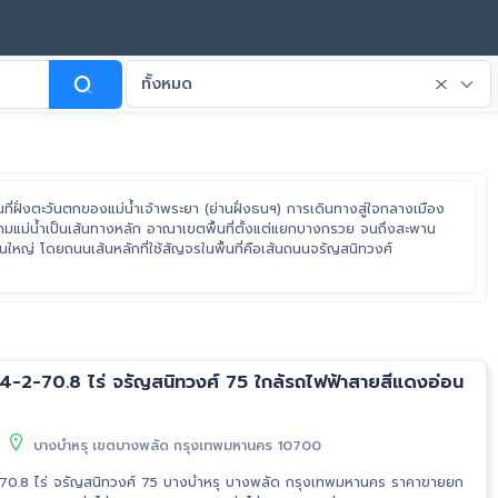
ทั้งหมด
ื้นที่ฝั่งตะวันตกของแม่น้ำเจ้าพระยา (ย่านฝั่งธนฯ) การเดินทางสู่ใจกลางเมือง
ามแม่น้ำเป็นเส้นทางหลัก อาณาเขตพื้นที่ตั้งแต่แยกบางกรวย จนถึงสะพาน
ใหญ่ โดยถนนเส้นหลักที่ใช้สัญจรในพื้นที่คือเส้นถนนจรัญสนิทวงศ์
ุ 4-2-70.8 ไร่ จรัญสนิทวงศ์ 75 ใกล้รถไฟฟ้าสายสีแดงอ่อน
บางบำหรุ เขตบางพลัด กรุงเทพมหานคร 10700
0.8 ไร่ จรัญสนิทวงศ์ 75 บางบำหรุ บางพลัด กรุงเทพมหานคร ราคาขายยก