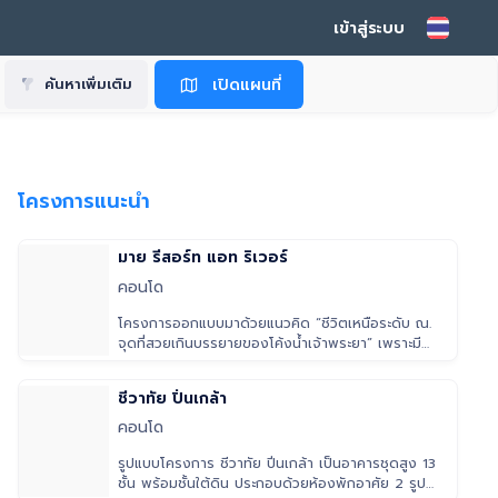
เข้าสู่ระบบ
เปิดแผนที่
ค้นหาเพิ่มเติม
โครงการแนะนำ
มาย รีสอร์ท แอท ริเวอร์
คอนโด
โครงการออกแบบมาด้วยแนวคิด “ชีวิตเหนือระดับ ณ.
จุดที่สวยเกินบรรยายของโค้งน้ำเจ้าพระยา” เพราะมี
ความพิเศษคือเป็นคอนโดติดริม
ชีวาทัย ปิ่นเกล้า
คอนโด
รูปแบบโครงการ ชีวาทัย ปิ่นเกล้า เป็นอาคารชุดสูง 13
ชั้น พร้อมชั้นใต้ดิน ประกอบด้วยห้องพักอาศัย 2 รูป