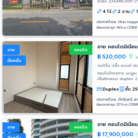
แปลง 224,496,000 บาท
บาทต่อตร.วา ขนาดที่ดินรวม 4-2-70.8 ไร่ (1870.8 ตร.วา) *โซนสีส้ม ย.๗-๖ *ที่ดินติดซอย
4 ไร่
2 งาน
จรัญสนิทวงศ์75 *หน้าก
สถานที่ใกล้เคียง วัดเ
ประกาศโดย:
thai topp
ซ์) ใกล้ทางขึ้น-ลงทางด
อัพเดทล่าสุด 14/ก.ค./2569
อ่อน สถานีบางบำหรุ รถไ
จรัญฯ โลตัส จรัญสนิทวงศ์, ว
หมู่บ้านจัดสรร พิกัดที่ตั้งที่ดิน: https://maps.app.goo.gl/SMZdzZTJQokxSLjLA
13.79332111,100.48873859 รายละเอียดเพิ่มเติมคลิ๊ก: https://thaitopproperty
ขาย คอนโดมิเนียม อ
ขาย
คอนโด
สนใจสอบถามรายละเอียด
฿
520,000
thaitopproperty@hot
บ
มือหนึ่ง
บางบำหรุ #ที่ดินบางพลัด
ออริจิ้น ปลั๊ก แอนด์ เพ
ใกล้ทางด่วน
คอนโดโครงการ origin p
เป็นห้องแบบ duplex 2 ช
Duplex
ชั้น 25
ประกาศโดย:
ภัทรินทร์ 
อัพเดทล่าสุด 07/ก.ค./256
ขาย คอนโดมิเนีย
ขาย
คอนโด
฿
17,900,000
มือหนึ่ง