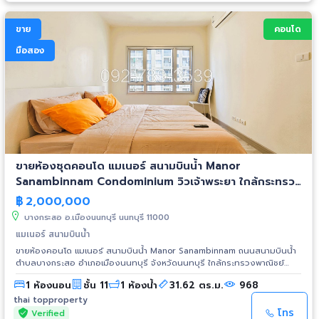
https://maps.app.goo.gl/5SwmNhDeNJ5CtTN37 รับชมคลิป Tiktok:
https://vt.tiktok.com/ZSuDYbESq/ รายละเอียดเพิ่มเติม Click:
ขาย
คอนโด
https://thaitopproperty.com/191530-.html สนใจนัดชมห้องกรุณานัดล่วง
หน้า ติดต่อ K.หนึ่ง (K.Nueng) Mobile: 092-789-3539 Line ID:
มือสอง
0907894941 www.ThaiTopProperty.com #ขายคอนโด #คอนโดมือสอง
#คอนโดประชาชื่น #ประชาชื่น #คอนโดนนทบุรี #นนทบุรี #คอนโดใกล้
มหาวิทยาลัย #DPU #มหาวิทยาลัยธุรกิจบัณฑิต #TheKeyPrachachuen
#เดอะคีย์ประชาชื่น #NonthaburiCondo
ขายห้องชุดคอนโด แมเนอร์ สนามบินน้ำ Manor
Sanambinnam Condominium วิวเจ้าพระยา ใกล้กระทรวง
พาณิชย์
฿
2,000,000
บางกระสอ อ.เมืองนนทบุรี นนทบุรี 11000
แมเนอร์ สนามบินน้ำ
ขายห้องคอนโด แมเนอร์ สนามบินน้ำ Manor Sanambinnam ถนนสนามบินน้ำ
ตำบลบางกระสอ อำเภอเมืองนนทบุรี จังหวัดนนทบุรี ใกล้กระทรวงพาณิชย์
ราคาขาย 2,000,000 บาท ขนาดห้อง 31.62 ตร.ม. อาคาร C ชั้น 11 เพดานสูง
1 ห้องนอน
ชั้น 11
1 ห้องน้ำ
31.62 ตร.ม.
968
2.6 เมตร 1 ห้องนอน 1 ห้องน้ำ 1 ห้องนั่งเล่น ระเบียงชมวิวแม่น้ำเจ้าพระยา วิว
สวนและสระว่ายน้ำ ห้องใหม่ ไม่เคยเข้าอยู่ เฟอร์นิเจอร์และเครื่องใช้ไฟฟ้าที่ให้:
thai topproperty
เครื่องปรับอากาศ/แอร์ 2 เครื่อง เตียง+ที่นอน, ตู้เสื้อผ้า, โต๊ะเครื่องแป้ง,
โทร
Verified