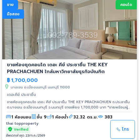
ขาย
คอนโด
มือสอง
ขายห้องชุดคอนโด เดอะ คีย์ ประชาชื่น THE KEY
PRACHACHUEN ใกล้มหาวิทยาลัยธุรกิจบัณฑิต
฿
1,700,000
บางเขน อ.เมืองนนทบุรี นนทบุรี 11000
เดอะคีย์ ประชาชื่น
ขายห้องชุดคอนโด เดอะ คีย์ ประชาชื่น THE KEY PRACHACHUEN ถ.ประชาชื่น
ต.บางเขน อ.เมืองนนทบุรี จ.นนทบุรี ขายเพียง 1,700,000 บาท *ขายพร้อมผู้
เช่า ค่าเช่า 10,000 บาทต่อเดือน สัญญาเช่าสิ้นสุดเดือนธันวาคม 2569 พัฒนา
1 ห้องนอน
ชั้น 9
1 ห้องน้ำ
32.32 ตร.ม.
383
โดย Land and Houses ขนาดห้อง 32.32 ตร.ม. อาคาร B ชั้น 9 1 ห้องนอน 1
ห้องน้ำ 1 ห้องนั่งเล่น วิวเมือง ระเบียงทิศเหนือ เฟอร์ครบพร้อมอยู่ เฟอร์นิเจอร์
thai topproperty
และเครื่องใช้ไฟฟ้าที่ให้: เตียง+ที่นอน, โต๊ะเครื่องแป้ง, โคมไฟ, ตู้เสื้อผ้า, โซฟา,
โทร
Verified
แอร์ 2 เครื่อง, ไมโครเวฟ, ตู้เย็น, กาต้มน้ำ smeg เคาน์เตอร์ครัว, เครื่องทำน้ำ
อัพเดทล่าสุด 23/ก.ค./2569
อุ่น แผนที่ THE KEY PRACHACHUEN: