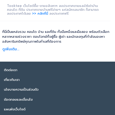
Tooktee เว็บไซต์ซื้อ-ขายอสังหาฯ ลงประกาศขายและให้เช่าบ้าน
คอนโด ที่ดิน ประกาศขายบ้านฟรีง่ายๆ แค่สมัครสมาชิก ก็สามารถ
ลงประกาศได้เลย
>> คลิกที่นี่
ลงประกาศฟรี
ที่นี่เป็นแหล่งรวม คอนโด บ้าน และที่ดิน ทั้งมือหนึ่งและมือสอง พร้อมตัวเลือก
หลากหลายช่วงราคา ตอบโจทย์ทั้งผู้ซื้อ ผู้เช่า และนักลงทุนที่กำลังมองหา
อสังหาริมทรัพย์คุณภาพในทำเลที่ต้องการ
ดูเพิ่มเติม...
ติดต่อเรา
เกี่ยวกับเรา
นโยบายความเป็นส่วนตัว
ข้อตกลงและเงื่อนไข
แผนผังเว็บไซต์