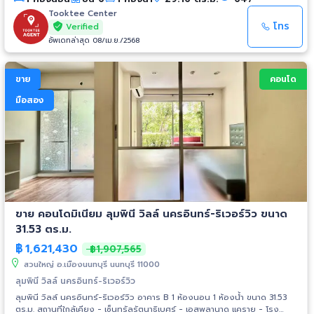
เคียง - MRT สถานีไทรม้า - ห้างสรรพสินค้าเซ็นทรัล ทาวน์
Tooktee Center
โทร
Verified
อัพเดทล่าสุด 08/เม.ย./2568
ขาย
คอนโด
มือสอง
ขาย คอนโดมิเนียม ลุมพินี วิลล์ นครอินทร์-ริเวอร์วิว ขนาด
31.53 ตร.ม.
฿
1,621,430
฿1,907,565
สวนใหญ่ อ.เมืองนนทบุรี นนทบุรี 11000
ลุมพินี วิลล์ นครอินทร์-ริเวอร์วิว
ลุมพินี วิลล์ นครอินทร์-ริเวอร์วิว อาคาร B 1 ห้องนอน 1 ห้องน้ำ ขนาด 31.53
ตร.ม. สถานที่ใกล้เคียง - เซ็นทรัลรัตนาธิเบศร์ - เอสพลานาด แคราย - โรง