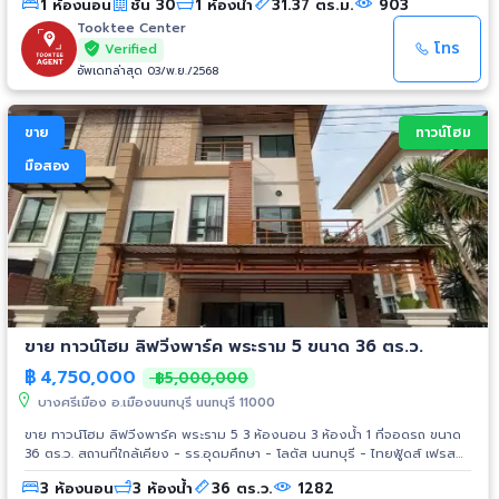
1 ห้องนอน
ชั้น 30
1 ห้องน้ำ
31.37 ตร.ม.
903
- ตลาดสินทอง - Central รัตนาธิเบศร์ - BigC รัตนาธิเบศร์ - อุทยานมกุฎ
สราญ - Esplanade งามวงศ์วาน - พันทิพย์
Tooktee Center
โทร
Verified
อัพเดทล่าสุด 03/พ.ย./2568
ขาย
ทาวน์โฮม
มือสอง
ขาย ทาวน์โฮม ลิฟวิ่งพาร์ค พระราม 5 ขนาด 36 ตร.ว.
฿
4,750,000
฿5,000,000
บางศรีเมือง อ.เมืองนนทบุรี นนทบุรี 11000
ขาย ทาวน์โฮม ลิฟวิ่งพาร์ค พระราม 5 3 ห้องนอน 3 ห้องน้ำ 1 ที่จอดรถ ขนาด
36 ตร.ว. สถานที่ใกล้เคียง - รร.อุดมศึกษา - โลตัส นนทบุรี - ไทยฟู้ดส์ เฟรส
มาร์เก็ต สาขาบางศรีเมือง - ร้านยา ฟาร์มาซี - เบทาโกร ช็อป สาขาบางศรีเมือง
3 ห้องนอน
3 ห้องน้ำ
36 ตร.ว.
1282