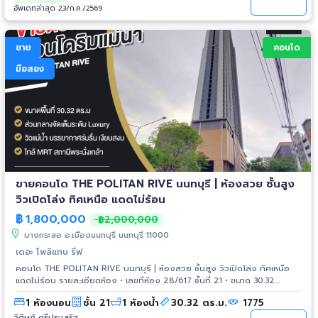
เคาน์เตอร์ครัว โต๊ะทานข้าว+เก้าอี้, เฟอร์ครบพร้อมอยู่ รับชมคลิปใน Tiktok:
อัพเดทล่าสุด 23/ก.ค./2569
https://vt.tiktok.com/ZSuLF627D/ รายละเอียดเพิ่มเติมคลิ๊ก:
https://thaitopproperty.com/238515-.html สนใจนัดชมห้อง Contact:
K.หนึ่ง (K.Nueng) Mobile: 092-789-3539 Line ID: 0907894941 E-mail:
ขาย
คอนโด
thaitopproperty@hotmail.com
www.ThaiTopProperty.com #ขายคอนโด
#คอนโดมือสอง #ManorSanambinnam #แมเนอร์สนามบินน้ำ #แมเนอร์
มือสอง
#สนามบินน้ำ #คอนโดวิวแม่น้ำเจ้าพระยา #คอนโดใกล้MRT #MRTสายสีม่วง
#MRTสะพานพระนั่งเกล้า #กระทรวงพาณิชย์ #คอนโดสนามบินน้ำ #คอนโดน
นทบุรี #นนทบุรี
ขายคอนโด THE POLITAN RIVE นนทบุรี | ห้องสวย ชั้นสูง
วิวเปิดโล่ง ทิศเหนือ แดดไม่ร้อน
฿
1,800,000
฿2,000,000
บางกระสอ อ.เมืองนนทบุรี นนทบุรี 11000
เดอะ โพลิแทน รีฟ
คอนโด THE POLITAN RIVE นนทบุรี | ห้องสวย ชั้นสูง วิวเปิดโล่ง ทิศเหนือ
แดดไม่ร้อน รายละเอียดห้อง • เลขที่ห้อง 28/617 ชั้นที่ 21 • ขนาด 30.32
ตารางเมตร • 1 ห้องนอน 1 ห้องน้ำ • ระเบียง หันทิศเหนือ (North Facing) • วิว
1 ห้องนอน
ชั้น 21
1 ห้องน้ำ
30.32 ตร.ม.
1775
เปิดโล่ง มองไปทาง The Politan Aqua • แดดไม่ร้อน ห้องเย็นสบาย ลมดี
ตลอดวัน • ห้องสภาพใหม่มาก ยังไม่เคยเข้าอยู่อาศัย จุดเด่นโครงการ • คอนโด
วิศิษฏ์ ศรีประเสริฐ