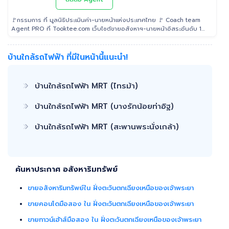
🚩กรรมการ ที่ มูลนิธิประเมินค่า-นายหน้าแห่งประเทศไทย 🚩 Coach team
Agent PRO ที่ Tooktee.com เว็บไซต์ขายอสังหาฯ-นายหน้าอิสระอันดับ 1
ในไทย 🚩 เป็น Examiner ที่ สถาบันคุณวุฒิวิชาชีพ (องค์การมหาชน) ระดับ
5 🚩 เป็นวิทยากรบรรยาย "นายหน้า" อสังหาริมทรัพย์ ที่ โรงเรียนธุรกิจ
อสังหาริมทรัพย์ไทย 🚩 Property Consultant ที่ Tooktee ขาย-ซื้อ บ้าน
บ้านใกล้รถไฟฟ้า ที่มีในหน้านี้แนะนำ!
มือสอง อสังหาริมทรัพย์ กรุงเทพและปริมณฑล 🚩 อนุกรรม ที่สมาคมนาย
หน้า อสังหาริมทรัพย์ 🚩 อดีต Sale นายหน้าอสังหาริมทรัพย์ ที่ RE/MAX
และ ERA
บ้านใกล้รถไฟฟ้า MRT (ไทรม้า)
บ้านใกล้รถไฟฟ้า MRT (บางรักน้อยท่าอิฐ)
บ้านใกล้รถไฟฟ้า MRT (สะพานพระนั่งเกล้า)
ค้นหาประกาศ อสังหาริมทรัพย์
ขายอสังหาริมทรัพย์ใน ฝั่งตะวันตกเฉียงเหนือของเจ้าพระยา
ขายคอนโดมือสอง ใน ฝั่งตะวันตกเฉียงเหนือของเจ้าพระยา
ขายทาวน์เฮ้าส์มือสอง ใน ฝั่งตะวันตกเฉียงเหนือของเจ้าพระยา