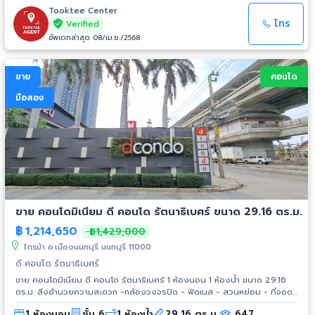
Tooktee Center
โทร
Verified
อัพเดทล่าสุด 08/เม.ย./2568
ขาย
คอนโด
มือสอง
ขาย คอนโดมิเนียม ดี คอนโด รัตนาธิเบศร์ ขนาด 29.16 ตร.ม.
฿
1,214,650
฿1,429,000
ไทรม้า อ.เมืองนนทบุรี นนทบุรี 11000
ดี คอนโด รัตนาธิเบศร์
ขาย คอนโดมิเนียม ดี คอนโด รัตนาธิเบศร์ 1 ห้องนอน 1 ห้องน้ำ ขนาด 29.16
ตร.ม. สิ่งอำนวยความสะดวก -กล้องวงจรปิด - ฟิตเนส - สวนหย่อม - ที่จอด
รถ - ระบบรักษาความปลอดภัย - สระว่ายน้ำ - ระบบอินเตอร์เน็ต สถานที่ใกล้
1 ห้องนอน
ชั้น 6
1 ห้องน้ำ
29.16 ตร.ม.
647