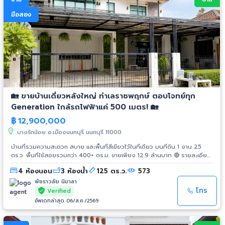
มือสอง
🏡 ขายบ้านเดี่ยวหลังใหญ่ ทำเลราชพฤกษ์ ตอบโจทย์ทุก
Generation ใกล้รถไฟฟ้าแค่ 500 เมตร! 🏡
฿
12,900,000
บางรักน้อย อ.เมืองนนทบุรี นนทบุรี 11000
บ้านที่รวมความสะดวก สบาย และพื้นที่สีเขียวไว้ในที่เดียว บนที่ดิน 1 งาน 25
ตร.ว. พื้นที่ใช้สอยรวมกว่า 400+ ตร.ม. ขายเพียง 12.9 ล้านบาท 🔴 รายละเอียด
ทรัพย์: ในรั้วเดียวกันมีถึง 3 อาคาร รวม 6 ห้องนอน 5 ห้องน้ำ เหมาะมากสำหรับ
4 ห้องนอน
3 ห้องน้ำ
125 ตร.ว.
573
ครอบครัวใหญ่: อาคารหลัก (สไตล์โมเดิร์น): 2 ชั้น, 4 ห้องนอน, 1 ห้องพระ, 3
ห้องน้ำ, 1 ครัว (แถมเฟอร์นิเจอร์บิลท์อิน, Walk-in Closet) อาคารด้านหลัง
พัชราวลัย นิมาลา
(สไตล์ Loft): 2 ชั้น, มีห้องใต้หลังคา, 1 ห้องนอน, 1 ห้องน้ำ, 1 ห้องออกกำลัง
โทร
Verified
กาย/สันทนาการ เรือนรับรองด้านหน้า: ชั้นเดียว, 1 ห้องนอน, 1 ห้องนั่งเล่น, 1
อัพเดทล่าสุด 06/ส.ค./2569
ห้องน้ำ + ครัวใหญ่ และโซนปาร์ตี้หน้าบ้าน 🌳 จุดเด่นพิเศษ: 🚇 ทำเลทอง: ใกล้
รถไฟฟ้าสายสีม่วง (สถานีบางรักน้อย-ท่าอิฐ) เพียง 500 เมตร! เดินทางเข้า
เมืองสะดวกด้วย ถ.ราชพฤกษ์ 🥭 Rare Item: แถมต้นทุเรียนนนท์ออร์แกนิค 3