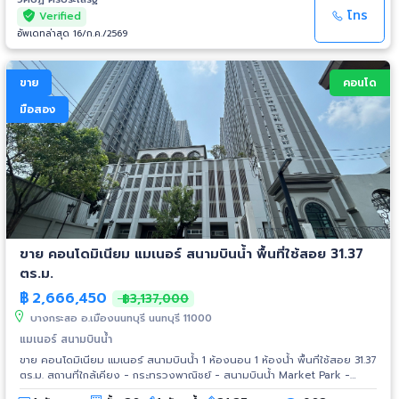
High Rise ริมแม่น้ำเจ้าพระยา สูง 57 ชั้น • ส่วนกลางระดับพรีเมียมครบครัน
โทร
Verified
เช่น สระว่ายน้ำ ฟิตเนส Sky Lounge และสวนพักผ่อนริมแม่น้ำ • เดินทางสะดวก
อัพเดทล่าสุด 16/ก.ค./2569
ใกล้ MRT สะพานพระนั่งเกล้า • ใกล้ห้างสรรพสินค้า โรงพยาบาล และสิ่งอำนวย
ความสะดวกครบ เหมาะสำหรับ ✔ อยู่อาศัยเอง ห้องทิศดี ไม่ร้อน ✔ นักลงทุน
ปล่อยเช่า ทำเลมีความต้องการสูง ราคาขายพิเศษ 1,800,000 บาท สนใจโทร.
ขาย
คอนโด
081-2702525 วิศิษฏ์ ไอดีไลน์ : @Ws.estate789 #ขายคอนโด สนามบินน้ำ
#ขายคอนโด ลดราคาพิเศษ #ขายคอนโดโพลิแทนรีฟ #ขายคอนโดต่ำกว่า
มือสอง
โครงการ #สุดยอดคอนโดริมแม่น้ำ #ส่วนกลางจัดเต็ม
ขาย คอนโดมิเนียม แมเนอร์ สนามบินน้ำ พื้นที่ใช้สอย 31.37
ตร.ม.
฿
2,666,450
฿3,137,000
บางกระสอ อ.เมืองนนทบุรี นนทบุรี 11000
แมเนอร์ สนามบินน้ำ
ขาย คอนโดมิเนียม แมเนอร์ สนามบินน้ำ 1 ห้องนอน 1 ห้องน้ำ พื้นที่ใช้สอย 31.37
ตร.ม. สถานที่ใกล้เคียง - กระทรวงพาณิชย์ - สนามบินน้ำ Market Park -
รพ.ศูนย์การแพทย์ รัตนาธิเบศร์ - รพ.พระนั่งเกล้านนทบุรี - Lotus พระนั่งเกล้า