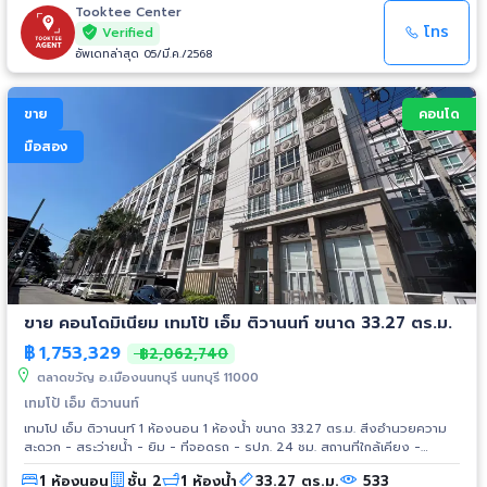
Tooktee Center
โทร
Verified
อัพเดทล่าสุด 05/มี.ค./2568
ขาย
คอนโด
มือสอง
ขาย คอนโดมิเนียม เทมโป้ เอ็ม ติวานนท์ ขนาด 33.27 ตร.ม.
฿
1,753,329
฿2,062,740
ตลาดขวัญ อ.เมืองนนทบุรี นนทบุรี 11000
เทมโป้ เอ็ม ติวานนท์
เทมโป เอ็ม ติวานนท์ 1 ห้องนอน 1 ห้องน้ำ ขนาด 33.27 ตร.ม. สิ่งอำนวยความ
สะดวก - สระว่ายน้ำ - ยิม - ที่จอดรถ - รปภ. 24 ชม. สถานที่ใกล้เคียง -
กระทรวงสาธารณสุข - รพ.ศรีธัญญา - วัดบางแพรกใต้ นนทบุรี - โรงเรียน
1 ห้องนอน
ชั้น 2
1 ห้องน้ำ
33.27 ตร.ม.
533
นครนนท์วิทยา4 - วัดบางแพรกเหนือ - วัดบางแพรกเหนือ