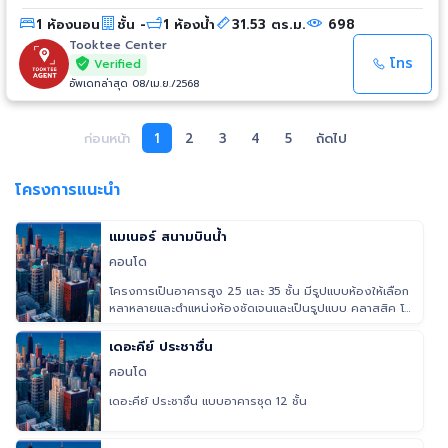
พยาบาลเลอลักษณ์ - ซีเจ วัดกำแพง - บิ๊กซี ติวานนท์ - ท่าน้ำนนท์
1 ห้องนอน
ชั้น -
1 ห้องน้ำ
31.53 ตร.ม.
698
Tooktee Center
โทร
Verified
อัพเดทล่าสุด 08/เม.ย./2568
ก่อนหน้า
1
2
3
4
5
ถัดไป
โครงการแนะนำ
แมเนอร์ สนามบินน้ำ
คอนโด
โครงการเป็นอาคารสูง 25 และ 35 ชั้น มีรูปแบบห้องให้เลือก
หลาหลายและตำแหน่งห้องชัดเจนและเป็นรูปแบบ คลาสสิค โค
โลเนียล พื้นที
เดอะคีย์ ประชาชื่น
คอนโด
เดอะคีย์ ประชาชื่น แบบอาคารชุด 12 ชั้น