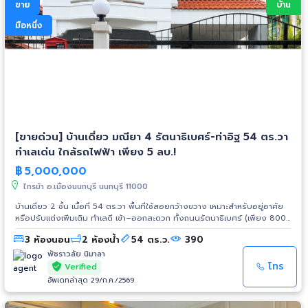
ขาย
บ้าน
ต้น ติดผลแล้ว รสชาติดีเยี่ยม ☀️ ประหยัด & ปลอดภัย: ติดตั้งโซลาร์เซลล์โซน
หน้าบ้าน, กล้องวงจรปิด 11 ตัว 🚗 ที่จอดรถ 3 คัน 🍃 บรรยากาศหลังบ้านเป็น
มือหนึ่ง
พื้นที่สีเขียว อากาศถ่ายเทดี บ้านหันหน้าทิศใต้ ร่มเย็น 👮‍♂️ อยู่ในหมู่บ้านปิด มีระบบ
รักษาความปลอดภัย 24 ชม. เพื่อนบ้านเป็นมิตร 📍 สถานที่ใกล้เคียง: 7-11 (350
ม.), Maria Garden Central Westgate, Ikea, Homepro Central Westville,
The Walk ราชพฤกษ์ รพ.เกษมราษฎร์รัตนาธิเบศร์, รพ.พระนั่งเกล้า (10 นาที)
👨‍👩‍👧‍👦 เหมาะกับใคร: ครอบครัวใหญ่ที่มีหลาย Generation, ผู้ที่ต้องการแยก
พื้นที่ทำงานและอยู่อาศัย, หรือผู้ที่ชอบแฮงเอาท์ ปาร์ตี้ มีพื้นที่รับรองแขกเป็น
สัดส่วน
[ขายด่วน] บ้านเดี่ยว มณียา 4 รัตนาธิเบศร์-ท่าอิฐ 54 ตร.วา
ทำเลเด่น ใกล้รถไฟฟ้า เพียง 5 ลบ.!
฿
5,000,000
ไทรม้า อ.เมืองนนทบุรี นนทบุรี 11000
บ้านเดี่ยว 2 ชั้น เนื้อที่ 54 ตร.วา พื้นที่ใช้สอยกว้างขวาง เหมาะสำหรับอยู่อาศัย
หรือปรับแต่งเพิ่มเติม ทำเลดี เข้า–ออกสะดวก ทั้งถนนรัตนาธิเบศร์ (เพียง 800
ม.) และถนนรัตนาธิเบศร์–ท่าอิฐ (1.2 กม.) 🌟 จุดเด่นทำเล ใกล้ MRT สายสีม่วง :
3 ห้องนอน
2 ห้องน้ำ
54 ตร.ว.
390
🚉 สถานีไทรม้า เพียง 1.1 กม. 🚉 สถานีท่าอิฐ เพียง 1.5 กม. รายล้อมด้วยสิ่ง
อำนวยความสะดวกครบครัน เช่น 🛍 ห้างสรรพสินค้า เซ็นทรัล เวสต์เกต 2.2 กม.
พัชราวลัย นิมาลา
🏫 สถานศึกษา และโรงพยาบาลในพื้นที่ 📍 ที่ตั้ง โครงการมณียา 4 ซอย 1 ถนน
โทร
Verified
รัตนาธิเบศร์–ท่าอิฐ นนทบุรี คลิกดูแผนที่ Google Maps
อัพเดทล่าสุด 29/ก.ค./2569
https://www.google.com/maps/place/13%C2%B052'39.7%22N+100%C
2%B027'52.7%22E