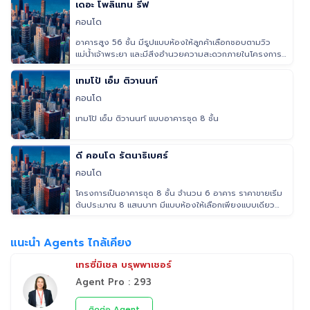
เดอะ โพลิแทน รีฟ
คอนโด
อาคารสูง 56 ชั้น มีรูปแบบห้องให้ลูกค้าเลือกชอบตามวิว
แม่น้ำเจ้าพระยา และมีสิ่งอำนวยความสะดวกภายในโครงการ
ครบครัน ออกแบบสิ่
เทมโป้ เอ็ม ติวานนท์
คอนโด
เทมโป้ เอ็ม ติวานนท์ แบบอาคารชุด 8 ชั้น
ดี คอนโด รัตนาธิเบศร์
คอนโด
โครงการเป็นอาคารชุด 8 ชั้น จำนวน 6 อาคาร ราคาขายเริ่ม
ต้นประมาณ 8 แสนบาท มีแบบห้องให้เลือกเพียงแบบเดียว
คือ แบบ 1 ห้องนอน
แนะนำ Agents ไกล้เคียง
เทรซี่มิเชล บรุพพาเชอร์
Agent Pro : 293
ติดต่อ Agent