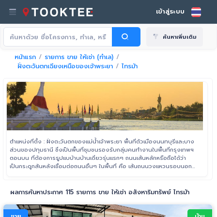
เข้าสู่ระบบ
ค้นหาเพิ่มเติม
หน้าแรก
รายการ ขาย ให้เช่า (ทำเล)
ฝั่งตะวันตกเฉียงเหนือของเจ้าพระยา
ไทรม้า
ตำแหน่งที่ตั้ง : ฝั่งตะวันตกของแม่น้ำเจ้าพระยา พื้นที่ตัวเมืองนนทบุรีและบาง
ส่วนของปทุมธานี ซึ่งเป็นพื้นที่ชุมชนรองรับกลุ่มคนทำงานในพื้นที่กรุงเทพฯ
ตอนบน ที่ต้องการรูปแบบ้านบ้านเดี่ยวรุ่นแรกๆ ถนนเส้นหลักหรือถือได้ว่า
เป็นกระดูกสันหลังเชื่อมต่อถนนอื่นๆ ในพื้นที่ คือ เส้นถนนวงแหวนรอบนอก
ฝั่งตะวันตก (กาญจนาภิเษก) หรือมอเตอร์เวย์ ตั้งแต่พื้นที่ปทุมธานีถึงสามโคก
ไปจนถึงเส้นเชื่อมทางด่วนพิเศษศรีรัช-วงแหวนรอบนอก
ผลการค้นหาประกาศ 115 รายการ ขาย ให้เช่า อสังหาริมทรัพย์ ไทรม้า
ขาย
บ้าน