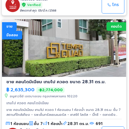
โทร
Verified
อัพเดทล่าสุด 05/มี.ค./2568
ขาย
คอนโด
มือสอง
ขาย คอนโดมิเนียม เทมโป ควอด ขนาด 28.31 ตร.ม.
฿
2,635,300
฿2,774,000
อนุสาวรีย์ เขตบางเขน กรุงเทพมหานคร 10220
เทมโป ควอด คอนโดมิเนียม
ขาย คอนโดมิเนียม เทมโป ควอด 1 ห้องนอน 1 ห้องน้ำ ขนาด 28.31 ตร.ม. ชั้น 7
สถานที่ใกล้เคียง - รพ.เซ็นทรัลเยนเนอรัล - เทสโก้ โลตัส - บิ๊กซี - ตลาดยิ่ง
เจริญ - รถไฟฟ้าสายสีเขียว
1 ห้องนอน
ชั้น 7
1 ห้องน้ำ
28.31 ตร.ม.
691