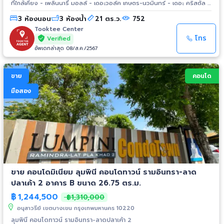
ที่ใกล้เคียง - เพลินนารี่ มอลล์ - เดอะวอล์ค เกษตร-นวมินทร์ - เดอะ คริสตัล -
รพ.กรุงเทพ - เทสโก้ โลตัส - เซ็นทรัลเฟสติวัล อีสต์วิลล์ การเดินทาง ถ.วัชรพล
3 ห้องนอน
3 ห้องน้ำ
21 ตร.ว.
752
- ทางขึ้น-ลง ทางด่วนสุขาภิบาล 5 - ทางขึ้น-ลง ทางด่วนรามอินทรา
Tooktee Center
โทร
Verified
อัพเดทล่าสุด 08/ส.ค./2567
ขาย
คอนโด
มือสอง
ขาย คอนโดมิเนียม ลุมพินี คอนโดทาวน์ รามอินทรา-ลาด
ปลาเค้า 2 อาคาร B ขนาด 26.75 ตร.ม.
฿
1,244,500
฿1,310,000
อนุสาวรีย์ เขตบางเขน กรุงเทพมหานคร 10220
ลุมพินี คอนโดทาวน์ รามอินทรา-ลาดปลาเค้า 2