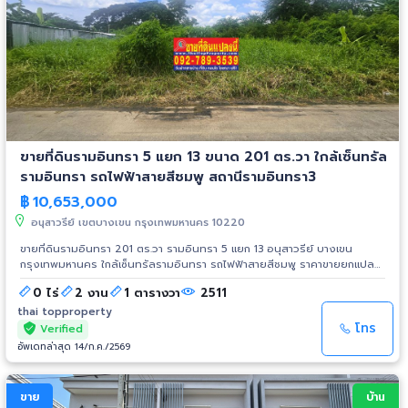
ขายที่ดินรามอินทรา 5 แยก 13 ขนาด 201 ตร.วา ใกล้เซ็นทรัล
รามอินทรา รถไฟฟ้าสายสีชมพู สถานีรามอินทรา3
฿
10,653,000
อนุสาวรีย์ เขตบางเขน กรุงเทพมหานคร 10220
ขายที่ดินรามอินทรา 201 ตร.วา รามอินทรา 5 แยก 13 อนุสาวรีย์ บางเขน
กรุงเทพมหานคร ใกล้เซ็นทรัลรามอินทรา รถไฟฟ้าสายสีชมพู ราคาขายยกแปลง
10,653,000 บาท *ตร.วาละ 53,000 บาท ขนาดที่ดิน 201 ตร.วา หน้ากว้างติด
0 ไร่
2 งาน
1 ตารางวา
2511
ถนน 20 m.x ลึก 40 m. *เหมาะสร้างบ้านพักอาศัย ออฟฟิศ สำนักงาน *โซนสี
เหลือง ย.๔-๑๐ สถานที่ใกล้เคียง เซ็นทรัลรามอินทรา, สนามมวยลุมพินี
thai topproperty
รถไฟฟ้าสายสีชมพู สถานีรามอินทรา3 BTS สายสีเขียว สถานีวัดพระศรีมหาธาตุ
โทร
Verified
สวนกีฬารามอินทรา โลตัส หลักสี่ วัดพระศรีมหาธาตุวรมหาวิหาร มหาวิทยาลัย
อัพเดทล่าสุด 14/ก.ค./2569
ราชภัฎพระนคร มหาวิทยาลัยศรีปทุม, มหาวิทยาลัยเกริก ศูนย์พัฒนากีฬา
กองทัพบก รามอินทรา สนามกอล์ฟกองทัพบก, กรมทหารราบที่ 11 Foodland
รามอินทรา รับชมคลิปใน Tiktok: https://vt.tiktok.com/ZSxQCLCQH/ พิกัดที่
ขาย
บ้าน
ตั้งที่ดิน: https://maps.app.goo.gl/yGr1q4i37PjeHwsN8 รายละเอียดเพิ่มเติม