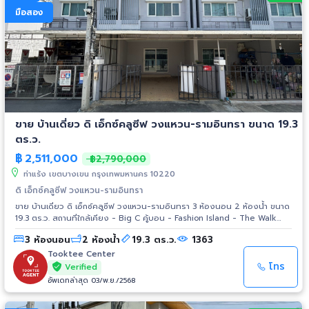
คลิ๊ก https://thaitopproperty.com/227947-.html สอบถามรายละเอียดเพิ่ม
มือสอง
เติม: ติดต่อ: K.หนึ่ง (K.Nueng) โทร: 092-789-3539 Line ID: 0907894941
www.ThaiTopProperty.com #ขายที่ดิน #ที่ดินสร้างบ้าน #ที่ดินรามอินทรา
#ที่ดินบางเขน #ที่ดินใกล้รถไฟฟ้า #รถไฟฟ้าสายสีชมพู #สถานีรามอินทรา3
#BTS #รถไฟฟ้าสายสีเขียว #รถไฟฟ้าบีทีเอส #สถานีวัดพระศรีมหาธาตุ #ที่ดิน
ใกล้วัดพระศรีมหาธาตุ #ที่ดินบางเขน #รามอินทรา #หลักสี่ #ที่ดินใกล้เซ็นทรัล
รามอินทรา
ขาย บ้านเดี่ยว ดิ เอ็กซ์คลูซีฟ วงแหวน-รามอินทรา ขนาด 19.3
ตร.ว.
฿
2,511,000
฿2,790,000
ท่าแร้ง เขตบางเขน กรุงเทพมหานคร 10220
ดิ เอ็กซ์คลูซีฟ วงแหวน-รามอินทรา
ขาย บ้านเดี่ยว ดิ เอ็กซ์คลูซีฟ วงแหวน-รามอินทรา 3 ห้องนอน 2 ห้องน้ำ ขนาด
19.3 ตร.ว. สถานที่ใกล้เคียง - Big C คู้บอน - Fashion Island - The Walk
เกษตรนวมินทร์ - Chocolate Ville - Central Plaza รามอินทรา - Tesco
3 ห้องนอน
2 ห้องน้ำ
19.3 ตร.ว.
1363
Lotus นวมินทร์ - ไทวัสดุ นวมินทร์ - Home Pro ลำลูกกา - ตลาดปัฐวิกรณ์ -
ตลาดน้ำพระยาสุเรนทร์ - รพ.สินแพทย์ - รพ.พญาไท นวมินทร์ -
Tooktee Center
รพ.นพรัตน์ราชธานี - รร.บดินทร์เดชา 2 - รร.นวมินทราชูทิศ เบญจมราชาลัย -
โทร
Verified
วัดคู้บอน - Safari World - สวนสยาม
อัพเดทล่าสุด 03/พ.ย./2568