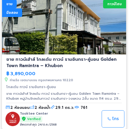
ขาย
ทาวน์โฮม
มือสอง
ขาย ทาวน์เฮ้าส์ โกลเด้น ทาวน์ รามอินทรา-คู้บอน Golden
Town Ramintra – Khubon
฿
3,890,000
ท่าแร้ง เขตบางเขน กรุงเทพมหานคร 10220
โกลเด้น ทาวน์ รามอินทรา-คู้บอน
ขาย ทาวน์เฮ้าส์ โกลเด้น ทาวน์ รามอินทรา-คู้บอน Golden Town Ramintra –
Khubon หมู่บ้านโกลเด้นทาวน์ รามอินทรา-วงแหวน 2ชั้น ขนาด 114 ตร.ม. 29.1
ตร.ว. สิ่งอำนวยความสะดวก & สถานที่ใกล้เคียง - คลับเฮ้าส์ - สวนสาธารณะ -
2 ห้องนอน
2 ห้องน้ำ
29.1 ตร.ว.
761
กล้องวงจรปิด - ฟิตเนส - รักษาความปลอดภัย 24 ชม. - สระว่ายน้ำ สถานที่
ใกล้เคียง - ใกล้แฟชั่นไอส์แลนด์ - สวนสยาม - โรงเรียนวัดคู้บอน -
Tooktee Center
โรงเรียนสาธิตพัฒนา - โรงเรียนบดินทร์เดชา2 - โรงเรียนสตรีวิทยา2 - โรง
โทร
Verified
พยาบาลสินแพทย์ - โรงพยาบาลพญาไทนวมินทร์ การเดินทางสะดวก เข้า-ออก
อัพเดทล่าสุด 24/ต.ค./2568
ได้ทั้ง ถนนรามอินทรา ถนนคู้บอน ถนนเลียบวงแหวนกาญจนา ใกล้ทางขึ้นลง