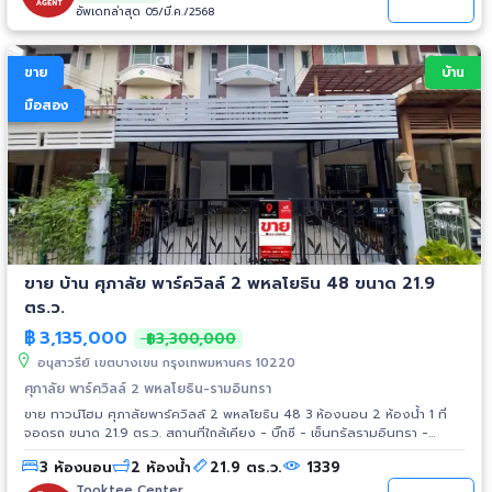
อัพเดทล่าสุด 05/มี.ค./2568
ขาย
บ้าน
มือสอง
ขาย บ้าน ศุภาลัย พาร์ควิลล์ 2 พหลโยธิน 48 ขนาด 21.9
ตร.ว.
฿
3,135,000
฿3,300,000
อนุสาวรีย์ เขตบางเขน กรุงเทพมหานคร 10220
ศุภาลัย พาร์ควิลล์ 2 พหลโยธิน-รามอินทรา
ขาย ทาวน์โฮม ศุภาลัยพาร์ควิลล์ 2 พหลโยธิน 48 3 ห้องนอน 2 ห้องน้ำ 1 ที่
จอดรถ ขนาด 21.9 ตร.ว. สถานที่ใกล้เคียง - บิ๊กซี - เซ็นทรัลรามอินทรา -
ม.นอร์ทกรุงเทพ - ม.ราชภัฏพระนคร - ร.พ ภูมิพล - เทสโก้ โลตัส - ม.เกริก -
3 ห้องนอน
2 ห้องน้ำ
21.9 ตร.ว.
1339
ม.เกษตรศาสตร์ - การบินพลเรือน
Tooktee Center