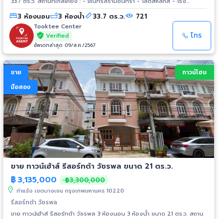
33.7 ตร.ว. สถานที่ใกล้เคียง : - เซ็นทรัลรามอินทรา - โลตัสหลักสี่ - โรง
พยาบาลซีจีเอช - เซ็นทรัลเยนเนอรัล - มหาวิทยาลัยศรีปทุม - สวนกีฬา
3 ห้องนอน
3 ห้องน้ำ
33.7 ตร.ว.
721
รามอินทรา - สนามกอล์ฟ ทบ
Tooktee Center
โทร
Verified
อัพเดทล่าสุด 09/ส.ค./2567
ขาย
ทาวน์โฮม
มือสอง
ขาย ทาวน์เฮ้าส์ รีสอร์ทต้า วัชรพล ขนาด 21 ตร.ว.
฿
3,135,000
฿3,300,000
ท่าแร้ง เขตบางเขน กรุงเทพมหานคร 10220
รีสอร์ทต้า วัชรพล
ขาย ทาวน์เฮ้าส์ รีสอร์ทต้า วัชรพล 3 ห้องนอน 3 ห้องน้ำ ขนาด 21 ตร.ว. สถาน