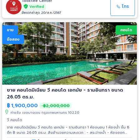
Tooktee Center
โทร
Verified
อัพเดทล่าสุด 20/ส.ค./2567
ขาย
คอนโด
มือสอง
ขาย คอนโดมิเนียม วี คอนโด เอกมัย - รามอินทรา ขนาด
26.05 ตร.ม.
฿
1,900,000
฿2,000,000
ท่าแร้ง เขตบางเขน กรุงเทพมหานคร 10220
วี คอนโด
ขาย คอนโดมิเนียม วี คอนโด เอกมัย - รามอินทรา 1 ห้องนอน 1 ห้องน้ำ ชั้น 8
ตึก B ขนาด 26.05 ตร.ม. สิ่งอำนวยความสะดวก : - สระว่ายน้ำ - ห้องออก
กำลังกายพร้อมอุปกรณ์ - ระบบรักษาความปลอดภัย 24 ชม. - ระบบคีย์การ์ด