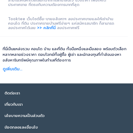
สามารถค้นหาโดยเลือกจากทำเลที่น่าสนใจ ช่วงราคา เพื่อให้ได้
ประกาศขาย ที่ตรงกับความต้องการมากที่สุด
Tooktee เว็บไซต์ซื้อ-ขายอสังหาฯ ลงประกาศขายและให้เช่าบ้าน
คอนโด ที่ดิน ประกาศขายบ้านฟรีง่ายๆ แค่สมัครสมาชิก ก็สามารถ
ลงประกาศได้เลย
>> คลิกที่นี่
ลงประกาศฟรี
ที่นี่เป็นแหล่งรวม คอนโด บ้าน และที่ดิน ทั้งมือหนึ่งและมือสอง พร้อมตัวเลือก
หลากหลายช่วงราคา ตอบโจทย์ทั้งผู้ซื้อ ผู้เช่า และนักลงทุนที่กำลังมองหา
อสังหาริมทรัพย์คุณภาพในทำเลที่ต้องการ
ดูเพิ่มเติม...
ติดต่อเรา
เกี่ยวกับเรา
นโยบายความเป็นส่วนตัว
ข้อตกลงและเงื่อนไข