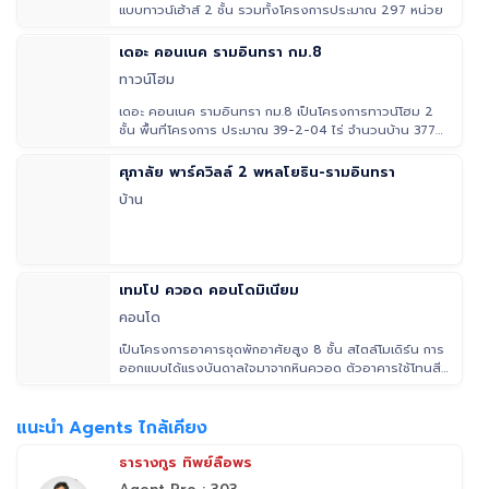
แบบทาวน์เฮ้าส์ 2 ชั้น รวมทั้งโครงการประมาณ 297 หน่วย
เดอะ คอนเนค รามอินทรา กม.8
ทาวน์โฮม
เดอะ คอนเนค รามอินทรา กม.8 เป็นโครงการทาวน์โฮม 2
ชั้น พื้นที่โครงการ ประมาณ 39-2-04 ไร่ จำนวนบ้าน 377
ยูนิต มีแบบบ้านให้
ศุภาลัย พาร์ควิลล์ 2 พหลโยธิน-รามอินทรา
บ้าน
เทมโป ควอด คอนโดมิเนียม
คอนโด
เป็นโครงการอาคารชุดพักอาศัยสูง 8 ชั้น สไตล์โมเดิร์น การ
ออกแบบได้แรงบันดาลใจมาจากหินควอด ตัวอาคารใช้โทนสี
น้ำตาลเป็นหลัก โ
แนะนำ Agents ไกล้เคียง
ธารางกูร ทิพย์ลือพร