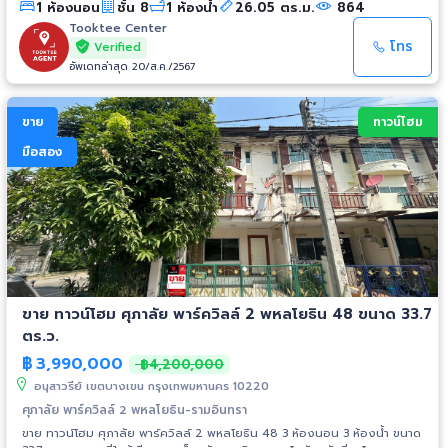
1 ห้องนอน
ชั้น 8
1 ห้องน้ำ
26.05 ตร.ม.
864
เข้า-ออกอาคาร - กล้อง CCTV - พื้นที่อเนกประสงค์ - อินเทอร์เน็ตไร้สาย
สำหรับพื้นที่ส่วนกลาง - สวนบริเวณสระว่ายน้ำ และรอบโครงการ สถานที่ใกล้
Tooktee Center
เคียง : - ซีดีซี - เทสโก้ โลตัส เอ็กซ์ตร้า รามอินทรา - เซ็นทรัล อีสต์วิลล์ -
โทร
Verified
ม.เกริก - ม.ศรีปทุม - รพ.เปาโล นวมินทร์ - รพ.สินแพทย์
อัพเดทล่าสุด 20/ส.ค./2567
ขาย
ทาวน์โฮม
มือสอง
ขาย ทาวน์โฮม ศุภาลัย พาร์ควิลล์ 2 พหลโยธิน 48 ขนาด 33.7
ตร.ว.
฿
3,990,000
฿4,200,000
อนุสาวรีย์ เขตบางเขน กรุงเทพมหานคร 10220
ศุภาลัย พาร์ควิลล์ 2 พหลโยธิน-รามอินทรา
ขาย ทาวน์โฮม ศุภาลัย พาร์ควิลล์ 2 พหลโยธิน 48 3 ห้องนอน 3 ห้องน้ำ ขนาด