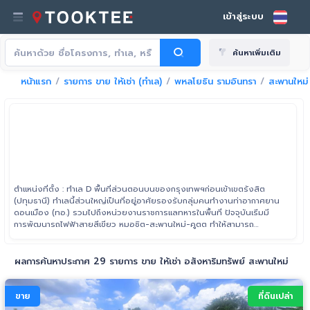
เข้าสู่ระบบ
ค้นหาเพิ่มเติม
หน้าแรก
รายการ ขาย ให้เช่า (ทำเล)
พหลโยธิน รามอินทรา
สะพานใหม่
ตำแหน่งที่ตั้ง : ทำเล D พื้นที่ส่วนตอนบนของกรุงเทพฯก่อนเข้าเขตรังสิต
(ปทุมธานี) ทำเลนี้ส่วนใหญ่เป็นที่อยู่อาศัยรองรับกลุ่มคนทำงานท่าอากาศยาน
ดอนเมือง (ทอ.) รวมไปถึงหน่วยงานราชการแลทหารในพื้นที่ ปัจจุบันเริ่มมี
การพัฒนารถไฟฟ้าสายสีเขียว หมอชิต-สะพานใหม่-คูตต ทำให้สามารถ
รองรับกลุ่มคนทำงานในเมืองที่เดินทางด้วยรถไฟฟ้าได้อย่างดี ขอบเขตด้าน
บนเป็นเส้นถนนสายไหมที่เชื่อมต่อมาจากเส้นถนนพหลโยธินยาวไปถึงบางส่วน
ของเส้นถนนหทัยราษฎร์ ด้านตะวันออกจรดถนนกาญจนาภิเษก (วงแหวน
ผลการค้นหาประกาศ 29 รายการ ขาย ให้เช่า อสังหาริมทรัพย์ สะพานใหม่
รอบนอกฝั่งตะวันออก) ทิศใต้จรดถนนประเสริฐมนูญกิจและฝั่งตะวันตกจรด
ถนนวิภาวดีรังสิต
ขาย
ที่ดินเปล่า