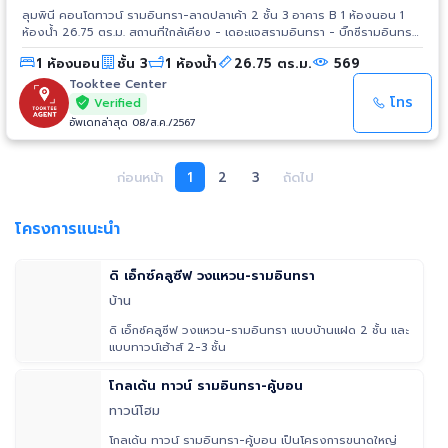
ลุมพินี คอนโดทาวน์ รามอินทรา-ลาดปลาเค้า 2 ชั้น 3 อาคาร B 1 ห้องนอน 1
ห้องน้ำ 26.75 ตร.ม. สถานที่ใกล้เคียง - เดอะแจสรามอินทรา - บิ๊กซีรามอินทรา
- เซ็นทรัลรามอินทรา
1 ห้องนอน
ชั้น 3
1 ห้องน้ำ
26.75 ตร.ม.
569
Tooktee Center
โทร
Verified
อัพเดทล่าสุด 08/ส.ค./2567
ก่อนหน้า
1
2
3
ถัดไป
โครงการแนะนำ
ดิ เอ็กซ์คลูซีฟ วงแหวน-รามอินทรา
บ้าน
ดิ เอ็กซ์คลูซีฟ วงแหวน-รามอินทรา แบบบ้านแฝด 2 ชั้น และ
แบบทาวน์เฮ้าส์ 2-3 ชั้น
โกลเด้น ทาวน์ รามอินทรา-คู้บอน
ทาวน์โฮม
โกลเด้น ทาวน์ รามอินทรา-คู้บอน เป็นโครงการขนาดใหญ่