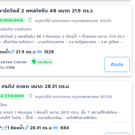
 พาร์ควิลล์ 2 พหลโยธิน 48 ขนาด 21.9 ตร.ว.
3,300,000
อนุสาวรีย์ เขตบางเขน กรุงเทพมหานคร 10220
พหลโยธิน-รามอินทรา
าร์ควิลล์ 2 พหลโยธิน 48 3 ห้องนอน 2 ห้องน้ำ 1 ที่จอดรถ ขนาด 21.9 ตร.ว.
ซี - เซ็นทรัลรามอินทรา - ม.นอร์ทกรุงเทพ - ม.ราชภัฏพระนคร - ร.พ ภูมิพล -
ทสโก้ โลตัส - ม.เกริก - ม.เกษตรศาสตร์ - การบินพลเรือน
องน้ำ
21.9 ตร.ว.
1329
Verified
oktee Center
ติดต่อ
มี.ค./2568
ขาย คอนโดมิเนียม เทมโป ควอด ขนาด 28.31 ตร.ม.
2,774,000
อนุสาวรีย์ เขตบางเขน กรุงเทพมหานคร 10220
นียม
 1 ห้องนอน 1 ห้องน้ำ ขนาด 28.31 ตร.ม. ชั้น 7 สถานที่ใกล้เคียง -
รพ.เซ็นทรัลเยนเนอรัล - เทสโก้ โลตัส - บิ๊กซี - ตลาดยิ่งเจริญ - รถไฟฟ้าสายสีเขียว
7
1 ห้องน้ำ
28.31 ตร.ม.
684