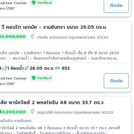
Verified
oktee Center
ติดต่อ
/ส.ค./2567
ขาย คอนโดมิเนียม วี คอนโด เอกมัย - รามอินทรา ขนาด 26.05 ตร.ม.
2,000,000
ท่าแร้ง เขตบางเขน กรุงเทพมหานคร 10220
 เอกมัย - รามอินทรา 1 ห้องนอน 1 ห้องน้ำ ชั้น 8 ตึก B ขนาด 26.05
ีย์การ์ดเข้า-ออกอาคาร - กล้อง CCTV - พื้นที่อเนกประสงค์ - อินเทอร์เน็ต
8
1 ห้องน้ำ
26.05 ตร.ม.
853
บริเวณสระว่ายน้ำ และรอบโครงการ สถานที่ใกล้เคียง : - ซีดีซี - เทส
อินทรา - เซ็นทรัล อีสต์วิลล์ - ม.เกริก - ม.ศรีปทุม - รพ.เปาโล นวมินทร์ -
Verified
oktee Center
ติดต่อ
/ส.ค./2567
าลัย พาร์ควิลล์ 2 พหลโยธิน 48 ขนาด 33.7 ตร.ว.
฿4,200,000
อนุสาวรีย์ เขตบางเขน กรุงเทพมหานคร 10220
พหลโยธิน-รามอินทรา
ร์ควิลล์ 2 พหลโยธิน 48 3 ห้องนอน 3 ห้องน้ำ ขนาด 33.7 ตร.ว. สถานที่
ามอินทรา - โลตัสหลักสี่ - โรงพยาบาลซีจีเอช - เซ็นทรัลเยนเนอรัล -