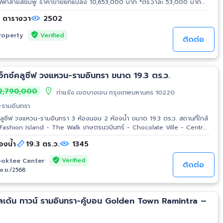
,653,000 บาท *ตร.วาละ 53,000 บาท
หน้ากว้างติดถนน 20 m.x ลึก 40 m. *เหมาะสร้างบ้านพักอาศัย ออฟฟิศ
1 ตารางวา
2502
นามมวยลุมพินี รถไฟฟ้าสาย
 BTS สายสีเขียว สถานีวัดพระศรีมหาธาตุ สวนกีฬารามอินทรา โลตัส หลักสี่
Verified
roperty
วิหาร มหาวิทยาลัยราชภัฎพระนคร มหาวิทยาลัยศรีปทุม, มหาวิทยาลัยเกริก
ติดต่อ
พบก รามอินทรา สนามกอล์ฟกองทัพบก, กรมทหารราบที่ 11 Foodland
37PjeHwsN8 รายละเอียดเพิ่มเติมคลิ๊ก
สอบถามรายละเอียดเพิ่มเติม: ติดต่อ: K.หนึ่ง
 เอ็กซ์คลูซีฟ วงแหวน-รามอินทรา ขนาด 19.3 ตร.ว.
9-3539 Line ID: 0907894941 www.ThaiTopProperty.com #ขายที่ดิน
,790,000
ินรามอินทรา #ที่ดินบางเขน #ที่ดินใกล้รถไฟฟ้า #รถไฟฟ้าสายสีชมพู #สถานี
ท่าแร้ง เขตบางเขน กรุงเทพมหานคร 10220
ฟ้าสายสีเขียว #รถไฟฟ้าบีทีเอส #สถานีวัดพระศรีมหาธาตุ #ที่ดินใกล้วัดพระ
น-รามอินทรา
ขน #รามอินทรา #หลักสี่ #ที่ดินใกล้เซ็นทรัลรามอินทรา
ลูซีฟ วงแหวน-รามอินทรา 3 ห้องนอน 2 ห้องน้ำ ขนาด 19.3 ตร.ว. สถานที่ใกล้
- Fashion Island - The Walk เกษตรนวมินทร์ - Chocolate Ville - Central
co Lotus นวมินทร์ - ไทวัสดุ นวมินทร์ - Home Pro ลำลูกกา - ตลาด
องน้ำ
19.3 ตร.ว.
1345
ะยาสุเรนทร์ - รพ.สินแพทย์ - รพ.พญาไท นวมินทร์ - รพ.นพรัตน์ราชธานี -
.นวมินทราชูทิศ เบญจมราชาลัย - วัดคู้บอน - Safari World - สวนสยาม
Verified
oktee Center
ติดต่อ
/พ.ย./2568
โกลเด้น ทาวน์ รามอินทรา-คู้บอน Golden Town Ramintra –