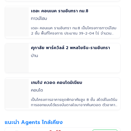
297 หน่วย
เดอะ คอนเนค รามอินทรา กม.8
ทาวน์โฮม
เดอะ คอนเนค รามอินทรา กม.8 เป็นโครงการทาวน์โฮม
2 ชั้น พื้นที่โครงการ ประมาณ 39-2-04 ไร่ จำนวน
บ้าน 377 ยูนิต มีแบบบ้านให้
ศุภาลัย พาร์ควิลล์ 2 พหลโยธิน-รามอินทรา
บ้าน
เทมโป ควอด คอนโดมิเนียม
คอนโด
เป็นโครงการอาคารชุดพักอาศัยสูง 8 ชั้น สไตล์โมเดิร์น
การออกแบบได้แรงบันดาลใจมาจากหินควอด ตัวอาคาร
ใช้โทนสีน้ำตาลเป็นหลัก โ
แนะนำ Agents ไกล้เคียง