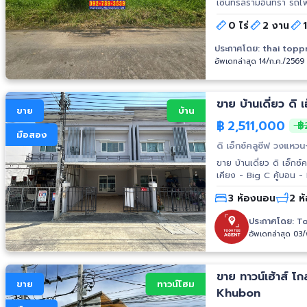
เซ็นทรัลรามอินทรา รถไฟฟ้าสายสีชมพู ราคาขายยกแปลง 10
ขนาดที่ดิน 201 ตร.วา 
0 ไร่
2 งาน
สำนักงาน *โซนสีเหลือง ย.๔-๑๐ สถานที่ใกล้เคียง เซ็นทรัลรามอินทรา, ส
สีชมพู สถานีรามอินทรา3
ประกาศโดย:
thai topp
วัดพระศรีมหาธาตุวรมหา
อัพเดทล่าสุด 14/ก.ค./2569
ศูนย์พัฒนากีฬา กองทั
รามอินทรา รับชมคลิปใน Tiktok: https://vt.tiktok.com/ZSxQCLCQH/ พิกัดที่ตั้งที่ดิน:
https://maps.app.goo.gl/yGr1q4i
https://thaitopproperty.com/227947-.html 
ขาย บ้านเดี่ยว ดิ
ขาย
บ้าน
(K.Nueng) โทร: 092-78
฿
2,511,000
฿2
#ที่ดินสร้างบ้าน #ที่ด
มือสอง
รามอินทรา3 #BTS #รถไฟ
ดิ เอ็กซ์คลูซีฟ วงแหว
ศรีมหาธาตุ #ที่ดินบางเ
ขาย บ้านเดี่ยว ดิ เอ็กซ์ค
เคียง - Big C คู้บอน 
Plaza รามอินทรา - Tes
3 ห้องนอน
2 ห้
ปัฐวิกรณ์ - ตลาดน้ำพร
รร.บดินทร์เดชา 2 - รร
ประกาศโดย:
To
อัพเดทล่าสุด 03
ขาย ทาวน์เฮ้าส์ 
ขาย
ทาวน์โฮม
Khubon