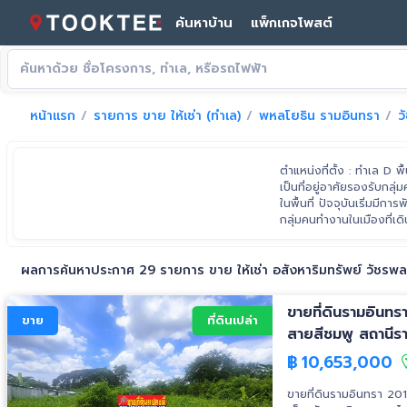
ค้นหาบ้าน
แพ็กเกจโพสต์
หน้าแรก
รายการ ขาย ให้เช่า (ทำเล)
พหลโยธิน รามอินทรา
ว
ตำแหน่งที่ตั้ง : ทำเล D 
เป็นที่อยู่อาศัยรองรับ
ในพื้นที่ ปัจจุบันเริ่มม
กลุ่มคนทำงานในเมืองที่เ
มาจากเส้นถนนพหลโยธิน
ภิเษก (วงแหวนรอบนอกฝั่
ผลการค้นหาประกาศ 29 รายการ ขาย ให้เช่า อสังหาริมทรัพย์ วัชรพล
วิภาวดีรังสิต
ขายที่ดินรามอินท
ขาย
ที่ดินเปล่า
สายสีชมพู สถานีร
฿
10,653,000
ขายที่ดินรามอินทรา 20