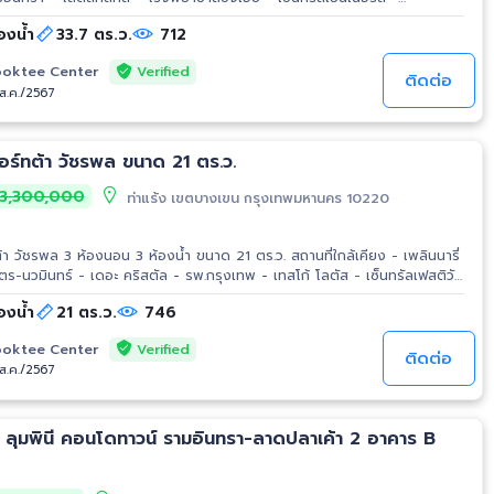
สวนกีฬารามอินทรา - สนามกอล์ฟ ทบ
องน้ำ
33.7 ตร.ว.
712
Verified
oktee Center
ติดต่อ
/ส.ค./2567
ขาย ทาวน์เฮ้าส์ รีสอร์ทต้า วัชรพล ขนาด 21 ตร.ว.
3,300,000
ท่าแร้ง เขตบางเขน กรุงเทพมหานคร 10220
 สถานที่ใกล้เคียง - เพลินนารี่
ร-นวมินทร์ - เดอะ คริสตัล - รพ.กรุงเทพ - เทสโก้ โลตัส - เซ็นทรัลเฟสติวัล
เดินทาง ถ.วัชรพล - ทางขึ้น-ลง ทางด่วนสุขาภิบาล 5 - ทางขึ้น-ลง ทางด่วนรามอินทรา
องน้ำ
21 ตร.ว.
746
Verified
oktee Center
ติดต่อ
/ส.ค./2567
 ลุมพินี คอนโดทาวน์ รามอินทรา-ลาดปลาเค้า 2 อาคาร B
.