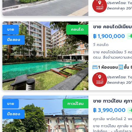
ประกาศโดย:
To
อัพเดทล่าสุด 20
ขาย
คอนโด
฿
1,900,000
฿
มือสอง
วี คอนโด
ขาย คอนโดมิเนียม วี คอนโด
ตร.ม. สิ่งอำนวยความสะดวก : - สระว่ายน้ำ - ห้องออกกำลังกายพร้อมอุปกรณ์ - ระบบรักษาความ
ปลอดภัย 24 ชม. - ระบบค
1 ห้องนอน
ชั้น 
ไร้สายสำหรับพื้นที่ส่วนกลาง - สวน
โก้ โลตัส เอ็กซ์ตร้า ราม
ประกาศโดย:
To
รพ.สินแพทย์
อัพเดทล่าสุด 20
ขาย ทาวน์โฮม ศุภ
ขาย
ทาวน์โฮม
฿
3,990,000
มือสอง
ศุภาลัย พาร์ควิลล์ 2 
ขาย ทาวน์โฮม ศุภาลัย พา
ใกล้เคียง : - เซ็นทรัลร