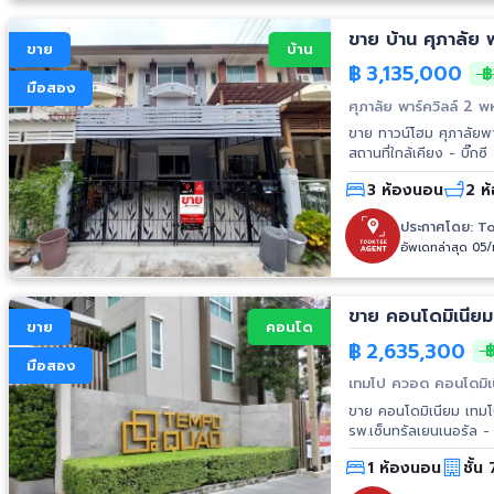
ขาย บ้าน ศุภาลัย
ขาย
บ้าน
฿
3,135,000
฿
มือสอง
ศุภาลัย พาร์ควิลล์ 2 
ขาย ทาวน์โฮม ศุภาลัยพ
สถานที่ใกล้เคียง - บิ๊ก
เ
3 ห้องนอน
2 ห้
ประกาศโดย:
To
อัพเดทล่าสุด 05/
ขาย
คอนโด
฿
2,635,300
฿
มือสอง
เทมโป ควอด คอนโดมิเ
ขาย คอนโดมิเนียม เทมโป ควอด
1 ห้องนอน
ชั้น 