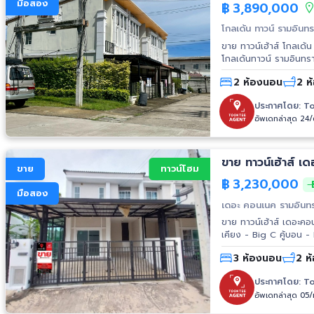
มือสอง
฿
3,890,000
โกลเด้น ทาวน์ รามอินทร
ขาย ทาวน์เฮ้าส์ โกลเด
โกลเด้นทาวน์ รามอินทรา-วงแหวน 2ชั้น ขน
ใกล้เคียง - คลับเฮ้าส
2 ห้องนอน
2 ห
สระว่ายน้ำ สถานที่ใกล้เคียง - ใกล้แฟชั่นไอส์แลนด์ - สวนสยาม - โรงเรียนวัดคู้บอน - โรงเรียนสาธิต
พัฒนา - โรงเรียนบดินทร์เดชา2 - โรงเรียนสตรีวิทยา2 - โรงพยาบาลสินแพทย์ - โรงพยาบาล
ประกาศโดย:
To
พญาไทนวมินทร์ การเดินทางสะดวก เข้า-ออกได้ทั้ง ถนนรามอินทรา ถนนคู้บอน ถนนเลียบวงแหวน
อัพเดทล่าสุด 24
กาญจนา ใกล้ทางขึ้นลง
ขาย ทาวน์เฮ้าส์ 
ขาย
ทาวน์โฮม
฿
3,230,000
฿
มือสอง
เดอะ คอนเนค รามอินท
ขาย ทาวน์เฮ้าส์ เดอะคอนเนค รามอ
เคียง - Big C คู้บอน - Promenade - Fashion Island - Chocolate Ville - Foodland - Big C
รามอินทรา - Central รา
3 ห้องนอน
2 ห้
เกษตรศาสตร์
ประกาศโดย:
To
อัพเดทล่าสุด 05/