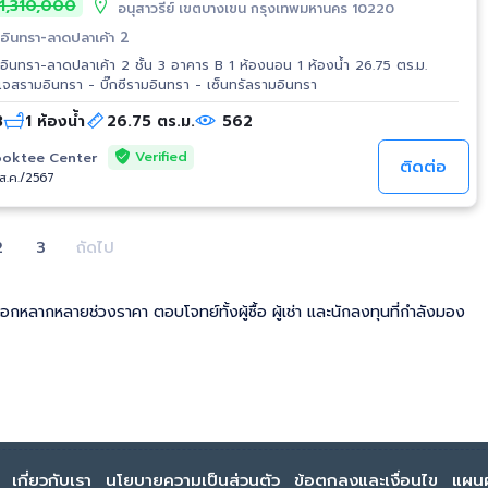
1,310,000
อนุสาวรีย์ เขตบางเขน กรุงเทพมหานคร 10220
มอินทรา-ลาดปลาเค้า 2
อินทรา-ลาดปลาเค้า 2 ชั้น 3 อาคาร B 1 ห้องนอน 1 ห้องน้ำ 26.75 ตร.ม.
สถานที่ใกล้เคียง - เดอะแจสรามอินทรา - บิ๊กซีรามอินทรา - เซ็นทรัลรามอินทรา
3
1 ห้องน้ำ
26.75 ตร.ม.
562
Verified
oktee Center
ติดต่อ
/ส.ค./2567
2
3
ถัดไป
ลือกหลากหลายช่วงราคา ตอบโจทย์ทั้งผู้ซื้อ ผู้เช่า และนักลงทุนที่กำลังมอง
เกี่ยวกับเรา
นโยบายความเป็นส่วนตัว
ข้อตกลงและเงื่อนไข
แผนผ