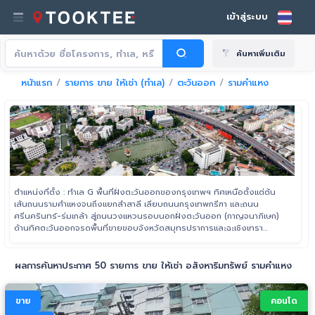
เข้าสู่ระบบ
ค้นหาเพิ่มเติม
หน้าแรก
รายการ ขาย ให้เช่า (ทำเล)
ตะวันออก
รามคำแหง
ตำแหน่งที่ตั้ง : ทำเล G พื้นที่ฝั่งตะวันออกของกรุงเทพฯ ทิศเหนือตั้งแต่ต้น
เส้นถนนรามคำแหงจนถึงแยกลำสาลี เลียบถนนกรุงเทพกรีฑา และถนน
ศรีนครินทร์-ร่มเกล้า สู่ถนนวงแหวนรอบนอกฝั่งตะวันออก (กาญจนาภิเษก)
ด้านทิศตะวันออกจรดพื้นที่ขายขอบจังหวัดสมุทรปราการและฉะเชิงเทรา
ครอบคลุมพื้นที่ย่านลาดกระบัง และพื้นที่ฝั่งเหนือของท่าอากาศยาน
สุวรรณภูมิ
ผลการค้นหาประกาศ 50 รายการ ขาย ให้เช่า อสังหาริมทรัพย์ รามคำแหง
ขาย
คอนโด