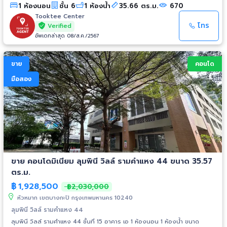
1 ห้องนอน
ชั้น 6
1 ห้องน้ำ
35.66 ตร.ม.
670
Tooktee Center
โทร
Verified
อัพเดทล่าสุด 08/ส.ค./2567
ขาย
คอนโด
มือสอง
ขาย คอนโดมิเนียม ลุมพินี วิลล์ รามคำแหง 44 ขนาด 35.57
ตร.ม.
฿
1,928,500
฿2,030,000
หัวหมาก เขตบางกะปิ กรุงเทพมหานคร 10240
ลุมพินี วิลล์ รามคำแหง 44
ลุมพินี วิลล์ รามคำแหง 44 ชั้นที่ 15 อาคาร เอ 1 ห้องนอน 1 ห้องน้ำ ขนาด