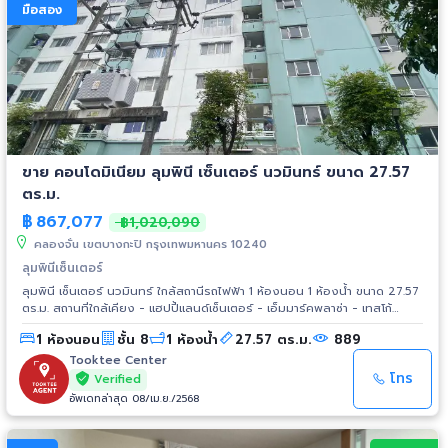
มือสอง
ขาย คอนโดมิเนียม ลุมพินี เซ็นเตอร์ นวมินทร์ ขนาด 27.57
ตร.ม.
฿
867,077
฿1,020,090
คลองจั่น เขตบางกะปิ กรุงเทพมหานคร 10240
ลุมพินีเซ็นเตอร์
ลุมพินี เซ็นเตอร์ นวมินทร์ ใกล้สถานีรถไฟฟ้า 1 ห้องนอน 1 ห้องน้ำ ขนาด 27.57
ตร.ม. สถานที่ใกล้เคียง - แฮปปี้แลนด์เซ็นเตอร์ - เอ็มมาร์คพลาซ่า - เทสโก้
โลตัส บางกะปิ - พันธุ์ทิพพลาซ่า - โรงเรียนณัฏฐวุฒิวิทยา - โรงเรียนบางกะปิ
1 ห้องนอน
ชั้น 8
1 ห้องน้ำ
27.57 ตร.ม.
889
- โรงเรียนบ้านบางกะปิ - โรงเรียนพิชัยพัฒนา - โรงพยาบาลเวชธานี - โรง
พยาบาลวัตว์ แฮปปี้แลนด์ - สนามกีฬาการเคหะแห่งชาติคลองจั่น - สวนนวมิ
Tooktee Center
นทร์ภิรมย์ - การเคหะแห่งชาติ - สถาบันบัณฑิตพัฒนาบริหารศาสตร์ -
โทร
Verified
มหาวิทยาลัยรัตนบัณฑิต
อัพเดทล่าสุด 08/เม.ย./2568