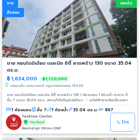
ขาย
คอนโด
มือสอง
ขาย คอนโดมิเนียม เดอะนิช ซิตี้ ลาดพร้าว 130 ขนาด 35.04
ตร.ม.
฿
1,634,000
฿1,720,000
คลองจั่น เขตบางกะปิ กรุงเทพมหานคร 10240
ขาย คอนโดมิเนียม เดอะนิช ซิตี้ ลาดพร้าว 130 1 ห้องนอน 1 ห้องน้ำ อาคาร ดี
ชั้น 7 ขนาด 35.04 ตร.ม. สถานที่สำคัญใกล้เคียง : - รถไฟฟ้าสายสีเหลืองสถานี
ลาดพร้าว101 - เดอะมอลล์บางกะปิ - รพ.เวชธานี - รพ.ลาดพร้าว - แม็คโคร -
1 ห้องนอน
ชั้น 7
1 ห้องน้ำ
35.04 ตร.ม.
867
เทสโก้โลตัส - ตะวันนา - ม.รามคำแหง - ม.เอแบค - สนามราชมังคลากีฬาสถาน
Tooktee Center
โทร
Verified
อัพเดทล่าสุด 09/ส.ค./2567