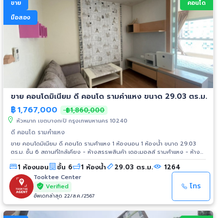
ขาย
คอนโด
มือสอง
ขาย คอนโดมิเนียม ดี คอนโด รามคำแหง ขนาด 29.03 ตร.ม.
฿
1,767,000
฿1,860,000
หัวหมาก เขตบางกะปิ กรุงเทพมหานคร 10240
ดี คอนโด รามคำแหง
ขาย คอนโดมิเนียม ดี คอนโด รามคำแหง 1 ห้องนอน 1 ห้องน้ำ ขนาด 29.03
ตร.ม. ชั้น 6 สถานที่ใกล้เคียง - ห้างสรรพสินค้า เดอะมอลล์ รามคำแหง - ห้าง
สรรพสินค้า บิ๊กซี - ฟู้ดแลนด์ - รพ. สมิติเวช ศรีนครินทร์
1 ห้องนอน
ชั้น 6
1 ห้องน้ำ
29.03 ตร.ม.
1264
Tooktee Center
โทร
Verified
อัพเดทล่าสุด 22/ส.ค./2567