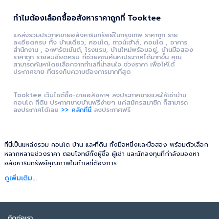
ทำไมต้องเลือกซื้ออสังหาราคาถูกที่ Tooktee
แหล่งรวมประกาศขายอสังหาริมทรัพย์ในกรุงเทพ ราคาถูก ราย
ละเอียดครบ ทั้ง บ้านเดี่ยว, คอนโด, ทาวน์เฮ้าส์, คอนโด , อาคาร
สำนักงาน , อะพาร์ตเม้นต์, โรงแรม, บ้านใหม่พร้อมอยู่, บ้านมือสอง
ราคาถูก รายละเอียดครบ ที่ช่วยคุณค้นหาประกาศได้มากขึ้น คุณ
สามารถค้นหาโดยเลือกจากทำเลที่น่าสนใจ ช่วงราคา เพื่อให้ได้
ประกาศขาย ที่ตรงกับความต้องการมากที่สุด
Tooktee เว็บไซต์ซื้อ-ขายอสังหาฯ ลงประกาศขายและให้เช่าบ้าน
คอนโด ที่ดิน ประกาศขายบ้านฟรีง่ายๆ แค่สมัครสมาชิก ก็สามารถ
ลงประกาศได้เลย
>> คลิกที่นี่
ลงประกาศฟรี
ที่นี่เป็นแหล่งรวม คอนโด บ้าน และที่ดิน ทั้งมือหนึ่งและมือสอง พร้อมตัวเลือก
หลากหลายช่วงราคา ตอบโจทย์ทั้งผู้ซื้อ ผู้เช่า และนักลงทุนที่กำลังมองหา
อสังหาริมทรัพย์คุณภาพในทำเลที่ต้องการ
ดูเพิ่มเติม...
ติดต่อเรา