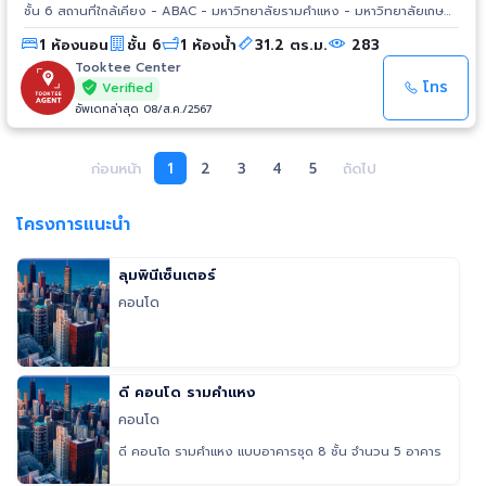
ชั้น 6 สถานที่ใกล้เคียง - ABAC - มหาวิทยาลัยรามคำแหง - มหาวิทยาลัยเกษม
บัณฑิต - ราชมังคลากีฬาสถาน - โรงพยาบาลรามคำแหง - The Nine - ห้าง
1 ห้องนอน
ชั้น 6
1 ห้องน้ำ
31.2 ตร.ม.
283
สรรพสินค้าเดอะมอลล์ รามคำแหง
Tooktee Center
โทร
Verified
อัพเดทล่าสุด 08/ส.ค./2567
ก่อนหน้า
1
2
3
4
5
ถัดไป
โครงการแนะนำ
ลุมพินีเซ็นเตอร์
คอนโด
ดี คอนโด รามคำแหง
คอนโด
ดี คอนโด รามคำแหง แบบอาคารชุด 8 ชั้น จำนวน 5 อาคาร