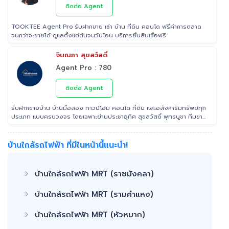
ติดต่อ Agent
TOOKTEE Agent Pro รับฝากขาย เช่า บ้าน ที่ดิน คอนโด ฟรีค่าการตลาด
จนกว่าจะขายได้ ดูแลตั้งแต่ต้นจนวันโอน บริการยื่นสินเชื่อฟรี
จินณภา สุขสวัสดิ์
Agent Pro : 780
ติดต่อ Agent
รับฝากขายบ้าน บ้านมือสอง ทาวน์โฮม คอนโด ที่ดิน และอสังหาริมทรัพย์ทุก
ประเภท แบบครบวงจร โดยเฉพาะย่านประชาอุทิศ สุขสวัสดิ์ พุทธบูชา ทีมขาย
มืออาชีพประสบการณ์ ที่สามารถช่วยคุณขายบ้านได้อย่างรวดเร็ว เรา เอาใจ
ใส่ ดูแล ลูกค้าในทุกขั้นตอน ติดต่อ 022953905 Line: @Tooktee
บ้านใกล้รถไฟฟ้า ที่มีในหน้านี้แนะนำ!
บ้านใกล้รถไฟฟ้า MRT (ราชมังคลา)
บ้านใกล้รถไฟฟ้า MRT (รามคำแหง)
บ้านใกล้รถไฟฟ้า MRT (หัวหมาก)