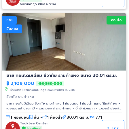
อัพเดทล่าสุด 08/ส.ค./2567
ขาย
คอนโด
มือสอง
ขาย คอนโดมิเนียม ชีวาทัย รามคำแหง ขนาด 30.01 ตร.ม.
฿
2,109,000
฿3,330,000
หัวหมาก เขตบางกะปิ กรุงเทพมหานคร 10240
ชีวาทัย รามคำแหง
ขาย คอนโดมิเนียม ชีวาทัย รามคำแหง 1 ห้องนอน 1 ห้องน้ำ สถานที่ใกล้เคียง -
เดอะมอลล์ บางกะปิ - เดอะมอลล์ รามคำแหง - บิ๊กซี หัวหมาก - เมเจอร์ ฮอลลี
วูด รามคําแหง - โรงพยาบาลรามคำแหง - มหาวิทยาลัยรามคำแหง - สนามกีฬา
1 ห้องนอน
ชั้น -
1 ห้องน้ำ
30.01 ตร.ม.
771
หัวหมาก
Tooktee Center
โทร
Verified