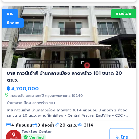
ขาย
ทาวน์โฮม
มือสอง
ขาย ทาวน์เฮ้าส์ บ้านกลางเมือง ลาดพร้าว 101 ขนาด 20
ตร.ว.
฿
4,700,000
คลองจั่น เขตบางกะปิ กรุงเทพมหานคร 10240
บ้านกลางเมือง ลาดพร้าว 101
ขาย ทาวน์เฮ้าส์ บ้านกลางเมือง ลาดพร้าว 101 4 ห้องนอน 3 ห้องน้ำ 2 ที่จอด
รถ ขนาด 20 ตร.ว. สถานที่ใกล้เคียง - Central Festival EastVille - CDC -
The Crystal เอกมัย-รามอินทรา - The mall บางกะปิ - รร.ทรงวิทย์ศึกษา -
4 ห้องนอน
3 ห้องน้ำ
20 ตร.ว.
3114
รร.เตรียมอุดมศึกษาน้อมเกล้า - รพ.เกษมราษฎร์ รามคำแหง - รพ.รามคำแหง 2
- สวนสยาม
Tooktee Center
โทร
Verified