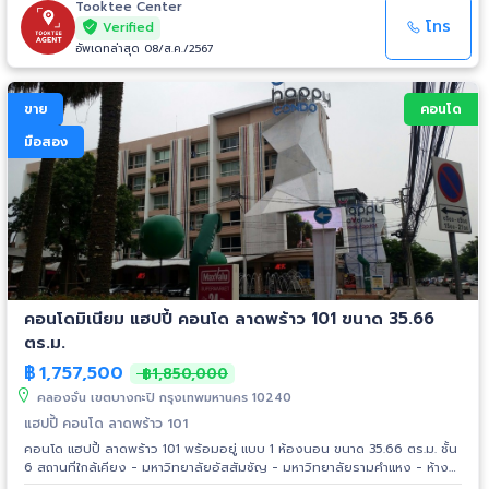
Tooktee Center
โทร
Verified
อัพเดทล่าสุด 08/ส.ค./2567
ขาย
คอนโด
มือสอง
คอนโดมิเนียม แฮปปี้ คอนโด ลาดพร้าว 101 ขนาด 35.66
ตร.ม.
฿
1,757,500
฿1,850,000
คลองจั่น เขตบางกะปิ กรุงเทพมหานคร 10240
แฮปปี้ คอนโด ลาดพร้าว 101
คอนโด แฮปปี้ ลาดพร้าว 101 พร้อมอยู่ แบบ 1 ห้องนอน ขนาด 35.66 ตร.ม. ชั้น
6 สถานที่ใกล้เคียง - มหาวิทยาลัยอัสสัมชัญ - มหาวิทยาลัยรามคำแหง - ห้าง
สรรพสินค้าเดอะมอลล์บางกะปิ - สนามกีฬาหัวหมาก - โรงพยาบาลเวชธานี