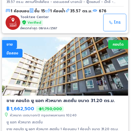
35.57 ตร.ม. สถานที่ใกล้เคียง - เดอะมอลล์ บางกะปิ - ฟู๊ดแลนด์ - บิ๊กซี -
ม.รามคำแหง - ท่าเรือคลองแสนแสบ - Airport Link รามคำแหง - ทางด่วน
1 ห้องนอน
ชั้น 15
1 ห้องน้ำ
35.57 ตร.ม.
676
รามอินทรา-อาจณรงค์
Tooktee Center
โทร
Verified
อัพเดทล่าสุด 08/ส.ค./2567
ขาย
คอนโด
มือสอง
ขาย คอนโด ยู แอท หัวหมาก สเตชั่น ขนาด 31.20 ตร.ม.
฿
1,662,500
฿1,750,000
หัวหมาก เขตบางกะปิ กรุงเทพมหานคร 10240
ยู แอท หัวหมาก สเตชั่น
ขาย คอนโด ยู แอท หัวหมาก สเตชั่น 1 ห้องนอน 1 ห้องน้ำ ขนาด 31.20 ตร.ม.