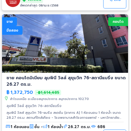
อัพเดทล่าสุด 08/เม.ย./2568
ขาย
คอนโด
มือสอง
ขาย คอนโดมิเนียม ลุมพินี วิลล์ สุขุมวิท 76-สถานีแบริ่ง ขนาด
26.27 ตร.ม.
฿
1,372,750
฿1,614,485
สำโรงเหนือ อ.เมืองสมุทรปราการ สมุทรปราการ 10270
ลุมพินี วิลล์ สุขุมวิท 76-สถานีแบริ่ง
ลุมพินี วิลล์ สุขุมวิท 76-แบริ่ง สเตชั่น (อาคาร A) 1 ห้องนอน 1 ห้องน้ำ ขนาด
26.27 ตร.ม. สถานที่ใกล้เคียง - โรงพยาบาลสำโรงการแพทย์ - มหาวิทยาลัย
ราชภัฎราชนครินทร์ - บี๊กซี เอ็กซ์ตร้า อ่อนนุช - อิมพีเรียลเวิลด์ สำโรง - บิ๊กซี
1 ห้องนอน
ชั้น -
1 ห้องน้ำ
26.27 ตร.ม.
686
ซูเปอร์เซ็นเตอร์ สำโรง 1