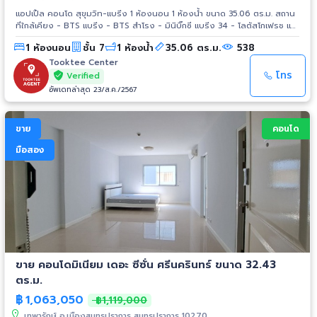
แอปเปิ้ล คอนโด สุขุมวิท-แบริ่ง 1 ห้องนอน 1 ห้องน้ำ ขนาด 35.06 ตร.ม. สถาน
ที่ใกล้เคียง - BTS แบริ่ง - BTS สำโรง - มินิบิ๊กซี แบริ่ง 34 - โลตัสโกเฟรช แบ
ริ่ง 34 - รพ.มนารมย์ - รพ.สำโรงการแพทย์ - รพ.บางนา - รร.ทรงวิทยา -
1 ห้องนอน
ชั้น 7
1 ห้องน้ำ
35.06 ตร.ม.
538
รร.มหาภาพกระจาดทองอุปถัมภ์ - รร.เซนต์โยเซฟบางนา - ลาซาล อเวนิว
Tooktee Center
โทร
Verified
อัพเดทล่าสุด 23/ส.ค./2567
ขาย
คอนโด
มือสอง
ขาย คอนโดมิเนียม เดอะ ซีซั่น ศรีนครินทร์ ขนาด 32.43
ตร.ม.
฿
1,063,050
฿1,119,000
เทพารักษ์ อ.เมืองสมุทรปราการ สมุทรปราการ 10270