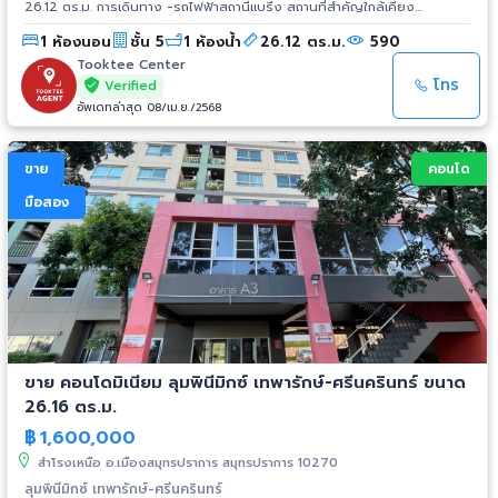
26.12 ตร.ม. การเดินทาง -รถไฟฟ้าสถานีแบริ่ง สถานที่สำคัญใกล้เคียง
-โรงเรียนนานาชาติ St.Andrew -โรงพยาบาลศิครินทร์ -อิมพีเรียลสำโรง
1 ห้องนอน
ชั้น 5
1 ห้องน้ำ
26.12 ตร.ม.
590
Tooktee Center
โทร
Verified
อัพเดทล่าสุด 08/เม.ย./2568
ขาย
คอนโด
มือสอง
ขาย คอนโดมิเนียม ลุมพินีมิกซ์ เทพารักษ์-ศรีนครินทร์ ขนาด
26.16 ตร.ม.
฿
1,600,000
สำโรงเหนือ อ.เมืองสมุทรปราการ สมุทรปราการ 10270
ลุมพินีมิกซ์ เทพารักษ์-ศรีนครินทร์