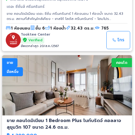
เดอะ ซีซั่นส์ ศรีนครินทร์
ขาย คอนโดมิเนียม เดอะ ซีซั่น ศรีนครินทร์ 1 ห้องนอน 1 ห้องน้ำ ขนาด 32.43
ตร.ม. สถานที่สำคัญใกล้เคียง - เทสโก้ โลตัส ศรีนครินทร์ - โฮมโปร
ศรีนครินทร์ - สถานีรถไฟฟ้า BTS แบริ่ง 8 กม.
1 ห้องนอน
ชั้น 6
1 ห้องน้ำ
32.43 ตร.ม.
765
Tooktee Center
โทร
Verified
อัพเดทล่าสุด 20/ส.ค./2567
ขาย
คอนโด
มือหนึ่ง
ขาย คอนโดมิเนียม 1 Bedroom Plus ไนท์บริดจ์ คอลลาจ
สุขุมวิท 107 ขนาด 24.6 ตร.ม.