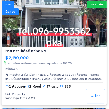
ขาย
ทาวน์โฮม
มือสอง
ขาย ทาวน์เฮ้าส์ ทวีทอง 5
฿
2,190,000
บางเมือง อ.เมืองสมุทรปราการ สมุทรปราการ 10270
ทวีทอง 5
🏠 ทาวเฮ้าส์ 2 ชั้น เนื้อที่ 17 ตรว. 2 ห้องนอน 2 ห้องน้ำ 1 ห้องครัว 1 จอดรถ
แถม มีปั๊มอัตโนมัตและแทงค์น้ำ ฟรีโอน 💱 ราคา 2,190,000 บาท ☎️ สนใจติดต่อ
นัดดูบ้าน หรือปรึกษาเรื่องสินเชื่อก่อนได้ที่☎️ ☎️ Tel. 096-9953562 PKA
2 ห้องนอน
2 ห้องน้ำ
17 ตร.ว.
378
PKA. Porperty
โทร
อัพเดทล่าสุด 21/ก.ค./2569