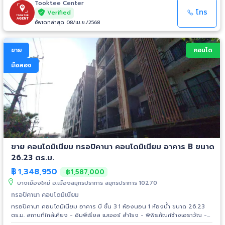
Tooktee Center
โทร
Verified
อัพเดทล่าสุด 08/เม.ย./2568
ขาย
คอนโด
มือสอง
ขาย คอนโดมิเนียม ทรอปิคานา คอนโดมิเนียม อาคาร B ขนาด
26.23 ตร.ม.
฿
1,348,950
฿1,587,000
บางเมืองใหม่ อ.เมืองสมุทรปราการ สมุทรปราการ 10270
ทรอปิคานา คอนโดมิเนียม
ทรอปิคานา คอนโดมิเนียม อาคาร บี ชั้น 3 1 ห้องนอน 1 ห้องน้ำ ขนาด 26.23
ตร.ม. สถานที่ใกล้เคียง - อิมพีเรียล เมเจอร์ สำโรง - พิพิธภัณฑ์ช้างเอราวัณ -
โรบินสัน สมุทรปราการ - Big C สมุทรปราการ - ศาลากลางสมุทรปราการ -