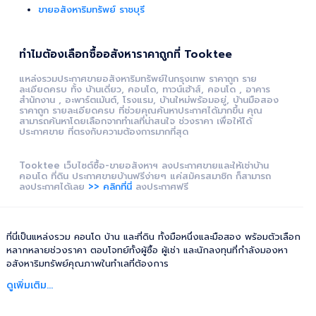
ขายอสังหาริมทรัพย์ ราชบุรี
ทำไมต้องเลือกซื้ออสังหาราคาถูกที่ Tooktee
แหล่งรวมประกาศขายอสังหาริมทรัพย์ในกรุงเทพ ราคาถูก ราย
ละเอียดครบ ทั้ง บ้านเดี่ยว, คอนโด, ทาวน์เฮ้าส์, คอนโด , อาคาร
สำนักงาน , อะพาร์ตเม้นต์, โรงแรม, บ้านใหม่พร้อมอยู่, บ้านมือสอง
ราคาถูก รายละเอียดครบ ที่ช่วยคุณค้นหาประกาศได้มากขึ้น คุณ
สามารถค้นหาโดยเลือกจากทำเลที่น่าสนใจ ช่วงราคา เพื่อให้ได้
ประกาศขาย ที่ตรงกับความต้องการมากที่สุด
Tooktee เว็บไซต์ซื้อ-ขายอสังหาฯ ลงประกาศขายและให้เช่าบ้าน
คอนโด ที่ดิน ประกาศขายบ้านฟรีง่ายๆ แค่สมัครสมาชิก ก็สามารถ
ลงประกาศได้เลย
>> คลิกที่นี่
ลงประกาศฟรี
ที่นี่เป็นแหล่งรวม คอนโด บ้าน และที่ดิน ทั้งมือหนึ่งและมือสอง พร้อมตัวเลือก
หลากหลายช่วงราคา ตอบโจทย์ทั้งผู้ซื้อ ผู้เช่า และนักลงทุนที่กำลังมองหา
อสังหาริมทรัพย์คุณภาพในทำเลที่ต้องการ
ดูเพิ่มเติม...