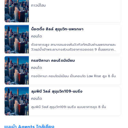
ทาวน์โฮม
น็อตติ้ง ฮิลล์ สุขุมวิท-แพรกษา
คอนโด
ตัวอาคารสูง สามารถมองเห้นวิวทิวทัศน์ในย่านแพรกษาและ
วิวแม่น้ำเจ้าพระยาบางส่วนตัวอาคารจอดรถ 9 ชั้นแยกจาก
ที่พักอาศัยอย่างชั
ทรอปิคานา คอนโดมิเนียม
คอนโด
ทรอปิคานา คอนโดมิเนียม เป็นคอนโด Low Rise สูง 8 ชั้น
ลุมพินี วิลล์ สุขุมวิท109-แบริ่ง
คอนโด
ลุมพินี วิลล์ สุขุมวิท109-แบริ่ง แบบอาคารชุด 8 ชั้น
แนะนำ Agents ไกล้เคียง