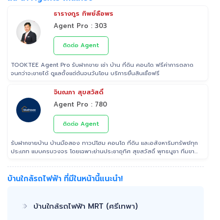
ธารางกูร ทิพย์ลือพร
Agent Pro : 303
ติดต่อ Agent
TOOKTEE Agent Pro รับฝากขาย เช่า บ้าน ที่ดิน คอนโด ฟรีค่าการตลาด
จนกว่าจะขายได้ ดูแลตั้งแต่ต้นจนวันโอน บริการยื่นสินเชื่อฟรี
จินณภา สุขสวัสดิ์
Agent Pro : 780
ติดต่อ Agent
รับฝากขายบ้าน บ้านมือสอง ทาวน์โฮม คอนโด ที่ดิน และอสังหาริมทรัพย์ทุก
ประเภท แบบครบวงจร โดยเฉพาะย่านประชาอุทิศ สุขสวัสดิ์ พุทธบูชา ทีมขาย
มืออาชีพประสบการณ์ ที่สามารถช่วยคุณขายบ้านได้อย่างรวดเร็ว เรา เอาใจ
ใส่ ดูแล ลูกค้าในทุกขั้นตอน ติดต่อ 022953905 Line: @Tooktee
บ้านใกล้รถไฟฟ้า ที่มีในหน้านี้แนะนำ!
บ้านใกล้รถไฟฟ้า MRT (ศรีเทพา)