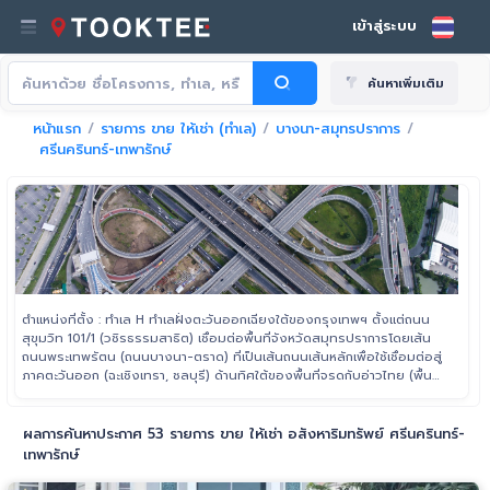
เข้าสู่ระบบ
ค้นหาเพิ่มเติม
หน้าแรก
รายการ ขาย ให้เช่า (ทำเล)
บางนา-สมุทรปราการ
ศรีนครินทร์-เทพารักษ์
ตำแหน่งที่ตั้ง : ทำเล H ทำเลฝั่งตะวันออกเฉียงใต้ของกรุงเทพฯ ตั้งแต่ถนน
สุขุมวิท 101/1 (วชิรธรรมสาธิต) เชื่อมต่อพื้นที่จังหวัดสมุทรปราการโดยเส้น
ถนนพระเทพรัตน (ถนนบางนา-ตราด) ที่เป็นเส้นถนนเส้นหลักเพื่อใช้เชื่อมต่อสู่
ภาคตะวันออก (ฉะเชิงเทรา, ชลบุรี) ด้านทิศใต้ของพื้นที่จรดกับอ่าวไทย (พื้นที่
ทางทะเล) ซึ่งใช้เส้นถนนสุขุมวิทเป็นถนนเส้นหลักในการสัญจร
ผลการค้นหาประกาศ 53 รายการ ขาย ให้เช่า อสังหาริมทรัพย์ ศรีนครินทร์-
เทพารักษ์