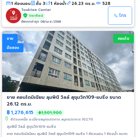
1 ห้องนอน
ชั้น 3
1 ห้องน้ำ
26.23 ตร.ม.
528
Big C Jumbo - โรงพยาบาลเมืองสมุทร ปู่เจ้าฯ - โรงเรียนอัสสัมชัญ
สมุทรปราการ
Tooktee Center
โทร
Verified
อัพเดทล่าสุด 08/เม.ย./2568
ขาย
คอนโด
มือสอง
ขาย คอนโดมิเนียม ลุมพินี วิลล์ สุขุมวิท109-แบริ่ง ขนาด
26.12 ตร.ม.
฿
1,276,615
฿1,501,900
สำโรงเหนือ อ.เมืองสมุทรปราการ สมุทรปราการ 10270
ลุมพินี วิลล์ สุขุมวิท109-แบริ่ง
ขาย คอนโดมิเนียม ลุมพินี วิลล์ สุขุมวิท109-แบริ่ง 1 ห้องนอน 1 ห้องน้ำ ขนาด