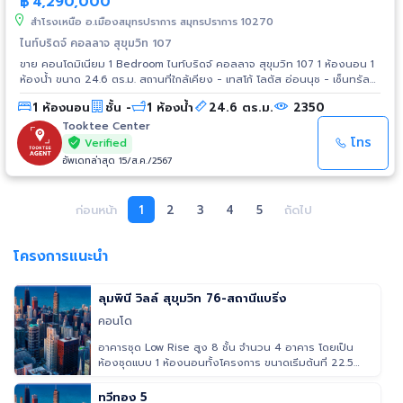
฿
4,290,000
สำโรงเหนือ อ.เมืองสมุทรปราการ สมุทรปราการ 10270
ไนท์บริดจ์ คอลลาจ สุขุมวิท 107
ขาย คอนโดมิเนียม 1 Bedroom ไนท์บริดจ์ คอลลาจ สุขุมวิท 107 1 ห้องนอน 1
ห้องน้ำ ขนาด 24.6 ตร.ม. สถานที่ใกล้เคียง - เทสโก้ โลตัส อ่อนนุช - เซ็นทรัล
บางนา - บิ๊กซี บางนา - ไบเทค บางนา - ซีคอนสแควร์ - พาราไดซ์ พาร์ค -
1 ห้องนอน
ชั้น -
1 ห้องน้ำ
24.6 ตร.ม.
2350
รพ.ไทยนครินทร์ การเดินทาง - ถ.สุขุมวิท - ทางด่วนเฉลิมมหานคร รถไฟฟ้า -
BTS สายสุขุมวิท สถานีแบริ่ง - MRT สายสีเหลือง (ลาดพร้าว-สำโรง)
Tooktee Center
โทร
Verified
อัพเดทล่าสุด 15/ส.ค./2567
ก่อนหน้า
1
2
3
4
5
ถัดไป
โครงการแนะนำ
ลุมพินี วิลล์ สุขุมวิท 76-สถานีแบริ่ง
คอนโด
อาคารชุด Low Rise สูง 8 ชั้น จำนวน 4 อาคาร โดยเป็น
ห้องชุดแบบ 1 ห้องนอนทั้งโครงการ ขนาดเริ่มต้นที่ 22.5
ตารางเมตรไปจนถึง
ทวีทอง 5