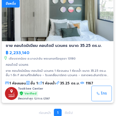
มือหนึ่ง
ขาย คอนโดมิเนียม คอนโดมี นวนคร ขนาด 35.25 ตร.ม.
฿
2,233,140
เชียงรากน้อย อ.บางปะอิน พระนครศรีอยุธยา 13180
คอนโดมี นวนคร
ขาย คอนโดมิเนียม คอนโดมี นวนคร 1 ห้องนอน 1 ห้องน้ำ ขนาด 35.25 ตร.ม.
ชั้น 1 ตึก F สถานที่ใกล้เคียง - โรงเกลือมาร์เกต นวนคร - ตลาดพระอินทร์ราชา
- บิ๊กซี นวนคร - โลตัส นวนคร - เออีซี เทรด เซ็นเตอร์ (ตลาดต่อยอด) - โลตัส
1 ห้องนอน
ชั้น 1
1 ห้องน้ำ
35.25 ตร.ม.
1167
บางประอิน - ม.ราชภัฏวไลยอลงกรณ์ ในพระบรมราชูปถัมภ์ - สถาบันเทคโนโลยี
แห่งเอเชีย - ม.ธรรมศาสตร์ ศูนย์รังสิต - รพ.การุญเวช ปทุมธานี -
Tooktee Center
รพ.ธรรมศาสตร์เฉลิมพระเกียรติ - นิคมอุตสาหกรรมนวนคร - นิคม
โทร
Verified
อุตสาหกรรมบางประอิน การเดินทาง - วงแหวนตะวันออก - ทางด่วน
อัพเดทล่าสุด 12/ก.ย./2567
บางปะอิน-ปากเกร็ด
ก่อนหน้า
1
ถัดไป