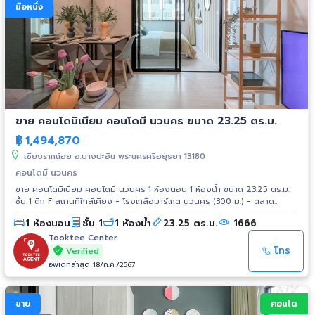
มือหนึ่ง
ขาย คอนโดมิเนียม คอนโดมี นวนคร ขนาด 23.25 ตร.ม.
฿
1,494,870
เชียงรากน้อย อ.บางปะอิน พระนครศรีอยุธยา 13180
คอนโดมี นวนคร
ขาย คอนโดมิเนียม คอนโดมี นวนคร 1 ห้องนอน 1 ห้องน้ำ ขนาด 23.25 ตร.ม.
ชั้น 1 ตึก F สถานที่ใกล้เคียง - โรงเกลือมาร์เกต นวนคร (300 ม.) - ตลาด
พระอินทร์ราชา (1.7 กม.) - บิ๊กซี นวนคร (2.8 กม.) - โลตัส นวนคร (2.9 กม.) -
1 ห้องนอน
ชั้น 1
1 ห้องน้ำ
23.25 ตร.ม.
1666
เออีซี เทรด เซ็นเตอร์ (ตลาดต่อยอด) (3.6 กม.) - โลตัส บางประอิน (8 กม.) -
ม.ราชภัฏวไลยอลงกรณ์ ในพระบรมราชูปถัมภ์ (950 กม.) - สถาบันเทคโนโลยี
Tooktee Center
แห่งเอเชีย (8.2 กม.) - ม.ธรรมศาสตร์ ศูนย์รังสิต - รพ.การุญเวช ปทุมธานี -
โทร
Verified
รพ.ธรรมศาสตร์เฉลิมพระเกียรติ - นิคมอุตสาหกรรมนวนคร - นิคม
อัพเดทล่าสุด 18/ก.ค./2567
อุตสาหกรรมบางประอิน การเดินทาง - วงแหวนตะวันออก - ทางด่วน
บางปะอิน-ปากเกร็ด
ขาย
คอนโด