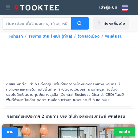
เข้าสู่ระบบ
ค้นหาเพิ่มเติม
หน้าแรก
รายการ ขาย ให้เช่า (ทำเล)
ใจกลางเมือง
พหลโยธิน
ตำแหน่งที่ตั้ง : ทำเล I ตั้งอยู่บนพื้นที่ใจกลางเมืองของกรุงเทพมหานคร มี
ความหลากหลายในการใช้พื้นที่ อาทิ เป็นย่านเมืองเก่า ย่านที่อยู่อาศัยชั้นดี
รวมไปถึงเป็นย่านศูนย์กลางธุรกิจ (Central Business District: CBD) โดยมี
พื้นที่ด้านเหนือเลียบคลองบางซื่อระหว่างถนนพระรามที่ 6 และถนน
วิภาวดีรังสิต ไปจรดพื้นที่บริเวณคุ้งแม่น้ำเจ้าพระยา ในแขวงบางโพงพาง
เขตยานนาวา ด้านทิศตะวันตกตั้งแต่แนวเส้นแม่น้ำเจ้าพระยา เขตพระบรม
มหาราชวัง ไปจรดฝั่งจะวันออกเลียบทางพิเศษเฉลิมรัช เขตวัฒนา
ผลการค้นหาประกาศ 2 รายการ ขาย ให้เช่า อสังหาริมทรัพย์ พหลโยธิน
ขาย
คอนโด