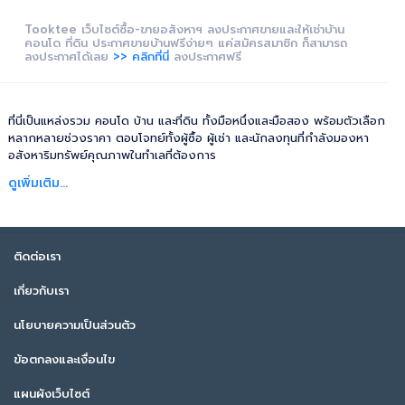
Tooktee เว็บไซต์ซื้อ-ขายอสังหาฯ ลงประกาศขายและให้เช่าบ้าน
คอนโด ที่ดิน ประกาศขายบ้านฟรีง่ายๆ แค่สมัครสมาชิก ก็สามารถ
ลงประกาศได้เลย
>> คลิกที่นี่
ลงประกาศฟรี
ที่นี่เป็นแหล่งรวม คอนโด บ้าน และที่ดิน ทั้งมือหนึ่งและมือสอง พร้อมตัวเลือก
หลากหลายช่วงราคา ตอบโจทย์ทั้งผู้ซื้อ ผู้เช่า และนักลงทุนที่กำลังมองหา
อสังหาริมทรัพย์คุณภาพในทำเลที่ต้องการ
ดูเพิ่มเติม...
ติดต่อเรา
เกี่ยวกับเรา
นโยบายความเป็นส่วนตัว
ข้อตกลงและเงื่อนไข
แผนผังเว็บไซต์