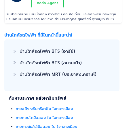
ติดต่อ Agent
รับฝากขายบ้าน บ้านมือสอง ทาวน์โฮม คอนโด ที่ดิน และอสังหาริมทรัพย์ทุก
ประเภท แบบครบวงจร โดยเฉพาะย่านประชาอุทิศ สุขสวัสดิ์ พุทธบูชา ทีมขาย
มืออาชีพประสบการณ์ ที่สามารถช่วยคุณขายบ้านได้อย่างรวดเร็ว เรา เอาใจ
ใส่ ดูแล ลูกค้าในทุกขั้นตอน ติดต่อ 022953905 Line: @Tooktee
บ้านใกล้รถไฟฟ้า ที่มีในหน้านี้แนะนำ!
บ้านใกล้รถไฟฟ้า BTS (อารีย์)
บ้านใกล้รถไฟฟ้า BTS (สนามเป้า)
บ้านใกล้รถไฟฟ้า MRT (ประชาสงเคราะห์)
ค้นหาประกาศ อสังหาริมทรัพย์
ขายอสังหาริมทรัพย์ใน ใจกลางเมือง
ขายคอนโดมือสอง ใน ใจกลางเมือง
ขายทาวน์เฮ้าส์มือสอง ใน ใจกลางเมือง