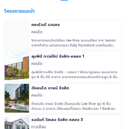
โครงการแนะนำ
คอนโดมี นวนคร
คอนโด
โครงการคอนโดมิเนียม low Rise แบรนด์ใหม่ จาก Sansiri
ราคาต่ำล้าน แต่งครบแบบ Fully Furnished มาพร้อมกับ
มาตราฐานการอยู่อาศั
ลุมพินี ทาวน์ชิป รังสิต-คลอง 1
คอนโด
ลุมพินีทาวน์ชิป รังสิต - คลอง 1 พัฒนารูปแบบ แบบอาคาร
ชุด 8 ชั้น 50 อาคาร อาคารจอดรถและส่วนบริการสูง 8 ชั้น
6 อาคาร อาคา
ดีคอนโด ชายน์ รังสิต
คอนโด
ดีคอนโด ชายน์ รังสิต เป็นคอนโด Low Rise สูง 8 ชั้น
จำนวน 2 อาคาร มีห้องชุดทั้งแบบ Studio และ 1 Bedroom
ขนาดพื้นที่ใช้สอย
ธนนันท์ วิลเลจ รังสิต คลอง 3
ทาวน์โฮม