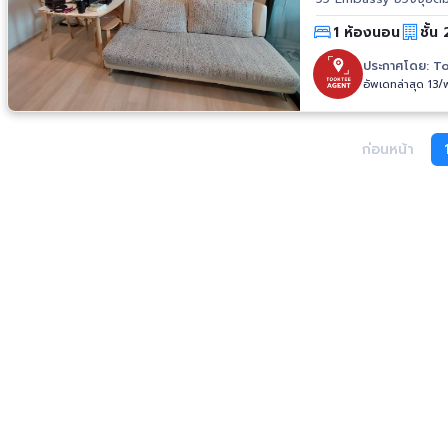
6,990,000 บาท ⚡️ โปรพิเศษ ⚡️ ตกแต่งอย่างดี บิวท์อินคุณภาพอย่างดี walkin closet เตียงพร้อม
1 ห้องนอน
ชั้น
ที่นอนครบ มีอุปกรณ์เครื่องใช
Wireless :: Unit detail Type: Studio Size: 35 Sqm. Level: 28 Price: 6.99 MB :: LIFE ONE
ประกาศโดย:
To
WIRELESS :: BDMS Wellness Center ~ 20 m. Central embassy ~ 450 m. Central Chidlom ~
อัพเดทล่าสุด 13
800 m. Gaysorn Plaza
Lumphini Park ~ 1.6 km. :: รายละเอียดโครงการ:: - ชื่อโครงการ: Life One Wirele
โครงการ : AP Thai - จำนวน 1 อาคาร - สูง 43 ชั้น รวม 1,344 ยูนิต - ที่อยู่: ถ
เขตปทุมวัน กรุงเทพมหานคร 10330 :: พื้นที่ส่วนกลาง :: - สระว่
ก่อนหน้า
สวน :: ทำเล (สถานที่ใกล้เคียง) :: 1. BTS เพลินจิต 2. BTS ชิดลม 3. Central World #ซื้อคอนโด
#condoforsale #คอนโด #salecondo #สุขุมวิท #รัชดา #พญาไท #สาทร #S
#Ratchada #Phayathai #Sathorn #คอนโดพญาไท #คอนโดสาท
#ไลฟ์วันไวร์เลส #LIFEONEWIRELESSs #คอนโดใกล้รถไฟฟ
โดกทม