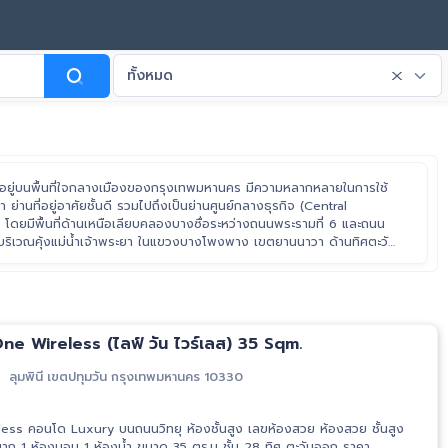
ทั้งหมด
ตั้งอยู่บนพื้นที่ใจกลางเมืองของกรุงเทพมหานคร มีความหลากหลายในการใช้
ก่า ย่านที่อยู่อาศัยชั้นดี รวมไปถึงเป็นย่านศูนย์กลางธุรกิจ (Central
 โดยมีพื้นที่ด้านเหนือเลียบคลองบางซื่อระหว่างถนนพระรามที่ 6 และถนน
ที่บริเวณคุ้งแม่น้ำเจ้าพระยา ในแขวงบางโพงพาง เขตยานนาวา ด้านทิศตะวัน
จ้าพระยา เขตพระบรมมหาราชวัง ไปจรดฝั่งจะวันออกเลียบทางพิเศษเฉลิมรัช
e Wireless (ไลฟ์ วัน ไวร์เลส) 35 Sqm.
ลุมพินี เขตปทุมวัน กรุงเทพมหานคร 10330
ss คอนโด Luxury บนถนนวิทยุ ห้องชั้นสูง เลขห้องสวย ห้องสวย ชั้นสูง
ห้องนอน 1 ห้องน้ำ ขนาด 35 ตร.ม ชั้น 28 ทิศ ตะวันออก ราคา