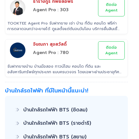
ธารางกูร ทิพย์ลือพร
ติดต่อ
Agent Pro : 303
Agent
TOOKTEE Agent Pro รับฝากขาย เช่า บ้าน ที่ดิน คอนโด ฟรีค่า
การตลาดจนกว่าจะขายได้ ดูแลตั้งแต่ต้นจนวันโอน บริการยื่นสินเชื่อ
ฟรี
จินณภา สุขสวัสดิ์
ติดต่อ
Agent Pro : 780
Agent
รับฝากขายบ้าน บ้านมือสอง ทาวน์โฮม คอนโด ที่ดิน และ
อสังหาริมทรัพย์ทุกประเภท แบบครบวงจร โดยเฉพาะย่านประชาอุทิศ
สุขสวัสดิ์ พุทธบูชา ทีมขายมืออาชีพประสบการณ์ ที่สามารถช่วยคุณ
ขายบ้านได้อย่างรวดเร็ว เรา เอาใจใส่ ดูแล ลูกค้าในทุกขั้นตอน
ติดต่อ 022953905 Line: @Tooktee
บ้านใกล้รถไฟฟ้า ที่มีในหน้านี้แนะนำ!
บ้านใกล้รถไฟฟ้า BTS (ชิดลม)
บ้านใกล้รถไฟฟ้า BTS (ราชดำริ)
บ้านใกล้รถไฟฟ้า BTS (สยาม)