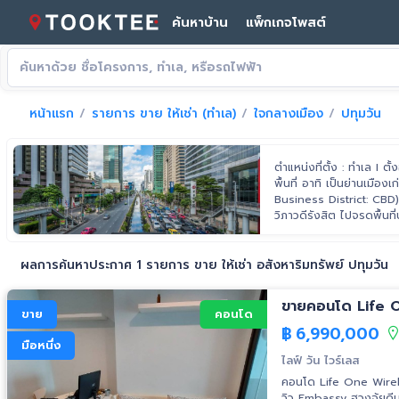
ค้นหาบ้าน
แพ็กเกจโพสต์
หน้าแรก
รายการ ขาย ให้เช่า (ทำเล)
ใจกลางเมือง
ปทุมวัน
ตำแหน่งที่ตั้ง : ทำเล I 
พื้นที่ อาทิ เป็นย่านเมืองเ
Business District: CBD)
วิภาวดีรังสิต ไปจรดพื้น
ตกตั้งแต่แนวเส้นแม่น้ำเ
เขตวัฒนา
ผลการค้นหาประกาศ 1 รายการ ขาย ให้เช่า อสังหาริมทรัพย์ ปทุมวัน
ขายคอนโด Life On
ขาย
คอนโด
฿
6,990,000
มือหนึ่ง
ไลฟ์ วัน ไวร์เลส
คอนโด Life One Wirele
วิว Embassy ฮวงจุ้ยดีมาก 1 