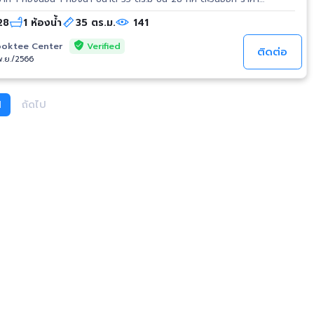
 28
1 ห้องน้ำ
35 ตร.ม.
141
้ไฟฟ้า - ตู้เย็น เครื่องซักผ้า เครื่องทำน้ำอุ่น ไมโครเวฟ :: Life One
Verified
oktee Center
ติดต่อ
/พ.ย./2566
 ~ 1.3 km. Park Venture ~ 550 m. Chulalongkorn University ~ 3 km.
ss - เจ้าของ
นน วิทยุ แขวง ลุมพินี
ายน้ำ - ฟิตเนส - รปภ. - ร้านค้า -
1
ถัดไป
ukhumvit
ร #คอนโดรัชดา #คอนโดสุขุมวิท
้า #คอนโดติดรถไฟฟ้า #คอนโดหรู #คอน