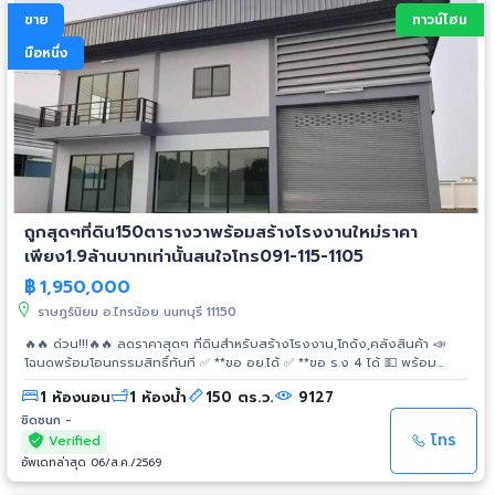
ขาย
ทาวน์โฮม
มือหนึ่ง
ถูกสุดๆที่ดิน150ตารางวาพร้อมสร้างโรงงานใหม่ราคา
เพียง1.9ล้านบาทเท่านั้นสนใจโทร091-115-1105
฿
1,950,000
ราษฎร์นิยม อ.ไทรน้อย นนทบุรี 11150
🔥🔥 ด่วน!!!🔥🔥 ลดราคาสุดๆ ที่ดินสำหรับสร้างโรงงาน,โกดัง,คลังสินค้า 📣
โฉนดพร้อมโอนกรรมสิทธิ์ทันที ✅ **ขอ อย.ได้ ✅ **ขอ ร.ง 4 ได้ 💵 พร้อม
บริการจัดกู้ธนาคาร 🚘 อยู่ถนนบางบัวทอง-สุพรรณบุรี เข้าซอยเพียง
1 ห้องนอน
1 ห้องน้ำ
150 ตร.ว.
9127
แค่100เมตร จากถนนใหญ่ เขตจังหวัดนนทบุรี 1.ไฟฟ้าสี่สายแรงสูงนครหลวง
2.ถนนคอนกรีตกว้าง 12 เมตร 3.ประปานครหลวง ฟรี❗️... ค่าเขียนแบบ ฟรี❗️... ค่า
ชิดชนก -
ขอใบอนุญาตในการก่อสร้าง ฟรี❗️... ค่าโอน **สนใจชมโครงการติดต่อ คุณโบ
โทร
Verified
091-1151105 ไลน์คลิกลิ้งค์👇 https://line.me/ti/p/UzHs2Ik9g4 อีเมล์ :
อัพเดทล่าสุด 06/ส.ค./2569
pintongland@hotmail.com
เว็บไซต์ : http://www.pintonglandfactory.com
Facebook : https://www.facebook.com/profile.php?