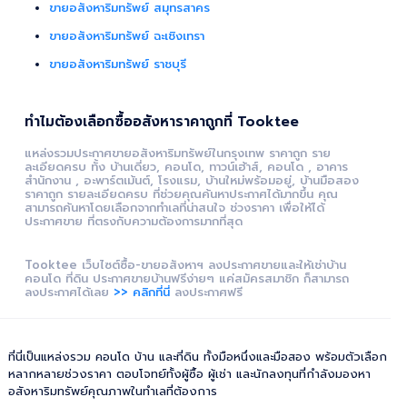
ขายอสังหาริมทรัพย์ สมุทรสาคร
ขายอสังหาริมทรัพย์ ฉะเชิงเทรา
ขายอสังหาริมทรัพย์ ราชบุรี
ทำไมต้องเลือกซื้ออสังหาราคาถูกที่ Tooktee
แหล่งรวมประกาศขายอสังหาริมทรัพย์ในกรุงเทพ ราคาถูก ราย
ละเอียดครบ ทั้ง บ้านเดี่ยว, คอนโด, ทาวน์เฮ้าส์, คอนโด , อาคาร
สำนักงาน , อะพาร์ตเม้นต์, โรงแรม, บ้านใหม่พร้อมอยู่, บ้านมือสอง
ราคาถูก รายละเอียดครบ ที่ช่วยคุณค้นหาประกาศได้มากขึ้น คุณ
สามารถค้นหาโดยเลือกจากทำเลที่น่าสนใจ ช่วงราคา เพื่อให้ได้
ประกาศขาย ที่ตรงกับความต้องการมากที่สุด
Tooktee เว็บไซต์ซื้อ-ขายอสังหาฯ ลงประกาศขายและให้เช่าบ้าน
คอนโด ที่ดิน ประกาศขายบ้านฟรีง่ายๆ แค่สมัครสมาชิก ก็สามารถ
ลงประกาศได้เลย
>> คลิกที่นี่
ลงประกาศฟรี
ที่นี่เป็นแหล่งรวม คอนโด บ้าน และที่ดิน ทั้งมือหนึ่งและมือสอง พร้อมตัวเลือก
หลากหลายช่วงราคา ตอบโจทย์ทั้งผู้ซื้อ ผู้เช่า และนักลงทุนที่กำลังมองหา
อสังหาริมทรัพย์คุณภาพในทำเลที่ต้องการ