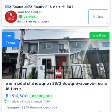
โรงพยาบาลไทรน้อย - ใกล้ ไทวัสดุ - ใกล้ อบต. ไทรน้อย - ใกล้ การไฟฟ้า
2 ห้องนอน
2 ห้องน้ำ
16 ตร.ว.
301
ไทรน้อย - ใกล้ ตลาดน้ำไทรน้อย - ใกล้ วัดไทรน้อย
Tooktee Center
โทร
Verified
อัพเดทล่าสุด 08/ส.ค./2567
ขาย
ทาวน์โฮม
มือสอง
ขาย ทาวน์เฮ้าส์ บ้านพฤกษา 38/3 ชัยพฤกษ์-วงแหวนฯ ขนาด
18.1 ตร.ว.
฿
1,510,500
฿1,590,000
ไทรน้อย อ.ไทรน้อย นนทบุรี 11150
บ้านพฤกษา 38/3 ชัยพฤกษ์-วงแหวนฯ