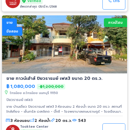
รัตนาธิเบศร์ - Big C บางใหญ่ - Index Livingmall - วัดเล่งเน่ย
โทร
Verified
อัพเดทล่าสุด 05/มี.ค./2568
ขาย
ทาวน์โฮม
มือสอง
ขาย ทาวน์เฮ้าส์ ปิยวรารมย์ เฟส3 ขนาด 20 ตร.ว.
฿
1,080,000
฿1,200,000
ไทรน้อย อ.ไทรน้อย นนทบุรี 11150
ปิยวรารมย์ เฟส3
ขาย บ้านเดี่ยว ปิยวรารมย์ เฟส3 3 ห้องนอน 2 ห้องน้ำ ขนาด 20 ตร.ว. สถานที่
ใกล้เคียง - เซ็นทรัล เวสต์เกต - บิ๊กซี - โรงพยาบาลเกษมราษฎร์ - โรงเรียนมา
รีย์วิทยา - โรงเรียนกสิณธร
3 ห้องนอน
2 ห้องน้ำ
20 ตร.ว.
543
Tooktee Center