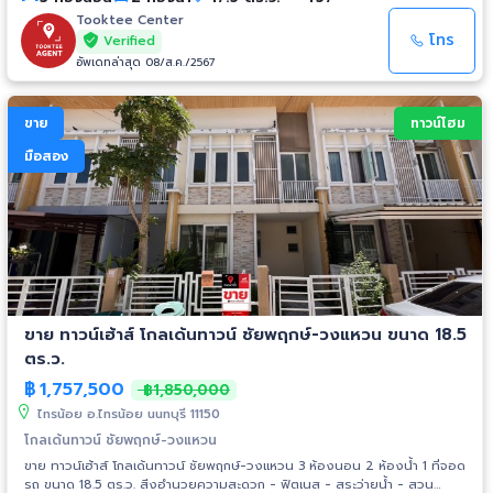
ราชพฤกษ์ - รพ.ไทรน้อย - รพ.เกษมราษฎร์ รัตนาธิเบศร์ - รร.กสิณธรเซนต์ปี
เตอร์ การเดินทาง - ถ.ชัยพฤกษ์ - ถ.กาญจนาภิเษก - ถ. 340 (บางบัวทอง-
Tooktee Center
สุพรรณบุรี) - ถ. 345 (บางบัวทอง-บางพูน) รถไฟฟ้า - MRT สายสีม่วง สถานี
โทร
Verified
ปลายทาง คลองบางไผ่
อัพเดทล่าสุด 08/ส.ค./2567
ขาย
ทาวน์โฮม
มือสอง
ขาย ทาวน์เฮ้าส์ โกลเด้นทาวน์ ชัยพฤกษ์-วงแหวน ขนาด 18.5
ตร.ว.
฿
1,757,500
฿1,850,000
ไทรน้อย อ.ไทรน้อย นนทบุรี 11150
โกลเด้นทาวน์ ชัยพฤกษ์-วงแหวน
ขาย ทาวน์เฮ้าส์ โกลเด้นทาวน์ ชัยพฤกษ์-วงแหวน 3 ห้องนอน 2 ห้องน้ำ 1 ที่จอด
รถ ขนาด 18.5 ตร.ว. สิ่งอำนวยความสะดวก - ฟิตเนส - สระว่ายน้ำ - สวน