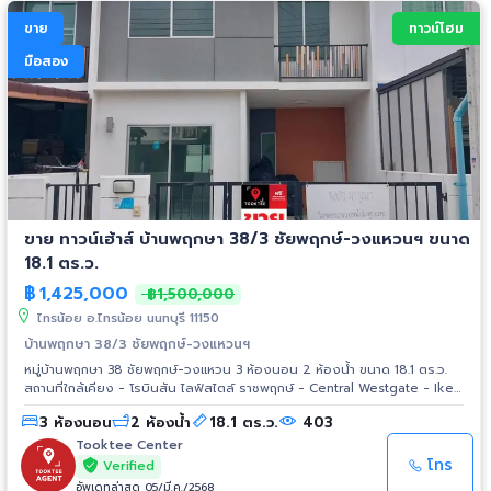
id=100015795946947
ขาย
ทาวน์โฮม
มือสอง
ขาย ทาวน์เฮ้าส์ บ้านพฤกษา 38/3 ชัยพฤกษ์-วงแหวนฯ ขนาด
18.1 ตร.ว.
฿
1,425,000
฿1,500,000
ไทรน้อย อ.ไทรน้อย นนทบุรี 11150
บ้านพฤกษา 38/3 ชัยพฤกษ์-วงแหวนฯ
หมู่บ้านพฤกษา 38 ชัยพฤกษ์-วงแหวน 3 ห้องนอน 2 ห้องน้ำ ขนาด 18.1 ตร.ว.
สถานที่ใกล้เคียง - โรบินสัน ไลฟ์สไตล์ ราชพฤกษ์ - Central Westgate - Ikea
บางใหญ่ - โลตัส บางใหญ่ - รพ.ไทรน้อย - รพ.พระนั่งเกล้า - โรงเรียน
3 ห้องนอน
2 ห้องน้ำ
18.1 ตร.ว.
403
เทพศิรินทร์ นนทบุรี - โรงเรียนสวนกุหลาบนนทบุรี
Tooktee Center
โทร
Verified
อัพเดทล่าสุด 05/มี.ค./2568