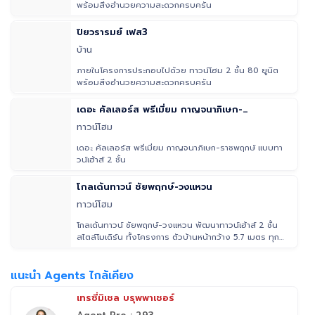
พร้อมสิ่งอำนวยความสะดวกครบครัน
ปิยวรารมย์ เฟส3
บ้าน
ภายในโครงการประกอบไปด้วย ทาวน์โฮม 2 ชั้น 80 ยูนิต
พร้อมสิ่งอำนวยความสะดวกครบครัน
เดอะ คัลเลอร์ส พรีเมี่ยม กาญจนาภิเษก-
ราชพฤกษ์
ทาวน์โฮม
เดอะ คัลเลอร์ส พรีเมี่ยม กาญจนาภิเษก-ราชพฤกษ์ แบบทา
วน์เฮ้าส์ 2 ชั้น
โกลเด้นทาวน์ ชัยพฤกษ์-วงแหวน
ทาวน์โฮม
โกลเด้นทาวน์ ชัยพฤกษ์-วงแหวน พัฒนาทาวน์เฮ้าส์ 2 ชั้น
สไตล์โมเดิร์น ทั้งโครงการ ตัวบ้านหน้ากว้าง 5.7 เมตร ทุก
แบบ โดยบ้านม
แนะนำ Agents ไกล้เคียง
เทรซี่มิเชล บรุพพาเชอร์