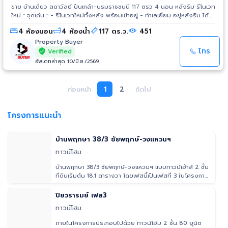
ขาย บ้านเดี่ยว ลดาวัลย์ ปิ่นเกล้า-บรมราชชนนี 117 ตรว 4 นอน หลังริม รีโนเวท
ใหม่ :: จุดเด่น :: - รีโนเวทใหม่ทั้งหลัง พร้อมเข้าอยู่ - ทำเลเยี่ยม อยู่หลังริม ได้
ความเป็นส่วนตัวมากกว่าหลังอื่น :: รายละเอียด :: - ขนาด 117 ตร.วา - พื้นที่ 348
4 ห้องนอน
4 ห้องน้ำ
117 ตร.ว.
451
ตรม. - ชนิด 4 ห้องนอน 4 ห้องน้ำ - จำนวน 2 ชั้น - ประตูหน้าบ้านหันทางทิศ
ใต้ - จอดรถได้ 3 คัน - บ้านเปล่า สามารถแต่งบ้านได้ตามใจชอบ :: รายละเอียด
Property Buyer
โครงการ :: - ชื่อโครงการ: ลดาวัลย์ ปิ่นเกล้า-บรมราชชนนี :: สิ่งอำนวยความ
โทร
Verified
สะดวก :: - คลับเฮ้าส์ - สระว่ายน้ำ - ฟิตเนส - สวนสาธารณะ - ระบบรักษาความ
อัพเดทล่าสุด 10/มิ.ย./2569
ปลอดภัย - CCTV - ห้องซาวน่า :: สถานที่ใกล้เคียง :: - The Circle ราชพฤกษ์
- โรงพยาบาลพญาไท 3 - HomePro ราชพฤกษ์ - Central ปิ่นเกล้า -
กรุงเทพคริสเตียน พิกัด: http://maps.google.com/maps?
ก่อนหน้า
1
2
ถัดไป
q=13.787663,100.352424 ราคา: 9,900,000 บาท - ค่าธรรมเนียมการโอน
2% คนละครึ่ง - ภาษีทั้งหมดเจ้าของรับผิดชอบ สนใจติดต่อ: Property Buyer
Line: @buyer.aw สนใจติดต่อ 090-6659362
โครงการแนะนำ
บ้านพฤกษา 38/3 ชัยพฤกษ์-วงแหวนฯ
ทาวน์โฮม
บ้านพฤกษา 38/3 ชัยพฤกษ์-วงแหวนฯ แบบทาวน์เฮ้าส์ 2 ชั้น
ที่ดินเริ่มต้น 18.1 ตารางวา โดยเฟสนี้เป็นเฟสที่ 3 ในโครงการ
นี้ เน้
ปิยวรารมย์ เฟส3
ทาวน์โฮม
ภายในโครงการประกอบไปด้วย ทาวน์โฮม 2 ชั้น 80 ยูนิต