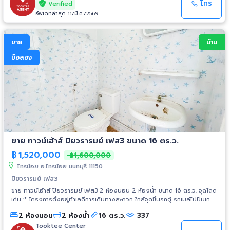
โทร
Verified
อัพเดทล่าสุด 11/มี.ค./2569
ขาย
บ้าน
มือสอง
ขาย ทาวน์เฮ้าส์ ปิยวรารมย์ เฟส3 ขนาด 16 ตร.ว.
฿
1,520,000
฿1,600,000
ไทรน้อย อ.ไทรน้อย นนทบุรี 11150
ปิยวรารมย์ เฟส3
ขาย ทาวน์เฮ้าส์ ปิยวรารมย์ เฟส3 2 ห้องนอน 2 ห้องน้ำ ขนาด 16 ตร.ว. จุดโดด
เด่น :* โครงการตั้งอยู่ทำเลดีการเดินทางสะดวก ใกล้จุดขึ้นรถตู้ รถเมล์ไปปิ่นเกล้า
และรถไฟฟ้าสายสีม่วง สถานีคลองบางไผ่ สถานที่ใกล้เคียง - เซ็นทรัล เวสต์เกต
2 ห้องนอน
2 ห้องน้ำ
16 ตร.ว.
337
- บิ๊กซี - โรงพยาบาลเกษมราษฎร์ - โรงเรียนมารีย์วิทยา - โรงเรียนกสิณธร
Tooktee Center