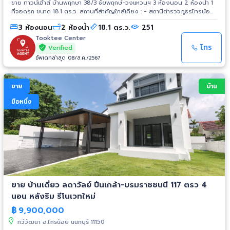
ขาย ทาวน์เฮ้าส์ บ้านพฤกษา 38/3 ชัยพฤกษ์-วงแหวนฯ 3 ห้องนอน 2 ห้องน้ำ 1
ที่จอดรถ ขนาด 18.1 ตร.ว. สถานที่สำคัญใกล้เคียง : - สถานีตำรวจภูธรไทรน้อย
- โรงพยาบาลไทรน้อย - ที่ทำการไปรษณีย์ไทรน้อย - ที่ว่าการอำเภอไทรน้อย -
3 ห้องนอน
2 ห้องน้ำ
18.1 ตร.ว.
251
ตลาดน้ำไทรน้อย - รถไฟฟ้าสายสีม่วง สถานีคลองบางไผ่ - The Crystal PTT
- เซ็นทรัล เวสต์เกต
Tooktee Center
โทร
Verified
อัพเดทล่าสุด 08/ส.ค./2567
ขาย
บ้าน
มือหนึ่ง
ขาย บ้านเดี่ยว ลดาวัลย์ ปิ่นเกล้า-บรมราชชนนี 117 ตรว 4
นอน หลังริม รีโนเวทใหม่
฿
9,900,000
ทวีวัฒนา อ.ไทรน้อย นนทบุรี 11150