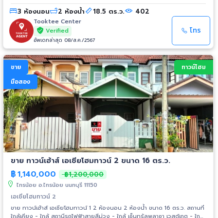
สาธารณะ - คลับเฮาส์ - กล้องวงจรปิด สถานที่ใกล้เคียง - รพ.ไทรน้อย -
3 ห้องนอน
2 ห้องน้ำ
18.5 ตร.ว.
402
รพ.เกษมราษฎร์ อินเตอร์เนชั่นแนล รัตนาธิเบศร์ - บิ๊กซี บางใหญ่ - เซ็นทรัล
เวสต์เกต - อิเกีย บางใหญ่ - อินเด็กซ์ ลิฟวิ่งมอลล์ บางใหญ่ การเดินทาง -
Tooktee Center
ถ.กาญจนาภิเษก - ถ.ชัยพฤกษ์ - ถ.ราชพฤกษ์ - ถ.รัตนาธิเบศร์ - ถ.บางกรวย-
โทร
Verified
ไทรน้อย - ทางด่วนศรีรัช-วงแหวนรอบนอกฯ รถไฟฟ้า - MRT สายสีม่วง
อัพเดทล่าสุด 08/ส.ค./2567
สถานีคลองบางไผ่
ขาย
ทาวน์โฮม
มือสอง
ขาย ทาวน์เฮ้าส์ เอเชียโฮมทาวน์ 2 ขนาด 16 ตร.ว.
฿
1,140,000
฿1,200,000
ไทรน้อย อ.ไทรน้อย นนทบุรี 11150
เอเชียโฮมทาวน์ 2
ขาย ทาวน์เฮ้าส์ เอเชียโฮมทาวน์ 1 2 ห้องนอน 2 ห้องน้ำ ขนาด 16 ตร.ว. สถานที่
ใกล้เคียง - ใกล้ สถานีรถไฟฟ้าสายสีม่วง - ใกล้ เซ็นทรัลพลาซา เวสต์เกต - ใกล้