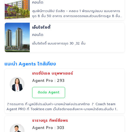
คอนโด
ลุมพินีทาวน์ชิป รังสิต - คลอง 1 พัฒนารูปแบบ แบบอาคาร
ชุด 8 ชั้น 50 อาคาร อาคารจอดรถและส่วนบริการสูง 8 ชั้น
6 อาคาร อาคา
เอ็มโซไซตี้
คอนโด
เอ็มโซไซตี้ แบบอาคารชุด 30 ,32 ชั้น
แนะนำ Agents ไกล้เคียง
เทรซี่มิเชล บรุพพาเชอร์
Agent Pro : 293
ติดต่อ Agent
🚩กรรมการ ที่ มูลนิธิประเมินค่า-นายหน้าแห่งประเทศไทย 🚩 Coach team
Agent PRO ที่ Tooktee.com เว็บไซต์ขายอสังหาฯ-นายหน้าอิสระอันดับ 1
ในไทย 🚩 เป็น Examiner ที่ สถาบันคุณวุฒิวิชาชีพ (องค์การมหาชน) ระดับ
5 🚩 เป็นวิทยากรบรรยาย "นายหน้า" อสังหาริมทรัพย์ ที่ โรงเรียนธุรกิจ
ธารางกูร ทิพย์ลือพร
อสังหาริมทรัพย์ไทย 🚩 Property Consultant ที่ Tooktee ขาย-ซื้อ บ้าน
Agent Pro : 303
มือสอง อสังหาริมทรัพย์ กรุงเทพและปริมณฑล 🚩 อนุกรรม ที่สมาคมนาย