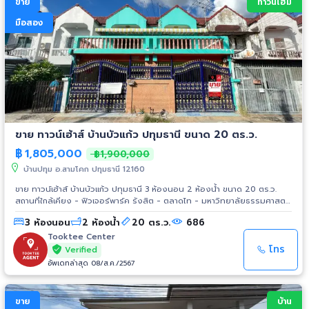
ขาย
ทาวน์โฮม
มือสอง
ขาย ทาวน์เฮ้าส์ บ้านบัวแก้ว ปทุมธานี ขนาด 20 ตร.ว.
฿
1,805,000
฿1,900,000
บ้านปทุม อ.สามโคก ปทุมธานี 12160
ขาย ทาวน์เฮ้าส์ บ้านบัวแก้ว ปทุมธานี 3 ห้องนอน 2 ห้องน้ำ ขนาด 20 ตร.ว.
สถานที่ใกล้เคียง - ฟิวเจอร์พาร์ค รังสิต - ตลาดไท - มหาวิทยาลัยธรรมศาสตร์
- มหาวิทยาลัยกรุงเทพ
3 ห้องนอน
2 ห้องน้ำ
20 ตร.ว.
686
Tooktee Center
โทร
Verified
อัพเดทล่าสุด 08/ส.ค./2567
ขาย
บ้าน