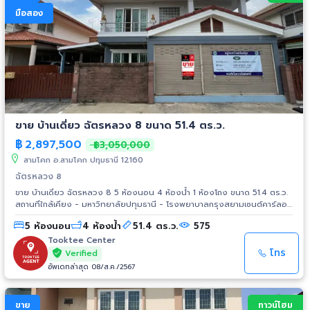
มือสอง
ขาย บ้านเดี่ยว ฉัตรหลวง 8 ขนาด 51.4 ตร.ว.
฿
2,897,500
฿3,050,000
สามโคก อ.สามโคก ปทุมธานี 12160
ฉัตรหลวง 8
ขาย บ้านเดี่ยว ฉัตรหลวง 8 5 ห้องนอน 4 ห้องน้ำ 1 ห้องโถง ขนาด 51.4 ตร.ว.
สถานที่ใกล้เคียง - มหาวิทยาลัยปทุมธานี - โรงพยาบาลกรุงสยามเซนต์คาร์ลอส
- วิทยาลัยการอาชีวศึกษาปทุมธานี - สำนักงานสรรพากรพื้นที่ปทุมธานี -
5 ห้องนอน
4 ห้องน้ำ
51.4 ตร.ว.
575
วิทยาลัยเทคนิคปทุมธานี - องค์การบริหารส่วนตำบล สวนพริกไทย
Tooktee Center
โทร
Verified
อัพเดทล่าสุด 08/ส.ค./2567
ขาย
ทาวน์โฮม