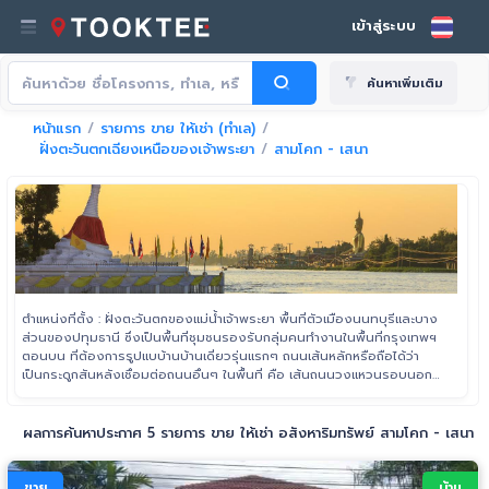
เข้าสู่ระบบ
ค้นหาเพิ่มเติม
หน้าแรก
รายการ ขาย ให้เช่า (ทำเล)
ฝั่งตะวันตกเฉียงเหนือของเจ้าพระยา
สามโคก - เสนา
ตำแหน่งที่ตั้ง : ฝั่งตะวันตกของแม่น้ำเจ้าพระยา พื้นที่ตัวเมืองนนทบุรีและบาง
ส่วนของปทุมธานี ซึ่งเป็นพื้นที่ชุมชนรองรับกลุ่มคนทำงานในพื้นที่กรุงเทพฯ
ตอนบน ที่ต้องการรูปแบบ้านบ้านเดี่ยวรุ่นแรกๆ ถนนเส้นหลักหรือถือได้ว่า
เป็นกระดูกสันหลังเชื่อมต่อถนนอื่นๆ ในพื้นที่ คือ เส้นถนนวงแหวนรอบนอก
ฝั่งตะวันตก (กาญจนาภิเษก) หรือมอเตอร์เวย์ ตั้งแต่พื้นที่ปทุมธานีถึงสามโคก
ไปจนถึงเส้นเชื่อมทางด่วนพิเศษศรีรัช-วงแหวนรอบนอก
ผลการค้นหาประกาศ 5 รายการ ขาย ให้เช่า อสังหาริมทรัพย์ สามโคก - เสนา
ขาย
บ้าน