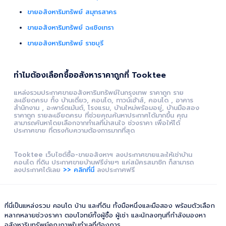
ขายอสังหาริมทรัพย์ สมุทรสาคร
ขายอสังหาริมทรัพย์ ฉะเชิงเทรา
ขายอสังหาริมทรัพย์ ราชบุรี
ทำไมต้องเลือกซื้ออสังหาราคาถูกที่ Tooktee
แหล่งรวมประกาศขายอสังหาริมทรัพย์ในกรุงเทพ ราคาถูก ราย
ละเอียดครบ ทั้ง บ้านเดี่ยว, คอนโด, ทาวน์เฮ้าส์, คอนโด , อาคาร
สำนักงาน , อะพาร์ตเม้นต์, โรงแรม, บ้านใหม่พร้อมอยู่, บ้านมือสอง
ราคาถูก รายละเอียดครบ ที่ช่วยคุณค้นหาประกาศได้มากขึ้น คุณ
สามารถค้นหาโดยเลือกจากทำเลที่น่าสนใจ ช่วงราคา เพื่อให้ได้
ประกาศขาย ที่ตรงกับความต้องการมากที่สุด
Tooktee เว็บไซต์ซื้อ-ขายอสังหาฯ ลงประกาศขายและให้เช่าบ้าน
คอนโด ที่ดิน ประกาศขายบ้านฟรีง่ายๆ แค่สมัครสมาชิก ก็สามารถ
ลงประกาศได้เลย
>> คลิกที่นี่
ลงประกาศฟรี
ที่นี่เป็นแหล่งรวม คอนโด บ้าน และที่ดิน ทั้งมือหนึ่งและมือสอง พร้อมตัวเลือก
หลากหลายช่วงราคา ตอบโจทย์ทั้งผู้ซื้อ ผู้เช่า และนักลงทุนที่กำลังมองหา
อสังหาริมทรัพย์คุณภาพในทำเลที่ต้องการ