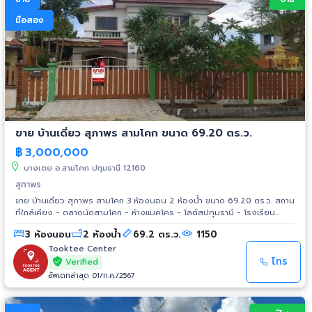
มือสอง
ขาย บ้านเดี่ยว สุภาพร สามโคก ขนาด 69.20 ตร.ว.
฿
3,000,000
บางเตย อ.สามโคก ปทุมธานี 12160
สุภาพร
ขาย บ้านเดี่ยว สุภาพร สามโคก 3 ห้องนอน 2 ห้องน้ำ ขนาด 69.20 ตร.ว. สถาน
ที่ใกล้เคียง - ตลาดนัดสามโคก - ห้างแมคโคร - โลตัสปทุมธานี - โรงเรียน
อนุบาลวิภารัตน์ - ทางด่วนด่านบางพูน
3 ห้องนอน
2 ห้องน้ำ
69.2 ตร.ว.
1150
Tooktee Center
โทร
Verified
อัพเดทล่าสุด 01/ก.ค./2567