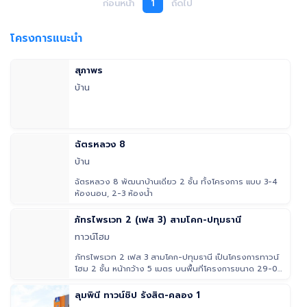
ก่อนหน้า
1
ถัดไป
เผื่อต่อรอง ทักมาคุยกันก่อนได้ครับ เจ้าของใจดี) 📞 สนใจติดต่อสอบถาม/นัดดู
บ้าน โทร: 095 997 9997 Line ID: whiskywangz
โครงการแนะนำ
สุภาพร
บ้าน
ฉัตรหลวง 8
บ้าน
ฉัตรหลวง 8 พัฒนาบ้านเดี่ยว 2 ชั้น ทั้งโครงการ แบบ 3-4
ห้องนอน, 2-3 ห้องน้ำ
ภัทรไพรเวท 2 (เฟส 3) สามโคก-ปทุมธานี
ทาวน์โฮม
ภัทรไพรเวท 2 เฟส 3 สามโคก-ปทุมธานี เป็นโครงการทาวน์
โฮม 2 ชั้น หน้ากว้าง 5 เมตร บนพื้นที่โครงการขนาด 29-0-
62.22 ไร่ จำนวน
ลุมพินี ทาวน์ชิป รังสิต-คลอง 1