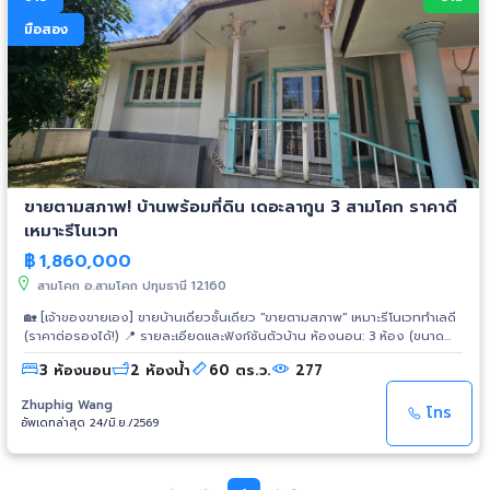
มือสอง
​ขายตามสภาพ! บ้านพร้อมที่ดิน เดอะลากูน 3 สามโคก ราคาดี
เหมาะรีโนเวท
฿
1,860,000
สามโคก อ.สามโคก ปทุมธานี 12160
🏡 [เจ้าของขายเอง] ขายบ้านเดี่ยวชั้นเดียว "ขายตามสภาพ" เหมาะรีโนเวททำเลดี
(ราคาต่อรองได้!) 📍 รายละเอียดและฟังก์ชันตัวบ้าน ห้องนอน: 3 ห้อง (ขนาด
กำลังดี เหมาะกับครอบครัว) ห้องน้ำ: 2 ห้อง ห้องนั่งเล่น: 1 ห้อง (โซนพักผ่อน
3 ห้องนอน
2 ห้องน้ำ
60 ตร.ว.
277
แยกเป็นสัดส่วน) ห้องโถงกลาง: 1 ห้องใหญ่ (กว้างขวาง โปร่งโล่ง จัดสรรพื้นที่
ง่าย) ห้องครัว: 1 ห้อง ที่จอดรถ: 2 คัน (ในร่ม 1 หน้าบ้าน 1 จอดสบายไม่แออัด) :
Zhuphig Wang
เหมาะมากสำหรับสายรีโนเวท ซื้อไปทาสีใหม่ เปลี่ยนสุขภัณฑ์ หรือทำบิวต์อินตาม
โทร
อัพเดทล่าสุด 24/มิ.ย./2569
สไตล์ที่ชอบ ได้บ้านใหม่ในราคาสบายกระเป๋า พื้นที่คุ้มค่า: ฟังก์ชัน 3 นอน 2 น้ำ 2
จอด ในราคานี้หาได้ยากในปัจจุบัน 🚗 ทำเลที่ตั้งและการเดินทาง พิกัด: หมู่บ้าน
เดอะลากูน 3 ถ.ปทุมธานี-สามโคก-เสนา หมู่บ้าน เดอะลากูน 3 ท้ายเกาะ สามโคก
ปทุมธานี 💰 ราคาและการเงื่อนไขการขาย ราคาขาย: 1,860,000 บาท (ราคาตั้งไว้