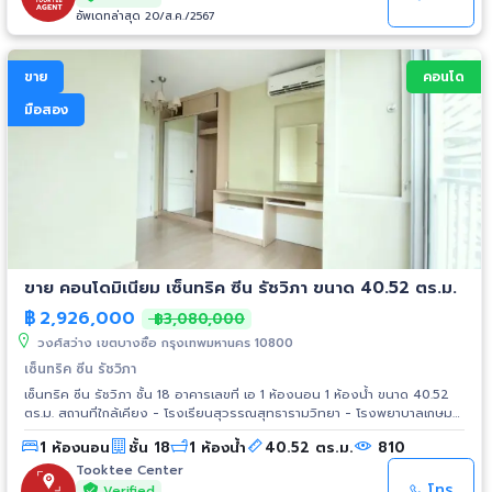
อัพเดทล่าสุด 20/ส.ค./2567
ขาย
คอนโด
มือสอง
ขาย คอนโดมิเนียม เซ็นทริค ซีน รัชวิภา ขนาด 40.52 ตร.ม.
฿
2,926,000
฿3,080,000
วงศ์สว่าง เขตบางซื่อ กรุงเทพมหานคร 10800
เซ็นทริค ซีน รัชวิภา
เซ็นทริค ซีน รัชวิภา ชั้น 18 อาคารเลขที่ เอ 1 ห้องนอน 1 ห้องน้ำ ขนาด 40.52
ตร.ม. สถานที่ใกล้เคียง - โรงเรียนสุวรรณสุทธารามวิทยา - โรงพยาบาลเกษม
ราษฎร์ประชาชื่น - วงศ์สว่างทาวเซ็นเตอร์ - บิ๊กซี วงศ์สว่าง - ท็อปส์
1 ห้องนอน
ชั้น 18
1 ห้องน้ำ
40.52 ตร.ม.
810
ซุปเปอร์มาร์เก็ต ประชานิเวศน์ - มหาวิทยาลัยเทคโนโลยีพระจอมเกล้า
พระนครเหนือ
Tooktee Center
โทร
Verified