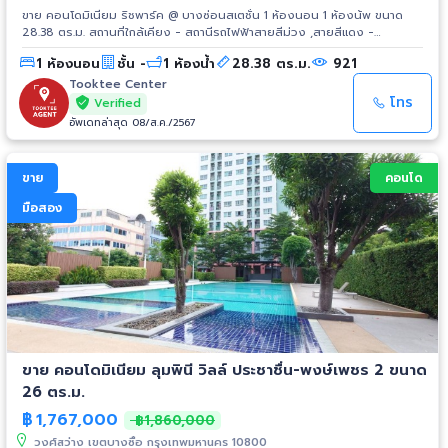
ขาย คอนโดมิเนียม ริชพาร์ค @ บางซ่อนสเตชั่น 1 ห้องนอน 1 ห้องน้พ ขนาด
28.38 ตร.ม. สถานที่ใกล้เคียง - สถานีรถไฟฟ้าสายสีม่วง ,สายสีแดง -
สำนักงานเขตบางซื่อ - รัฐสภาแห่งใหม่ - รพ.เกษมราษฎร์ ประชาชื่น - รพ.นนเวช
1 ห้องนอน
ชั้น -
1 ห้องน้ำ
28.38 ตร.ม.
921
- รพ. วิภาวดี - เซ็นทรัลลาดพร้าว - เมเจอร์รัชโยธิน - เดอะมอลล์ งามวงศ์วาน
- การไฟฟ้านนทบุรี - บริษัทเครือซีเมนต์ไทย (SCG ) - บริษัท ปตท. - บริษัท ยูนิ
Tooktee Center
ลิเวอร์ - ม.เกษตรศาสตร์ - ม.ธุรกิจบัณฑิตย์ - เทคโนโลยีพระจอมเกล้า
โทร
Verified
พระนครเหนือ - ราชภัฏจันทรเกษม
อัพเดทล่าสุด 08/ส.ค./2567
ขาย
คอนโด
มือสอง
ขาย คอนโดมิเนียม ลุมพินี วิลล์ ประชาชื่น-พงษ์เพชร 2 ขนาด
26 ตร.ม.
฿
1,767,000
฿1,860,000
วงศ์สว่าง เขตบางซื่อ กรุงเทพมหานคร 10800