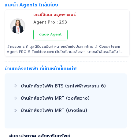
แนะนำ Agents ไกล้เคียง
เทรซี่มิเชล บรุพพาเชอร์
Agent Pro : 293
ติดต่อ Agent
🚩กรรมการ ที่ มูลนิธิประเมินค่า-นายหน้าแห่งประเทศไทย 🚩 Coach team
Agent PRO ที่ Tooktee.com เว็บไซต์ขายอสังหาฯ-นายหน้าอิสระอันดับ 1
ในไทย 🚩 เป็น Examiner ที่ สถาบันคุณวุฒิวิชาชีพ (องค์การมหาชน) ระดับ
5 🚩 เป็นวิทยากรบรรยาย "นายหน้า" อสังหาริมทรัพย์ ที่ โรงเรียนธุรกิจ
อสังหาริมทรัพย์ไทย 🚩 Property Consultant ที่ Tooktee ขาย-ซื้อ บ้าน
บ้านใกล้รถไฟฟ้า ที่มีในหน้านี้แนะนำ!
มือสอง อสังหาริมทรัพย์ กรุงเทพและปริมณฑล 🚩 อนุกรรม ที่สมาคมนาย
หน้า อสังหาริมทรัพย์ 🚩 อดีต Sale นายหน้าอสังหาริมทรัพย์ ที่ RE/MAX
และ ERA
บ้านใกล้รถไฟฟ้า BTS (รถไฟฟ้าพระราม 6)
บ้านใกล้รถไฟฟ้า MRT (วงศ์สว่าง)
บ้านใกล้รถไฟฟ้า MRT (บางซ่อน)
ค้นหาประกาศ อสังหาริมทรัพย์