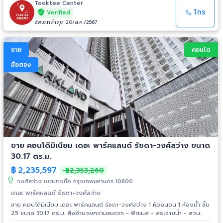
งามวงศ์วาน-แคราย : 3.8 กม. - โรงพยาบาลนนทเวช : 1.4 กม. - โรงพยาบาล
Tooktee Center
เกษมราษฎร์ : 1.6 กม. - โรงพยาบาลวิภาวดี : 3.4 กม. - มหาวิทยาลัยธุรกิจ
โทร
Verified
บัณฑิตย์ : 3.0 กม. - มหาวิทยาลัยเกษตรศาสตร์ : 3.4 กม. - กระทรวง
อัพเดทล่าสุด 20/ส.ค./2567
สาธารณสุข : 5.0 กม.
ขาย
คอนโด
มือสอง
ขาย คอนโดิมิเนียม เดอะ พาร์คแลนด์ รัชดา-วงศ์สว่าง ขนาด
30.17 ตร.ม.
฿
2,235,597
฿2,353,260
วงศ์สว่าง เขตบางซื่อ กรุงเทพมหานคร 10800
เดอะ พาร์คแลนด์ รัชดา-วงศ์สว่าง
ขาย คอนโดิมิเนียม เดอะ พาร์คแลนด์ รัชดา-วงศ์สว่าง 1 ห้องนอน 1 ห้องน้ำ ชั้น
25 ขนาด 30.17 ตร.ม. สิ่งอำนวยความสะดวก - ฟิตเนส - สระว่ายน้ำ - สวน
สาธารณะ - เจ้าหน้าที่รักษาความปลอดภัย (รปภ) - ซาวน่า สถานที่ใกล้เคียง -