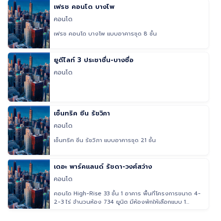
เฟรช คอนโด บางโพ
คอนโด
เฟรช คอนโด บางโพ แบบอาคารชุด 8 ชั้น
ยูดีไลท์ 3 ประชาชื่น-บางซื่อ
คอนโด
เซ็นทริค ซีน รัชวิภา
คอนโด
เซ็นทริค ซีน รัชวิภา แบบอาคารชุด 21 ชั้น
เดอะ พาร์คแลนด์ รัชดา-วงศ์สว่าง
คอนโด
คอนโด High-Rise 33 ชั้น 1 อาคาร พื้นที่โครงการขนาด 4-
2-3 ไร่ จำนวนห้อง 734 ยูนิต มีห้องพักให้เลือกแบบ 1
Bedroom และ 2 Be