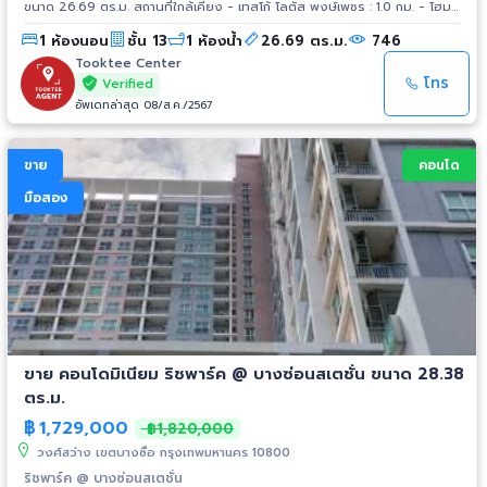
ขนาด 26.69 ตร.ม. สถานที่ใกล้เคียง - เทสโก้ โลตัส พงษ์เพชร : 1.0 กม. - โฮม
โปร ประชาชื่น : 1.0 กม. - เดอะมอลล์ งามวงศ์วาน : 1.5 กม. - พันธ์ทิพย์
1 ห้องนอน
ชั้น 13
1 ห้องน้ำ
26.69 ตร.ม.
746
งามวงศ์วาน : 2.1 กม. - เทสโก้ โลตัส รัตนาธิเบศร์ : 3.8 กม. - เอสพลานาด
งามวงศ์วาน-แคราย : 3.8 กม. - โรงพยาบาลนนทเวช : 1.4 กม. - โรงพยาบาล
Tooktee Center
เกษมราษฎร์ : 1.6 กม. - โรงพยาบาลวิภาวดี : 3.4 กม. - มหาวิทยาลัยธุรกิจ
โทร
Verified
บัณฑิตย์ : 3.0 กม. - มหาวิทยาลัยเกษตรศาสตร์ : 3.4 กม. - กระทรวง
อัพเดทล่าสุด 08/ส.ค./2567
สาธารณสุข : 5.0 กม.
ขาย
คอนโด
มือสอง
ขาย คอนโดมิเนียม ริชพาร์ค @ บางซ่อนสเตชั่น ขนาด 28.38
ตร.ม.
฿
1,729,000
฿1,820,000
วงศ์สว่าง เขตบางซื่อ กรุงเทพมหานคร 10800
ริชพาร์ค @ บางซ่อนสเตชั่น