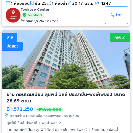
1 ห้องนอน
ชั้น 25
1 ห้องน้ำ
30.17 ตร.ม.
1247
บิ๊กซี วงศ์สว่าง - เมเจอร์ฯ รัชโยธิน รพ.เกษมราษฎร์ - ม.เทคโนโลยี
พระจอมเกล้าพระนครเหนือ - รร.โยธินบูรณะ การเดินทาง - ถ.กรุงเทพ-นนท์
Tooktee Center
รถไฟฟ้า - MRT วงศ์สว่าง
โทร
Verified
อัพเดทล่าสุด 20/ส.ค./2567
ขาย
คอนโด
มือสอง
ขาย คอนโดมิเนียม ลุมพินี วิลล์ ประชาชื่น-พงษ์เพชร2 ขนาด
26.69 ตร.ม.
฿
1,572,250
฿1,655,000
วงศ์สว่าง เขตบางซื่อ กรุงเทพมหานคร 10800
ลุมพินี วิลล์ ประชาชื่น-พงษ์เพชร 2
ขาย คอนโดมิเนียม ลุมพินี วิลล์ ประชาชื่น-พงษ์เพชร2 1 ห้องนอน 1 ห้องน้ำ