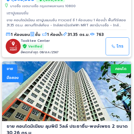
บางซื่อ เขตบางซื่อ กรุงเทพมหานคร 10800
เตาปูนแมนชั่น
ขาย คอนโดมิเนียม เตาปูนแมนชั่น ทาวเวอร์ ซี 1 ห้องนอน 1 ห้องน้ำ พื้นที่ใช้สอย
31.35 ตร.ม. สถานที่ใกล้เคียง - ใกล้สถานีรถไฟฟ้า MRT สถานีบางซื่อ - ใกล้
สถานีรถไฟฟ้า MRT สถานีเตาปูน - บริษัท ปูนซิเมนต์ไทย จำกัด (SCG) - โลตัส
1 ห้องนอน
ชั้น
1 ห้องน้ำ
31.35 ตร.ม.
763
ประชาชื่น - ศาลเยาวชนและครอบครัวกลาง - สถานีกลางกรุงเทพอภิวัฒน์ -
ศูนย์การค้าเกทเวย์ แอท บางซื่อ - ตลาด อ.ต.ก. - ตลาดนัดจตุจักร
Tooktee Center
โทร
Verified
อัพเดทล่าสุด 08/ส.ค./2567
ขาย
คอนโด
มือสอง
ขาย คอนโดมิเนียม ลุมพินี วิลล์ ประชาชื่น-พงษ์เพชร 2 ขนาด
30.26 ตร.ม