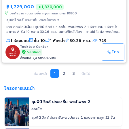
฿
1,729,000
฿1,820,000
วงศ์สว่าง เขตบางซื่อ กรุงเทพมหานคร 10800
ลุมพินี วิลล์ ประชาชื่น-พงษ์เพชร 2
ขาย คอนโดมิเนียม ลุมพินี วิลล์ ประชาชื่น-พงษ์เพชร 2 1 ห้องนอน 1 ห้องน้ำ
อาคาร A ชั้น 10 ขนาด 30.26 ตร.ม สถานที่ใกล้เคียง - เทสโก้ โลตัส พงษ์เพชร :
1.0 กม. - โฮมโปร ประชาชื่น : 1.0 กม. - เดอะมอลล์ งามวงศ์วาน : 1.5 กม. -
1 ห้องนอน
ชั้น 10
1 ห้องน้ำ
30.26 ตร.ม.
729
พันธ์ทิพย์ งามวงศ์วาน : 2.1 กม. - เทสโก้ โลตัส รัตนาธิเบศร์ : 3.8 กม. - เอส
พลานาด งามวงศ์วาน-แคราย : 3.8 กม. - โรงพยาบาลนนทเวช : 1.4 กม. - โรง
Tooktee Center
พยาบาลเกษมราษฎร์ : 1.6 กม. - โรงพยาบาลวิภาวดี : 3.4 กม. - มหาวิทยาลัย
โทร
Verified
ธุรกิจบัณฑิตย์ : 3.0 กม.
อัพเดทล่าสุด 08/ส.ค./2567
ก่อนหน้า
1
2
3
ถัดไป
โครงการแนะนำ
ลุมพินี วิลล์ ประชาชื่น-พงษ์เพชร 2
คอนโด
ลุมพินี วิลล์ ประชาชื่น-พงษ์เพชร 2 แบบอาคารชุด 32 ชั้น