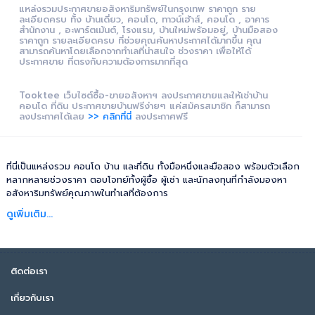
แหล่งรวมประกาศขายอสังหาริมทรัพย์ในกรุงเทพ ราคาถูก ราย
ละเอียดครบ ทั้ง บ้านเดี่ยว, คอนโด, ทาวน์เฮ้าส์, คอนโด , อาคาร
สำนักงาน , อะพาร์ตเม้นต์, โรงแรม, บ้านใหม่พร้อมอยู่, บ้านมือสอง
ราคาถูก รายละเอียดครบ ที่ช่วยคุณค้นหาประกาศได้มากขึ้น คุณ
สามารถค้นหาโดยเลือกจากทำเลที่น่าสนใจ ช่วงราคา เพื่อให้ได้
ประกาศขาย ที่ตรงกับความต้องการมากที่สุด
Tooktee เว็บไซต์ซื้อ-ขายอสังหาฯ ลงประกาศขายและให้เช่าบ้าน
คอนโด ที่ดิน ประกาศขายบ้านฟรีง่ายๆ แค่สมัครสมาชิก ก็สามารถ
ลงประกาศได้เลย
>> คลิกที่นี่
ลงประกาศฟรี
ที่นี่เป็นแหล่งรวม คอนโด บ้าน และที่ดิน ทั้งมือหนึ่งและมือสอง พร้อมตัวเลือก
หลากหลายช่วงราคา ตอบโจทย์ทั้งผู้ซื้อ ผู้เช่า และนักลงทุนที่กำลังมองหา
อสังหาริมทรัพย์คุณภาพในทำเลที่ต้องการ
ดูเพิ่มเติม...
ติดต่อเรา
เกี่ยวกับเรา