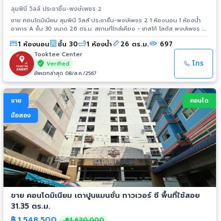
ลุมพินี วิลล์ ประชาชื่น-พงษ์เพชร 2
ขาย คอนโดมิเนียม ลุมพินี วิลล์ ประชาชื่น-พงษ์เพชร 2 1 ห้องนอน 1 ห้องน้ำ
อาคาร A ชั้น 30 ขนาด 26 ตร.ม. สถานที่ใกล้เคียง - เทสโก้ โลตัส พงษ์เพชร :
1.0 กม. - โฮมโปร ประชาชื่น : 1.0 กม. - เดอะมอลล์ งามวงศ์วาน : 1.5 กม. -
1 ห้องนอน
ชั้น 30
1 ห้องน้ำ
26 ตร.ม.
697
พันธ์ทิพย์ งามวงศ์วาน : 2.1 กม. - เทสโก้ โลตัส รัตนาธิเบศร์ : 3.8 กม. - เอส
พลานาด งามวงศ์วาน-แคราย : 3.8 กม. - โรงพยาบาลนนทเวช : 1.4 กม. - โรง
Tooktee Center
พยาบาลเกษมราษฎร์ : 1.6 กม. - โรงพยาบาลวิภาวดี : 3.4 กม. - มหาวิทยาลัย
โทร
Verified
ธุรกิจบัณฑิตย์ : 3.0 กม. - มหาวิทยาลัยเกษตรศาสตร์ : 3.4 กม. - กระทรวง
อัพเดทล่าสุด 08/ส.ค./2567
สาธารณสุข : 5.0 กม.
ขาย
คอนโด
มือสอง
ขาย คอนโดมิเนียม เตาปูนแมนชั่น ทาวเวอร์ ซี พื้นที่ใช้สอย
31.35 ตร.ม.
฿
1,548,500
฿1,630,000