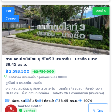
ขาย
คอนโด
มือสอง
ขาย คอนโดมิเนียม ยู ดีไลท์ 3 ประชาชื่น - บางซื่อ ขนาด
38.45 ตร.ม.
฿
2,593,500
฿2,730,000
วงศ์สว่าง เขตบางซื่อ กรุงเทพมหานคร 10800
ยูดีไลท์ 3 ประชาชื่น-บางซื่อ
ขาย คอนโดมิเนียม ยู ดีไลท์ 3 ประชาชื่น - บางซื่อ 1 ห้องนอน 1 ห้องน้ำ ขนาด
38.45 ตร.ม. ชั้น5 สถานที่ใกล้เคียง - รถไฟฟ้า MRT ส่วนต่อขยาย (สายสีม่วง)
- ใกล้ทางด่วน (ประชานุกูล) - เทสโก้ โลตัส - บิ๊กซี - เซ็นทรัล ลาดพร้าว - โรง
1 ห้องนอน
ชั้น 5
1 ห้องน้ำ
38.45 ตร.ม.
1074
พยาบาลเกษมราษฏร์ - บองมาเช่ - เมเจอร์ อเวนิว
Tooktee Center
โทร
Verified