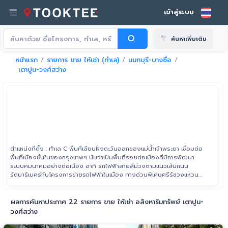
เข้าสู่ระบบ
ค้นหาเพิ่มเติม
หน้าแรก
รายการ ขาย ให้เช่า (ทำเล)
นนทบุรี-บางซื่อ
เตาปูน-วงศ์สว่าง
ตำแหน่งที่ตั้ง : ทำเล C พื้นที่เลียบฝั่งตะวันออกของแม่น้ำเจ้าพระยา เชื่อมต่อ
พื้นที่เมืองชั้นในของกรุงเทพฯ นับว่าเป็นพื้นที่รอยต่อเมืองที่มีการพัฒนา
ระบบคมนาคมอย่างต่อเนื่อง อาทิ รถไฟฟ้าสายสีม่วงตามแนวเส้นถนน
รัตนาธิเบศร์กับโครงการข่ายรถไฟฟ้าในเมือง ทางด่วนพิเศษศรีรัชวงแหวน
รอบนอก เป็นต้น ขอบเขตของพื้นที่ทิศเหนือจรดถนนเลี่ยงเมืองนนทบุรี ไป
สุดขอบเขตทิศใต้ที่ถนนราชวิถี (ฝั่งขาเข้าอนุสาวรีย์ชัยสมรภูมิ)
ผลการค้นหาประกาศ 22 รายการ ขาย ให้เช่า อสังหาริมทรัพย์ เตาปูน-
วงศ์สว่าง