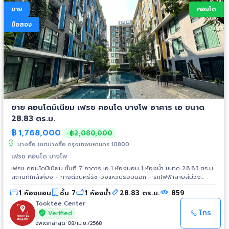
ขาย
คอนโด
มือสอง
ขาย คอนโดมิเนียม เฟรช คอนโด บางโพ อาคาร เอ ขนาด
28.83 ตร.ม.
฿
1,768,000
฿2,080,000
บางซื่อ เขตบางซื่อ กรุงเทพมหานคร 10800
เฟรช คอนโด บางโพ
เฟรช คอนโดมิเนียม ชั้นที่ 7 อาคาร เอ 1 ห้องนอน 1 ห้องน้ำ ขนาด 28.83 ตร.ม.
สถานที่ใกล้เคียง - ทางด่วนศรีรัช-วงแหวนรอบนอก - รถไฟฟ้าสายสีม่วง
สถานีเตาปูนบางซ่อน - บิ๊กซี วงศ์สว่าง - เทสโก้โลตัส ประชาชื่น - ตลาดนัด
1 ห้องนอน
ชั้น 7
1 ห้องน้ำ
28.83 ตร.ม.
859
จตุจักร - มหาวิทยาลัยเทคโนโลยีพระจอมเกล้าพระนครเหนือ - โรงพยาบาล
บางโพ - โรงพยาบาลเกษมราษฎร์
Tooktee Center
โทร
Verified
อัพเดทล่าสุด 08/เม.ย./2568