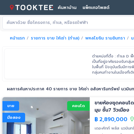
ค้นหาบ้าน
แพ็กเกจโพสต์
หน้าแรก
รายการ ขาย ให้เช่า (ทำเล)
พหลโยธิน รามอินทรา
น
ตำแหน่งที่ตั้ง : ทำเล D 
เป็นที่อยู่อาศัยรองรับ
ในพื้นที่ ปัจจุบันเริ่มม
กลุ่มคนทำงานในเมืองที่เ
มาจากเส้นถนนพหลโยธิน
ภิเษก (วงแหวนรอบนอกฝั่
ผลการค้นหาประกาศ 40 รายการ ขาย ให้เช่า อสังหาริมทรัพย์ นวมินท
วิภาวดีรังสิต
ขายห้องชุดคอนโด 
ขาย
คอนโด
มุม ชั้น7 วิวเมือง
มือสอง
฿
2,890,000
เดอะคิทท์ พลัส นวมินทร