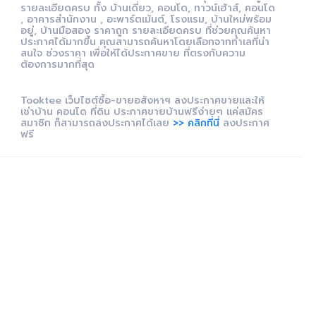
รายละเอียดครบ ทั้ง บ้านเดี่ยว, คอนโด, ทาวน์เฮ้าส์, คอนโด
, อาคารสำนักงาน , อะพาร์ตเม้นต์, โรงแรม, บ้านใหม่พร้อม
อยู่, บ้านมือสอง ราคาถูก รายละเอียดครบ ที่ช่วยคุณค้นหา
ประกาศได้มากขึ้น คุณสามารถค้นหาโดยเลือกจากทำเลที่น่า
สนใจ ช่วงราคา เพื่อให้ได้ประกาศขาย ที่ตรงกับความ
ต้องการมากที่สุด
Tooktee เว็บไซต์ซื้อ-ขายอสังหาฯ ลงประกาศขายและให้
เช่าบ้าน คอนโด ที่ดิน ประกาศขายบ้านฟรีง่ายๆ แค่สมัคร
สมาชิก ก็สามารถลงประกาศได้เลย
>> คลิกที่นี่
ลงประกาศ
ฟรี