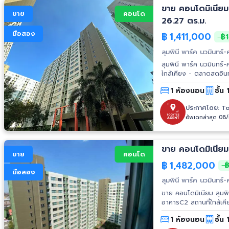
ขาย คอนโดมิเนียม 
ขาย
คอนโด
26.27 ตร.ม.
มือสอง
฿
1,411,000
฿1
ลุมพินี พาร์ค นวมินทร์-
ลุมพินี พาร์ค นวมินทร์-ศ
ใกล้เคียง - ตลาดสดอิน
จ๊อดแฟร์แดนเนรมิตร - 
1 ห้องนอน
ชั้น
ประกาศโดย:
To
อัพเดทล่าสุด 08
ขาย คอนโดมิเนียม 
ขาย
คอนโด
฿
1,482,000
฿
มือสอง
ลุมพินี พาร์ค นวมินทร์-
ขาย คอนโดมิเนียม ลุมพิ
อาคารC2 สถานที่ใกล้เคียง - บิ๊กซี สุขาภิบาล 3 - สถาบันบัณฑิตพัฒนบริหารศาสตร์ (นิด้า) - ม.รัตน
บัณฑิต - แฟชั่นไอส์แลน
1 ห้องนอน
ชั้น 
เดินทาง - ซ.นวมินทร์ 3