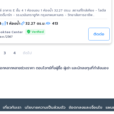
 E ชั้น 4 1 ห้องนอน 1 ห้องน้ำ 32.27 ตร.ม. สถานที่ใกล้เคียง - โลตัส
ัดดี้มาร์ท - รร.นวมินทราชูทิศ กรุงเทพมหานคร - วิทยาลัยการอาชีพ
ญจมินทร์ - รพ.พญาไท นวมินทร์ - รพ.นวเวช - รพ.เด็กสินแพทย์ รามอินทรา -
4
1 ห้องน้ำ
32.27 ตร.ม.
413
 - แม็กซ์แวลู นวมินทร์ - เคเอ็ม 8 เพลส - แฟชั่นไอส์แลนด์
Verified
oktee Center
ติดต่อ
/ส.ค./2567
3
4
ถัดไป
ลือกหลากหลายช่วงราคา ตอบโจทย์ทั้งผู้ซื้อ ผู้เช่า และนักลงทุนที่กำลังมอง
เกี่ยวกับเรา
นโยบายความเป็นส่วนตัว
ข้อตกลงและเงื่อนไข
แผนผ