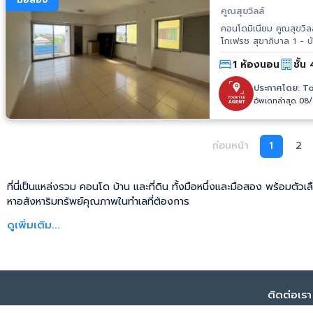
คูณสุขวิลล์
คอนโดมิเนียม คูณสุขวิลล์ อาคาร
โกเฟรช สุขาภิบาล 1 - บ
นวมินทราชูทิศ - รร.เบ
1 ห้องนอน
ชั้น 
เทสโก้โลตัส สุขาภิบาล 1
ประกาศโดย:
To
อัพเดทล่าสุด 08
ก่อนหน้า
1
2
ที่นี่เป็นแหล่งรวม คอนโด บ้าน และที่ดิน ทั้งมือหนึ่งและมือสอง พร้อมตัวเ
หาอสังหาริมทรัพย์คุณภาพในทำเลที่ต้องการ
ดูเพิ่มเติม...
ติดต่อเรา