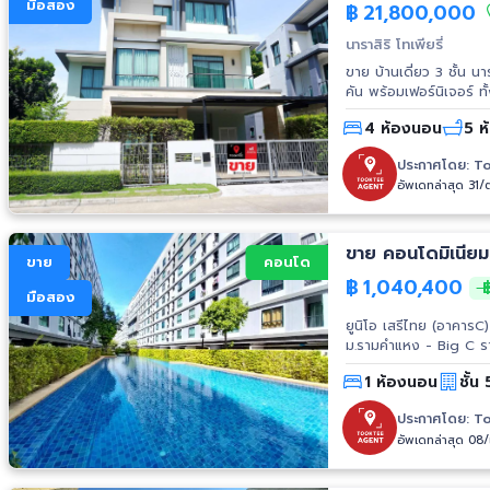
มือสอง
เกษตรศาสตร์ #ที่ดินใกล
฿
21,800,000
นาราสิริ โทเพียรี่
ขาย บ้านเดี่ยว 3 ชั้น น
คัน พร้อมเฟอร์นิเจอร์ ทั้งหลัง เนื้อที่ 84 ตร.ว พื้นที่ใช้สอย 281 ตร.ม. สิ่งอำนวยความสะดวก ✨Club
house ✨สระว่ายน้ำ ✨
4 ห้องนอน
5 ห
24 ชั่วโมง กล้อง CCTV สถานที่ใกล้เคียง - Fashion Island - The Promenade - Ce
Eastville - The Mall 
ประกาศโดย:
To
พยาบาลสินแพทย์ การเดินทาง - ใกล้ทางออกมอเตอร์เวย์ - ใกล้จุดขึ้น-ลงทางด่วนด่านรามอินทรา-
อัพเดทล่าสุด 31/
อาจณรงค์ - ใกล้รถไฟฟ้
ขาย คอนโดมิเนียม
ขาย
คอนโด
฿
1,040,400
฿
มือสอง
ยูนิโอ เสรีไทย (อาคารC) ชั้น 5 
ม.รามคำแหง - Big C 
สุขาภิบาล 3 .- Tesco 
1 ห้องนอน
ชั้น 
Food Land รามคำแหง 
Center - Major Holl
ประกาศโดย:
To
พัฒนาการ - สัมมากรเพ
อัพเดทล่าสุด 08