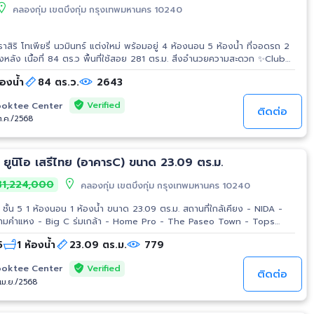
้เลียบด่วนรามอินทรา
คลองกุ่ม เขตบึงกุ่ม กรุงเทพมหานคร 10240
าราสิริ โทเพียรี่ นวมินทร์ แต่งใหม่ พร้อมอยู่ 4 ห้องนอน 5 ห้องน้ำ ที่จอดรถ 2
ฟิตเนส ✨สวนสาธารณะ และ สนามเด็กเล่น ✨ระบบรักษาความปลอดภัยตลอด
้องน้ำ
84 ตร.ว.
2643
ntral
Lifestore Bangkapi - โรงเรียนเลิศหล้า - มหาวิทยาลัยเกษตรศาสตร์ - โรง
Verified
oktee Center
ติดต่อ
ต.ค./2568
าสายสีชมพู สถานีคู้บอน
 ยูนิโอ เสรีไทย (อาคารC) ขนาด 23.09 ตร.ม.
1,224,000
คลองกุ่ม เขตบึงกุ่ม กรุงเทพมหานคร 10240
1 ห้องนอน 1 ห้องน้ำ ขนาด 23.09 ตร.ม. สถานที่ใกล้เคียง - NIDA -
รามคำแหง - Big C ร่มเกล้า - Home Pro - The Paseo Town - Tops
Lotus พัฒนาการ - Tesco Lotus สุขาภิบาล 3 - ไทวัสดุ สุขาภิบาล 3 -
5
1 ห้องน้ำ
23.09 ตร.ม.
779
- The Mall รามคำแหง - Major Cineplex รามคำแหง - Huamark Town
ywood รามคำแหง - ตลาดนัด กกท - สนามราชมังคลากีฬาสถาน - MaxValue
Verified
oktee Center
ลส - ตลาดน้ำขวัญเรียม
ติดต่อ
/เม.ย./2568