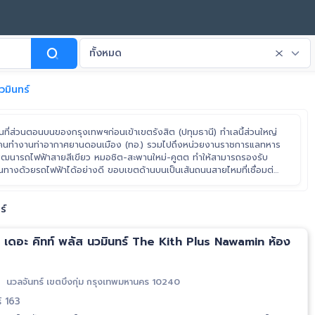
ทั้งหมด
วมินทร์
พื้นที่ส่วนตอนบนของกรุงเทพฯก่อนเข้าเขตรังสิต (ปทุมธานี) ทำเลนี้ส่วนใหญ่
กลุ่มคนทำงานท่าอากาศยานดอนเมือง (ทอ.) รวมไปถึงหน่วยงานราชการแลทหาร
ีการพัฒนารถไฟฟ้าสายสีเขียว หมอชิต-สะพานใหม่-คูตต ทำให้สามารถรองรับ
ดินทางด้วยรถไฟฟ้าได้อย่างดี ขอบเขตด้านบนเป็นเส้นถนนสายไหมที่เชื่อมต่อ
ยาวไปถึงบางส่วนของเส้นถนนหทัยราษฎร์ ด้านตะวันออกจรดถนนกาญจนา
งตะวันออก) ทิศใต้จรดถนนประเสริฐมนูญกิจและฝั่งตะวันตกจรดถนน
ร์
เดอะ คิทท์ พลัส นวมินทร์ The Kith Plus Nawamin ห้อง
นวลจันทร์ เขตบึงกุ่ม กรุงเทพมหานคร 10240
์ 163