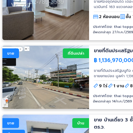
ขายห้องชุดคอนโด เดอะ
นวมินทร์ 163 แขวงคลองกุ่ม เขตบึงกุ
53.16 ตร.ม. อาคาร A ชั้
2 ห้องนอน
ชั้น
มุม ห้องใหญ่ มีระเบียง เฟอร์นิเจอร์และเครื่องใช้ไฟฟ้าที่ให้ : เตียงและที่นอน, ตู้เสื้อผ้า, โต๊ะทำงาน+เก้าอี้ 1
ตัว โซฟาและโต๊ะหน้าโซฟา,
ประกาศโดย:
thai topp
เครื่อง เครื่องทำน้ำอุ่น 1 เครื่อง, ครัว build-in, ไมโครเ
อัพเดทล่าสุด 27/ก.ค./256
https://vt.tiktok.com/ZSuNpyNEy/ รายล
https://thaitopproperty.com/195982-.html สน
(K.Nueng) Mobile: 09
thaitopproperty@hotmail.com
ขายที่ดินประเสริฐม
ขาย
ที่ดินเปล่า
#CondoforSale #คอนโดนวมินทร์ #คอนโดใกล้รถไฟฟ้าสายสีชมพู #รถไฟฟ้าสายสีชมพู #คู้บอน
฿
1,136,970,00
#PinkLine #MRT #TheKithPlusNawamin #เดอะคิทท์พลัสนวมินทร์ #RamintraCondo
#รามอินทรา #คอนโดนวล
ขายที่ดินประเสริฐมนูกิจ
ขายยกแปลง มูลค่า 1,1
ต่อตร.วา = 300,000 บาทต่อตร.วา ขนาดที่ดิน 9-1-89.9 ไร่ หรื
9 ไร่
1 งาน
8
ประเสริฐมนูกิจ 280 เม
สีเหลือง(ย.๓-๓๔) สถานที่ใกล้เคียง ถนนประเสริฐมนูกิจ, ถนนนวมินทร์, ตลาดธนะสิน, ตลาดนัดเกตุทวี
ประกาศโดย:
thai topp
รุ่งเรือง, Market Pla
อัพเดทล่าสุด 14/ก.ค./2569
ปัฐวิกรณ์ โรงเรียนบดิน
โรงเรียนเลิศหล้า สนามก
ในครัวแบรนด์อีฟ ร้านช
บางเขน รายละเอียดเพิ่มเติมคลิ๊ก: https://thaitopproperty.com/193435-.html สนใจติดต่อ K.หนึ่ง
ขาย บ้านเดี่ยว 3 ช
ขาย
บ้าน
092-789-3539 Line I
ตร.ว.
www.thaitopproperty.com #ที่ดินประเสริฐมนูกิจ #ที่ดินนวมินทร์ #ที่ด