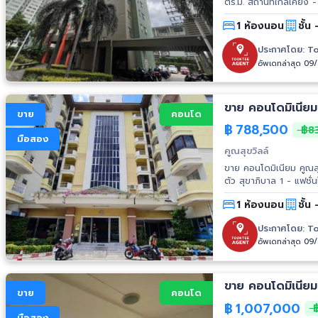
ตร.ม. สถานที่ใกล้เคียง - บิ๊กซี สุขาภิบาล 3 - สถาบันบัณฑิตพัฒนบริหารศาสตร์ (นิด้า) - ม.รัตนบัณฑิต
- แฟชั่นไอส์แลนด์ - เดอะม
1 ห้องนอน
ชั้น 
- ซ.นวมินทร์ 38 - ถ.นวม
ประกาศโดย:
To
อัพเดทล่าสุด 09
ขาย
คอนโด
฿
788,500
฿8
มือสอง
คูณสุขวิลล์
ขาย คอนโดมิเนียม คูณสุขวิลล์ 1 ห้องนอน 1 ห้องน้ำ ขนาด 31.77 ตร.ม. สถานที
ตัว สุขาภิบาล 1 - แฟชั่นไอส์แลนด์ - โรงพยาบาลศรีสยาม - โรงเรียนนวมินทร์ฯ - โรงเรียน
บดินทรเดชา 2
1 ห้องนอน
ชั้น 
ประกาศโดย:
To
อัพเดทล่าสุด 09
ขาย คอนโดมิเนียม
ขาย
คอนโด
฿
1,007,000
฿
มือสอง