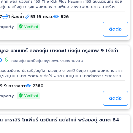
 คิทท์ พลัส นวมินทร์ 163 The Kith Plus Nawamin 163 ถนนนวมินทร์ ซอย
่ม กรุงเทพมหานคร ขายเพียง 2,890,000 บาท ขนาดห้อง
น 7 วิวเมือง วิวโล่ง 2 ห้องนอน 1 ห้องน้ำ 1 ห้องนั่งเล่น 1 ครัว 1 จอดรถ ห้อง
 7
1 ห้องน้ำ
53.16 ตร.ม.
826
 โต๊ะอาหารและเก้าอี้ 2 ตัว, โทรทัศน์, ชั้นวางโทรทัศน์ แอร์ 3 เครื่อง, ตู้เย็น 1
Verified
roperty
วฟ รับชมคลิป Tiktok:
ติดต่อ
9
ะเอียดเพิ่มเติม Click:
ใจนัดชมห้องกรุณานัดล่วงหน้า Contact: K.หนึ่ง
2-789-3539 Line ID: 0907894941 E-mail:
 www.ThaiTopProperty.com #ขายคอนโด #คอนโดมือสอง
นูกิจ นวมินทร์ คลองกุ่ม บางกะปิ บึงกุ่ม กรุงเทพ 9 ไร่กว่า
0
คลองกุ่ม เขตบึงกุ่ม กรุงเทพมหานคร 10240
จันทร์ #นวลจันทร์ #คอนโดคู้บอน #นวมินทร์ #สถานีรามอินทรากม.9
 ถนนนวมินทร์-ประเสริฐมนูกิจ คลองกุ่ม บางกะปิ บึงกุ่ม กรุงเทพมหานคร ราคา
36,970,000 บาท *ราคาขายต่อไร่ = 120,000,000 บาทต่อตร.วา *ราคาขาย
อ 3,789.9 ตร.วา หน้ากว้างติดถนน
9.9 ตารางวา
2380
ตร หน้ากว้างติดถนนนวมินทร์ 28 เมตร โซนสีแดง(พ.๑-๑๑) 7 โฉนด และ โซน
Verified
roperty
ce Nawamin, Tops นวมินทร์, Makro Food Service นวมินทร์70, ตลาด
ติดต่อ
ทร์เดชา(สิงห์ สิงหเสนี)๒ ร้านอาหารอ.มัลลิการ์, Yamaha, โรงพยาบาลนวเวช,
ีฬาแกรนด์สปอร์ตพาร์ค Grand Sport Park Eve Outlet โชว์รูมเครื่องใช้ไฟฟ้า
อคโกแลต วิลล์, Foodland นวมินทร์ มหาวิทยาลัยเกษตรศาสตร์ วิทยาเขต
ั้น นาราสิริ โทเพียรี่ นวมินทร์ แต่งใหม่ พร้อมอยู่ ขนาด 84
D: 0907894941 E-mail: thaitopproperty@hotmail.com
ินใกล้มหาวิทยาลัย