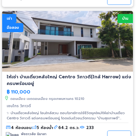
เช่า
บ้าน
มือสอง
ให้เช่า บ้านเดี่ยวหลังใหญ่ Centro วิภาวดี(ใกล้ Harrow) แต่ง
ครบพร้อมอยู่
฿
110,000
ดอนเมือง เขตดอนเมือง กรุงเทพมหานคร 10210
เซนโทร วิภาวดี
✨ บ้านเดี่ยวหลังใหญ่ โซนใกล้สวน ตอบโจทย์การใช้ชีวิตยุคใหม่!ให้เช่าบ้านเดี่ยว
Centro วิภาวดี แต่งครบพร้อมอยู่ โดดเด่นด้วยนวัตกรรม "บ้านสุขภาพดี"
ปลอดฝุ่น PM2.5 ทั้งหลัง พร้อมระบบ Smart Home เดินสายอินเทอร์เน็ตครบ
4 ห้องนอน
5 ห้องน้ำ
64.2 ตร.ว.
233
ทุกจุด ทำเลดีเยี่ยมใกล้สนามบินดอนเมืองและโรงเรียนนานาชาติฮาร์โรว์ (รับชาว
ต่างชาติและสัตว์เลี้ยงขนาดเล็ก) 📌 ข้อมูลทรัพย์โครงการ: Centro วิภาวดี
พัชราวลัย นิมาลา