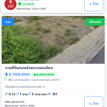
ค รังสิต ,อเวนิว พลาซ่า ,โรบินสัน ศรีสมาน ,ตลาดนัดเมืองเอกพลาซ่า ,ตลาดสี่
โทร
Verified
มุมเมือง - ใกล้มหาวิทยาลัยรังสิต ,โรงเรียนพระหฤทัยดอนเมือง ,โรงเรียน
อัพเดทล่าสุด 12/พ.ย./2567
วิเทศกรุงเทพ ,โรงเรียนเจริญวิทย์ศึกษา - ใกล้โรงพยาบาลเวิลด์เมดิคอล ,โรง
พยาบาลวิภาวดี ,โรงพยาบาลมงกุฎวัฒนะ การเดินทาง - หน้าโครงการติดถนน
ใหญ่ - เข้า-ออกได้หลายเส้นทาง ได้แก่ ถนนสรงประภา ,ถนนวิภาวดี - ใกล้
ขาย
ที่ดินเปล่า
โครงการรถไฟฟ้าสายสีแดง "สถานีดอนเมือง" - ใกล้จุดขึ้นทางด่วน "ศรีสมาน"
ขายที่ดินถมแล้วแถวดอนเมือง
฿
3,700,000
฿4,000,000
สีกัน เขตดอนเมือง กรุงเทพมหานคร 10210
ที่ถมแล้วกลางซอยนิเวศชาวฟ้า 2
0 ไร่
1 งาน
3 ตารางวา
157
wilai phianchit
โทร
อัพเดทล่าสุด 19/มิ.ย./2569