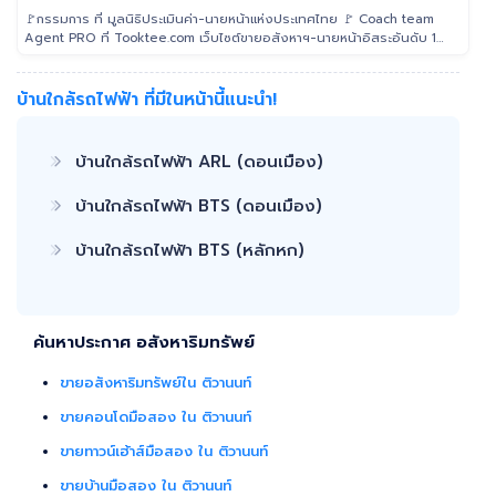
🚩กรรมการ ที่ มูลนิธิประเมินค่า-นายหน้าแห่งประเทศไทย 🚩 Coach team
Agent PRO ที่ Tooktee.com เว็บไซต์ขายอสังหาฯ-นายหน้าอิสระอันดับ 1
ในไทย 🚩 เป็น Examiner ที่ สถาบันคุณวุฒิวิชาชีพ (องค์การมหาชน) ระดับ
5 🚩 เป็นวิทยากรบรรยาย "นายหน้า" อสังหาริมทรัพย์ ที่ โรงเรียนธุรกิจ
อสังหาริมทรัพย์ไทย 🚩 Property Consultant ที่ Tooktee ขาย-ซื้อ บ้าน
บ้านใกล้รถไฟฟ้า ที่มีในหน้านี้แนะนำ!
มือสอง อสังหาริมทรัพย์ กรุงเทพและปริมณฑล 🚩 อนุกรรม ที่สมาคมนาย
หน้า อสังหาริมทรัพย์ 🚩 อดีต Sale นายหน้าอสังหาริมทรัพย์ ที่ RE/MAX
และ ERA
บ้านใกล้รถไฟฟ้า ARL (ดอนเมือง)
บ้านใกล้รถไฟฟ้า BTS (ดอนเมือง)
บ้านใกล้รถไฟฟ้า BTS (หลักหก)
ค้นหาประกาศ อสังหาริมทรัพย์
ขายอสังหาริมทรัพย์ใน ติวานนท์
ขายคอนโดมือสอง ใน ติวานนท์
ขายทาวน์เฮ้าส์มือสอง ใน ติวานนท์
ขายบ้านมือสอง ใน ติวานนท์