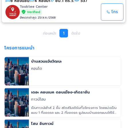
6 ห้องนอน
4 ห้องน้ำ
80.1 ตร.ว.
537
กล้องวงจรปิด - สวนหย่อม สถานที่ใกล้เคียง - ตลาดสี่มุมเมืองยุคใหม่ -
อนุสรณ์สถานแห่งชาติ - สนามกีฬาธูปะเตมีย์ - โรงพยาบาลแพทย์ รังสิต - เซียร์
Tooktee Center
รังสิต
โทร
Verified
อัพเดทล่าสุด 25/ส.ค./2568
ก่อนหน้า
1
ถัดไป
โครงการแนะนำ
บ้านสวนแจ้งวัฒนะ
คอนโด
เดอะ คอนเนค ดอนเมือง-เทิดราชัน
ทาวน์โฮม
เป็นทาวน์เฮ้าส์ 2 ชั้น สไตล์โมเดิร์นทั้งโครงการ โดยแบ่งเป็น
แบบ 1 ที่จอดรถ และ 2 ที่จอดรถ รูปแบบบ้านออกแบบให้ใช้
ประโยชน์
โฮม อินทาวน์