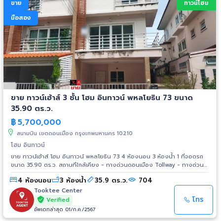
ขาย
ทาวน์โฮม
มือสอง
ขาย ทาวน์เฮ้าส์ 3 ชั้น โฮม อินทาวน์ พหลโยธิน 73 ขนาด
35.90 ตร.ว.
฿
5,700,000
สนามบิน เขตดอนเมือง กรุงเทพมหานคร 10210
โฮม อินทาวน์
ขาย ทาวน์เฮ้าส์ โฮม อินทาวน์ พหลโยธิน 73 4 ห้องนอน 3 ห้องน้ำ 1 ที่จอดรถ
ขนาด 35.90 ตร.ว. สถานที่ใกล้เคียง - ทางด่วนดอนเมือง Tollway - ทางด่วน
ขั้นที่ 2 หรือทางด่วนอุดรรัถยา - รถไฟชานเมืองสายสีแดงเข้ม ช่วงบางซื่อ-
4 ห้องนอน
3 ห้องน้ำ
35.9 ตร.ว.
704
รังสิต - รถไฟฟ้าสายสีเขียว ช่วงหมอชิต-สะพานใหม่-คูคต - ท่าอากาศยาน
ดอนเมือง
Tooktee Center
โทร
Verified
อัพเดทล่าสุด 01/ก.ค./2567