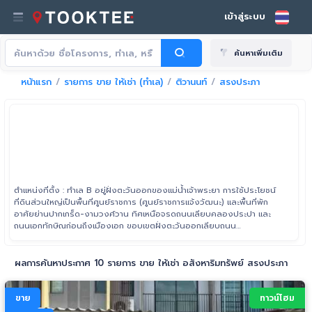
เข้าสู่ระบบ
ค้นหาเพิ่มเติม
หน้าแรก
รายการ ขาย ให้เช่า (ทำเล)
ติวานนท์
สรงประภา
ตำแหน่งที่ตั้ง : ทำเล B อยู่ฝั่งตะวันออกของแม่น้ำเจ้าพระยา การใช้ประโยชน์
ที่ดินส่วนใหญ่เป็นพื้นที่ศูนย์ราชการ (ศูนย์ราชการแจ้งวัฒนะ) และพื้นที่พัก
อาศัยย่านปากเกร็ด-งามวงศ์วาน ทิศเหนือจรดถนนเลียบคลองประปา และ
ถนนเอกทักษิณก่อนถึงเมืองเอก ขอบเขตฝั่งตะวันออกเลียบถนน
วิภาวดีรังสิต (ฝั่งขาออกสู่รังสิต-ปทุมธานี) ด้านทิศใต้ครอบคลุมพื้นที่เชื่อม
ต่อถนนงามวงศ์วาน ไปจนจรดกับพื้นที่ขอบเขตฝั่งตะวันตกบริเวณห้าแยก
ปากเกร็ด
ผลการค้นหาประกาศ 10 รายการ ขาย ให้เช่า อสังหาริมทรัพย์ สรงประภา
ขาย
ทาวน์โฮม