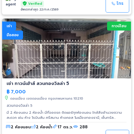
(Centro Vibhavadi) ขนาดที่ดิน: 64.2 ตร.ว.พื้นที่ใช้สอย: 274 ตร.ม. ฟังก์ชัน
โทร
Verified
บ้าน: 4 ห้องนอน, 5 ห้องน้ำ, ห้องแม่บ้าน+ห้องน้ำ (ปรับเป็นห้องเก็บของได้) ที่
อัพเดทล่าสุด 22/ก.ค./2569
จอดรถ: 3 คันทิศหน้าบ้าน: ทิศเหนือ (รับลม เย็นสบาย ไม่โดนแดดบ่าย)
เฟอร์นิเจอร์: ครบครัน พร้อมครัวบิ้วอินและอุปกรณ์ทำครัวความพิเศษ: มีห้อง
นอนผู้สูงอายุชั้นล่าง และบิ้วอินห้องนอนทุกห้อง 🌿 ไฮไลท์: บ้านสุขภาพดี &
เช่า
ทาวน์โฮม
Smart Home (Wellness & Tech)เครื่องฟอกอากาศ Sharp 5 เครื่อง (ห้อง
รับแขก 1, ห้องนอน 4)เครื่องกรองน้ำดื่ม RO Philips (ประหยัดค่าซื้อน้ำ) และ
มือสอง
ระบบกรองน้ำใช้ก่อนเข้าบ้าน (เหมาะกับผู้มีผิวบอบบาง)สุขภัณฑ์ระบบอัตโนมัติ
แบบญี่ปุ่น (Eri Toileto) ทุกห้องนอนติดมุ้งจีบทั้งหลัง (มีผลทดสอบช่วยลด
สารฟอร์มัลดีไฮด์ และระบายอากาศดีเยี่ยม)เครื่องซักผ้า + อบผ้า (2 in 1)สาย
LAN CAT 6A (ห้องนอนละ 2 จุด) และ Wi-Fi 3.57 GHz ทั่วบ้านโบนัสพิเศษ:
หากเช่าราคาปกติ เจ้าหน้ามีแผนติดตั้ง Solar Cell (5 kW) ช่วยลดค่าไฟกลางวัน
และ EV Charger ให้ด้วย! 🌟 สิ่งอำนวยความสะดวกในโครงการClubhouse,
Lobby, สระว่ายน้ำ (แยกเด็ก-ผู้ใหญ่), Fitness Roomสวนพักผ่อนขนาด 2 ไร่,
สนามเด็กเล่น, สนามบาสเกตบอล, สนามแบดมินตันระบบเข้า-ออก KATSAN,
กล้อง CCTV, รปภ. 24 ชม.🚗 ทำเลทอง และสถานที่ใกล้เคียงการเดินทาง: สนาม
เช่า ทาวน์เฮ้าส์ สวนทองวิลล่า 5
บินดอนเมือง (3.5 กม.)สถานศึกษา: Harrow International School (2 กม.),
รร.พระหฤทัย ดอนเมือง (3.9 กม.), รร.เซนต์ฟรังซีสเซเวียร์ (7.3 กม.), ม.รังสิต
฿
7,000
(9 กม.)แหล่งช้อปปิ้ง: ตลาดบุญอนันต์ (2 กม.), Ozone One Market (3 กม.),
ดอนเมือง เขตดอนเมือง กรุงเทพมหานคร 10210
IT Square (5 กม.), Robinson ศรีสมาน (8.5 กม.)โรงพยาบาล: รพ.จุฬาภรณ์
(3.4 กม.), รพ.มงกุฎวัฒนะ (9.3 กม.) 💰 อัตราค่าเช่าและเงื่อนไข (รวมค่าส่วน
สวนทองวิลล่า 5
กลางแล้ว) ระยะเวลาสัญญาเช่าค่าเช่าต่อเดือน สัญญา 1 ปี110,000 บาท สัญญา
มี 2 ห้องนอน 2 ห้องน้ำ มีที่จอดรถ ติดแอร์ทุกห้องนอน ใกล้สิ่งอำนวยตวาม
2 ปีขึ้นไป100,000 บาท ค่าแรกเข้า: จ่ายล่วงหน้า 1 เดือน + ประกันความเสียหาย
สะดวก เช่น ห้าง โรบินสัน ศรีสมาน ห้างคอส โมเมืองทองธานี, เซ็นทรัล
2 เดือน เงื่อนไขผู้เช่า: รับชาวต่างชาติ, รับสัตว์เลี้ยง (ขนาดเล็ก), กรณีจดทะเบียน
แจ้งวัฒนะ, โลตัส, บิ๊กซี, โรงเรียนพระหฤทัยดอนเมือง, โรงเรียนสีกัน, ศุนย์
บริษัทพิจารณาเป็นรายกรณี หมายเหตุ: หากต่อรองราคา เจ้าของขอสงวนสิทธิ์
2 ห้องนอน
2 ห้องน้ำ
17 ตร.ว.
288
ราชการ แจ้งวัฒนะ, เดินทางสะดวก ใกล้จุด ขึ้น ลง ทางด่วนศรีสมาน, สถานี
ยกเลิกการติดตั้ง Solar Cell และ EV Charger
รถไฟฟ้าแจ้ง วัฒนะะ14, สถานีรถไฟฟ้าดอนเมือง