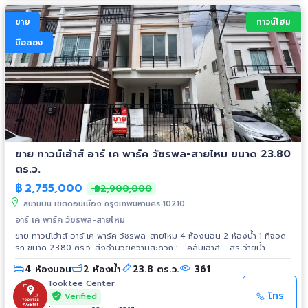
ขาย
ทาวน์โฮม
มือสอง
ขาย ทาวน์เฮ้าส์ อาร์ เค พาร์ค วัชรพล-สายไหม ขนาด 23.80
ตร.ว.
฿
2,755,000
฿2,900,000
สนามบิน เขตดอนเมือง กรุงเทพมหานคร 10210
อาร์ เค พาร์ค วัชรพล-สายไหม
ขาย ทาวน์เฮ้าส์ อาร์ เค พาร์ค วัชรพล-สายไหม 4 ห้องนอน 2 ห้องน้ำ 1 ที่จอด
รถ ขนาด 23.80 ตร.ว. สิ่งอำนวยความสะดวก : - คลับเฮาส์ - สระว่ายน้ำ -
ฟิตเนส - สนามเด็กเล่น - เครื่องเล่นสำหรับเด็ก - ระบบความปลอดภัยตลอด
4 ห้องนอน
2 ห้องน้ำ
23.8 ตร.ว.
361
24 ชม. - ระบบเข้าออกด้วย Easy Pass สถานที่สำคัญใกล้เคียง : - ตลาด
วงศกร 600 ม. - Tesco Lotus Express 750 ม. - Big C 1.3 กม. - ตลาด
Tooktee Center
ออเงิน 3.4 กิโลเมตร - ตลาด เอ.ซี. สายไหม 3.8 กิโลเมตร - ตลาดยิ่งเจริญ 9.6
โทร
Verified
กิโลเมตร - สนามบินดอนเมือง 10 กม. - Central รามอินทรา 12.4 กิโลเมตร -