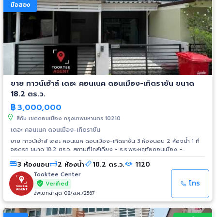
มือสอง
ขาย ทาวน์เฮ้าส์ เดอะ คอนเนค ดอนเมือง-เทิดราชัน ขนาด
18.2 ตร.ว.
฿
3,000,000
สีกัน เขตดอนเมือง กรุงเทพมหานคร 10210
เดอะ คอนเนค ดอนเมือง-เทิดราชัน
ขาย ทาวน์เฮ้าส์ เดอะ คอนเนค ดอนเมือง-เทิดราชัน 3 ห้องนอน 2 ห้องน้ำ 1 ที่
จอดรถ ขนาด 18.2 ตร.ว. สถานที่ใกล้เคียง - ร.ร.พระหฤทัยดอนเมือง -
ว.เทคนิคดอนเมือง - สนง.เขตดอนเมือง - ไอทีสแควร์ - รพ.มงกุฎวัฒนะ - บิ๊ก
3 ห้องนอน
2 ห้องน้ำ
18.2 ตร.ว.
1120
ซี แจ้งวัฒนะ - ดิ อเวนิว แจ้งวัฒนะ การเดินทาง - ถ.เทิดราชัน - ถ.สรงประภา -
ถ.โลคัลโรด (กำแพงเพชร 6) - ถ.นาวงประชาพัฒนา - ทางด่วนศรีรัช (บางโคล่-
Tooktee Center
แจ้งวัฒนะ) - ทางด่วนอุดรรัถยา (บางปะอิน-ปากเกร็ด) - ดอนเมืองโทลล์เวย์
โทร
Verified
รถไฟฟ้า - รถไฟฟ้าชานเมืองสายสีแดงเข้ม (บางซื่อ-รังสิต)
อัพเดทล่าสุด 08/ส.ค./2567