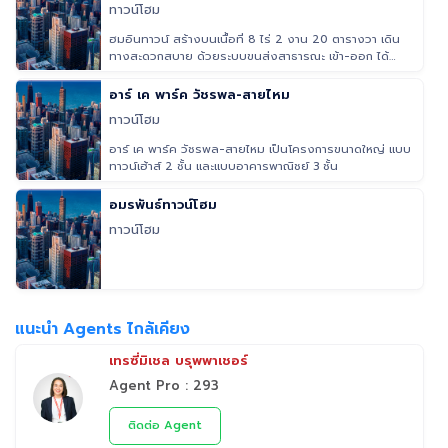
ทาวน์โฮม
ฮมอินทาวน์ สร้างบนเนื้อที่ 8 ไร่ 2 งาน 20 ตารางวา เดิน
ทางสะดวกสบาย ด้วยระบบขนส่งสาธารณะ เข้า-ออก ได้
หลายเส้นทาง พร้อมสิ่
อาร์ เค พาร์ค วัชรพล-สายไหม
ทาวน์โฮม
อาร์ เค พาร์ค วัชรพล-สายไหม เป็นโครงการขนาดใหญ่ แบบ
ทาวน์เฮ้าส์ 2 ชั้น และแบบอาคารพาณิชย์ 3 ชั้น
อมรพันธ์ทาวน์โฮม
ทาวน์โฮม
แนะนำ Agents ไกล้เคียง
เทรซี่มิเชล บรุพพาเชอร์
Agent Pro : 293
ติดต่อ Agent