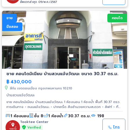
อัพเดทล่าสุด 09/พ.ค./2567
ขาย
คอนโด
มือสอง
ขาย คอนโดมิเนียม บ้านสวนแจ้งวัฒนะ ขนาด 30.37 ตร.ม.
฿
430,000
สีกัน เขตดอนเมือง กรุงเทพมหานคร 10210
บ้านสวนแจ้งวัฒนะ
ขาย คอนโดมิเนียม บ้านสวนแจ้งวัฒนะ 1 ห้องนอน 1 ห้องน้ำ พื้นที่ 30.37 ตรว.
การเดินทาง - ถนนแจ้งวัฒนะ - ปากเกร็ด สิ่งอำนวยความสะดวก - ลิฟท์ - ที่
จอดรถ - การรักษาความปลอดภัย 24 ชั่วโมง - กล้องวงจรปิด - ฟิตเนส
1 ห้องนอน
ชั้น 8
1 ห้องน้ำ
30.37 ตร.ม.
198
สถานที่ใกล้เคียง - ศูนย์ราชการ - บิ๊กซี - สปอร์ตซิตี้ - เทสโก้ โลตัส - ศูนย์
แสดงสินค้าและการประชุม อิมแพ็ค เมืองทองธานี - ดิ อเวนิว - มหาวิทยาลัย
Tooktee Center
ธุรกิจบัณฑิตย์
โทร
Verified