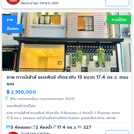
อัพเดทล่าสุด 09/พ.ค./2567
ขาย
ทาวน์โฮม
มือสอง
ขาย ทาวน์เฮ้าส์ อมรพันธ์ เทิดราชัน 13 ขนาด 17.4 ตร.ว. ถนน
เมน
฿
2,550,000
สีกัน เขตดอนเมือง กรุงเทพมหานคร 10210
อมรพันธ์ทาวน์โฮม
ขาย ทาวน์เฮ้าส์ อมรพันธ์ เทิดราชัน 3 ห้องนอน 2 ห้องนํ้า 1 ที่จอดรถ ขนาด
17.4 ตร.ว. ถนนเมน หน้าบ้านหันทางทิศตะวันออก จุดเด่นโครงการ-สภาพ
แวดล้อม - โครงการได้รับการอนุญาตจัดสรรถูกต้อง - โครงการตั้งอยู่บนถนน
3 ห้องนอน
2 ห้องน้ำ
17.4 ตร.ว.
227
สายหลัก ได้แก่ ถนนสรงประภา - ถนนโครงการกว้าง 6 เมตร - มีระบบรักษา
ความปลอดภัย ,มีกล้องวงจรปิด - สภาพแวดล้อมดี สะอาด - ใกล้ฟิวเจอร์พาร์
Tooktee Center