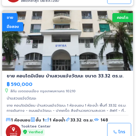
อัพเดทล่าสุด 08/ส.ค./2567
โรงพยาบาลสายไหม 900 ม. - โรงเรียนสารสาสน์วิเทศน์สายไหม 450 ม. -
โรงเรียนนายเรืออากาศ 6.1 กิโลเมตร
ขาย
คอนโด
มือสอง
ขาย คอนโดมิเนียม บ้านสวนแจ้งวัฒนะ ขนาด 33.32 ตร.ม.
฿
590,000
สีกัน เขตดอนเมือง กรุงเทพมหานคร 10210
บ้านสวนแจ้งวัฒนะ
ขาย คอนโดมิเนียม บ้านสวนแจ้งวัฒนะ 1 ห้องนอน 1 ห้องน้ำ พื้นที่ 33.32 ตร.ม.
การเดินทาง - ถนนแจ้งวัฒนะ - ปากเกร็ด สิ่งอำนวยความสะดวก - ลิฟท์ - ที่
จอดรถ - การรักษาความปลอดภัย 24 ชั่วโมง - กล้องวงจรปิด - ฟิตเนส
1 ห้องนอน
ชั้น 1
1 ห้องน้ำ
33.32 ตร.ม.
148
สถานที่ใกล้เคียง - ศูนย์ราชการ - บิ๊กซี - สปอร์ตซิตี้ - เทสโก้ โลตัส - ศูนย์
แสดงสินค้าและการประชุม อิมแพ็ค เมืองทองธานี - ดิ อเวนิว - มหาวิทยาลัย
Tooktee Center
ธุรกิจบัณฑิตย์
โทร
Verified