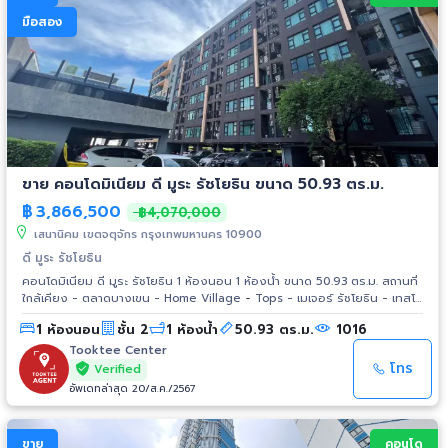
มือสอง
ขาย คอนโดมิเนียม ดี มูระ รัชโยธิน ขนาด 50.93 ตร.ม.
฿
3,866,500
฿4,070,000
เสนานิคม เขตจตุจักร กรุงเทพมหานคร 10900
ดี มูระ รัชโยธิน
คอนโดมิเนียม ดี มูระ รัชโยธิน 1 ห้องนอน 1 ห้องน้ำ ขนาด 50.93 ตร.ม. สถานที่
ใกล้เคียง - ตลาดบางเขน - Home Village - Tops - เมเจอร์ รัชโยธิน - เทสโก้
โลตัส วังหิน - The JAS วังหิน - ตลาดอมรพันธ์ - SCB Park - Plaza
1 ห้องนอน
ชั้น 2
1 ห้องน้ำ
50.93 ตร.ม.
1016
Lagoon - นวมินทร์ ซิตี้ อเวนิว - Union Mall - Big C ลาดพร้าว - เซ็นทรัล
ลาดพร้าว - The Walk เกษตร-นวมินทร์ - เซ็นทรัลอีสต์วิลล์ - The Crystal -
Tooktee Center
CDC - ตลาดนัดหัวมุม - ม.เกษตรศาสตร์ - ม.ศรีปทุม - ม.ราชภัฎจันทรเกษม -
โทร
Verified
รพ.เปาโล เกษตร - รพ.วิภาวดี
อัพเดทล่าสุด 20/ส.ค./2567
ขาย
คอนโด