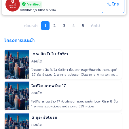
โทร
Verified
อัพเดทล่าสุด 08/ส.ค./2567
ก่อนหน้า
1
2
3
4
5
ถัดไป
โครงการแนะนำ
เดอะ นิช โมโน รัชวิภา
คอนโด
โครงการนิช โมโน รัชวิภา เป็นอาคารชุดพักอาศัย ความสูงที่
27 ชั้น จำนวน 2 อาคาร แบ่งออกเป็นอาคาร A และอาคาร B
มีการจัดวางห
ไอดีโอ ลาดพร้าว 17
คอนโด
ไอดีโอ ลาดพร้าว 17 เป็นโครงการขนาดเล็ก Low Rise 8 ชั้น
1 อาคาร รวมหน่วยขายประมาณ 339 หน่วย
ดี มูระ รัชโยธิน
คอนโด