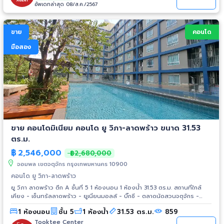
อัพเดทล่าสุด 08/ส.ค./2567
ขาย
คอนโด
มือสอง
ขาย คอนโดมิเนียม คอนโด ยู วิภา-ลาดพร้าว ขนาด 31.53
ตร.ม.
฿
2,546,000
฿2,680,000
จอมพล เขตจตุจักร กรุงเทพมหานคร 10900
คอนโด ยู วิภา-ลาดพร้าว
ยู วิภา ลาดพร้าว ตึก A ชั้นที่ 5 1 ห้องนอน 1 ห้องน้ำ 31.53 ตร.ม. สถานที่ใกล้
เคียง - เซ็นทรัลลาดพร้าว - ยูเนี่ยนมอลล์ - บิ๊กซี - ตลาดนัดสวนจตุจักร -
ตลาดนัดหลังการบินไทย
1 ห้องนอน
ชั้น 5
1 ห้องน้ำ
31.53 ตร.ม.
859
Tooktee Center