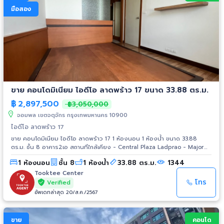
https://maps.app.goo.gl/Eo2Nd6ZZp6UJV5KKA
มือสอง
ขาย คอนโดมิเนียม ไอดีโอ ลาดพร้าว 17 ขนาด 33.88 ตร.ม.
฿
2,897,500
฿3,050,000
จอมพล เขตจตุจักร กรุงเทพมหานคร 10900
ไอดีโอ ลาดพร้าว 17
ขาย คอนโดมิเนียม ไอดีโอ ลาดพร้าว 17 1 ห้องนอน 1 ห้องน้ำ ขนาด 33.88
ตร.ม. ชั้น 8 อาคาร2เอ สถานที่ใกล้เคียง - Central Plaza Ladprao - Major
Ratchayothin - Esplanade การเดินทาง - ถ.ลาดพร้าว - ถ.รัชดาภิเษก -
1 ห้องนอน
ชั้น 8
1 ห้องน้ำ
33.88 ตร.ม.
1344
ถ.พหลโยธิน - ถ.วิภาวดีรังสิต รถไฟฟ้า - MRT สถานีลาดพร้าว
Tooktee Center
โทร
Verified
อัพเดทล่าสุด 20/ส.ค./2567
ขาย
คอนโด