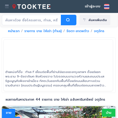
เข้าสู่ระบบ
ค้นหาเพิ่มเติม
หน้าแรก
รายการ ขาย ให้เช่า (ทำเล)
รัชดา-ลาดพร้าว
จตุจักร
ตำแหน่งที่ตั้ง : ทำเล F เชื่อมต่อพื้นที่ย่านไข่แดงของกรุงเทพฯ ตั้งแต่แยก
พระราม 9-รัชดาภิเษก ฝั่งห้วยขวาง ไปจรดถนนงามวงศ์วานและถนนประเส
ริฐมนูญกิจฝั่งขาเข้าเมือง ทิศตะวันออกกินพื้นที่ตั้งแต่ถนนเลียบทางด่วน
รามอินทรา (ถนนประดิษฐ์มนูธรรม) ครอบคลุมพื้นที่เชื่อมต่อถนนลาดพร้าว
ไปจนถึงถนนนวมินทร์ ด้านทิศใต้จรดถนนพระราม 9 ฝั่งขาออกนอกเมือง
ผลการค้นหาประกาศ 44 รายการ ขาย ให้เช่า อสังหาริมทรัพย์ จตุจักร
ขาย
บ้าน