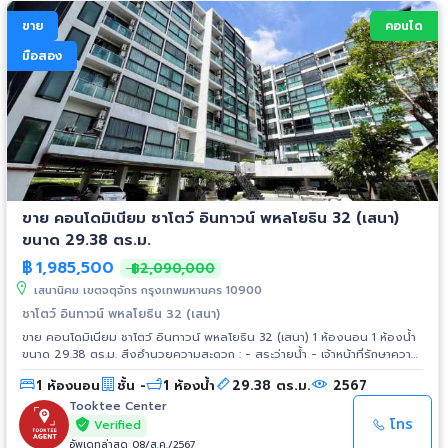
ขาย
คอนโด
มือสอง
ขาย คอนโดมิเนียม ชาโตว์ อินทาวน์ พหลโยธิน 32 (เสนา)
ขนาด 29.38 ตร.ม.
฿
1,985,500
฿2,090,000
เสนานิคม เขตจตุจักร กรุงเทพมหานคร 10900
ชาโตว์ อินทาวน์ พหลโยธิน 32 (เสนา)
ขาย คอนโดมิเนียม ชาโตว์ อินทาวน์ พหลโยธิน 32 (เสนา) 1 ห้องนอน 1 ห้องน้ำ
ขนาด 29.38 ตร.ม. สิ่งอำนวยความสะดวก : - สระว่ายน้ำ - เจ้าหน้าที่รักษาความ
ปลอดภัย - กล้องวงจรปิด - ประตู Key Card - สวนหย่อม สถานที่สำคัญใกล้
1 ห้องนอน
ชั้น -
1 ห้องน้ำ
29.38 ตร.ม.
2567
เคียง : - ห้างสรรพสินค้าเซ็นทรัลลาดพร้าว - เมเจอร์รัชโยธิน - ยูเนี่ยนมอลล์ -
สวนจตุจักร - มหาวิทยาลัยเกษตรศาสตร์ - มหาวิทยาลัยศรีปทุม - มหาวิทยาลัย
Tooktee Center
เซนต์จอห์น - โรงพยาบาลวิภาวดี - SCB Park - ตึกช้าง - ศาลอาญา
โทร
Verified
อัพเดทล่าสุด 08/ส.ค./2567