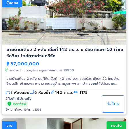
มือสอง
ขายบ้านเดี่ยว 2 หลัง เนื้อที่ 142 ตร.ว. ซ.รัชดาภิเษก 52 ทำเล
รัชวิภา ใกล้ทางด่วนศรีรัช
฿
37,000,000
ลาดยาว เขตจตุจักร กรุงเทพมหานคร 10900
ขายบ้านเดี่ยว 2 หลัง บนที่ดินเนื้อที่ 142 ตารางวา ซอยรัชดาภิเษก 52 (หมู่บ้าน
ซีเมนต์ไทย) แขวงลาดยาว เขตจตุจักร กรุงเทพฯ จากปากซอยเข้าไปประมาณ
250 เมตร หน้าบ้านหันทางทิศตะวันตกเฉียงใต้ ที่ดินหน้ากว้าง 15 เมตร ลึก 36
7 ห้องนอน
6 ห้องน้ำ
142 ตร.ว.
1175
เมตร พื้นที่ใช้สอย 568 ตารางเมตร มีสวนเล็กๆ และต้นไม้ใหญ่ระหว่างบ้าน หน้า
บ้านจอดรถยนต์ได้ 5 คัน บ้านด้านหน้าชั้นเดียว มี 3 ห้องนอน 4 ห้องน้ำ ห้องนั่ง
วิศิษฏ์ ศรีประเสริฐ
เล่น ห้องทำงาน ห้องรับแขก ห้องครัว และเครื่องปรับอากาศ 6 เครื่อง บ้านด้าน
โทร
Verified
หลังเป็นบ้านสองชั้นสไตล์อังกฤษ TUDOR 4 ห้องนอน 2 ห้องน้ำ ห้องรับแขก
อัพเดทล่าสุด 16/ก.ค./2569
ห้องนั่งเล่น ห้องครัว และเครื่องปรับอากาศ 6 เครื่อง ทำเลรัชวิภา ใกล้จุดขึ้นลง
ทางด่วนศรีรัช สถานีรถไฟฟ้า MRT วงศ์สว่าง เมเจอร์ รัชโยธิน โรงพยาบาล
เกษมราษฎร์ ประชาชื่น ราคาขาย 37,000,000 บาท (ค่าโอนออกคนละครึ่งหนึ่ง)
ขาย
คอนโด
สนใจโทร. 081-2702525 วิศิษฏ์ Line ID : @ws.estate789