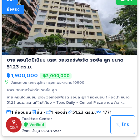
ขาย
คอนโด
มือสอง
ขาย คอนโดมิเนียม เดอะ วอเตอร์ฟอร์ด รอยัล สูท ขนาด
51.23 ตร.ม.
฿
1,900,000
฿2,000,000
จันทรเกษม เขตจตุจักร กรุงเทพมหานคร 10900
เดอะ วอเตอร์ฟอร์ด รอยัล สูท
ขาย คอนโดมิเนียม เดอะ วอเตอร์ฟอร์ด รอยัล สูท 1 ห้องนอน 1 ห้องน้ำ ขนาด
51.23 ตร.ม. สถานที่ใกล้เคียง - Tops Daily - Central Plaza ลาดพร้าว -
Union Mall - Lotus’s ลาดพร้าว - Major Cineplex รัชโยธิน - รร.หอวัง -
1 ห้องนอน
ชั้น -
1 ห้องน้ำ
51.23 ตร.ม.
1771
รร.ช่างฝีมือทหาร - ม.เกษตรศาสตร์ - ม.ศรีปทุม - รพ.วิภาวดี - รพ.เปาโล
เกษตร
Tooktee Center
โทร
Verified
อัพเดทล่าสุด 08/ส.ค./2567