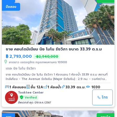
มือสอง
ขาย คอนโดมิเนียม นิช โมโน รัชวิภา ขนาด 33.39 ต.ร.ม
฿
2,793,000
฿2,940,000
ลาดยาว เขตจตุจักร กรุงเทพมหานคร 10900
เดอะ นิช โมโน รัชวิภา
ขาย คอนโดมิเนียม นิช โมโน รัชวิภา 1 ห้องนอน 1 ห้องน้ำ 33.39 ต.ร.ม สถานที่
ใกล้เคียง - The Avenue รัชโยธิน (Major รัชโยธิน) : 2.9 กม. - วงศ์สว่าง
ทาวน์ เซ็นเตอร์ (Big C) : 3.2 กม. - SCB Park Plaza : 3.4 กม. - Central
1 ห้องนอน
ชั้น 12A
1 ห้องน้ำ
33.39 ตร.ม.
1030
Plaza ลาดพร้าว : 3.5 กม. - Union Mall : 4 กม. - JJ Mall : 5 กม. - The Mall
งามวงศ์วาน : 5.2 กม. - Gateway บางซื่อ : 5.8 กม. - Big C ติวานนท์ : 5.8
Tooktee Center
กม.
โทร
Verified
อัพเดทล่าสุด 09/ส.ค./2567