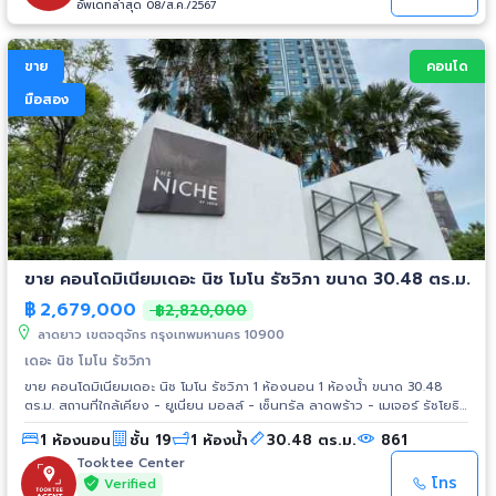
อัพเดทล่าสุด 08/ส.ค./2567
จตุจักร : 5.7 กม. - Central รามอินทรา : 6.9 กม. - The Walk : 7.4 กม. -
Tesco Lotus หลักสี่ : 8.5 กม. - Big C สะพานใหม่ : 8.5 กม.
ขาย
คอนโด
มือสอง
ขาย คอนโดมิเนียมเดอะ นิช โมโน รัชวิภา ขนาด 30.48 ตร.ม.
฿
2,679,000
฿2,820,000
ลาดยาว เขตจตุจักร กรุงเทพมหานคร 10900
เดอะ นิช โมโน รัชวิภา
ขาย คอนโดมิเนียมเดอะ นิช โมโน รัชวิภา 1 ห้องนอน 1 ห้องน้ำ ขนาด 30.48
ตร.ม. สถานที่ใกล้เคียง - ยูเนี่ยน มอลล์ - เซ็นทรัล ลาดพร้าว - เมเจอร์ รัชโยธิน
- ม.เกษตรศาสตร์ - ม.ศรีปทุม - รพ.เกษมราษฎร์ ประชาชื่น - รพ.นนทเวช การ
1 ห้องนอน
ชั้น 19
1 ห้องน้ำ
30.48 ตร.ม.
861
เดินทาง - ถ.รัชดาภิเษก (สี่แยกประชานุกูล) - ถ.วิภาวดีรังสิต - ถ.พหลโยธิน -
ดอนเมืองโทลล์เวย์ รถไฟฟ้า - รถไฟฟ้าชานเมืองสายสีแดงเข้ม สถานีจตุจักร -
Tooktee Center
BTS สายสีเขียวเหนือ สถานีรัชโยธิน - MRT สายสีม่วง สถานีวงศ์สว่าง
โทร
Verified