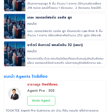
เป็นอาคารชุดสูง 8 ชั้น จำนวน 1 อาคาร มีจำนวนห้องเพียง
216 หน่วย และมีทั้งแบบ 1 ห้องนอน , 2 ห้องนอน โดยมีให้
เลือก ถึง 6 แ
เดอะ วอเตอร์ฟอร์ด รอยัล สูท
คอนโด
เดอะ วอเตอร์ฟอร์ด รอยัล สูท เป็นคอนโด Low-Rise 8 ชั้น
จำนวน 1 อาคาร มีห้องพักอาศัยจำนวน 252 ยูนิต มีห้องพัก
ให้เลือกแบบ 1
ชาโตว์ อินทาวน์ พหลโยธิน 32 (เสนา)
คอนโด
โครงการเป็น Eco คอนโดมิเนียมที่ตอบรับคนรุ่นใหม่ในสังคม
เมือง ออกแบบได้อย่างลงตัว เน้นการอนุรักษ์พลังงาน และ
สิ่งแวดล้อมคำน
แนะนำ Agents ไกล้เคียง
ธารางกูร ทิพย์ลือพร
Agent Pro : 303
ติดต่อ Agent
TOOKTEE Agent Pro รับฝากขาย เช่า บ้าน ที่ดิน คอนโด ฟรีค่าการตลาด