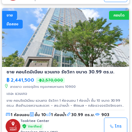
ขาย
คอนโด
มือสอง
ขาย คอนโดมิเนียม แวนเทจ รัชวิภา ขนาด 30.99 ตร.ม.
฿
2,441,500
฿2,570,000
ลาดยาว เขตจตุจักร กรุงเทพมหานคร 10900
เดอะ แวนเทจ
ขาย คอนโดมิเนียม แวนเทจ รัชวิภา 1 ห้องนอน 1 ห้องน้ำ ชั้น 10 ขนาด 30.99
ตร.ม. สิ่งอำนวยความสะดวก: - สระว่ายน้ำ - ฟิตเนส - กล้องวงจรปิดโครงการ
- ประตู Key Card - สวนหย่อม - ระบบเตือนภัยและระบบตรวจสอบการเปิด-
1 ห้องนอน
ชั้น 10
1 ห้องน้ำ
30.99 ตร.ม.
903
ปิดประตูทุกตัว สถานที่สำคัญใกล้เคียง : - เมเจอร์ รัชโยธิน - SCB Park -
เซ็นทรัลลาดพร้าว - สวนจตุจักร - โรงพยาบาลวิภาวดี
Tooktee Center
โทร
Verified