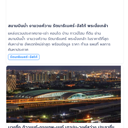
สนามบินน้ำ งามวงศ์วาน รัตนาธิเบศร์-จัสโก้ พระนั่งเกล้า
แหล่งรวมประกาศขาย-เช่า คอนโด บ้าน ทาวน์โฮม ที่ดิน ย่าน
สนามบินน้ำ งามวงศ์วาน รัตนาธิเบศร์ พระนั่งเกล้า ในราคาดีที่สุด
ค้นหาง่าย อัพเดทใหม่ล่าสุด พร้อมข้อมูล ราคา ทำเล แผนที่ ผลการ
ค้นหาประกาศ
รัตนาธิเบศร์-จัสโก้
บางซื่อ ติวานนท์-กรุงเทพ-นนท์ เตาปูน-วงศ์สว่าง ประชาชื่น