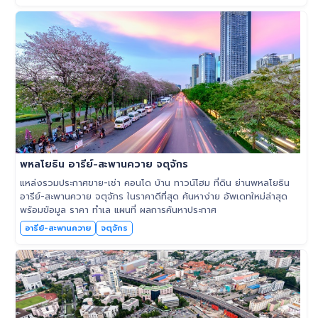
พหลโยธิน อารีย์-สะพานควาย จตุจักร
แหล่งรวมประกาศขาย-เช่า คอนโด บ้าน ทาวน์โฮม ที่ดิน ย่านพหลโยธิน
อารีย์-สะพานควาย จตุจักร ในราคาดีที่สุด ค้นหาง่าย อัพเดทใหม่ล่าสุด
พร้อมข้อมูล ราคา ทำเล แผนที่ ผลการค้นหาประกาศ
อารีย์-สะพานควาย
จตุจักร