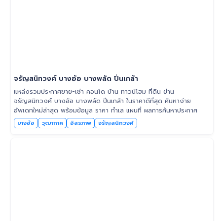
จรัญสนิทวงศ์ บางอ้อ บางพลัด ปิ่นเกล้า
แหล่งรวมประกาศขาย-เช่า คอนโด บ้าน ทาวน์โฮม ที่ดิน ย่าน
จรัญสนิทวงศ์ บางอ้อ บางพลัด ปิ่นเกล้า ในราคาดีที่สุด ค้นหาง่าย
อัพเดทใหม่ล่าสุด พร้อมข้อมูล ราคา ทำเล แผนที่ ผลการค้นหาประกาศ
บางอ้อ
วุฒากาศ
อิสรภาพ
จรัญสนิทวงศ์