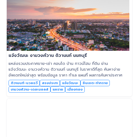
แจ้งวัฒนะ งามวงศ์วาน ติวานนท์ นนทบุรี
แหล่งรวมประกาศขาย-เช่า คอนโด บ้าน ทาวน์โฮม ที่ดิน ย่าน
แจ้งวัฒนะ งามวงศ์วาน ติวานนท์ นนทบุรี ในราคาดีที่สุด ค้นหาง่าย
อัพเดทใหม่ล่าสุด พร้อมข้อมูล ราคา ทำเล แผนที่ ผลการค้นหาประกาศ
ติวานนท์-นวลฉวี
สรงประภา
แจ้งวัฒนะ
ชินเขต-ท่าทราย
งามวงศ์วาน-เดอะมอลล์
แคราย
เมืองทอง