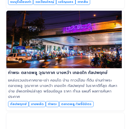
ธนบุรีเมืองเก่า
วงเวียนใหญ่
เจริญนคร
ตากสิน
ท่าพระ ตลาดพลู วุฒากาศ บางหว้า เทอดไท กัลปพฤกษ์
แหล่งรวมประกาศขาย-เช่า คอนโด บ้าน ทาวน์โฮม ที่ดิน ย่านท่าพระ
ตลาดพลู วุฒากาศ บางหว้า เทอดไท กัลปพฤกษ์ ในราคาดีที่สุด ค้นหา
ง่าย อัพเดทใหม่ล่าสุด พร้อมข้อมูล ราคา ทำเล แผนที่ ผลการค้นหา
ประกาศ
กัลปพฤกษ์
บางพลัด
ท่าพระ
ตลาดพลู-โพธิ์นิมิตร