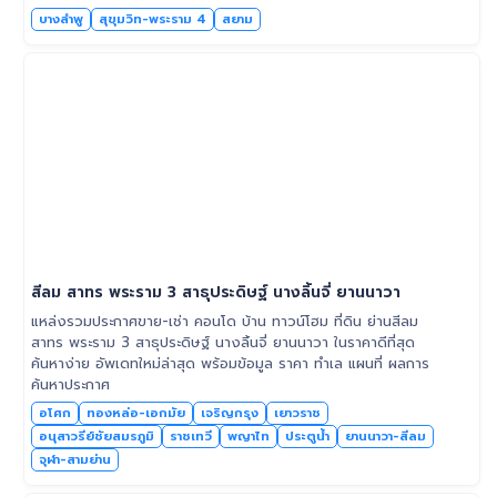
บางลำพู
สุขุมวิท-พระราม 4
สยาม
สีลม สาทร พระราม 3 สาธุประดิษฐ์ นางลิ้นจี่ ยานนาวา
แหล่งรวมประกาศขาย-เช่า คอนโด บ้าน ทาวน์โฮม ที่ดิน ย่านสีลม
สาทร พระราม 3 สาธุประดิษฐ์ นางลิ้นจี่ ยานนาวา ในราคาดีที่สุด
ค้นหาง่าย อัพเดทใหม่ล่าสุด พร้อมข้อมูล ราคา ทำเล แผนที่ ผลการ
ค้นหาประกาศ
อโศก
ทองหล่อ-เอกมัย
เจริญกรุง
เยาวราช
อนุสาวรีย์ชัยสมรภูมิ
ราชเทวี
พญาไท
ประตูน้ำ
ยานนาวา-สีลม
จุฬา-สามย่าน