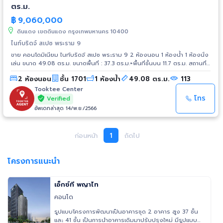
ตร.ม.
฿
9,060,000
ดินแดง เขตดินแดง กรุงเทพมหานคร 10400
ไนท์บริดจ์ สเปซ พระราม 9
ขาย คอนโดมิเนียม ไนท์บริดจ์ สเปซ พระราม 9 2 ห้องนอน 1 ห้องน้ำ 1 ห้องนั่ง
เล่น ขนาด 49.08 ตร.ม. ขนาดพื้นที่ : 37.3 ตร.ม.+พื้นที่ชั้นบน 11.7 ตร.ม. สถานที่
ใกล้เคียง - ฟอร์จูนทาวน์ - เซ็นทรัล พระราม 9 - เอสพลานาด รัชดาฯ -
2 ห้องนอน
ชั้น 1701
1 ห้องน้ำ
49.08 ตร.ม.
113
รร.บางกอกทวิวิทย์ - รพ.พระรามเก้า - รพ.ปิยะเวท - โชว์ ดีซี การเดินทาง -
ถ.ดินแดง - ถ.พระราม 9 - ถ.รัชดาภิเษก - ทางด่วนศรีรัช (ด่านพระราม 9)
Tooktee Center
รถไฟฟ้า - MRT สายสีน้ำเงิน สถานีพระราม 9 - Airport Link สถานีมักกะสัน
โทร
Verified
อัพเดทล่าสุด 14/พ.ย./2566
ก่อนหน้า
1
ถัดไป
โครงการแนะนำ
เอ็กซ์ที พญาไท
คอนโด
รูปแบบโครงการพัฒนาเป็นอาคารชุด 2 อาคาร สูง 37 ชั้น
และ 41 ชั้น เป็นการนำอาคารเดิมมาปรับปรุงใหม่ มีรูปแบบ