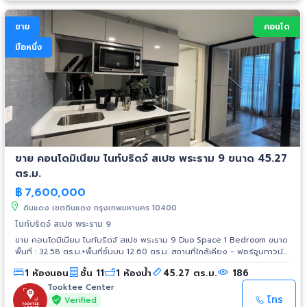
ขาย
คอนโด
มือหนึ่ง
ขาย คอนโดมิเนียม ไนท์บริดจ์ สเปซ พระราม 9 ขนาด 45.27
ตร.ม.
฿
7,600,000
ดินแดง เขตดินแดง กรุงเทพมหานคร 10400
ไนท์บริดจ์ สเปซ พระราม 9
ขาย คอนโดมิเนียม ไนท์บริดจ์ สเปซ พระราม 9 Duo Space 1 Bedroom ขนาด
พื้นที่ : 32.58 ตร.ม.+พื้นที่ชั้นบน 12.60 ตร.ม. สถานที่ใกล้เคียง - ฟอร์จูนทาวน์ -
เซ็นทรัล พระราม 9 - เอสพลานาด รัชดาฯ - รร.บางกอกทวิวิทย์ - รพ.พระราม
1 ห้องนอน
ชั้น 11
1 ห้องน้ำ
45.27 ตร.ม.
186
เก้า - รพ.ปิยะเวท - โชว์ ดีซี การเดินทาง - ถ.ดินแดง - ถ.พระราม 9 -
ถ.รัชดาภิเษก - ทางด่วนศรีรัช (ด่านพระราม 9) รถไฟฟ้า - MRT สายสีน้ำเงิน
Tooktee Center
สถานีพระราม 9 - Airport Link สถานีมักกะสัน
โทร
Verified