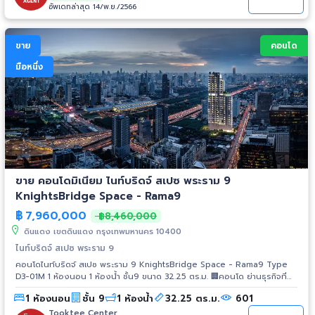
อัพเดทล่าสุด 14/พ.ย./2566
ขาย
คอนโด
มือหนึ่ง
ขาย คอนโดมิเนียม ไนท์บริดจ์ สเปซ พระราม 9
KnightsBridge Space - Rama9
฿
7,960,000
฿8,460,000
ดินแดง เขตดินแดง กรุงเทพมหานคร 10400
ไนท์บริดจ์ สเปซ พระราม 9
คอนโดไนท์บริดจ์ สเปซ พระราม 9 KnightsBridge Space - Rama9 Type
D3-01M 1 ห้องนอน 1 ห้องน้ำ ชั้น9 ขนาด 32.25 ตร.ม. 🏢คอนโด ย่านธุรกิจที่
อุดมไปด้วยสำนักงานเกรด A รองรับการขยายตัวของเศรษฐกิจและการลงทุน -
1 ห้องนอน
ชั้น 9
1 ห้องน้ำ
32.25 ตร.ม.
601
ใกล้ MRT พระราม 9 ที่ใกล้เพียง 350 เมตร - Airport Rail Link บริเวณใกล้
เคียง จับทุกสายตา ด้วยอาคาร 27 ชั้น 325 ยูนิต 📍สิ่งอำนวยความสะดวกครบ
Tooktee Center