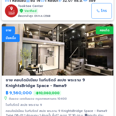
1 ห้องนอน
ชั้น 14
1 ห้องน้ำ
32.07 ตร.ม.
589
ลงทุน - ใกล้ MRT พระราม 9 ที่ใกล้เพียง 350 เมตร - Airport Rail Link
บริเวณใกล้เคียง จับทุกสายตา ด้วยอาคาร 27 ชั้น 325 ยูนิต 📍สิ่งอำนวยความ
Tooktee Center
สะดวกครบครัน - ฟิตเนส - สวนนั่งเล่น - EV Charger - โถงต้อนรับ - สระ
โทร
Verified
ว่ายน้ำ - Co-Working Space - Craft Cafe & Working Space 📍ระบบรักษา
อัพเดทล่าสุด 01/ก.ค./2568
ความปลอดภัย - กล้องวงจรปิด CCTV 24 ชั่วโมง - ระบบ Access Control
ด้วย Key Card เข้า-ออกอาคาร และพื้นที่จอดรถ - เจ้าหน้าที่รักษาความ
ปลอดภัย 24 ชั่วโมง
ขาย
คอนโด
มือหนึ่ง
ขาย คอนโดมิเนียม ไนท์บริดจ์ สเปซ พระราม 9
KnightsBridge Space - Rama9
฿
9,560,000
฿10,060,000
ดินแดง เขตดินแดง กรุงเทพมหานคร 10400
ไนท์บริดจ์ สเปซ พระราม 9
คอนโดมิเนียม ไนท์บริดจ์ สเปซ พระราม 9 KnightsBridge Space - Rama9
Type D8-01 1 ห้องนอน 1 ห้องน้ำ ชั้น17 ขนาด 37.30 ตร.ม. 🏢คอนโด ย่าน