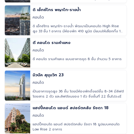
ห้องพักให้เลือก
ดิ เอ็กซ์โทร พญาไท-รางน้ำ
คอนโด
ดิ เอ็กซ์โทร พญาไท-รางน้ำ พัฒนาเป็นคอนโด High Rise
สูง 33 ชั้น 1 อาคาร มีห้องพัก 410 ยูนิต มีแบบให้เลือกทั้ง 1
Bedroom ,
ดี คอนโด รามคำแหง
คอนโด
ดี คอนโด รามคำแหง แบบอาคารชุด 8 ชั้น จำนวน 5 อาคาร
มิวนีค สุขุมวิท 23
คอนโด
เป็นอาคารชุดสูง 36 ชั้น โดยมีห้องพักตั้งแต่ชั้น 8-34 มีลิฟต์
โดยสาร 2 ตัว และลิฟต์ขนของ 1 ตัว ซึ่งชั้นที่ 22 ขึ้นไปจะเริ่
แฮปปี้คอนโด แอนด์ สปอร์ตคลับ รัชดา 18
คอนโด
แฮปปี้คอนโด แอนด์ สปอร์ตคลับ รัชดา 18 รูปแบบคอนโด
Low Rise 2 อาคาร