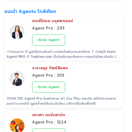
แนะนำ Agents ไกล้เคียง
เทรซี่มิเชล บรุพพาเชอร์
Agent Pro : 293
ติดต่อ Agent
🚩กรรมการ ที่ มูลนิธิประเมินค่า-นายหน้าแห่งประเทศไทย 🚩 Coach team
Agent PRO ที่ Tooktee.com เว็บไซต์ขายอสังหาฯ-นายหน้าอิสระอันดับ 1
ในไทย 🚩 เป็น Examiner ที่ สถาบันคุณวุฒิวิชาชีพ (องค์การมหาชน) ระดับ
5 🚩 เป็นวิทยากรบรรยาย "นายหน้า" อสังหาริมทรัพย์ ที่ โรงเรียนธุรกิจ
ธารางกูร ทิพย์ลือพร
อสังหาริมทรัพย์ไทย 🚩 Property Consultant ที่ Tooktee ขาย-ซื้อ บ้าน
Agent Pro : 303
มือสอง อสังหาริมทรัพย์ กรุงเทพและปริมณฑล 🚩 อนุกรรม ที่สมาคมนาย
หน้า อสังหาริมทรัพย์ 🚩 อดีต Sale นายหน้าอสังหาริมทรัพย์ ที่ RE/MAX
และ ERA
ติดต่อ Agent
TOOKTEE Agent Pro รับฝากขาย เช่า บ้าน ที่ดิน คอนโด ฟรีค่าการตลาด
จนกว่าจะขายได้ ดูแลตั้งแต่ต้นจนวันโอน บริการยื่นสินเชื่อฟรี
เสาวภา แบร์นฮาร์ด
Agent Pro : 1224