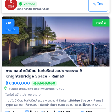
ครัน - ฟิตเนส - สวนนั่งเล่น - EV Charger - โถงต้อนรับ - สระว่ายน้ำ - Co-
โทร
Verified
Working Space - Craft Cafe & Working Space 📍ระบบรักษาความ
อัพเดทล่าสุด 01/ก.ค./2568
ปลอดภัย - กล้องวงจรปิด CCTV 24 ชั่วโมง - ระบบ Access Control ด้วย
Key Card เข้า-ออกอาคาร และพื้นที่จอดรถ - เจ้าหน้าที่รักษาความปลอดภัย 24
ชั่วโมง
ขาย
คอนโด
มือหนึ่ง
ขาย คอนโดมิเนียม ไนท์บริดจ์ สเปซ พระราม 9
KnightsBridge Space - Rama9
฿
8,100,000
฿8,600,000
ดินแดง เขตดินแดง กรุงเทพมหานคร 10400
ไนท์บริดจ์ สเปซ พระราม 9
คอนโดมิเนียม ไนท์บริดจ์ สเปซ พระราม 9 KnightsBridge Space - Rama9
Type D3-03 1 ห้องนอน 1 ห้องน้ำ ชั้น14 ขนาด 32.07 ตร.ม. 🏢คอนโด ย่าน
ธุรกิจที่อุดมไปด้วยสำนักงานเกรด A รองรับการขยายตัวของเศรษฐกิจและการ