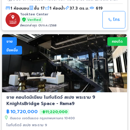
ธุรกิจที่อุดมไปด้วยสำนักงานเกรด A รองรับการขยายตัวของเศรษฐกิจและการ
1 ห้องนอน
ชั้น 17
1 ห้องน้ำ
37.3 ตร.ม.
619
ลงทุน - ใกล้ MRT พระราม 9 ที่ใกล้เพียง 350 เมตร - Airport Rail Link
บริเวณใกล้เคียง จับทุกสายตา ด้วยอาคาร 27 ชั้น 325 ยูนิต 📍สิ่งอำนวยความ
Tooktee Center
สะดวกครบครัน - ฟิตเนส - สวนนั่งเล่น - EV Charger - โถงต้อนรับ - สระ
โทร
Verified
ว่ายน้ำ - Co-Working Space - Craft Cafe & Working Space 📍ระบบรักษา
อัพเดทล่าสุด 01/ก.ค./2568
ความปลอดภัย - กล้องวงจรปิด CCTV 24 ชั่วโมง - ระบบ Access Control
ด้วย Key Card เข้า-ออกอาคาร และพื้นที่จอดรถ - เจ้าหน้าที่รักษาความ
ปลอดภัย 24 ชั่วโมง
ขาย
คอนโด
มือหนึ่ง
ขาย คอนโดมิเนียม ไนท์บริดจ์ สเปซ พระราม 9
KnightsBridge Space - Rama9
฿
10,720,000
฿11,220,000
ดินแดง เขตดินแดง กรุงเทพมหานคร 10400
ไนท์บริดจ์ สเปซ พระราม 9