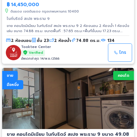
฿
14,450,000
ดินแดง เขตดินแดง กรุงเทพมหานคร 10400
ไนท์บริดจ์ สเปซ พระราม 9
ขาย คอนโดมิเนียม ไนท์บริดจ์ สเปซ พระราม 9 2 ห้องนอน 2 ห้องน้ำ 1 ห้องนั่ง
เล่น ขนาด 74.88 ตร.ม. ขนาดพื้นที่ : 57.65 ตร.ม.+พื้นที่ชั้นบน 17.23 ตร.ม.
สถานที่ใกล้เคียง - ฟอร์จูนทาวน์ - เซ็นทรัล พระราม 9 - เอสพลานาด รัชดาฯ -
2 ห้องนอน
ชั้น 23
2 ห้องน้ำ
74.88 ตร.ม.
134
รร.บางกอกทวิวิทย์ - รพ.พระรามเก้า - รพ.ปิยะเวท - โชว์ ดีซี การเดินทาง -
ถ.ดินแดง - ถ.พระราม 9 - ถ.รัชดาภิเษก - ทางด่วนศรีรัช (ด่านพระราม 9)
Tooktee Center
รถไฟฟ้า - MRT สายสีน้ำเงิน สถานีพระราม 9 - Airport Link สถานีมักกะสัน
โทร
Verified
อัพเดทล่าสุด 14/พ.ย./2566
ขาย
คอนโด
มือหนึ่ง
ขาย คอนโดมิเนียม ไนท์บริดจ์ สเปซ พระราม 9 ขนาด 49.08