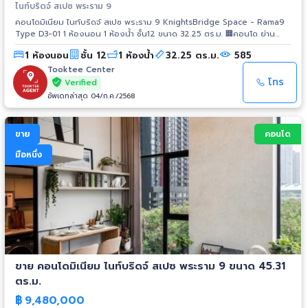
ไนท์บริดจ์ สเปซ พระราม 9
คอนโดมิเนียม ไนท์บริดจ์ สเปซ พระราม 9 KnightsBridge Space - Rama9
Type D3-01 1 ห้องนอน 1 ห้องน้ำ ชั้น12 ขนาด 32.25 ตร.ม. 🏢คอนโด ย่าน
ธุรกิจที่อุดมไปด้วยสำนักงานเกรด A รองรับการขยายตัวของเศรษฐกิจและการ
1 ห้องนอน
ชั้น 12
1 ห้องน้ำ
32.25 ตร.ม.
585
ลงทุน - ใกล้ MRT พระราม 9 ที่ใกล้เพียง 350 เมตร - Airport Rail Link
บริเวณใกล้เคียง จับทุกสายตา ด้วยอาคาร 27 ชั้น 325 ยูนิต 📍สิ่งอำนวยความ
Tooktee Center
สะดวกครบครัน - ฟิตเนส - สวนนั่งเล่น - EV Charger - โถงต้อนรับ - สระ
โทร
Verified
ว่ายน้ำ - Co-Working Space - Craft Cafe & Working Space 📍ระบบรักษา
อัพเดทล่าสุด 04/ก.ค./2568
ความปลอดภัย - กล้องวงจรปิด CCTV 24 ชั่วโมง - ระบบ Access Control
ด้วย Key Card เข้า-ออกอาคาร และพื้นที่จอดรถ - เจ้าหน้าที่รักษาความ
ปลอดภัย 24 ชั่วโมง
ขาย
คอนโด
มือหนึ่ง
ขาย คอนโดมิเนียม ไนท์บริดจ์ สเปซ พระราม 9 ขนาด 45.31
ตร.ม.
฿
9,480,000