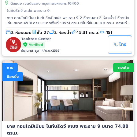
ดินแดง เขตดินแดง กรุงเทพมหานคร 10400
ไนท์บริดจ์ สเปซ พระราม 9
ขาย คอนโดมิเนียม ไนท์บริดจ์ สเปซ พระราม 9 2 ห้องนอน 2 ห้องน้ำ 1 ห้องนั่ง
เล่น ขนาด 45.31 ตร.ม. ขนาดพื้นที่ : 36.51 ตร.ม.+พื้นที่ชั้นบน 8.8 ตร.ม. สถานที่
ใกล้เคียง - ฟอร์จูนทาวน์ - เซ็นทรัล พระราม 9 - เอสพลานาด รัชดาฯ -
2 ห้องนอน
ชั้น 27
2 ห้องน้ำ
45.31 ตร.ม.
151
รร.บางกอกทวิวิทย์ - รพ.พระรามเก้า - รพ.ปิยะเวท - โชว์ ดีซี การเดินทาง -
ถ.ดินแดง - ถ.พระราม 9 - ถ.รัชดาภิเษก - ทางด่วนศรีรัช (ด่านพระราม 9)
Tooktee Center
รถไฟฟ้า - MRT สายสีน้ำเงิน สถานีพระราม 9 - Airport Link สถานีมักกะสัน
โทร
Verified
อัพเดทล่าสุด 14/พ.ย./2566
ขาย
คอนโด
มือหนึ่ง
ขาย คอนโดมิเนียม ไนท์บริดจ์ สเปซ พระราม 9 ขนาด 74.88
ตร.ม.