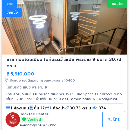
ขาย
คอนโด
มือหนึ่ง
ขาย คอนโดมิเนียม ไนท์บริดจ์ สเปซ พระราม 9 ขนาด 30.73
ตร.ม.
฿
5,910,000
ดินแดง เขตดินแดง กรุงเทพมหานคร 10400
ไนท์บริดจ์ สเปซ พระราม 9
ขาย คอนโดมิเนียม ไนท์บริดจ์ สเปซ พระราม 9 Duo Space 1 Bedroom ขนาด
พื้นที่ : 23.83 ตร.ม.+พื้นที่ชั้นบน 6.90 ตร.ม. สถานที่ใกล้เคียง - ฟอร์จูนทาวน์ -
เซ็นทรัล พระราม 9 - เอสพลานาด รัชดาฯ - รร.บางกอกทวิวิทย์ - รพ.พระราม
1 ห้องนอน
ชั้น 17
1 ห้องน้ำ
30.73 ตร.ม.
374
เก้า - รพ.ปิยะเวท - โชว์ ดีซี การเดินทาง - ถ.ดินแดง - ถ.พระราม 9 -
ถ.รัชดาภิเษก - ทางด่วนศรีรัช (ด่านพระราม 9) รถไฟฟ้า - MRT สายสีน้ำเงิน
Tooktee Center
สถานีพระราม 9 - Airport Link สถานีมักกะสัน
โทร
Verified
อัพเดทล่าสุด 14/พ.ย./2566