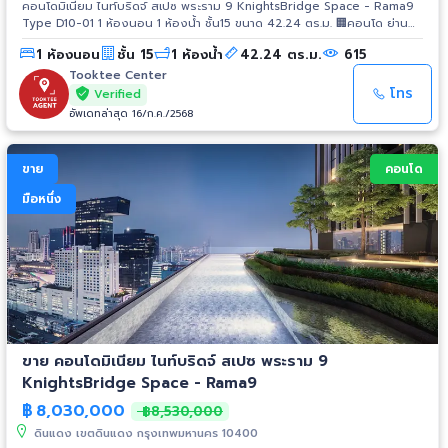
คอนโดมิเนียม ไนท์บริดจ์ สเปซ พระราม 9 KnightsBridge Space - Rama9
Type D10-01 1 ห้องนอน 1 ห้องน้ำ ชั้น15 ขนาด 42.24 ตร.ม. 🏢คอนโด ย่าน
ธุรกิจที่อุดมไปด้วยสำนักงานเกรด A รองรับการขยายตัวของเศรษฐกิจและการ
1 ห้องนอน
ชั้น 15
1 ห้องน้ำ
42.24 ตร.ม.
615
ลงทุน - ใกล้ MRT พระราม 9 ที่ใกล้เพียง 350 เมตร - Airport Rail Link
บริเวณใกล้เคียง จับทุกสายตา ด้วยอาคาร 27 ชั้น 325 ยูนิต 📍สิ่งอำนวยความ
Tooktee Center
สะดวกครบครัน - ฟิตเนส - สวนนั่งเล่น - EV Charger - โถงต้อนรับ - สระ
โทร
Verified
ว่ายน้ำ - Co-Working Space - Craft Cafe & Working Space 📍ระบบรักษา
อัพเดทล่าสุด 16/ก.ค./2568
ความปลอดภัย - กล้องวงจรปิด CCTV 24 ชั่วโมง - ระบบ Access Control
ด้วย Key Card เข้า-ออกอาคาร และพื้นที่จอดรถ - เจ้าหน้าที่รักษาความ
ปลอดภัย 24 ชั่วโมง
ขาย
คอนโด
มือหนึ่ง
ขาย คอนโดมิเนียม ไนท์บริดจ์ สเปซ พระราม 9
KnightsBridge Space - Rama9
฿
8,030,000
฿8,530,000
ดินแดง เขตดินแดง กรุงเทพมหานคร 10400