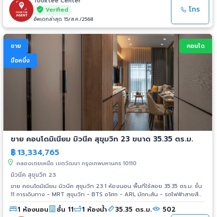
ประสานมิตร - รพ. ม.แม่ฟ้าหลวง - Sino Thai Tower - สวนเบญจสิริ - ศูนย์
Tooktee Center
ประชุมแห่งชาติสิริกิติ์
โทร
Verified
อัพเดทล่าสุด 15/ส.ค./2568
ขาย
คอนโด
มือหนึ่ง
ขาย คอนโดมิเนียม มิวนีค สุขุมวิท 23 ขนาด 35.35 ตร.ม.
฿
13,334,765
คลองเตยเหนือ เขตวัฒนา กรุงเทพมหานคร 10110
มิวนีค สุขุมวิท 23
ขาย คอนโดมิเนียม มิวนีค สุขุมวิท 23 1 ห้องนอน พื้นที่ใช้สอย 35.35 ตร.ม. ชั้น
11 การเดินทาง - MRT สุขุมวิท - BTS อโศก - ARL มักกะสัน - รถไฟฟ้าสายสี
ส้ม สถานที่ใกล้เคียง - Terminal 21 - Singha Complex - Emporium -
1 ห้องนอน
ชั้น 11
1 ห้องน้ำ
35.35 ตร.ม.
502
Central พระราม 9 - ม.ศรีนครินทรวิโรฒ ประสานมิตร - รพ. ม.แม่ฟ้าหลวง -