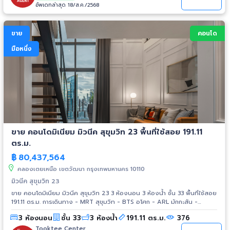
อัพเดทล่าสุด 18/ส.ค./2568
ขาย
คอนโด
มือหนึ่ง
ขาย คอนโดมิเนียม มิวนีค สุขุมวิท 23 พื้นที่ใช้สอย 191.11
ตร.ม.
฿
80,437,564
คลองเตยเหนือ เขตวัฒนา กรุงเทพมหานคร 10110
มิวนีค สุขุมวิท 23
ขาย คอนโดมิเนียม มิวนีค สุขุมวิท 23 3 ห้องนอน 3 ห้องน้ำ ชั้น 33 พื้นที่ใช้สอย
191.11 ตร.ม. การเดินทาง - MRT สุขุมวิท - BTS อโศก - ARL มักกะสัน -
รถไฟฟ้าสายสีส้ม สถานที่ใกล้เคียง - Terminal 21 - Singha Complex -
3 ห้องนอน
ชั้น 33
3 ห้องน้ำ
191.11 ตร.ม.
376
Emporium - Central พระราม 9 - ม.ศรีนครินทรวิโรฒ ประสานมิตร - รพ.
ม.แม่ฟ้าหลวง - Sino Thai Tower - สวนเบญจสิริ - ศูนย์ประชุมแห่งชาติสิริกิติ์
Tooktee Center