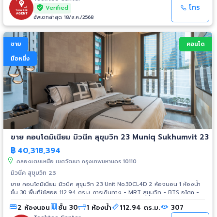
โทร
Verified
อัพเดทล่าสุด 18/ส.ค./2568
ขาย
คอนโด
มือหนึ่ง
ขาย คอนโดมิเนียม มิวนีค สุขุมวิท 23 Muniq Sukhumvit 23
฿
40,318,394
คลองเตยเหนือ เขตวัฒนา กรุงเทพมหานคร 10110
มิวนีค สุขุมวิท 23
ขาย คอนโดมิเนียม มิวนีค สุขุมวิท 23 Unit No.30CL4D 2 ห้องนอน 1 ห้องน้ำ
ชั้น 30 พื้นที่ใช้สอย 112.94 ตร.ม. การเดินทาง - MRT สุขุมวิท - BTS อโศก -
ARL มักกะสัน - รถไฟฟ้าสายสีส้ม สถานที่ใกล้เคียง - Terminal 21 - Singha
2 ห้องนอน
ชั้น 30
1 ห้องน้ำ
112.94 ตร.ม.
307
Complex - Emporium - Central พระราม 9 - ม.ศรีนครินทรวิโรฒ