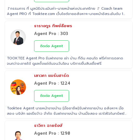
🚩กรรมการ ที่ มูลนิธิประเมินค่า-นายหน้าแห่งประเทศไทย 🚩 Coach team
Agent PRO ที่ Tooktee.com เว็บไซต์ขายอสังหาฯ-นายหน้าอิสระอันดับ 1
ในไทย 🚩 เป็น Examiner ที่ สถาบันคุณวุฒิวิชาชีพ (องค์การมหาชน) ระดับ
5 🚩 เป็นวิทยากรบรรยาย "นายหน้า" อสังหาริมทรัพย์ ที่ โรงเรียนธุรกิจ
ธารางกูร ทิพย์ลือพร
อสังหาริมทรัพย์ไทย 🚩 Property Consultant ที่ Tooktee ขาย-ซื้อ บ้าน
Agent Pro : 303
มือสอง อสังหาริมทรัพย์ กรุงเทพและปริมณฑล 🚩 อนุกรรม ที่สมาคมนาย
หน้า อสังหาริมทรัพย์ 🚩 อดีต Sale นายหน้าอสังหาริมทรัพย์ ที่ RE/MAX
และ ERA
ติดต่อ Agent
TOOKTEE Agent Pro รับฝากขาย เช่า บ้าน ที่ดิน คอนโด ฟรีค่าการตลาด
จนกว่าจะขายได้ ดูแลตั้งแต่ต้นจนวันโอน บริการยื่นสินเชื่อฟรี
เสาวภา แบร์นฮาร์ด
Agent Pro : 1224
ติดต่อ Agent
Tooktee Agent นายหน้าขายบ้าน (มืออาชีพ)รับฝากขายบ้าน อสังหาฯ มือ
สอง บริษัท แอเรียว้าว จำกัด รับฝากขายบ้าน บ้านมือสอง เราใส่ใจในทรัพย์
ที่ท่านฝากขาย เสมือนหนึ่งเป็นทรัพย์ของเราเอง พร้อมดูแลในทุกขั้นตอน
ตั้งแต่การประเมินราคา ถ่ายรูป/ทำการตลาด/โฆษณาผ่านสื่อต่างๆ/ เดินสิน
ธาวิกา ฉายรังษี
เชื่อ จนไปถึงขั้นตอนการโอนฯกรรมสิทธิ์ รับฝากขายเพื่อให้ลูกค้าขายบ้าน
Agent Pro : 1298
ขายที่ดิน และอสังหาริมทรัพย์ทุกประเภทได้ โดยทีมงานมืออาชีพ กว่า 2,000