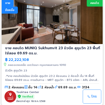
ขาย
คอนโด
มือหนึ่ง
ขาย คอนโด MUNIQ Sukhumvit 23 มิวนีค สุขุมวิท 23 พื้นที่
ใช้สอย 69.69 ตร.ม.
฿
22,222,108
คลองเตยเหนือ เขตวัฒนา กรุงเทพมหานคร 10110
มิวนีค สุขุมวิท 23
📍ขาย คอนโดมิเนียม มิวนีค สุขุมวิท 23 2 ห้องนอน 2 ห้องน้ำ ชั้น 14 พื้นที่
ใช้สอย 69.69 ตร.ม. การเดินทาง - MRT สุขุมวิท - BTS อโศก - ARL มักกะสัน
- รถไฟฟ้าสายสีส้ม สถานที่ใกล้เคียง - Terminal 21 - Singha Complex -
2 ห้องนอน
ชั้น 14
2 ห้องน้ำ
69.69 ตร.ม.
3134
Emporium - Central พระราม 9 - ม.ศรีนครินทรวิโรฒ ประสานมิตร - รพ.
ม.แม่ฟ้าหลวง - Sino Thai Tower - สวนเบญจสิริ - ศูนย์ประชุมแห่งชาติสิริกิติ์
Tooktee Center
โทร
Verified
อัพเดทล่าสุด 18/ส.ค./2568