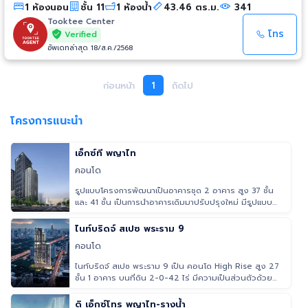
1 ห้องนอน
ชั้น 11
1 ห้องน้ำ
43.46 ตร.ม.
341
Central พระราม 9 - ม.ศรีนครินทรวิโรฒ ประสานมิตร - รพ. ม.แม่ฟ้าหลวง -
Sino Thai Tower - สวนเบญจสิริ - ศูนย์ประชุมแห่งชาติสิริกิติ์
Tooktee Center
โทร
Verified
อัพเดทล่าสุด 18/ส.ค./2568
ก่อนหน้า
1
ถัดไป
โครงการแนะนำ
เอ็กซ์ที พญาไท
คอนโด
รูปแบบโครงการพัฒนาเป็นอาคารชุด 2 อาคาร สูง 37 ชั้น
และ 41 ชั้น เป็นการนำอาคารเดิมมาปรับปรุงใหม่ มีรูปแบบ
ห้องพักให้เลือก
ไนท์บริดจ์ สเปซ พระราม 9
คอนโด
ไนท์บริดจ์ สเปซ พระราม 9 เป็น คอนโด High Rise สูง 27
ชั้น 1 อาคาร บนที่ดิน 2-0-42 ไร่ มีความเป็นส่วนตัวด้วย
จำนวนห้องพักอ
ดิ เอ็กซ์โทร พญาไท-รางน้ำ