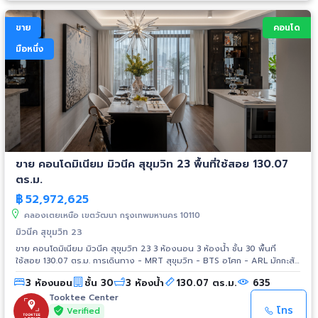
ขาย
คอนโด
มือหนึ่ง
ขาย คอนโดมิเนียม มิวนีค สุขุมวิท 23 พื้นที่ใช้สอย 130.07
ตร.ม.
฿
52,972,625
คลองเตยเหนือ เขตวัฒนา กรุงเทพมหานคร 10110
มิวนีค สุขุมวิท 23
ขาย คอนโดมิเนียม มิวนีค สุขุมวิท 23 3 ห้องนอน 3 ห้องน้ำ ชั้น 30 พื้นที่
ใช้สอย 130.07 ตร.ม. การเดินทาง - MRT สุขุมวิท - BTS อโศก - ARL มักกะสัน
- รถไฟฟ้าสายสีส้ม สถานที่ใกล้เคียง - Terminal 21 - Singha Complex -
3 ห้องนอน
ชั้น 30
3 ห้องน้ำ
130.07 ตร.ม.
635
Emporium - Central พระราม 9 - ม.ศรีนครินทรวิโรฒ ประสานมิตร - รพ.
ม.แม่ฟ้าหลวง - Sino Thai Tower - สวนเบญจสิริ - ศูนย์ประชุมแห่งชาติสิริกิติ์
Tooktee Center
โทร
Verified