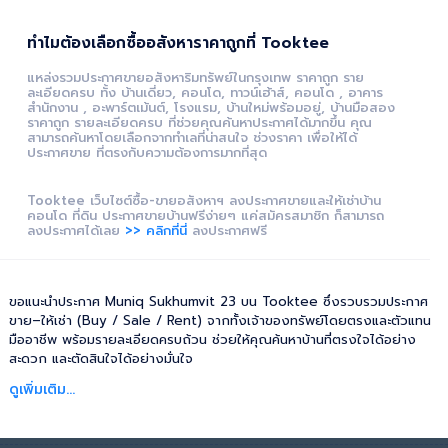
ทำไมต้องเลือกซื้ออสังหาราคาถูกที่ Tooktee
แหล่งรวมประกาศขายอสังหาริมทรัพย์ในกรุงเทพ ราคาถูก ราย
ละเอียดครบ ทั้ง บ้านเดี่ยว, คอนโด, ทาวน์เฮ้าส์, คอนโด , อาคาร
สำนักงาน , อะพาร์ตเม้นต์, โรงแรม, บ้านใหม่พร้อมอยู่, บ้านมือสอง
ราคาถูก รายละเอียดครบ ที่ช่วยคุณค้นหาประกาศได้มากขึ้น คุณ
สามารถค้นหาโดยเลือกจากทำเลที่น่าสนใจ ช่วงราคา เพื่อให้ได้
ประกาศขาย ที่ตรงกับความต้องการมากที่สุด
Tooktee เว็บไซต์ซื้อ-ขายอสังหาฯ ลงประกาศขายและให้เช่าบ้าน
คอนโด ที่ดิน ประกาศขายบ้านฟรีง่ายๆ แค่สมัครสมาชิก ก็สามารถ
ลงประกาศได้เลย
>> คลิกที่นี่
ลงประกาศฟรี
ขอแนะนำประกาศ Muniq Sukhumvit 23 บน Tooktee ซึ่งรวบรวมประกาศ
ขาย–ให้เช่า (Buy / Sale / Rent) จากทั้งเจ้าของทรัพย์โดยตรงและตัวแทน
มืออาชีพ พร้อมรายละเอียดครบถ้วน ช่วยให้คุณค้นหาบ้านที่ตรงใจได้อย่าง
สะดวก และตัดสินใจได้อย่างมั่นใจ
ดูเพิ่มเติม...