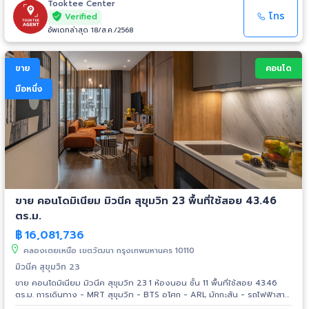
Sino Thai Tower - สวนเบญจสิริ - ศูนย์ประชุมแห่งชาติสิริกิติ์
Tooktee Center
โทร
Verified
อัพเดทล่าสุด 18/ส.ค./2568
ขาย
คอนโด
มือหนึ่ง
ขาย คอนโดมิเนียม มิวนีค สุขุมวิท 23 พื้นที่ใช้สอย 43.46
ตร.ม.
฿
16,081,736
คลองเตยเหนือ เขตวัฒนา กรุงเทพมหานคร 10110
มิวนีค สุขุมวิท 23
ขาย คอนโดมิเนียม มิวนีค สุขุมวิท 23 1 ห้องนอน ชั้น 11 พื้นที่ใช้สอย 43.46
ตร.ม. การเดินทาง - MRT สุขุมวิท - BTS อโศก - ARL มักกะสัน - รถไฟฟ้าสาย
สีส้ม สถานที่ใกล้เคียง - Terminal 21 - Singha Complex - Emporium -