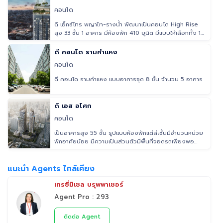
คอนโด
ดิ เอ็กซ์โทร พญาไท-รางน้ำ พัฒนาเป็นคอนโด High Rise
สูง 33 ชั้น 1 อาคาร มีห้องพัก 410 ยูนิต มีแบบให้เลือกทั้ง 1
Bedroom ,
ดี คอนโด รามคำแหง
คอนโด
ดี คอนโด รามคำแหง แบบอาคารชุด 8 ชั้น จำนวน 5 อาคาร
ดิ เอส อโศก
คอนโด
เป็นอาคารสูง 55 ชั้น รูปแบบห้องพักแต่ล่ะชั้นมีจำนวนหน่วย
พักอาศัยน้อย มีความเป็นส่วนตัวมีพื้นที่จอดรถเพียงพอ
เจ้าของห้อง แ
แนะนำ Agents ไกล้เคียง
เทรซี่มิเชล บรุพพาเชอร์
Agent Pro : 293
ติดต่อ Agent