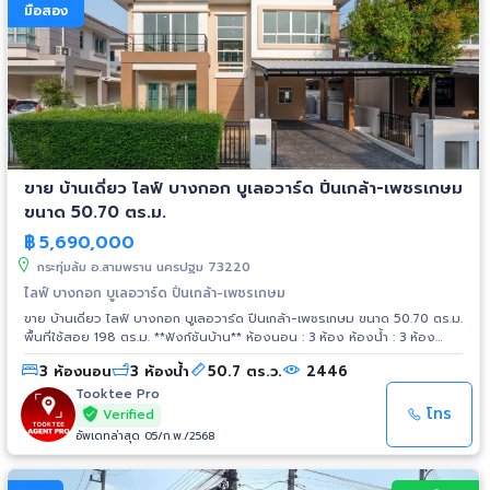
นครปฐม 8 กม.
มือสอง
ขาย บ้านเดี่ยว ไลฟ์ บางกอก บูเลอวาร์ด ปิ่นเกล้า-เพชรเกษม
ขนาด 50.70 ตร.ม.
฿
5,690,000
กระทุ่มล้ม อ.สามพราน นครปฐม 73220
ไลฟ์ บางกอก บูเลอวาร์ด ปิ่นเกล้า-เพชรเกษม
ขาย บ้านเดี่ยว ไลฟ์ บางกอก บูเลอวาร์ด ปิ่นเกล้า-เพชรเกษม ขนาด 50.70 ตร.ม.
พื้นที่ใช้สอย 198 ตร.ม. **ฟังก์ชันบ้าน** ห้องนอน : 3 ห้อง ห้องน้ำ : 3 ห้อง
จำนวนชั้น : 2 ชั้น ที่จอดรถ : 2 คัน - หน้าบ้านหันไปทาง "ทิศตะวันตกเฉียงใต้" -
3 ห้องนอน
3 ห้องน้ำ
50.7 ตร.ว.
2446
น้ำประปา ไฟฟ้าพร้อมเข้าอยู่ **งานระบบภายในบ้านที่เปลี่ยนให้** ระบบน้ำ - ท่อ
เมนประปาภายนอก - ท่อน้ำทิ้งภายในอาคาร - บ่อพัก - ท่อน้ำทิ้งภายนอก
Tooktee Pro
อาคาร ระบบไฟ - ตู้ควบคุม - สายไฟฟ้าภายในอาคาร - สวิซ์ + เต้ารับ - ดวง
โทร
Verified
โคม + หลอดไฟ **จุดเด่นโครงการ–สภาพแวดล้อม** - โครงการได้รับอนุญาต
อัพเดทล่าสุด 05/ก.พ./2568
จัดสรรถูกต้อง, โครงการจำนวนรวม 173 หลัง - โครงการตั้งอยู่บนถนนสาย
หลัก ได้แก่ ถนนพุทธมณฑล - ผู้พัฒนาโครงการที่มีชื่อเสียง **Sc Asset** - มี
ระบบรักษาความปลอดภัย, มีกล้องวงจรปิด - ถนนโครงการกว้าง 10 เมตร -