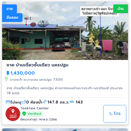
ขาย
บ้าน
มือสอง
ขาย บ้านเดี่ยวชั้นเดียว นครปฐม
฿
1,430,000
บางระกำ อ.บางเลน นครปฐม 73130
ขาย บ้านเดี่ยวชั้นเดียว นครปฐม ห่างจากถนนบ้านบางระกำ-นราภิรมย์ ประมาณ
78 เมตร
ไม่ระบุ
0 ห้องน้ำ
147.8 ตร.ว.
143
Tooktee Center
โทร
Verified
อัพเดทล่าสุด 14/พ.ย./2566