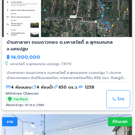
บ้านศาลายา ถนนดาวทอง ต.มหาสวัสดิ์ อ.พุทธมณฑล
จ.นครปฐม
฿
14,000,000
มหาสวัสดิ์ อ.พุทธมณฑล นครปฐม 73170
บ้านศาลายา ถนนดาวทอง ต.มหาสวัสดิ์ อ.พุทธมณฑล จ.นครปฐม 1. ประกาศ
เจ้าของขายเอง ยินดีรับนายหน้าคะ ขายอาคารพร้อมที่ดิน 650 ตรว. ติดหมู่บ้าน
กิตติชัย8 ถนนดาวทอง ต.มหาสวัสดิ์ อำเภอพุทธมณฑล จังหวัดนครปฐม ทำเล
4 ห้องนอน
4 ห้องน้ำ
650 ตร.ว.
1258
ทองติดกับ 3 ร้านสะดวกซื้อ 2. ทำเลทองเหมาะทำธุรกิจ ติดกับ 3 ร้านสะดวกซื้อ
ตรงข้ามกับซีเจมอร์ซุเปอร์มาร์เก็ต เยื้องกับเซเว่นอีเลฟเว่น ใกล้กับมินิบิ๊กซี เหมาะ
MOntree Chancon
ทำอ๊อฟฟิส ร้านอาหาร คาร์แคร์ คลังเก็บสินค้า 3. ขายอาคารพาณิชย์ 2 ชั้น
โทร
Verified
พร้อมที่ดิน 650 ตรว. มีรั้วรอบ 3 ด้าน บ้านกว้าง 8 เมตร ลึก 20 เมตร พื้นที่ใช้
อัพเดทล่าสุด 07/ส.ค./2569
สอง 320 ตรม. 4 ห้องนอน 4 ห้องน้ำ ตัวบ้านสร้างร่นระยะห่างจากหน้าถนน 16
เมตร พื้นบ้านยกสูงจากถนน 1 เมตร ไม่เคยมีปัญหาน้ำท่วม โครงสร้างลงเข็มทุก
จุดแข็งแรง ใช้วัสดุคุณภาพสูง 4. ที่ดินรวมทั้งหมด 650 ตารางวา หน้ากว้างติด
ขาย
ที่ดินเปล่า
ถนน 28 เมตร ลึก 94 เมตร ขายอาคารพาณิชย์ทำเลดีที่สุดบนถนนเส้นคลอง
โยงนี้ เป็นที่ดินเก่า เหมาะเป็น ร้านอาหารเครื่องดื่ม ธุรกิจความสวยความงาม
ร้านขายอุปกรณ์อะไหล่ซ่อมรถ แฟรนไชส์ คลังสินค้า ฯลฯ หาไม่ได้อีกแล้ว ทำเลฮ