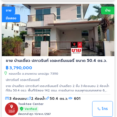
ขาย
บ้าน
มือสอง
ขาย บ้านเดี่ยว ปภาวรินท์ เดอะกรีนเนอรี่ ขนาด 50.4 ตร.ว.
฿
3,790,000
หอมเกร็ด อ.สามพราน นครปฐม 73110
ปภาวรินท์ เดอะกรีนเนอรี่
ขาย บ้านเดี่ยว ปภาวรินท์ เดอะกรีนเนอรี่ บ้านเดี่ยว 2 ชั้น 3 ห้องนอน 2 ห้องน้ำ
ที่ดิน 50.4 ตรว. พื้นที่ใช้สอย 142 ตรม. การเดินทาง ถนนพุทธมณฑลสาย 6,
ถนนบรมราชชนนี, ถนนปิ่นเกล้า-นครชัยศรี สิ่งอำนวยความสะดวก -กล้อง
3 ห้องนอน
2 ห้องน้ำ
50.4 ตร.ว.
601
CCTV -มีการรักษาความปลอดภัย (รปภ.) สถานที่มใกล้เคียง - ห้างเซ็นทรัล
ศาลายา - มหาวิทยาลัยมหิดลศาลายา - โรงพยาบาลศาลายา - โรงพยาบาล
Tooktee Center
พุทธมณฑล - ตลาดวัดดอนหวาย
โทร
Verified
อัพเดทล่าสุด 10/พ.ค./2567