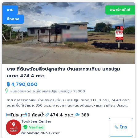
ขาย
อพาร์ทเม้นท์
มือสอง
ขาย ที่ดินพร้อมสิ่งปลูกสร้าง บ้านสระกระเทียม นครปฐม
ขนาด 474.4 ตรว.
฿
4,790,060
หนองดินแดง อ.เมืองนครปฐม นครปฐม 73000
ขาย อาคารพาณิชย์ บ้านสระกระเทียม นครปฐม ขนาด 1 ไร่, 0 งาน, 74.40 ตร.ว.
ขนาดพื้นที่ใช้สอย: 360 ตร.ม. ห่างจากถนนหนองดินเเดง-สระกระเทียม ประมาณ
1.40 กม.
ไม่ระบุ
0 ห้องน้ำ
474.4 ตร.ว.
389
Tooktee Center
โทร
Verified
อัพเดทล่าสุด 01/ก.ค./2567