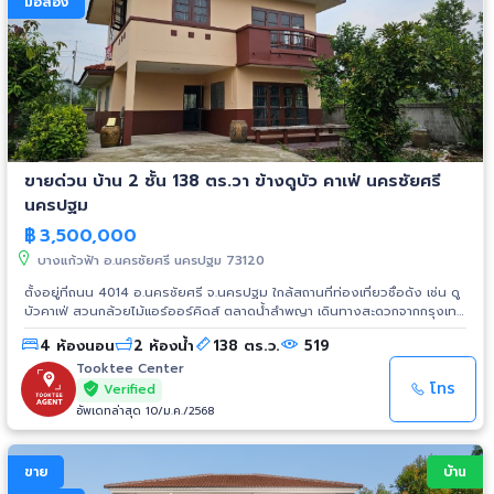
มือสอง
ขายด่วน บ้าน 2 ชั้น 138 ตร.วา ข้างดูบัว คาเฟ่ นครชัยศรี
นครปฐม
฿
3,500,000
บางแก้วฟ้า อ.นครชัยศรี นครปฐม 73120
ตั้งอยู่ที่ถนน 4014 อ.นครชัยศรี จ.นครปฐม ใกล้สถานที่ท่องเที่ยวชื่อดัง เช่น ดู
บัวคาเฟ่ สวนกล้วยไม้แอร์ออร์คิดส์ ตลาดน้ำลำพญา เดินทางสะดวกจากกรุงเทพ
เหมาะสำหรับอยู่อาศัย หรือ เป็นบ้านพักตากอากาศ พิกัด
4 ห้องนอน
2 ห้องน้ำ
138 ตร.ว.
519
https://goo.gl/maps/vfr3Vsar6cik8SEr8 ที่ดินสี่เหลี่ม 2 โฉนด รูปร่าง
สวยงาม เจ้าของปลูกบ้านเดี่ยว 2 ชั้น มีสวนหน้าบ้านขนาดใหญ่ บรรยากาศดี
Tooktee Center
สถานที่ใกล้เคียง - ดูบัว คาเฟ่ 450 เมตร - โรงพยาบาลหลวงพ่อเปิ่น จังหวัด
โทร
Verified
นครปฐม 1.84 กม. - โรงพยาบาลส่งเสริมสุขภาพตำบลบางแก้วฟ้า จังหวัด
อัพเดทล่าสุด 10/ม.ค./2568
นครปฐม 2.74 กม. - โรงพยาบาลส่งเสริมสุขภาพตำบลบางพระ จังหวัด
นครปฐม 3.27 กม. - องค์การบริหารส่วนตำบลบางพระ อำเภอนครชัยศรี
จังหวัดนครปฐม 3.38 กม. - โรงพยาบาลห้วยพลู จังหวัดนครปฐม 3.66 กม. -
ขาย
บ้าน
สนามบินนครปฐม 4.86 กม. - มหาวิทยาลัยราชภัฏสวนสุนันทา วิทยาเขต