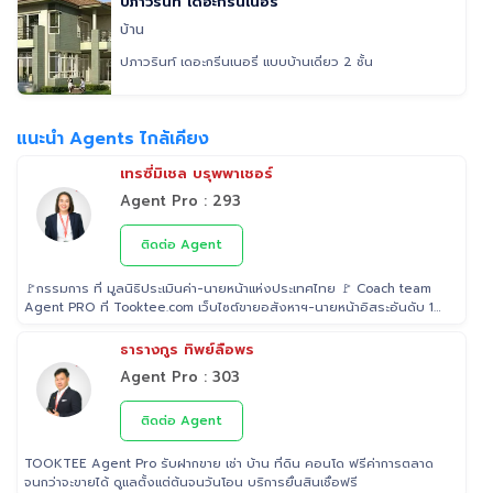
ปภาวรินท์ เดอะกรีนเนอรี่
บ้าน
ปภาวรินท์ เดอะกรีนเนอรี่ แบบบ้านเดี่ยว 2 ชั้น
แนะนำ Agents ไกล้เคียง
เทรซี่มิเชล บรุพพาเชอร์
Agent Pro : 293
ติดต่อ Agent
🚩กรรมการ ที่ มูลนิธิประเมินค่า-นายหน้าแห่งประเทศไทย 🚩 Coach team
Agent PRO ที่ Tooktee.com เว็บไซต์ขายอสังหาฯ-นายหน้าอิสระอันดับ 1
ในไทย 🚩 เป็น Examiner ที่ สถาบันคุณวุฒิวิชาชีพ (องค์การมหาชน) ระดับ
5 🚩 เป็นวิทยากรบรรยาย "นายหน้า" อสังหาริมทรัพย์ ที่ โรงเรียนธุรกิจ
ธารางกูร ทิพย์ลือพร
อสังหาริมทรัพย์ไทย 🚩 Property Consultant ที่ Tooktee ขาย-ซื้อ บ้าน
Agent Pro : 303
มือสอง อสังหาริมทรัพย์ กรุงเทพและปริมณฑล 🚩 อนุกรรม ที่สมาคมนาย
หน้า อสังหาริมทรัพย์ 🚩 อดีต Sale นายหน้าอสังหาริมทรัพย์ ที่ RE/MAX
และ ERA
ติดต่อ Agent
TOOKTEE Agent Pro รับฝากขาย เช่า บ้าน ที่ดิน คอนโด ฟรีค่าการตลาด
จนกว่าจะขายได้ ดูแลตั้งแต่ต้นจนวันโอน บริการยื่นสินเชื่อฟรี