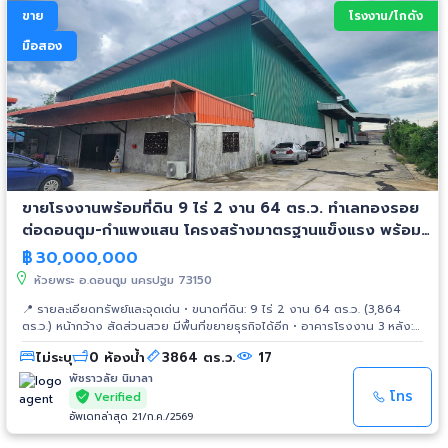
ขาย
โรงงาน/โกดัง
มือสอง
ขายโรงงานพร้อมที่ดิน 9 ไร่ 2 งาน 64 ตร.ว. ทำเลทองรอย
ต่อดอนตูม-กำแพงแสน โครงสร้างมาตรฐานแข็งแรง พร้อม
ย้ายเครื่องจักรเดินสายการผลิตได้ทันที
฿
30,000,000
ห้วยพระ อ.ดอนตูม นครปฐม 73150
📍 รายละเอียดทรัพย์และจุดเด่น • ขนาดที่ดิน: 9 ไร่ 2 งาน 64 ตร.ว. (3,864
ตร.ว.) หน้ากว้าง สัดส่วนสวย มีพื้นที่ขยายธุรกิจได้อีก • อาคารโรงงาน 3 หลัง:
พื้นที่ใช้สอยรวม 3,000 ตร.ม. (หลังละ ~1,000 ตร.ม.) โครงสร้างเหล็กและ
ไม่ระบุ
0 ห้องน้ำ
3864 ตร.ว.
17
คอนกรีตหนาแน่น รับน้ำหนักได้ดีเยี่ยม • ฟังก์ชันครบจบ: มีออฟฟิศผู้บริหารแยก
ต่างหาก และมีโซนสำนักงาน+ห้องน้ำแยกส่วนในอาคารโรงงาน • สวัสดิการ
พัชราวลัย นิมาลา
พร้อม: มีอาคารตึกแถวชั้นเดียวสำหรับพักอาศัย 15 ห้อง (ประหยัดค่ารถรับส่ง
โทร
Verified
พนักงานและมีทีมช่างแสตนด์บายได้ 24 ชม.) • พื้นที่ผ่อนคลาย: มีลานตะกร้อและ
อัพเดทล่าสุด 21/ก.ค./2569
บ่อตกปลาธรรมชาติ สำหรับพนักงาน 🚛 การเดินทางและโลจิสติกส์ (รถบรรทุก/
รถเทรลเลอร์ เข้า-ออกได้) • ใกล้ ถ.เพชรเกษม (10-15 นาที) ลงใต้หรือเข้า กทม.