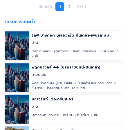
สะดวก • ใกล้ ถ.บรมราชชนนี และ ถ.กาญจนาภิเษก (30-40 นาที) เชื่อมต่อโซน
ก่อนหน้า
1
2
ถัดไป
อุตสาหกรรมบางใหญ่-สมุทรสาคร 🏫 สถานที่สำคัญใกล้เคียง • กฟภ. ดอนตูม
(8 นาที) • ที่ว่าการอำเภอ และ รพ.ดอนตูม (8-9 นาที) • มหาวิทยาลัย
เกษตรศาสตร์ กำแพงแสน (12 นาที) 🎯 เหมาะกับใคร? ผู้ประกอบการ
โครงการแนะนำ
อุตสาหกรรม, ธุรกิจการเกษตรแปรรูป, ศูนย์กระจายสินค้า, หรือนักลงทุนที่
ต้องการโรงงานสภาพใหม่ที่ราคาถูกกว่าสร้างเอง (Under Replacement
Cost) 💰 ราคา 30,000,000 บาท
ไลฟ์ บางกอก บูเลอวาร์ด ปิ่นเกล้า-เพชรเกษม
บ้าน
ไลฟ์ บางกอก บูเลอวาร์ด ปิ่นเกล้า-เพชรเกษม แบบบ้านเดี่ยว
2 ชั้น
พฤกษาวิลล์ 44 (บรมราชชนนี-ปิ่นเกล้า)
ทาวน์โฮม
พฤกษาวิลล์ 44 (บรมราชชนนี-ปิ่นเกล้า) แบบทาวน์เฮ้าส์ 2
ชั้น รวมหน่วยขายประมาณ 12 หน่วย
ปภาวรินท์ เดอะกรีนเนอรี่
บ้าน
ปภาวรินท์ เดอะกรีนเนอรี่ แบบบ้านเดี่ยว 2 ชั้น