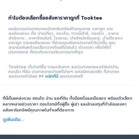
ทำไมต้องเลือกซื้ออสังหาราคาถูกที่ Tooktee
แหล่งรวมประกาศขายอสังหาริมทรัพย์ในกรุงเทพ ราคาถูก ราย
ละเอียดครบ ทั้ง บ้านเดี่ยว, คอนโด, ทาวน์เฮ้าส์, คอนโด , อาคาร
สำนักงาน , อะพาร์ตเม้นต์, โรงแรม, บ้านใหม่พร้อมอยู่, บ้านมือสอง
ราคาถูก รายละเอียดครบ ที่ช่วยคุณค้นหาประกาศได้มากขึ้น คุณ
สามารถค้นหาโดยเลือกจากทำเลที่น่าสนใจ ช่วงราคา เพื่อให้ได้
ประกาศขาย ที่ตรงกับความต้องการมากที่สุด
Tooktee เว็บไซต์ซื้อ-ขายอสังหาฯ ลงประกาศขายและให้เช่าบ้าน
คอนโด ที่ดิน ประกาศขายบ้านฟรีง่ายๆ แค่สมัครสมาชิก ก็สามารถ
ลงประกาศได้เลย
>> คลิกที่นี่
ลงประกาศฟรี
ที่นี่เป็นแหล่งรวม คอนโด บ้าน และที่ดิน ทั้งมือหนึ่งและมือสอง พร้อมตัวเลือก
หลากหลายช่วงราคา ตอบโจทย์ทั้งผู้ซื้อ ผู้เช่า และนักลงทุนที่กำลังมองหา
อสังหาริมทรัพย์คุณภาพในทำเลที่ต้องการ
ดูเพิ่มเติม...