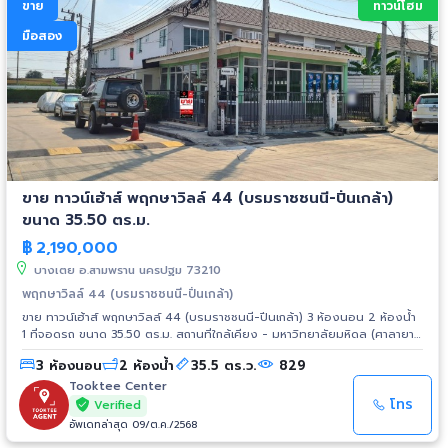
ขาย
ทาวน์โฮม
สภาพแวดล้อมดี สะอาด - สิ่งอำนวยความสะดวกภายในโครงการ ได้แก่ สนาม
เด็กเล่น/สวนสาธารณะ, สระว่ายน้ำ, ฟิตเนส, คลับเฮ้าส์ - ใกล้ห้างสรรพสินค้า
มือสอง
Image Mall, เซ็นทรัล ศาลายา, ไทวัสดุ, แม็คโคร ศาลายา - ใกล้โรงพยาบาลโรง
พยาบาลราชพิพัฒน์ - ใกล้โรงเรียนมหิดล, โรงเรียนเอกดรุณ **การเดินทาง** -
ตัวบ้านห่างจากหน้าโครงการเพียง 120 เมตร - หน้าโครงการติดถนนพุทธมณฑล
สาย4 - เข้า-ออกได้หลายเส้นทาง ได้แก่ ถนนเพชรเกษม, พุทธมณฑลพุทธมณฑล
- ใกล้รถไฟฟ้าสายสีน้ำเงิน "สถานีหลักสอง" - ใกล้จุดขึ้นทางด่วน "ศรีรัช-
วงแหวน"
ขาย ทาวน์เฮ้าส์ พฤกษาวิลล์ 44 (บรมราชชนนี-ปิ่นเกล้า)
ขนาด 35.50 ตร.ม.
฿
2,190,000
บางเตย อ.สามพราน นครปฐม 73210
พฤกษาวิลล์ 44 (บรมราชชนนี-ปิ่นเกล้า)
ขาย ทาวน์เฮ้าส์ พฤกษาวิลล์ 44 (บรมราชชนนี-ปิ่นเกล้า) 3 ห้องนอน 2 ห้องน้ำ
1 ที่จอดรถ ขนาด 35.50 ตร.ม. สถานที่ใกล้เคียง - มหาวิทยาลัยมหิดล (ศาลายา)
- มหาวิทยาลัยเทคโนโลยีราชมงคล (ศาลายา) - รร.มหิดลวิทยานุสรณ์ -
3 ห้องนอน
2 ห้องน้ำ
35.5 ตร.ว.
829
ร.พ.ศาลายา - Lotus สาย 5 - Big C สาย 5 - ตลาดน้ำดอนหวาย-วัดไร่ขิง
Tooktee Center
โทร
Verified
อัพเดทล่าสุด 09/ต.ค./2568