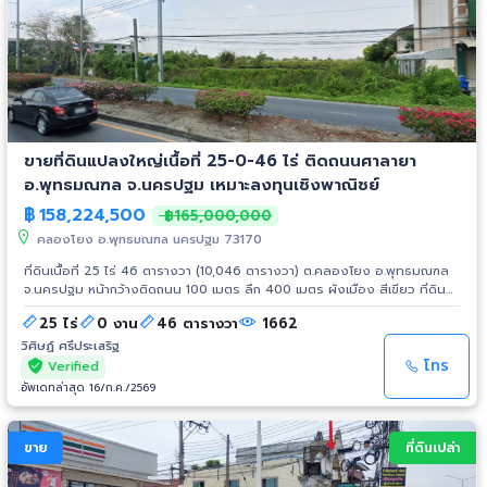
วงจุ้ยดี เพราะติดถนน มีรั้วหมู่บ้านรอบ 3 ด้าน ได้ที่จอดรถ 5-10 คัน ได้สเปซ
ระยะห่างระหว่างเพื่อนบ้าน ได้พื้นที่เขียวรอบบ้าน พร้อมเข้าพัก ดำเนินกิจการได้
ทันที มีพื้นที่กว้างขวาง ร่มรื่นด้วยต้นไม้ มีต้นไม้ใหญ่ร่มรื่นปลูกมานาน อากาศดี
มาก ล้อมรอบไปด้วยธรรมชาติ ลักษณะของชุมชนโดยรอบ สังคม บรรยากาศดี
ไม่แออัด มีความเป็นส่วนตัวสูง ด้านข้างและหลังติดรั้วหมู่บ้าน ทำเลที่ตั้งของ
ที่ดินพร้อมบ้านเหมือนรูปไข่ตรงกลาง 5. สถานที่สำคัญใกล้เคียง มหาวิทยาลัย
มหิดลศาลายา | เซ็นทรัลศาลายา | โลตัสศาลายา | สนามกอล์ฟรอยัลแจมส์ 6.
ทางลัดทางผ่านไป ตลาดท่านา อ.นครชัยศรี, ตลาดโบราณ100ปี รางกระทุ่ม
ขายที่ดินแปลงใหญ่เนื้อที่ 25-0-46 ไร่ ติดถนนศาลายา
อ.บางเลน, พระราชวังสนามจันทร์ องค์พระปฐมเจดีย์ จ.นครปฐม 7. ปัจจุบันมีผู้
เช่าอยู่ ยังไม่หมดสัญญา ทำร้านอาหาร ผู้เช่านิสัยดีมาก ผู้สนใจซื้อสามารถรับค่า
อ.พุทธมณฑล จ.นครปฐม เหมาะลงทุนเชิงพาณิชย์
เช่าต่อได้เดือนละสองหมื่น สัญญาเหลืออีกประมาณ 1 ปี หรือให้ทางเราบอก
฿
158,224,500
฿165,000,000
ยกเลิกการเช่าพร้อมคืนมัดจำได้ตามที่ผู้ซื้อต้องการ 8. สามารถดูรูปภาพ และ
ตำแหน่งที่ตั้งทำเลได้โดยตรงจากลิ๊งค์ หรือขับไปดูสถานที่จริงๆ ใกล้กรุงเทพ
คลองโยง อ.พุทธมณฑล นครปฐม 73170
ที่สุด เป็นได้ทั้งบ้านอ๊อฟฟิส บ้านเลขที่ 11/1 หมู่ 4 ถนนดาวทอง เส้นโยธา
ที่ดินเนื้อที่ 25 ไร่ 46 ตารางวา (10,046 ตารางวา) ต.คลองโยง อ.พุทธมณฑล
นครปฐม 2091 ต.มหาสวัสดิ์ อ.พุทธมณฑล จ.นครปฐม 73170 9. ข้อมูล
จ.นครปฐม หน้ากว้างติดถนน 100 เมตร ลึก 400 เมตร ผังเมือง สีเขียว ที่ดิน
ตำแหน่งที่ตั้งที่ดิน Location Google Map: ติดกับหมู่บ้านกิติชัย 8 และ 14 หน้า
ประเภทชุมชนและเกษตรกรรม ที่ดินติดถนนนครปฐม 3004 (ศาลายา-บางภาษี)
หมู่บ้านเป็นชุมชนขนาดใหญ่ a. https://goo.gl/maps/dMdemTEinX9VvSS2A
25 ไร่
0 งาน
46 ตารางวา
1662
คลองโยง เหมาะลงทุนทำโครงการบ้านจัดสรร โครงการเชิงพาณิชย์ ใกล้
10. *ยินดีรับบริษัทตัวแทนขาย-นายหน้าอิสระแบบเปิด หรือผู้ที่ต้องการทำการ
มหาวิทยาลัยมหิดล ศาลายา ม.ราชภัฏสวนสุนันทา เซ็นทรัล ศาลายา โรงเรียน
วิศิษฏ์ ศรีประเสริฐ
ตลาดแบบจ่ายเมื่อขายได้ ให้ค่าคอม 3-4% เรามีที่ดินอีกหลายแปลงฝากขาย เช่น
กาญจนาภิเษกวิทยาลัย ตลาดนัดคลองโยง ตลาดศาลายา โรงพยาบาลศาลายา
โทร
1)บ้านพร้อมที่ดินติดถนนดาวทองอ.พุทธมณฑล(ติด3ร้านสะดวกซื้อ) 2)ที่ดินติด
Verified
ราคาขาย 158,224,500 บาท (ไร่ละ 6,300,000 บาท) โทร 081-2702525 คุณ
ถนนทุ่งมังกรซอย6แขวงฉิมพลีเขตตลิ่งชัน 3)ที่ดินติดหน้าถนนราษฎร์นิมิตเขต
อัพเดทล่าสุด 16/ก.ค./2569
วิศิษฏ์ ID LINE : @ws.estate789 #ขายที่ดิน #ที่ดินศาลายา #ที่ดินพุทธมณฑล
คลองสามวา(ใกล้ปากซอยถ.หทัยราษฎร์) 11. ราคาขาย 14 ล้านบาท สนใจติดต่อ
#ที่ดินนครปฐม #ที่ดินติดถนนใหญ่ #ที่ดินถนนศาลายา #ที่ดินแปลงใหญ่
โทร. 080 210 7595, 061 647 0184-5 (id Line: wechancon) เลขโฉนด
#ที่ดิน25ไร่ #ที่ดินเพื่อการลงทุน #ที่ดินเชิงพาณิชย์ #ที่ดินพัฒนาโครงการ
5902 12. #ที่ดินศาลายา #ที่ดินพุทธมณฑล #ขายที่ดินมหิดล #ขายที่ดิน
ขาย
ที่ดินเปล่า
#ที่ดินทำธุรกิจ #ที่ดินทำเลทอง #ที่ดินศักยภาพสูง
บางเลน #ขายที่ดินนครปฐม #ที่ดินดาวทอง #บางเลน #คลองโยง #เทพนิมิต
ลานตากฟ้า #พุทธมณฑลสาย4 #พุทธมณฑลสาย5 #มหิดลศาลายา #เซ็นทรัล