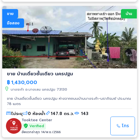
ขาย
บ้าน
มือสอง
ขาย บ้านเดี่ยวชั้นเดียว นครปฐม
฿
1,430,000
บางระกำ อ.บางเลน นครปฐม 73130
ขาย บ้านเดี่ยวชั้นเดียว นครปฐม ห่างจากถนนบ้านบางระกำ-นราภิรมย์ ประมาณ
78 เมตร
ไม่ระบุ
0 ห้องน้ำ
147.8 ตร.ว.
143
Tooktee Center
โทร
Verified
อัพเดทล่าสุด 14/พ.ย./2566