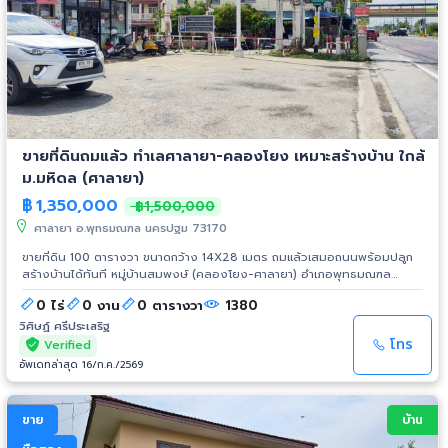
ศาลายา #ศูนย์การแพทย์กาญจนา #โลตัสศาลายา #บ้านนครปฐม #บ้านเดี่ยว
มือสองศาลายา
ขายที่ดินถมแล้ว ทำเลศาลายา-คลองโยง เหมาะสร้างบ้าน ใกล้
ม.มหิดล (ศาลายา)
฿
1,350,000
฿1,500,000
ศาลายา อ.พุทธมณฑล นครปฐม 73170
ขายที่ดิน 100 ตารางวา ขนาดกว้าง 14X28 เมตร ถมแล้วเสมอถนนพร้อมปลูก
สร้างบ้านได้ทันที หมู่บ้านสมพงษ์ (คลองโยง-ศาลายา) อำเภอพุทธมณฑล
จังหวัดนครปฐม สภาพแวดล้อมดี เป็นชุมชน มีบ้านพักอาศัยโดยรอบ ถนนเข้า–
0 ไร่
0 งาน
0 ตารางวา
1380
ออกสะดวก เดินทางง่าย เข้าเมืองได้หลายเส้นทาง ทำเลศักยภาพ ใกล้ห้าง
เซ็นทรัลและแม็คโคร (ศาลายา) มหาวิทยาลัยมหิดล ตลาดสดใหญ่ศาลายา
วิศิษฏ์ ศรีประเสริฐ
โรงเรียนสวนกุหลาบพระตำหนักมหามงคล ราคาเสนอขาย 1,350,000 บาท พิกัด
โทร
Verified
: https://maps.app.goo.gl/qdRvBh9fLRmtaVn1A โทร. 081-2702525 วิ
อัพเดทล่าสุด 16/ก.ค./2569
ศิษฏ์ Line ID : @Ws.estate789 #ขายที่ดิน #ที่ดินศาลายา #ที่ดินนครปฐม
#ที่ดินคลองโยง #ที่ดินพร้อมปลูกบ้าน #ที่ดินถมแล้ว #ที่ดิน100ตารางวา
#ที่ดินราคาดี #ที่ดินทำเลดี #ที่ดินใกล้มหิดล
ขาย
บ้าน