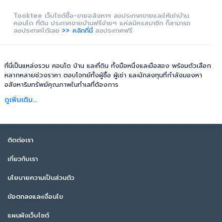
Tooktee เว็บไซต์ซื้อ-ขายอสังหาฯ ลงประกาศขายและให้เช่าบ้าน
คอนโด ที่ดิน ประกาศขายบ้านฟรีง่ายๆ แค่สมัครสมาชิก ก็สามารถ
ลงประกาศได้เลย
>> คลิกที่นี่
ลงประกาศฟรี
ที่นี่เป็นแหล่งรวม คอนโด บ้าน และที่ดิน ทั้งมือหนึ่งและมือสอง พร้อมตัวเลือก
หลากหลายช่วงราคา ตอบโจทย์ทั้งผู้ซื้อ ผู้เช่า และนักลงทุนที่กำลังมองหา
อสังหาริมทรัพย์คุณภาพในทำเลที่ต้องการ
ดูเพิ่มเติม...
ติดต่อเรา
เกี่ยวกับเรา
นโยบายความเป็นส่วนตัว
ข้อตกลงและเงื่อนไข
แผนผังเว็บไซต์