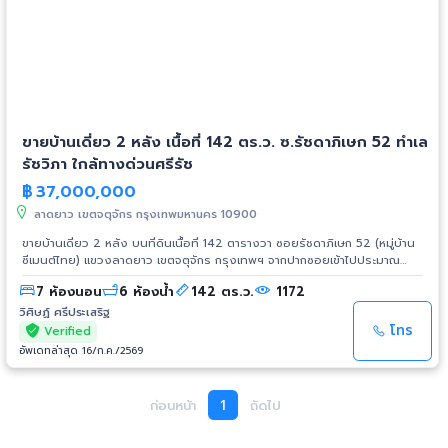
ขายบ้านเดี่ยว 2 หลัง เนื้อที่ 142 ตร.ว. ซ.รัชดาภิเษก 52 ทำเล
รัชวิภา ใกล้ทางด่วนศรีรัช
฿
37,000,000
ลาดยาว เขตจตุจักร กรุงเทพมหานคร 10900
ขายบ้านเดี่ยว 2 หลัง บนที่ดินเนื้อที่ 142 ตารางวา ซอยรัชดาภิเษก 52 (หมู่บ้าน
ซีเมนต์ไทย) แขวงลาดยาว เขตจตุจักร กรุงเทพฯ จากปากซอยเข้าไปประมาณ
250 เมตร หน้าบ้านหันทางทิศตะวันตกเฉียงใต้ ที่ดินหน้ากว้าง 15 เมตร ลึก 36
7 ห้องนอน
6 ห้องน้ำ
142 ตร.ว.
1172
เมตร พื้นที่ใช้สอย 568 ตารางเมตร มีสวนเล็กๆ และต้นไม้ใหญ่ระหว่างบ้าน หน้า
บ้านจอดรถยนต์ได้ 5 คัน บ้านด้านหน้าชั้นเดียว มี 3 ห้องนอน 4 ห้องน้ำ ห้องนั่ง
วิศิษฏ์ ศรีประเสริฐ
เล่น ห้องทำงาน ห้องรับแขก ห้องครัว และเครื่องปรับอากาศ 6 เครื่อง บ้านด้าน
โทร
Verified
หลังเป็นบ้านสองชั้นสไตล์อังกฤษ TUDOR 4 ห้องนอน 2 ห้องน้ำ ห้องรับแขก
อัพเดทล่าสุด 16/ก.ค./2569
ห้องนั่งเล่น ห้องครัว และเครื่องปรับอากาศ 6 เครื่อง ทำเลรัชวิภา ใกล้จุดขึ้นลง
ทางด่วนศรีรัช สถานีรถไฟฟ้า MRT วงศ์สว่าง เมเจอร์ รัชโยธิน โรงพยาบาล
เกษมราษฎร์ ประชาชื่น ราคาขาย 37,000,000 บาท (ค่าโอนออกคนละครึ่งหนึ่ง)
ก่อนหน้า
1
ถัดไป
สนใจโทร. 081-2702525 วิศิษฏ์ Line ID : @ws.estate789
https://maps.app.goo.gl/Eo2Nd6ZZp6UJV5KKA