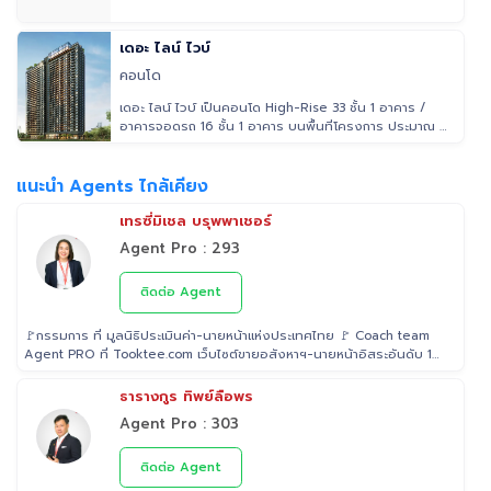
เดอะ ไลน์ ไวบ์
คอนโด
เดอะ ไลน์ ไวบ์ เป็นคอนโด High-Rise 33 ชั้น 1 อาคาร /
อาคารจอดรถ 16 ชั้น 1 อาคาร บนพื้นที่โครงการ ประมาณ 2
ไร่ ห้องพักอาศ
แนะนำ Agents ไกล้เคียง
เทรซี่มิเชล บรุพพาเชอร์
Agent Pro : 293
ติดต่อ Agent
🚩กรรมการ ที่ มูลนิธิประเมินค่า-นายหน้าแห่งประเทศไทย 🚩 Coach team
Agent PRO ที่ Tooktee.com เว็บไซต์ขายอสังหาฯ-นายหน้าอิสระอันดับ 1
ในไทย 🚩 เป็น Examiner ที่ สถาบันคุณวุฒิวิชาชีพ (องค์การมหาชน) ระดับ
5 🚩 เป็นวิทยากรบรรยาย "นายหน้า" อสังหาริมทรัพย์ ที่ โรงเรียนธุรกิจ
ธารางกูร ทิพย์ลือพร
อสังหาริมทรัพย์ไทย 🚩 Property Consultant ที่ Tooktee ขาย-ซื้อ บ้าน
Agent Pro : 303
มือสอง อสังหาริมทรัพย์ กรุงเทพและปริมณฑล 🚩 อนุกรรม ที่สมาคมนาย
หน้า อสังหาริมทรัพย์ 🚩 อดีต Sale นายหน้าอสังหาริมทรัพย์ ที่ RE/MAX
และ ERA
ติดต่อ Agent