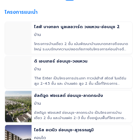
พร้อมอยู่ #บ้านมือสอง #บ้านใกล้เมกาบางนา #อสังหาริมทรัพย์ #บ้านสวย
ทำเลดี
โครงการแนะนำ
ไลฟ์ บางกอก บูลเลอวาร์ด วงแหวน-อ่อนนุช 2
บ้าน
โครงการบ้านเดี่ยว 2 ชั้น เน้นพัฒนาบ้านขนาดกลางถึงขนาด
ใหญ่ ระบบรักษาความปลอดภัยภายในโครงการค่อนข้างดี
มาก
ดิ เอนเทอร์ อ่อนนุช-วงแหวน
บ้าน
The Enter เป็นโครงการประเภท ทาวน์เฮ้าส์ สไตล์ โมเดิร์น
สูง 2-4.5 ชั้น และ บ้านแฝด สูง 2 ชั้น เนื้อที่โครงการ
ประมาณ 27 ไ
อัลติจูด ฟอเรสต์ อ่อนนุช-ลาดกระบัง
บ้าน
อัลติจูด ฟอเรสต์ อ่อนนุช-ลาดกระบัง เป็นโครงการบ้าน
เดี่ยว 2 ชั้น และบ้านแฝด 2-3 ชั้น ตั้งอยู่บนพื้นที่โครงการ
20-0-4 ไร่
ไอริส อเวนิว อ่อนนุช-สุวรรณภูมิ
คอนโด