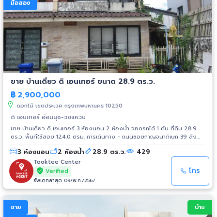
เผือกอนุสรณ์ -นานาชาติชาร์เตอร์ -นานาชาติคอนคอร์เดียน -นานาชาติอเมริกัน
มือสอง
สคูล -นานาชาติ ICS
ขาย บ้านเดี่ยว ดิ เอนเทอร์ ขนาด 28.9 ตร.ว.
฿
2,900,000
ดอกไม้ เขตประเวศ กรุงเทพมหานคร 10250
ดิ เอนเทอร์ อ่อนนุช-วงแหวน
ขาย บ้านเดี่ยว ดิ เอนเทอร์ 3 ห้องนอน 2 ห้องน้ำ จอดรถได้ 1 คัน ที่ดิน 28.9
ตร.ว. พื้นที่ใช้สอย 124.0 ตรม. การเดินทาง - ถนนซอยกาญจนาภิเษก 39 สิ่ง
อำนวยความสะดวก - มีการรักษาความปลอดภัย (รปภ.) - กล้องวงจรปิด สถาน
3 ห้องนอน
2 ห้องน้ำ
28.9 ตร.ว.
429
ที่ใกล้เคียง - ห้างสรรพสินค้าพาราไดซ์ - ห้างสรรพสินค้าซีคอนสแควร์ -
สวนหลวง ร.9 - มหาวิทยาลัยรามคำแหง 2 - เซ็นทรัลบางนา - โรงพยาบาลสิ
Tooktee Center
รินธร - โรงพยาบาลไทยนครินทร์
โทร
Verified
อัพเดทล่าสุด 09/พ.ค./2567
ขาย
บ้าน