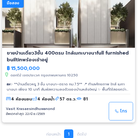
มือสอง
ขายบ้านเดี่ยว3ชั้น​ 400ตรม​ ใกล้เมกะบางนา​full furnished ​
built​in​พร้องเข้าอยู่
฿
15,500,000
ดอกไม้ เขตประเวศ กรุงเทพมหานคร 10250
🏡✨ **บ้านเดี่ยวหรู 3 ชั้น บางนา–ตราด กม.7.5** 📍 ทำเลศักยภาพ ใกล้ เมกา
บางนา เพียง 10 นาที สัมผัสความลงตัวของบ้านหลังใหญ่ ✨ พื้นที่ใช้สอยกว่า
**400 ตร.ม.** ✨ ตกแต่งครบ **Full Furnished + Built-in ทั้งหลัง** พร้อม
4 ห้องนอน
4 ห้องน้ำ
57 ตร.ว.
81
เข้าอยู่ได้ทันที เหมาะสำหรับครอบครัวที่มองหาพื้นที่แห่งความสุขและความเป็น
ส่วนตัว 🏡💙 ⭐ **โดดเด่นด้วยฟังก์ชันครบทุกมุมของบ้าน** ✅ ประตูรีโมทไฟฟ้า
Vasit Krasaesindhuwanond​
เพิ่มความสะดวกและความปลอดภัย ✅ วัสดุก่อสร้างคุณภาพ คัดสรรอย่างดี ✅
โทร
อัพเดทล่าสุด 22/มิ.ย./2569
สวนกลางบ้าน เติมเต็มบรรยากาศร่มรื่น ✅ ครัว Built-in ดีไซน์สวย ใช้งานจริง
✅ พื้นที่กว้าง โปร่ง โล่ง รองรับทุกไลฟ์สไตล์ 💰 **ราคา 15.5 ล้านบาท** ติดต่อ..
ศูนย์แปดหนึ่ง6427710 บ้านสวย ทำเลดี ฟังก์ชันครบ พร้อมเป็นบ้านหลังใหม่ที่
เติมเต็มทุกช่วงเวลาของครอบครัว ✨ 📩 สนใจนัดชมบ้าน หรือสอบถามราย
ก่อนหน้า
1
ถัดไป
ละเอียดเพิ่มเติม ทักแชทได้เลยครับ 😊 #บ้านเดี่ยวบางนา #บ้านหรูบางนา #บ้าน