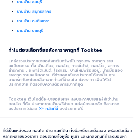
ขายบ้าน ชลบุรี
ขายบ้าน สมุทรสาคร
ขายบ้าน ฉะเชิงเทรา
ขายบ้าน ราชบุรี
ทำไมต้องเลือกซื้ออสังหาราคาถูกที่ Tooktee
แหล่งรวมประกาศขายอสังหาริมทรัพย์ในกรุงเทพ ราคาถูก ราย
ละเอียดครบ ทั้ง บ้านเดี่ยว, คอนโด, ทาวน์เฮ้าส์, คอนโด , อาคาร
สำนักงาน , อะพาร์ตเม้นต์, โรงแรม, บ้านใหม่พร้อมอยู่, บ้านมือสอง
ราคาถูก รายละเอียดครบ ที่ช่วยคุณค้นหาประกาศได้มากขึ้น คุณ
สามารถค้นหาโดยเลือกจากทำเลที่น่าสนใจ ช่วงราคา เพื่อให้ได้
ประกาศขาย ที่ตรงกับความต้องการมากที่สุด
Tooktee เว็บไซต์ซื้อ-ขายอสังหาฯ ลงประกาศขายและให้เช่าบ้าน
คอนโด ที่ดิน ประกาศขายบ้านฟรีง่ายๆ แค่สมัครสมาชิก ก็สามารถ
ลงประกาศได้เลย
>> คลิกที่นี่
ลงประกาศฟรี
ที่นี่เป็นแหล่งรวม คอนโด บ้าน และที่ดิน ทั้งมือหนึ่งและมือสอง พร้อมตัวเลือก
หลากหลายช่วงราคา ตอบโจทย์ทั้งผู้ซื้อ ผู้เช่า และนักลงทุนที่กำลังมองหา