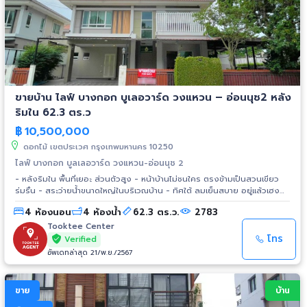
ขายบ้าน ไลฟ์ บางกอก บูเลอวาร์ด วงแหวน – อ่อนนุช2 หลัง
ริมใน 62.3 ตร.ว
฿
10,500,000
ดอกไม้ เขตประเวศ กรุงเทพมหานคร 10250
ไลฟ์ บางกอก บูลเลอวาร์ด วงแหวน-อ่อนนุช 2
- หลังริมใน พื้นที่เยอะ ส่วนตัวสูง - หน้าบ้านไม่ชนใคร ตรงข้ามเป็นสวนเขียว
ร่มรื่น - สระว่ายน้ำขนาดใหญ่ในบริเวณบ้าน - ทิศใต้ ลมเย็นสบาย อยู่แล้วเฮง
รวยมาก - สังคมคุณภาพ เงียบสงบ เพื่อนบ้านน่ารัก รายละเอียด - โครงการ:
4 ห้องนอน
4 ห้องน้ำ
62.3 ตร.ว.
2783
ไลฟ์บางกอกบูเลอวาร์ด วงแหวน-อ่อนนุช 2 Life Bangkok Boulevard
Wongwaen-Onnut 2 - โครงการคุณภาพจาก SC Asset - 2 ชั้น - ขนาด 62.3
Tooktee Center
ตร.ว. - พื้นที่ใช้สอยประมาณ 280 ตร.ม. - 4 นอน 4 น้ำ 2 ห้องอเนกประสงค์ -
โทร
Verified
Master Bedroom พร้อม Walk-in Closet - บ้านหันหน้า : ทิศใต้ - ค่าส่วน
อัพเดทล่าสุด 21/พ.ย./2567
กลาง : 50 บาท/ตร.ว. - แอร์ 5 ตัว - เครื่องทำน้ำอุ่น สิ่งอำนวยความสะดวก -
Club House -สระว่ายน้ำ,ฟิตเนส,สวนสาธารณะ -ระบบความปลอดภัย 24 ชม
สถานที่ใกล้เคียง -ห้างสรรพสินค้า -พาราไดซ์พาร์ค -ซีคอนสแควร์ -The Nine
ขาย
บ้าน
-The Paseo -เซ็นทรัลบางนา -เมกา บางนา -โรงเรียนราชดำริ -โรงเรียนคช