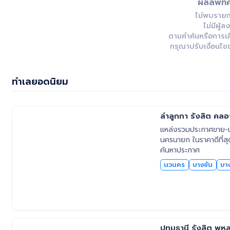
ผลลัพท์ค
ไม่พบราย
ไม่มีผู้
ตามคำค้นหรือการเล
กรุณาปรับเงื่อนไขข
ทำเลยอดนิยม
ลำลูกกา รังสิต ค
แหล่งรวมประกาศขาย-เช
นครนายก ในราคาดีที่สุ
ค้นหาประกาศ
นวนคร
บางขัน
บา
ปทุมธานี รังสิต พ