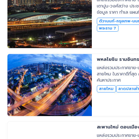
เตาปูน-วงศ์สว่าง ประชา
ข้อมูล ราคา ทำเล แผน
ติวานนท์-กรุงเทพ-นนท
พระราม 7
พหลโยธิน รามอินท
แหล่งรวมประกาศขาย-เช
สายไหม ในราคาดีที่สุด
ค้นหาประกาศ
สายไหม
ลาดปลาเค้
สะพานใหม่ ดอนเมือง 
แหล่งรวมประกาศขาย-เช่