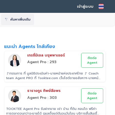
เข้าสู่ระบบ
ค้นหาเพิ่มเติม
แนะนำ Agents ไกล้เคียง
เทรซี่มิเชล บรุพพาเชอร์
ติดต่อ
Agent Pro : 293
Agent
🚩กรรมการ ที่ มูลนิธิประเมินค่า-นายหน้าแห่งประเทศไทย 🚩 Coach
team Agent PRO ที่ Tooktee.com เว็บไซต์ขายอสังหาฯ-นายหน้า
อิสระอันดับ 1 ในไทย 🚩 เป็น Examiner ที่ สถาบันคุณวุฒิวิชาชีพ
(องค์การมหาชน) ระดับ 5 🚩 เป็นวิทยากรบรรยาย "นายหน้า"
ธารางกูร ทิพย์ลือพร
อสังหาริมทรัพย์ ที่ โรงเรียนธุรกิจอสังหาริมทรัพย์ไทย 🚩 Property
ติดต่อ
Consultant ที่ Tooktee ขาย-ซื้อ บ้านมือสอง อสังหาริมทรัพย์
Agent Pro : 303
Agent
กรุงเทพและปริมณฑล 🚩 อนุกรรม ที่สมาคมนายหน้า
อสังหาริมทรัพย์ 🚩 อดีต Sale นายหน้าอสังหาริมทรัพย์ ที่ RE/MAX
TOOKTEE Agent Pro รับฝากขาย เช่า บ้าน ที่ดิน คอนโด ฟรีค่า
และ ERA
การตลาดจนกว่าจะขายได้ ดูแลตั้งแต่ต้นจนวันโอน บริการยื่นสินเชื่อ