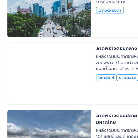
การค้นหาประกาศ
วิภาวดี-รัชดา
ลาดพร้าวตอนกลาง โ
แหล่งรวมประกาศขาย-เช
ลาดพร้าว 71 นาคนิวาส 
แผนที่ ผลการค้นหาปร
โชคชัย 4
นาคนิวาส
ลาดพร้าวตอนปลาย ล
มหาดไทย
แหล่งรวมประกาศขาย-เช
101 แฮปปี้แลนด์ เดอะม