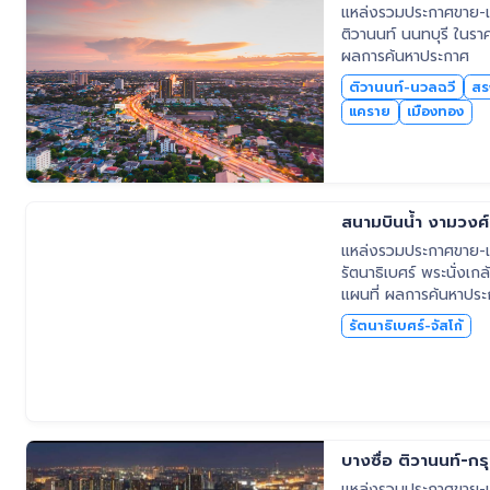
แหล่งรวมประกาศขาย-เช
ติวานนท์ นนทบุรี ในราค
ผลการค้นหาประกาศ
ติวานนท์-นวลฉวี
สร
แคราย
เมืองทอง
สนามบินน้ำ งามวงศ์ว
แหล่งรวมประกาศขาย-เช
รัตนาธิเบศร์ พระนั่งเก
แผนที่ ผลการค้นหาปร
รัตนาธิเบศร์-จัสโก้
บางซื่อ ติวานนท์-ก
แหล่งรวมประกาศขาย-เช่