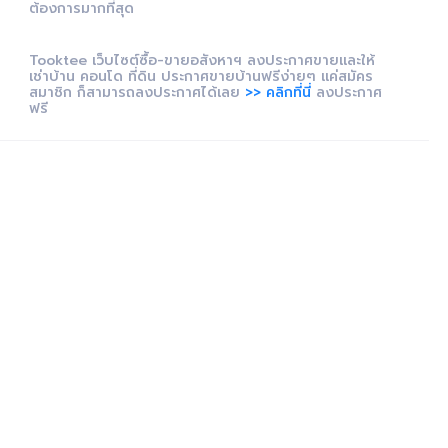
ต้องการมากที่สุด
Tooktee เว็บไซต์ซื้อ-ขายอสังหาฯ ลงประกาศขายและให้
เช่าบ้าน คอนโด ที่ดิน ประกาศขายบ้านฟรีง่ายๆ แค่สมัคร
สมาชิก ก็สามารถลงประกาศได้เลย
>> คลิกที่นี่
ลงประกาศ
ฟรี