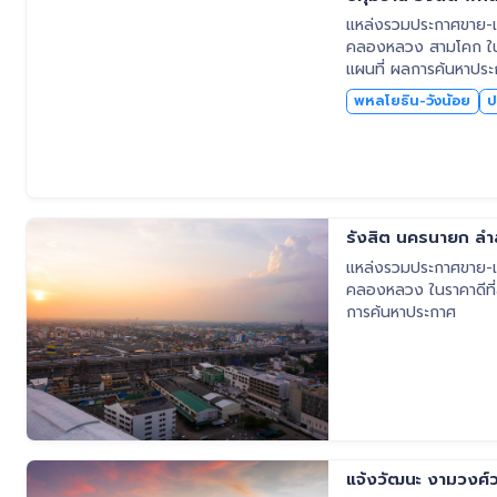
แหล่งรวมประกาศขาย-เช่
คลองหลวง สามโคก ในราค
แผนที่ ผลการค้นหาปร
พหลโยธิน-วังน้อย
ป
รังสิต นครนายก ล
แหล่งรวมประกาศขาย-เช
คลองหลวง ในราคาดีที่สุด ค้นหาง่าย อัพเดทใหม่ล่าสุด พร้อมข้อมูล ราคา ทำเล แผนที่ ผล
การค้นหาประกาศ
แจ้งวัฒนะ งามวงศ์ว