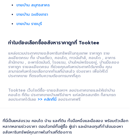
ขายบ้าน สมุทรสาคร
ขายบ้าน ฉะเชิงเทรา
ขายบ้าน ราชบุรี
ทำไมต้องเลือกซื้ออสังหาราคาถูกที่ Tooktee
แหล่งรวมประกาศขายอสังหาริมทรัพย์ในกรุงเทพ ราคาถูก ราย
ละเอียดครบ ทั้ง บ้านเดี่ยว, คอนโด, ทาวน์เฮ้าส์, คอนโด , อาคาร
สำนักงาน , อะพาร์ตเม้นต์, โรงแรม, บ้านใหม่พร้อมอยู่, บ้านมือสอง
ราคาถูก รายละเอียดครบ ที่ช่วยคุณค้นหาประกาศได้มากขึ้น คุณ
สามารถค้นหาโดยเลือกจากทำเลที่น่าสนใจ ช่วงราคา เพื่อให้ได้
ประกาศขาย ที่ตรงกับความต้องการมากที่สุด
Tooktee เว็บไซต์ซื้อ-ขายอสังหาฯ ลงประกาศขายและให้เช่าบ้าน
คอนโด ที่ดิน ประกาศขายบ้านฟรีง่ายๆ แค่สมัครสมาชิก ก็สามารถ
ลงประกาศได้เลย
>> คลิกที่นี่
ลงประกาศฟรี
ที่นี่เป็นแหล่งรวม คอนโด บ้าน และที่ดิน ทั้งมือหนึ่งและมือสอง พร้อมตัวเลือก
หลากหลายช่วงราคา ตอบโจทย์ทั้งผู้ซื้อ ผู้เช่า และนักลงทุนที่กำลังมองหา
อสังหาริมทรัพย์คุณภาพในทำเลที่ต้องการ