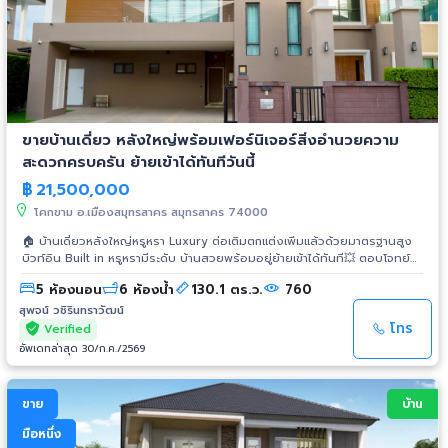
ขายบ้านเดี่ยว หลังใหญ่พร้อมเฟอร์นิเจอร์สิ่งอำนวยความ
สะดวกครบครัน ย้ายเข้าได้ทันทีวันนี้
฿
21,500,000
โคกขาม อ.เมืองสมุทรสาคร สมุทรสาคร 74000
🏠 บ้านเดี่ยวหลังใหญ่หรูหรา Luxury ต่อเติมตกแต่งเพิ่มแล้วด้วยมาตรฐานสูง
บิวท์อิน Built in หรูหรามีระดับ บ้านสวยพร้อมอยู่ย้ายเข้าได้ทันที💥 ตอบโจทย์
ที่สุดต้องหลังนี้ Sarin City The Lake Ville Rama 2 🏆 บ้านเรามาพร้อมกับ
5 ห้องนอน
6 ห้องน้ำ
130.1 ตร.ว.
760
นวัตกรรม 1.Active AIRflow System จาก SCG ถ่ายเทอากาศลดอุณหภูมิภายใน
บ้าน กลมกลืนไปกับการใช้ชีวิตในบ้าน 2.Emergercy Alert แจ้งเตือนเหตุฉุกเฉิน
สุพจน์ วชิรินทราวัฒน์
♦️ พื้นที่บ้านขนาด 130.10 ตารางวา ♦️ พื้นที่ใช้สอย 560 ตารางเมตร ♦️ 5 ห้อง
โทร
Verified
นอน 6 ห้องน้ำ(มี 1 ห้องแม่บ้าน) ♦️ ห้องซักรีด ซักล้าง ตู้อบผ้า พร้อมชั้นช่องเก็บ
อัพเดทล่าสุด 30/ก.ค./2569
ของ ♦️ 1 ห้องครัว | 1 ห้อง Pantry Kitchen ♦️ 1 ห้องกระจกใหญ่กั้นเป็น 2 ห้อง
อเนกประสงค์ Glass House ♦️ เครื่องปั๊มน้ำ แทงค์น้ำ 2 ถังและไส้กรอง
มาตรฐานอย่างดี ♦️ มาพร้อมด้วยการติดตั้งโซล่าเซลล์เพิ่มเติม ♦️ แอร์ฝังฝ้า
ขาย
บ้าน
เพดานและผนังจำนวน 10 ตัว ♦️ จอดรถ 2-3 คัน ♦️ CCTV เพิ่มความปลอดภัยให้
กับเด็กและผู้สูงอายุ ♦️ รั้วประตูบ้านระบบมอเตอร์ไฟฟ้า ฯลฯ -----------------
มือหนึ่ง
-------------------------------------------------- จุดเด่นที่น่าสนใจ: