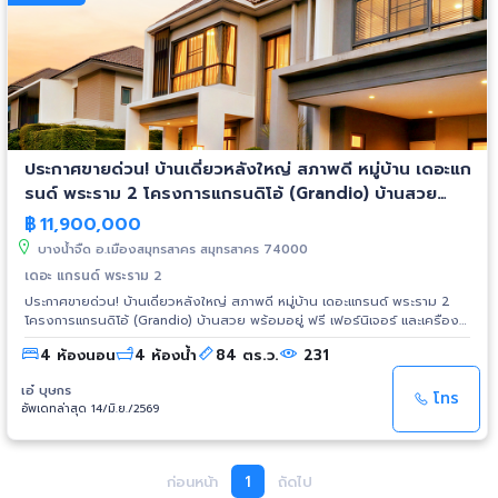
52.5 ตร.ว. • พื้นที่ใช้สอย 320 ตร.ม. • 3 ห้องนอน 3 ห้องน้ำ • 2 ห้อง
#บ้านLuxury #บ้านพร้อมอยู๋หลังใหญ่ #บ้านหรู20ล้านขึ้น #บ้านเดี่ยวหรูสาริน
อเนกประสงค์ • 1 ห้องรับแขก • 1 ห้องครัว • 1 ห้องรับประทานอาหาร • มี
ซิตี้เดอะเลควิลล์ #บ้านหรูทะเลสาบ -------------------------------------
outdoor • จอดรถในบ้าน 2 คัน • ฮวงจุ้ยดี บรรยากาศสงบ เป็นส่วนตัว 🎁
------------------------------------ ​✨ พร้อมต้อนรับคุณเข้าสู่บ้านหลัง
ของแถมจัดเต็ม ✅ เฟอร์นิเจอร์ ✅ แอร์ 5 เครื่อง ✅ เครื่องทำน้ำอุ่น 1 เครื่อง ✅
ใหม่วันนี้ ติดต่อสอบถามข้อมูลเชิงลึก: โทร.081-205-6552 และ 080-587-
เตียงนอน โต๊ะอาหาร โซฟา โคมไฟ ✅ ปั๊มน้ำ + แทงค์น้ำ ✅ ผ้าม่านครบทั้งหลัง 🌳
8829 ID Line: 0812056552
พิเศษ! ทางเข้าหมู่บ้าน มีต้นไม้ สนามหญ้าตกแต่งสวยงาม ตลอดทาง พร้อมวิว
ทะเลสาบ และน้ำพุโรมัน 🏊‍♂️ สิ่งอำนวยความสะดวกภายในโครงการ • สโมสร •
สระว่ายน้ำระบบเกลือ • ฟิตเนส • สนามเด็กเล่น • สวนสาธารณะขนาดใหญ่ 2 แห่ง
• ปลอดภัย มีรปภ. ตลอด 24 ชั่วโมง • เข้า-ออกด้วย Key Card 🚗 เดินทาง
ประกาศขายด่วน! บ้านเดี่ยวหลังใหญ่ สภาพดี หมู่บ้าน เดอะแก
สะดวก • ติดถนนพระราม2 ใกล้ทางด่วนพระราม 2 M82 พันท้ายนรสิงห์ และวง
แหวนกาญจนาภิเษก • ใช้เวลาเข้าเมือง 15 นาที • ใกล้เซ็นทรัลพระราม 2 / ใกล้โรง
รนด์ พระราม 2 โครงการแกรนดิโอ้ (Grandio) บ้านสวย
พยาบาลวิภาวดี
พร้อมอยู่ ฟรี เฟอร์นิเจอร์ และเครืองใช้ไฟฟ้า
฿
11,900,000
บางน้ำจืด อ.เมืองสมุทรสาคร สมุทรสาคร 74000
เดอะ แกรนด์ พระราม 2
ประกาศขายด่วน! บ้านเดี่ยวหลังใหญ่ สภาพดี หมู่บ้าน เดอะแกรนด์ พระราม 2
โครงการแกรนดิโอ้ (Grandio) บ้านสวย พร้อมอยู่ ฟรี เฟอร์นิเจอร์ และเครือง
ใช้ไฟฟ้า ราคาเพียง 11.9 ล้านบาท (11,900,000) ✅ รายละเอียดบ้าน: • เนื้อที่ 84
4 ห้องนอน
4 ห้องน้ำ
84 ตร.ว.
231
ตร.ว. | พื้นที่ใช้สอย 290 ตร.ม. • ชั้นบน 3 ห้องนอน | 3 ห้องน้ำ (ห้องน้ำในตัว
ทุกห้อง) • ชั้นล่าง 1 ห้องนอน / 1 ห้องน้ำ/ โซนทานข้าว/ ห้องรับแขก/ ห้องครัว
เอ๋ บุษกร
• ด้านนอก 1 ห้องแม่บ้าน / 1 ห้องน้ำแม่บ้าน (แยกส่วนจากภายในบ้าน) • จอดรถ
โทร
อัพเดทล่าสุด 14/มิ.ย./2569
ได้ 4 คัน • หน้าบ้านหัน "ทิศเหนือ" รับลม ไม่ร้อนแดด 🎁 ของแถมพิเศษ • Built-
in ครบชุด (ห้องรับแขก, นั่งเล่น, ครัว, ห้องนอน) • แอร์ทั้งหมด 7 เครื่อง! (สี่
ทิศทาง 4 เครื่อง + ติดผนัง 3 เครื่อง) • ชุดโต๊ะกินข้าวหินอ่อนแท้ขนาด 6-8 ที่
นั่ง และโซฟาชุดใหญ่ • ตู้เย็น 1 เครื่อง, เครื่องซักผ้า 1 เครื่อง และเครื่องทำน้ำอุ่น
ก่อนหน้า
1
ถัดไป
3 เครื่อง • ประตูรั้วรีโมทอัตโนมัติ, ม่านมู่ลี่ และวอลเปเปอร์ทั้งหลัง จุดเด่นของ