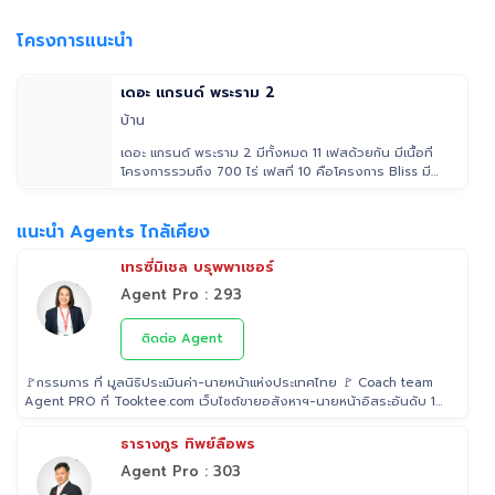
บ้าน • บ้านสภาพดี พร้อมเข้าอยู่ฟังก์ชันครบ • ตอบโจทย์ทุกการใช้งาน • ห้อง
นอนทุกห้องมีห้องน้ำในตัว • พื้นที่ใช้สอยกว้าง โปร่งโล่งสบาย • ทำเลดี เดินทาง
โครงการแนะนำ
สะดวก ใกล้ทางด่วนและสิ่งอำนวยความสะดวก ทำเลศักยภาพ: พระราม 2 - พัน
ท้ายนรสิงห์ ใกล้ทางด่วน, เซ็นทรัลมหาชัย, เซ็นทรัลพระราม 2 และ รร.อัส
สัมชัญพระราม2, รพ.ชั้นนำต่างๆ สิ่งอำนวยความสะดวกโครงการ สระว่ายน้ำ,
เดอะ แกรนด์ พระราม 2
ฟิตเนส, สวนสาธารณะ, รปภ. 24 ชม., กล้อง CCTV ถ้าต้องการดูข้อมูลเพิ่มตาม
บ้าน
สามารถดูหรือดาวน์โหลดไฟล์ pdf ได้ตามลิงค์ด้านล่างนี้
https://1drv.ms/b/c/1be6c7ff3f8d1fab/IQA2BCmM_go4RqTcsR-
เดอะ แกรนด์ พระราม 2 มีทั้งหมด 11 เฟสด้วยกัน มีเนื้อที่
a_nS0AcJUjQei3Wl_ENgF-Ba_0iA?e=M3wkIH
โครงการรวมถึง 700 ไร่ เฟสที่ 10 คือโครงการ Bliss มี
เนื้อที่ 61 ไร
แนะนำ Agents ไกล้เคียง
เทรซี่มิเชล บรุพพาเชอร์
Agent Pro : 293
ติดต่อ Agent
🚩กรรมการ ที่ มูลนิธิประเมินค่า-นายหน้าแห่งประเทศไทย 🚩 Coach team
Agent PRO ที่ Tooktee.com เว็บไซต์ขายอสังหาฯ-นายหน้าอิสระอันดับ 1
ในไทย 🚩 เป็น Examiner ที่ สถาบันคุณวุฒิวิชาชีพ (องค์การมหาชน) ระดับ
5 🚩 เป็นวิทยากรบรรยาย "นายหน้า" อสังหาริมทรัพย์ ที่ โรงเรียนธุรกิจ
ธารางกูร ทิพย์ลือพร
อสังหาริมทรัพย์ไทย 🚩 Property Consultant ที่ Tooktee ขาย-ซื้อ บ้าน
Agent Pro : 303
มือสอง อสังหาริมทรัพย์ กรุงเทพและปริมณฑล 🚩 อนุกรรม ที่สมาคมนาย