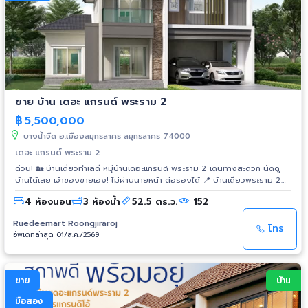
🔹️ โครงการหรูหรา โอบล้อมด้วยทะเลสาบขนาดใหญ่ 🔹️ สวนขนาดใหญ่สีเขียว
พื้นที่กว้างขวางอยู่ประตูหลังบ้าน 🔹️ ระบบรักษาความปลอดภัยเข้าออกทางเดียว
🔹️ พื้นที่ขนาดใหญ่ สะดวกสบายการเดินทางมีความเป็นส่วนตัวสูง สิ่งอำนวย
ความสะดวก : 1. คลับเฮ้าส์หรู 2 ชั้นอยู่หลังบ้าน 2. ส่วนกลางมีพื้นที่สีเขียวขนาด
ใหญ่ เหมาะสำหรับสมาชิกในบ้าน ที่ต้องการพักผ่อนใกล้ชิดธรรมชาติ 3. สระว่าย
น้ำระบบเกลือแยกผู้ใหญ่และเด็ก 4. ห้องฟิตเนสปรับอากาศพร้อมห้องน้ำแยกชาย
หญิง + ตู้ล็อคเกอร์ -------------------------------------------------
------------------- สิ่งอำนวยความสะดวกใกล้เคียง : 1. เซ็นทรัลมหาชัย ,
ขาย บ้าน เดอะ แกรนด์ พระราม 2
เซ็นทรัลพระราม 2 2. Porto Chino , Tesco Lotus , Big C , index Mall 3.
แม็คโคร , CJ , Homepro , ไทวัสดุ , บุญถาวร 4. รพ.สมุทรสาคร , รพ.มหาชัย ,
฿
5,500,000
รพ.เอกชัย , รพ.เจษฎา 2 , รพ.วิภาราม รพ.นครธน 5. รร. อนุบาลสมฤดีสารินซิตี้
บางน้ำจืด อ.เมืองสมุทรสาคร สมุทรสาคร 74000
, รร. อัสสัมชัญหลักสูตรภาษาอังกฤษ , รร. สามชัยวิเทศศึกษา , รร. มหาชัย
คริสเตียนวิทยา, วิทยาลัยเทคนิค 6. ศาลากลางจังหวัด , ศาลจังหวัด ,
เดอะ แกรนด์ พระราม 2
สำนักงานที่ดินจังหวัด , สำนักงานเขตเทศบาล ----------------------------
ด่วน! 🏡 บ้านเดี่ยวทำเลดี หมู่บ้านเดอะแกรนด์ พระราม 2 เดินทางสะดวก นัดดู
-----------------------------------------
บ้านได้เลย เจ้าของขายเอง! ไม่ผ่านนายหน้า ต่อรองได้ 📍 บ้านเดี่ยวพระราม 2
https://maps.app.goo.gl/EyZRS117KsazmLmG6 -----------------------
ทำเลศักยภาพ ✅ ทำเลติดถนนพระราม 2 เข้า-ออกเมืองสะดวก ✅ ใกล้ทางด่วน
---------------------------------------------- 🏠 ​"ความหรูหรามากับ
4 ห้องนอน
3 ห้องน้ำ
52.5 ตร.ว.
152
เฉลิมมหานคร และวงแหวนกาญจนาภิเษก ✅ ใกล้ Central พระราม 2, โรง
ความคุ้มค่า... สัมผัสฟังก์ชันที่ตอบโจทย์การใช้ชีวิตระดับผู้นำ บนทำเลที่คุ้มค่ากับ
พยาบาลนครธน, โรงเรียนนานาชาติ และสิ่งอำนวยความสะดวกครบครัน ✅
ความสำเร็จในตัวคุณ และส่งต่อเป็นมรดกอันล้ำค่าต่อไปได้ " 🎁มูลค่าตกแต่งใหม่
Ruedeemart Roongjiraroj
บรรยากาศเงียบสงบ เหมาะสำหรับอยู่อาศัย 🏠 รายละเอียดบ้าน บ้านเดี่ยว 2 ชั้น
โทร
ทั้งหลังนี้ทั้งภายในและภายนอก ประมาณกว่า 25% ของมูลค่าบ้านคุ้มค่าที่สุดกับ
อัพเดทล่าสุด 01/ส.ค./2569
เนื้อที่ 52.5 ตร.ว. 4 ห้องนอน 3 ห้องน้ำ ที่จอดรถ 2 คัน บ้านสภาพดี พร้อมเข้า
บ้านที่ใช้พื้นที่เต็มตามศักยภาพ ระดับพรีเมียมด้วยข้อเสนออันสุดคุ้มค่ากว่าที่เป็น
อยู่ 💰 ราคาพิเศษ 5.5 ล้านบาท เจ้าของขายเอง ไม่บวกค่านายหน้า ต่อรองได้
จริง 22,500,000 บาท 🎀 ถ้าคุณลูกค้าต้องการครอบครองของขวัญของ
สำหรับผู้สนใจจริง ⭐ จุดเด่นที่สุด • สภาพบ้าน 95% • ตกแต่งพร้อมอยู่ ไม่ต้อง
ความสำเร็จเป็นบ้านหลังนี้ เพียงทักเข้าจองเยี่ยมชมภายในปีนี้ 2569 ​✨ เอกสิทธิ์
เสียเงินรีโนเวทเพิ่ม เข้าอยู่อาศัยได้เลย • ติดตั้งมิเตอร์ไฟฟ้าแบบประหยัด 📞
การครอบครองเพียง: 21,500,000 บาทเท่านั้น พิเศษขึ้นไปอีกขั้น ​"ก้าวแรกที่คุณ
ขาย
บ้าน
สนใจนัดชมบ้านหรือสอบถามข้อมูลเพิ่มเติม ติดต่อเจ้าของโดยตรง โทร. 082
สัมผัส... คือจุดเริ่มต้นของชีวิตที่สมบูรณ์แบบ ให้รางวัลตัวเองและครอบครัว
899 5544 / 091 789 3665 📍 รายละเอียดบ้าน • บ้านเดี่ยว 2 ชั้น • เนื้อที่
มือสอง
ด้วยบ้านที่จะเติมเต็มทุกความสุขหลังนี้" #บ้านเดี่ยวหรู #ขายบ้านหรู