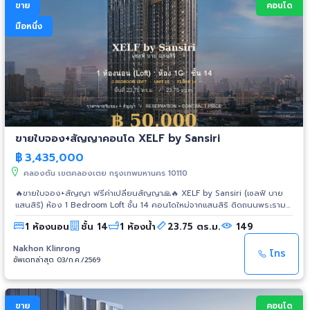
ขาย
คอนโด
มือหนึ่ง
ขายใบจอง+สัญญาคอนโด XELF by Sansiri
฿
3,435,000
คลองตัน เขตคลองเตย กรุงเทพมหานคร 10110
🔥ขายใบจอง+สัญญา ฟรีค่าเปลี่ยนสัญญา🙏🔥 XELF by Sansiri (เซลฟ์ บาย
แสนสิริ) ห้อง 1 Bedroom Loft ชั้น 14 คอนโดใหม่จากแสนสิริ ติดถนนพระราม
4 เพียง 3 นาทีถึง BTS ทองหล่อ (สร้างเสร็จ ปลายปี 2571) - ห้อง Loft
1 ห้องนอน
ชั้น 14
1 ห้องน้ำ
23.75 ตร.ม.
149
เพดานสูง 4.7 ม. หายากในย่านนี้ - ส่วนกลางจัดเต็ม 5 ชั้น สระว่ายน้ำ 30 ม. วิว
โค้งน้ำบางกระเจ้า - เชื่อมสุขุมวิท ทองหล่อ เอกมัย และ CBD สาทร สีลม อโศก
Nakhon Klinrong
ได้สะดวก ✅ ห้อง 1 Bedroom ✅ ชั้น 14 อาคาร 1 พื้นที่ห้องชุดประมาณ 23.75
โทร
อัพเดทล่าสุด 03/ก.ค./2569
ตร.ม. ✅ ราคาหน้าสัญญา 3,435,000 บาท ✅ กำหนดแล้วเสร็จ/โอนกรรมสิทธิ์
ภายใน 21 สิงหาคม 2571 📌 Link ชมห้องตัวอย่างแบบ Virtual 360:emoji-b0:
https://kuula.co/share/L77Mp/collection/7HWnG 💰 ขายใบจอง+สัญญา
50,000 บาท ฟรีค่าเปลี่ยนสัญญา 📍 รายละเอียดการชำระ - เงินจอง+ทำ
ขาย
คอนโด