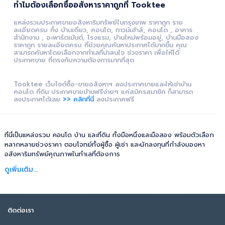
ทำไมต้องเลือกซื้ออสังหาราคาถูกที่ Tooktee
แหล่งรวมประกาศขายอสังหาริมทรัพย์ในกรุงเทพ ราคาถูก ราย
ละเอียดครบ ทั้ง บ้านเดี่ยว, คอนโด, ทาวน์เฮ้าส์, คอนโด , อาคาร
สำนักงาน , อะพาร์ตเม้นต์, โรงแรม, บ้านใหม่พร้อมอยู่, บ้านมือสอง
ราคาถูก รายละเอียดครบ ที่ช่วยคุณค้นหาประกาศได้มากขึ้น คุณ
สามารถค้นหาโดยเลือกจากทำเลที่น่าสนใจ ช่วงราคา เพื่อให้ได้
ประกาศขาย ที่ตรงกับความต้องการมากที่สุด
Tooktee เว็บไซต์ซื้อ-ขายอสังหาฯ ลงประกาศขายและให้เช่าบ้าน
คอนโด ที่ดิน ประกาศขายบ้านฟรีง่ายๆ แค่สมัครสมาชิก ก็สามารถ
ลงประกาศได้เลย
>> คลิกที่นี่
ลงประกาศฟรี
ที่นี่เป็นแหล่งรวม คอนโด บ้าน และที่ดิน ทั้งมือหนึ่งและมือสอง พร้อมตัวเลือก
หลากหลายช่วงราคา ตอบโจทย์ทั้งผู้ซื้อ ผู้เช่า และนักลงทุนที่กำลังมองหา
อสังหาริมทรัพย์คุณภาพในทำเลที่ต้องการ
ดูเพิ่มเติม...
ติดต่อเรา