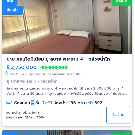
ขาย
คอนโด
มือหนึ่ง
ขาย คอนโดมิเนียม ยู สบาย พระราม 4 - กล้วยน้ำไท
฿
2,750,000
฿2,800,000
พระโขนง เขตคลองเตย กรุงเทพมหานคร 10110
ยู สบาย พระราม 4 - กล้วยน้ำไท
🏡 ขายคอนโด ยูสบาย พระราม 4 – กล้วยน้ำไท 💰 ราคา 2,800,000 บาท 📍
ชั้น 2 📍 ขนาด 36 ตร.ม. ✨ จุดเด่นห้อง ✅ เฟอร์นิเจอร์บิวท์อินครบ ✅ ห้องนอน
แยกเป็นสัดส่วน ✅ ครัวแยก พร้อมเคาน์เตอร์ครัว ✅ ระเบียงกว้าง พร้อมพื้นที่
1 ห้องนอน
ชั้น 2
1 ห้องน้ำ
36 ตร.ม.
392
ซักล้าง ✅ เครื่องปรับอากาศ ✅ ตู้เย็น ✅ เครื่องซักผ้า ✅ พร้อมเข้าอยู่ 🚆 ห่าง
BTS เอกมัย เพียง 950 เมตร 🏢 สิ่งอำนวยความสะดวกภายในโครงการ ✔ สระ
pornchanok sriwilai
ว่ายน้ำ ✔ ฟิตเนส ✔ รปภ. 24 ชั่วโมง ✔ ที่จอดรถ เหมาะสำหรับอยู่อาศัยเอง
โทร
อัพเดทล่าสุด 03/ก.ค./2569
หรือซื้อเพื่อลงทุนปล่อยเช่า