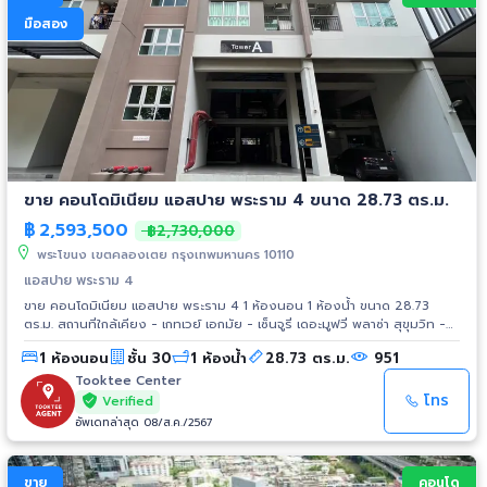
มือสอง
ขาย คอนโดมิเนียม แอสปาย พระราม 4 ขนาด 28.73 ตร.ม.
฿
2,593,500
฿2,730,000
พระโขนง เขตคลองเตย กรุงเทพมหานคร 10110
แอสปาย พระราม 4
ขาย คอนโดมิเนียม แอสปาย พระราม 4 1 ห้องนอน 1 ห้องน้ำ ขนาด 28.73
ตร.ม. สถานที่ใกล้เคียง - เกทเวย์ เอกมัย - เซ็นจูรี่ เดอะมูฟวี่ พลาซ่า สุขุมวิท -
บิ๊กซี พระราม 4 - โลตัส พระราม 4 - ดิ เอ็มโพเรียม - เอ็มควอเทียร์ - เทอร์มิ
1 ห้องนอน
ชั้น 30
1 ห้องน้ำ
28.73 ตร.ม.
951
นอล 21 - รพ.กล้วยน้ำไท - รพ.สุขุมวิท - รพ.เทพธารินทร์ - รพ.สมิติเวช
สุขุมวิท - รพ.คามิลเลียน กรุงเทพ - ม.กรุงเทพกล้วยน้ำไท -
Tooktee Center
ม.ศรีนครินทรวิโรฒ การเดินทาง - ถ.พระราม 4 - ถ.สุขุมวิท - ทางพิเศษเฉลิม
โทร
Verified
มหานคร รถไฟฟ้า - รถไฟฟ้า BTS สถานีพระโขนง
อัพเดทล่าสุด 08/ส.ค./2567
ขาย
คอนโด