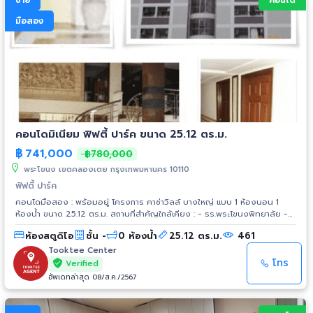
ขาย
คอนโด
มือสอง
คอนโดมิเนียม ฟิฟตี้ ปาร์ค ขนาด 25.12 ตร.ม.
฿
741,000
฿780,000
พระโขนง เขตคลองเตย กรุงเทพมหานคร 10110
ฟิฟตี้ ปาร์ค
คอนโดมือสอง : พร้อมอยู่ โครงการ คาซ่าวิลล์ บางใหญ่ แบบ 1 ห้องนอน 1
ห้องน้ำ ขนาด 25.12 ตร.ม. สถานที่สำคัญใกล้เคียง : - รร.พระโขนงพิทยาลัย -
.ม.กรุงเทพ กล้วยน้ำไท - รร.ศรีวิกรม์ - เทสโก้โลตัส อ่อนนุช - โรงพยาบาล
ห้องสตูดิโอ
ชั้น -
0 ห้องน้ำ
25.12 ตร.ม.
461
รพ.กล้วยน้ำไท - รพ.สุขุมวิท - รพ.เทพธารินทร์
Tooktee Center
โทร
Verified
อัพเดทล่าสุด 08/ส.ค./2567