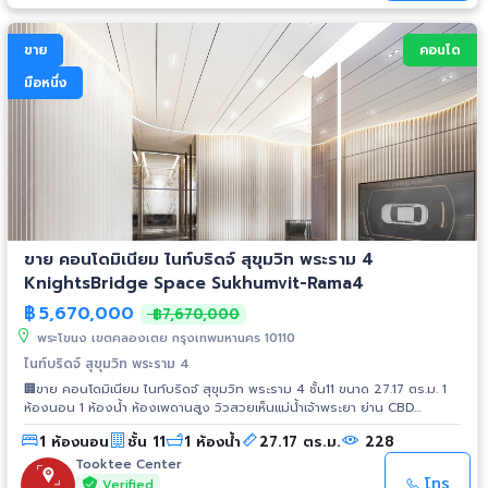
โรงพยาบาลกล้วยน้ำไท 650 เมตร - โรงพยาบาลสุขุมวิท 1.8 กิโลเมตร - โรง
พยาบาลสมิติเวช 3.8 กิโลเมตร 📍ห้างสรรพสินค้า ตลาด - เกทเวย์ เอกมัย 1.5
กิโลเมตร - สวนเพลิน 2.2 กิโลเมตร - บิ๊กซี พระราม 4 3 กิโลเมตร - โลตัส
ขาย
คอนโด
พระราม 4 2.6 กิโลเมตร 📍สถานศึกษา - มหาวิทยาลัยกรุงเทพ 1.5 กิโลเมตร -
โรงเรียนนานาชาติเอกมัย 3.5 กิโลเมตร
มือหนึ่ง
ขาย คอนโดมิเนียม ไนท์บริดจ์ สุขุมวิท พระราม 4
KnightsBridge Space Sukhumvit-Rama4
฿
5,670,000
฿7,670,000
พระโขนง เขตคลองเตย กรุงเทพมหานคร 10110
ไนท์บริดจ์ สุขุมวิท พระราม 4
🏢ขาย คอนโดมิเนียม ไนท์บริดจ์ สุขุมวิท พระราม 4 ชั้น11 ขนาด 27.17 ตร.ม. 1
ห้องนอน 1 ห้องน้ำ ห้องเพดานสูง วิวสวยเห็นแม่น้ำเจ้าพระยา ย่าน CBD
สุขุมวิท-พระราม 4✨ 📍สถานที่ใกล้เคียง - รถไฟฟ้า BTS สายสีน้ำเงิน สถานี
1 ห้องนอน
ชั้น 11
1 ห้องน้ำ
27.17 ตร.ม.
228
พระโขนง 4 นาที 250 เมตร - โรงพยาบาลกล้วยน้ำไท 3 นาที 650 เมตร -
เอ็มควอเทียร์ 15 นาที 4.3 กิโลเมตร - มหาวิทยาลัยกรุงเทพ วิทยาเขต
Tooktee Center
กล้วยน้ำไท 5 นาที 1.5 กิโลเมตร 📍Business Area - T-One 2.2 กิโลเมตร -
โทร
Verified