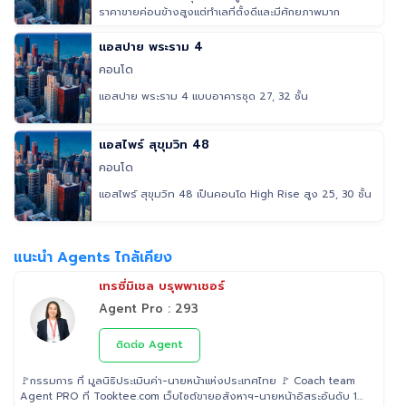
ราคาขายค่อนข้างสูงแต่ทำเลที่ตั้งดีและมีศักยภาพมาก
แอสปาย พระราม 4
คอนโด
แอสปาย พระราม 4 แบบอาคารชุด 27, 32 ชั้น
แอสไพร์ สุขุมวิท 48
คอนโด
แอสไพร์ สุขุมวิท 48 เป็นคอนโด High Rise สูง 25, 30 ชั้น
แนะนำ Agents ไกล้เคียง
เทรซี่มิเชล บรุพพาเชอร์
Agent Pro : 293
ติดต่อ Agent
🚩กรรมการ ที่ มูลนิธิประเมินค่า-นายหน้าแห่งประเทศไทย 🚩 Coach team
Agent PRO ที่ Tooktee.com เว็บไซต์ขายอสังหาฯ-นายหน้าอิสระอันดับ 1