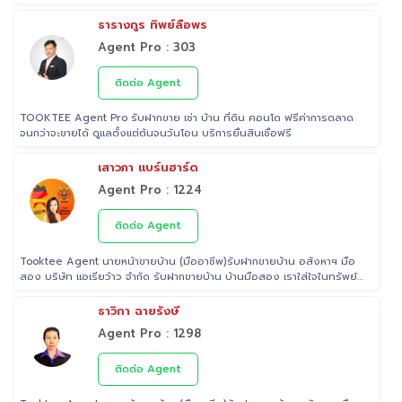
ในไทย 🚩 เป็น Examiner ที่ สถาบันคุณวุฒิวิชาชีพ (องค์การมหาชน) ระดับ
5 🚩 เป็นวิทยากรบรรยาย "นายหน้า" อสังหาริมทรัพย์ ที่ โรงเรียนธุรกิจ
ธารางกูร ทิพย์ลือพร
อสังหาริมทรัพย์ไทย 🚩 Property Consultant ที่ Tooktee ขาย-ซื้อ บ้าน
Agent Pro : 303
มือสอง อสังหาริมทรัพย์ กรุงเทพและปริมณฑล 🚩 อนุกรรม ที่สมาคมนาย
หน้า อสังหาริมทรัพย์ 🚩 อดีต Sale นายหน้าอสังหาริมทรัพย์ ที่ RE/MAX
และ ERA
ติดต่อ Agent
TOOKTEE Agent Pro รับฝากขาย เช่า บ้าน ที่ดิน คอนโด ฟรีค่าการตลาด
จนกว่าจะขายได้ ดูแลตั้งแต่ต้นจนวันโอน บริการยื่นสินเชื่อฟรี
เสาวภา แบร์นฮาร์ด
Agent Pro : 1224
ติดต่อ Agent
Tooktee Agent นายหน้าขายบ้าน (มืออาชีพ)รับฝากขายบ้าน อสังหาฯ มือ
สอง บริษัท แอเรียว้าว จำกัด รับฝากขายบ้าน บ้านมือสอง เราใส่ใจในทรัพย์
ที่ท่านฝากขาย เสมือนหนึ่งเป็นทรัพย์ของเราเอง พร้อมดูแลในทุกขั้นตอน
ตั้งแต่การประเมินราคา ถ่ายรูป/ทำการตลาด/โฆษณาผ่านสื่อต่างๆ/ เดินสิน
ธาวิกา ฉายรังษี
เชื่อ จนไปถึงขั้นตอนการโอนฯกรรมสิทธิ์ รับฝากขายเพื่อให้ลูกค้าขายบ้าน
Agent Pro : 1298
ขายที่ดิน และอสังหาริมทรัพย์ทุกประเภทได้ โดยทีมงานมืออาชีพ กว่า 2,000
ท่าน ที่มีประสบการณ์ด้านอสังหาริมทรัพย์ มากกว่า 25 ปี ครอบคลุมทั่วพื้นที่
กรุงเทพฯ ปริมณฑล โดยมีพันธมิตรธนาคารหลายแห่ง และทีมนิติกรรมของ
ติดต่อ Agent
กรมที่ดินทุกพื้นที่ ไร้กังวลเรื่องการโอนกรรมสิทธิ์