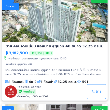
มือสอง
ขาย คอนโดมิเนียม แอสปาย สุขุมวิท 48 ขนาด 32.25 ตร.ม.
฿
3,182,500
฿3,350,000
พระโขนง เขตคลองเตย กรุงเทพมหานคร 10110
แอสไพร์ สุขุมวิท 48
ขาย คอนโดมิเนียม แอสปาย สุขุมวิท 48 1 ห้องนอน 1 ห้องน้ำ ชั้น 9 อาคาร N
ขนาด 32.25 ตร.ม. สถานที่ใกล้เคียง - รถไฟฟ้า BTS สถานีพระโขนง ประมาณ
650 เมตร - เมเจอร์ ซีนีเพล็กซ์ เอกมัย - สถานีขนส่งเอกมัย - พาร์คเลน เอกมัย
1 ห้องนอน
ชั้น 9
1 ห้องน้ำ
32.25 ตร.ม.
591
- เจ อเวนิว ทองหล่อ - ห้างสรรพสินค้า ดิเอ็มโพเรี่ยม
Tooktee Center
โทร
Verified
อัพเดทล่าสุด 08/ส.ค./2567