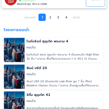
FYI Center 3.8 กิโลเมตร - การไฟฟ้านครหลวง 4.4 กิโลเมตร 📍โรงพยาบาล -
อัพเดทล่าสุด 15/ก.ย./2568
โรงพยาบาลกล้วยน้ำไท 650 เมตร - โรงพยาบาลสุขุมวิท 1.8 กิโลเมตร - โรง
พยาบาลสมิติเวช 3.8 กิโลเมตร 📍ห้างสรรพสินค้า ตลาด - เกทเวย์ เอกมัย 1.5
กิโลเมตร - สวนเพลิน 2.2 กิโลเมตร - บิ๊กซี พระราม 4 3 กิโลเมตร - โลตัส
ก่อนหน้า
1
2
3
4
ถัดไป
พระราม 4 2.6 กิโลเมตร 📍สถานศึกษา - มหาวิทยาลัยกรุงเทพ 1.5 กิโลเมตร -
โรงเรียนนานาชาติเอกมัย 3.5 กิโลเมตร
โครงการแนะนำ
ไนท์บริดจ์ สุขุมวิท พระราม 4
คอนโด
ไนท์บริดจ์ สเปซ สุขุมวิท-พระราม 4 เป็นคอนโด High Rise
32 ชั้น 1 อาคาร พื้นที่โครงการขนาด 1-2-45.2 ไร่ จำนวน
ห้อง 380 ยูนิ
พินน์ ปรีดี 20
คอนโด
พินน์ ปรีดี 20 เป็นคอนโด Low-Rise สูง 7 ชั้น ดีไซน์
Modern Classic จำนวน 1 อาคาร ตั้งอยู่บนพื้นที่โครงการ
ประมาณ 200 ตร.ว
ริทึ่ม สุขุมวิท 42
คอนโด
โครงการเป็นอาคารชุดชั้นดี มีรูปแบบห้องให้เลือกหลายแบบ