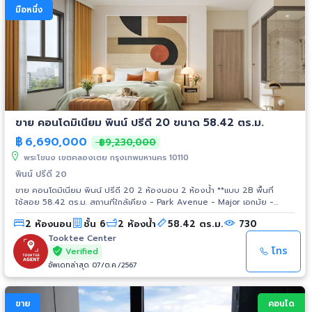
มือหนึ่ง
ขาย คอนโดมิเนียม พินน์ ปรีดี 20 ขนาด 58.42 ตร.ม.
฿
6,690,000
฿9,230,000
พระโขนง เขตคลองเตย กรุงเทพมหานคร 10110
พินน์ ปรีดี 20
ขาย คอนโดมิเนียม พินน์ ปรีดี 20 2 ห้องนอน 2 ห้องน้ำ **แบบ 2B พื้นที่
ใช้สอย 58.42 ตร.ม. สถานที่ใกล้เคียง - Park Avenue - Major เอกมัย -
Gateway เอกมัย - Century อ่อนนุช - St Andrews Intl School Bangkok
2 ห้องนอน
ชั้น 6
2 ห้องน้ำ
58.42 ตร.ม.
730
(Primary) - รพ.สัตว์สุขุมวิท (ซ.ปรีดี 24)
Tooktee Center
โทร
Verified
อัพเดทล่าสุด 07/ต.ค./2567
ขาย
คอนโด