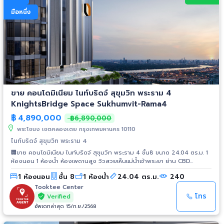
สัญญา ชำระให้โครงการไปแล้ว 40,000 บาท - วันเปลี่ยนสัญญา ผู้ซื้อชำระค่า
ดาวน์ให้โครงการ 72,384 บาท - ผ่อนต่อกับโครงการอีก 25 งวด งวดละ
มือหนึ่ง
9,346 บาท (มีงวดบอลลูน 35,000 บาท แทรกเป็นระยะทุก ๆ 5-6 เดือน) สนใจ
ทักแชทสอบถามรายละเอียดเพิ่มเติมได้ที่ 💬 nakhon.khon 📱 063-947-9717,
081-349-9691
ขาย คอนโดมิเนียม ไนท์บริดจ์ สุขุมวิท พระราม 4
KnightsBridge Space Sukhumvit-Rama4
฿
4,890,000
฿6,890,000
พระโขนง เขตคลองเตย กรุงเทพมหานคร 10110
ไนท์บริดจ์ สุขุมวิท พระราม 4
🏢ขาย คอนโดมิเนียม ไนท์บริดจ์ สุขุมวิท พระราม 4 ชั้น8 ขนาด 24.04 ตร.ม. 1
ห้องนอน 1 ห้องน้ำ ห้องเพดานสูง วิวสวยเห็นแม่น้ำเจ้าพระยา ย่าน CBD
สุขุมวิท-พระราม 4✨ 📍สถานที่ใกล้เคียง - รถไฟฟ้า BTS สายสีน้ำเงิน สถานี
1 ห้องนอน
ชั้น 8
1 ห้องน้ำ
24.04 ตร.ม.
240
พระโขนง 4 นาที 250 เมตร - โรงพยาบาลกล้วยน้ำไท 3 นาที 650 เมตร -
เอ็มควอเทียร์ 15 นาที 4.3 กิโลเมตร - มหาวิทยาลัยกรุงเทพ วิทยาเขต
Tooktee Center
กล้วยน้ำไท 5 นาที 1.5 กิโลเมตร 📍Business Area - T-One 2.2 กิโลเมตร -
โทร
Verified
FYI Center 3.8 กิโลเมตร - การไฟฟ้านครหลวง 4.4 กิโลเมตร 📍โรงพยาบาล -
อัพเดทล่าสุด 15/ก.ย./2568
โรงพยาบาลกล้วยน้ำไท 650 เมตร - โรงพยาบาลสุขุมวิท 1.8 กิโลเมตร - โรง
พยาบาลสมิติเวช 3.8 กิโลเมตร 📍ห้างสรรพสินค้า ตลาด - เกทเวย์ เอกมัย 1.5