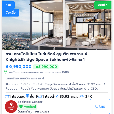
กิโลเมตร - สวนเพลิน 2.2 กิโลเมตร - บิ๊กซี พระราม 4 3 กิโลเมตร - โลตัส
ขาย
คอนโด
พระราม 4 2.6 กิโลเมตร 📍สถานศึกษา - มหาวิทยาลัยกรุงเทพ 1.5 กิโลเมตร -
โรงเรียนนานาชาติเอกมัย 3.5 กิโลเมตร
มือหนึ่ง
ขาย คอนโดมิเนียม ไนท์บริดจ์ สุขุมวิท พระราม 4
KnightsBridge Space Sukhumvit-Rama4
฿
6,990,000
฿8,990,000
พระโขนง เขตคลองเตย กรุงเทพมหานคร 10110
ไนท์บริดจ์ สุขุมวิท พระราม 4
🏢ขาย คอนโดมิเนียม ไนท์บริดจ์ สุขุมวิท พระราม 4 ชั้น9 ขนาด 35.92 ตร.ม. 1
ห้องนอน 1 ห้องน้ำ ห้องเพดานสูง วิวสวยเห็นแม่น้ำเจ้าพระยา ย่าน CBD
สุขุมวิท-พระราม 4✨ 📍สถานที่ใกล้เคียง - รถไฟฟ้า BTS สายสีน้ำเงิน สถานี
1 ห้องนอน
ชั้น 9
1 ห้องน้ำ
35.92 ตร.ม.
240
พระโขนง 4 นาที 250 เมตร - โรงพยาบาลกล้วยน้ำไท 3 นาที 650 เมตร -
เอ็มควอเทียร์ 15 นาที 4.3 กิโลเมตร - มหาวิทยาลัยกรุงเทพ วิทยาเขต
Tooktee Center
กล้วยน้ำไท 5 นาที 1.5 กิโลเมตร 📍Business Area - T-One 2.2 กิโลเมตร -
โทร
Verified
FYI Center 3.8 กิโลเมตร - การไฟฟ้านครหลวง 4.4 กิโลเมตร 📍โรงพยาบาล -
อัพเดทล่าสุด 15/ก.ย./2568