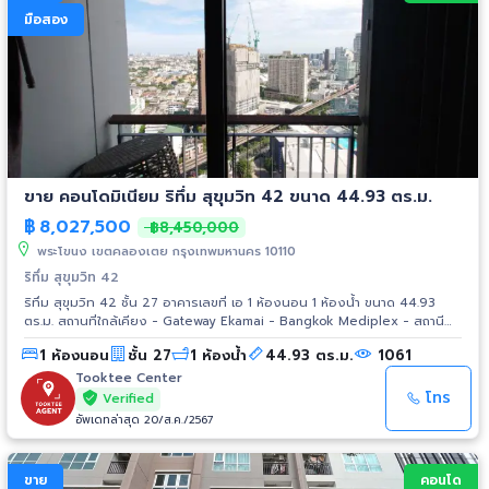
มือสอง
ขาย คอนโดมิเนียม ริทึ่ม สุขุมวิท 42 ขนาด 44.93 ตร.ม.
฿
8,027,500
฿8,450,000
พระโขนง เขตคลองเตย กรุงเทพมหานคร 10110
ริทึ่ม สุขุมวิท 42
ริทึ่ม สุขุมวิท 42 ชั้น 27 อาคารเลขที่ เอ 1 ห้องนอน 1 ห้องน้ำ ขนาด 44.93
ตร.ม. สถานที่ใกล้เคียง - Gateway Ekamai - Bangkok Mediplex - สถานี
ขนส่งเอกมัย - ร.ร.ศรีวิกรม์ - โรงพยาบาลสุขุมวิท
1 ห้องนอน
ชั้น 27
1 ห้องน้ำ
44.93 ตร.ม.
1061
Tooktee Center
โทร
Verified
อัพเดทล่าสุด 20/ส.ค./2567
ขาย
คอนโด