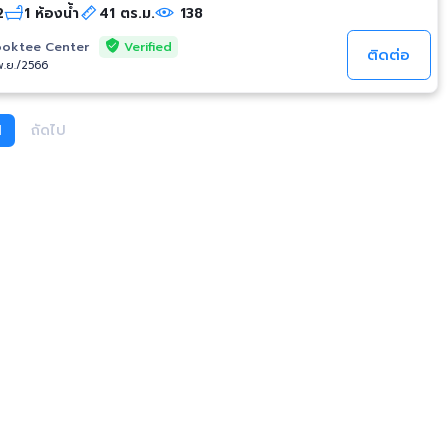
2
1 ห้องน้ำ
41 ตร.ม.
138
Verified
oktee Center
ติดต่อ
/พ.ย./2566
1
ถัดไป