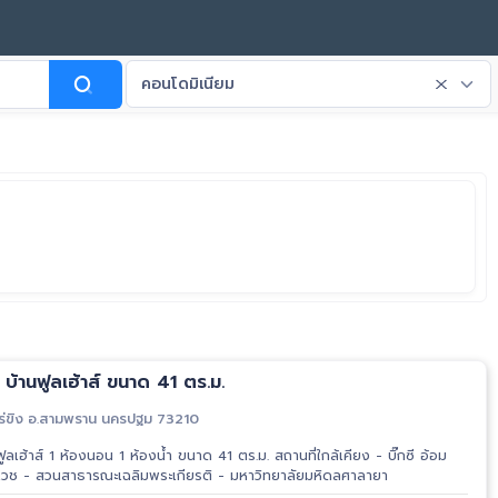
คอนโดมิเนียม
ขาย คอนโดมิเนียม บ้านฟูลเฮ้าส์ ขนาด 41 ตร.ม.
ร่ขิง อ.สามพราน นครปฐม 73210
ใหญ่ - โรงพยาบาลวิชัยเวช - สวนสาธารณะเฉลิมพระเกียรติ - มหาวิทยาลัยมหิดลศาลายา