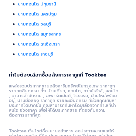
ขายคอนโด ปทุมธานี
ขายคอนโด นครปฐม
ขายคอนโด ชลบุรี
ขายคอนโด สมุทรสาคร
ขายคอนโด ฉะเชิงเทรา
ขายคอนโด ราชบุรี
ทำไมต้องเลือกซื้ออสังหาราคาถูกที่ Tooktee
แหล่งรวมประกาศขายอสังหาริมทรัพย์ในกรุงเทพ ราคาถูก
รายละเอียดครบ ทั้ง บ้านเดี่ยว, คอนโด, ทาวน์เฮ้าส์, คอนโด
, อาคารสำนักงาน , อะพาร์ตเม้นต์, โรงแรม, บ้านใหม่พร้อม
อยู่, บ้านมือสอง ราคาถูก รายละเอียดครบ ที่ช่วยคุณค้นหา
ประกาศได้มากขึ้น คุณสามารถค้นหาโดยเลือกจากทำเลที่น่า
สนใจ ช่วงราคา เพื่อให้ได้ประกาศขาย ที่ตรงกับความ
ต้องการมากที่สุด
Tooktee เว็บไซต์ซื้อ-ขายอสังหาฯ ลงประกาศขายและให้
เช่าบ้าน คอนโด ที่ดิน ประกาศขายบ้านฟรีง่ายๆ แค่สมัคร