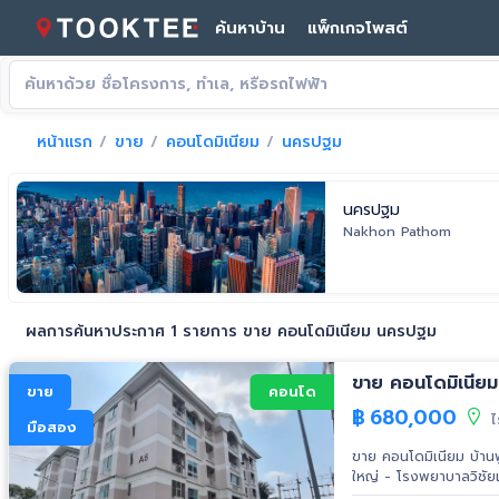
ค้นหาบ้าน
แพ็กเกจโพสต์
หน้าแรก
ขาย
คอนโดมิเนียม
นครปฐม
นครปฐม
Nakhon Pathom
ผลการค้นหาประกาศ 1 รายการ ขาย คอนโดมิเนียม นครปฐม
ขาย
คอนโด
฿
680,000
ไ
มือสอง
ขาย คอนโดมิเนียม บ้านฟูลเฮ้าส์ 1 ห้องนอน 1 ห้องน้ำ ขนาด 41 ตร.ม. สถานที่ใกล้เคียง - บิ๊กซี อ้อม