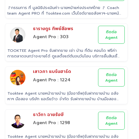
🚩กรรมการ ที่ มูลนิธิประเมินค่า-นายหน้าแห่งประเทศไทย 🚩 Coach
team Agent PRO ที่ Tooktee.com เว็บไซต์ขายอสังหาฯ-นายหน้า
อิสระอันดับ 1 ในไทย 🚩 เป็น Examiner ที่ สถาบันคุณวุฒิวิชาชีพ
(องค์การมหาชน) ระดับ 5 🚩 เป็นวิทยากรบรรยาย "นายหน้า"
ธารางกูร ทิพย์ลือพร
อสังหาริมทรัพย์ ที่ โรงเรียนธุรกิจอสังหาริมทรัพย์ไทย 🚩 Property
ติดต่อ
Consultant ที่ Tooktee ขาย-ซื้อ บ้านมือสอง อสังหาริมทรัพย์
Agent Pro : 303
Agent
กรุงเทพและปริมณฑล 🚩 อนุกรรม ที่สมาคมนายหน้า
อสังหาริมทรัพย์ 🚩 อดีต Sale นายหน้าอสังหาริมทรัพย์ ที่ RE/MAX
TOOKTEE Agent Pro รับฝากขาย เช่า บ้าน ที่ดิน คอนโด ฟรีค่า
และ ERA
การตลาดจนกว่าจะขายได้ ดูแลตั้งแต่ต้นจนวันโอน บริการยื่นสินเชื่อ
ฟรี
เสาวภา แบร์นฮาร์ด
ติดต่อ
Agent Pro : 1224
Agent
Tooktee Agent นายหน้าขายบ้าน (มืออาชีพ)รับฝากขายบ้าน อสัง
หาฯ มือสอง บริษัท แอเรียว้าว จำกัด รับฝากขายบ้าน บ้านมือสอง
เราใส่ใจในทรัพย์ที่ท่านฝากขาย เสมือนหนึ่งเป็นทรัพย์ของเราเอง
พร้อมดูแลในทุกขั้นตอน ตั้งแต่การประเมินราคา ถ่ายรูป/ทำการ
ธาวิกา ฉายรังษี
ตลาด/โฆษณาผ่านสื่อต่างๆ/ เดินสินเชื่อ จนไปถึงขั้นตอนการโอนฯ
ติดต่อ
กรรมสิทธิ์ รับฝากขายเพื่อให้ลูกค้าขายบ้าน ขายที่ดิน และ
Agent Pro : 1298
Agent
อสังหาริมทรัพย์ทุกประเภทได้ โดยทีมงานมืออาชีพ กว่า 2,000 ท่าน
ที่มีประสบการณ์ด้านอสังหาริมทรัพย์ มากกว่า 25 ปี ครอบคลุมทั่ว
Tooktee Agent นายหน้าขายบ้าน (มืออาชีพ)รับฝากขายบ้าน อสัง
พื้นที่กรุงเทพฯ ปริมณฑล โดยมีพันธมิตรธนาคารหลายแห่ง และทีม