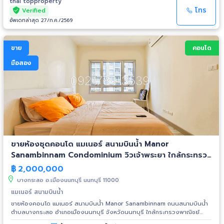
มุม ห้องใหญ่ มีระเบียง เฟอร์นิเจอร์และเครื่องใช้ไฟฟ้าที่ให้ : เตียงและที่นอน, ตู้
thai topproperty
เสื้อผ้า, โต๊ะทำงาน+เก้าอี้ 1 ตัว โซฟาและโต๊ะหน้าโซฟา, โต๊ะอาหารและเก้าอี้ 2 ตัว,
โทร
Verified
โทรทัศน์, ชั้นวางโทรทัศน์ แอร์ 3 เครื่อง, ตู้เย็น 1 เครื่อง เครื่องทำน้ำอุ่น 1
อัพเดทล่าสุด 27/ก.ค./2569
เครื่อง, ครัว build-in, ไมโครเวฟ รับชมคลิป Tiktok:
https://vt.tiktok.com/ZSuNpyNEy/ รายละเอียดเพิ่มเติม Click:
https://thaitopproperty.com/195982-.html สนใจนัดชมห้องกรุณานัดล่วง
ขาย
คอนโด
หน้า Contact: K.หนึ่ง (K.Nueng) Mobile: 092-789-3539 Line ID:
0907894941 E-mail: thaitopproperty@hotmail.com
มือสอง
www.ThaiTopProperty.com #ขายคอนโด #คอนโดมือสอง #CondoforSale
#คอนโดนวมินทร์ #คอนโดใกล้รถไฟฟ้าสายสีชมพู #รถไฟฟ้าสายสีชมพู
#คู้บอน #PinkLine #MRT #TheKithPlusNawamin #เดอะคิทท์พลัสนวมิ
นทร์ #RamintraCondo #รามอินทรา #คอนโดนวลจันทร์ #นวลจันทร์ #คอน
โดคู้บอน #นวมินทร์ #สถานีรามอินทรากม.9
ขายห้องชุดคอนโด แมเนอร์ สนามบินน้ำ Manor
Sanambinnam Condominium วิวเจ้าพระยา ใกล้กระทรวง
พาณิชย์
฿
2,000,000
บางกระสอ อ.เมืองนนทบุรี นนทบุรี 11000
แมเนอร์ สนามบินน้ำ
ขายห้องคอนโด แมเนอร์ สนามบินน้ำ Manor Sanambinnam ถนนสนามบินน้ำ
ตำบลบางกระสอ อำเภอเมืองนนทบุรี จังหวัดนนทบุรี ใกล้กระทรวงพาณิชย์
ราคาขาย 2,000,000 บาท ขนาดห้อง 31.62 ตร.ม. อาคาร C ชั้น 11 เพดานสูง