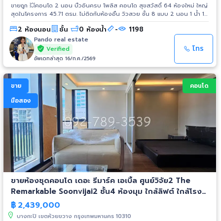
ขายถูก 💥คอนโด 2 นอน บิ้วอินครบ โพลิส คอนโด สุขสวัสดิ์ 64 ห้องใหม่ ใหญ่
สุดในโครงการ 45.71 ตรม. ไม่ติดกับห้องอื่น วิวสวย ชั้น 8 แบบ 2 นอน 1 น้ำ 1
ห้องครัวแยก ของแถม ✅ แอร์ 3 ตัว ✅ โซฟา ✅ โต๊ะกินข้าว 6 ที่นั่ง ✅ เฟอร์บิ้
2 ห้องนอน
ชั้น
0 ห้องน้ำ
-
1198
วอิน ✅ ที่นอน 5ฟุต 2 เตียง ••••••••••••••••••••••••••••••••••••• ราคาขาย 2.3 ล้าน
เดินสินเชื่อฟรี มีเงินเหลือ 300000 ขายพร้อมผู้เช่า
Pando real estate
••••••••••••••••••••••••••••••••••••• 📌 คอนโดพร้อมเข้าอยู่แล้ว 📌 คอนโดวิวสวย เห็น
โทร
Verified
สะพานภูมิพล* 📌 ใกล้ทางด่วนเพียง 𝟱 นาที* 📌 เชือมต่อสาทร - พระราม 𝟯 📌
อัพเดทล่าสุด 16/ก.ค./2569
รองรับรถไฟฟ้าสายสีม่วง 📌 มีบริการรับส่ง "ชัตเตอร์บัส" 📌 คอนโดใกล้ห้าง
สรรพสินค้า โรงพยาบาล มหาวิทยาลัย ••••••••••••••••••••••••••••••••••••• สนใจ
ติดต่อสอบถาม โทร. 095-874-2564 (คุณจิน) LINE : @sap79 คลิกถามด่วน
ขาย
คอนโด
!! HTTPS://LIN.EE/BZVODRG #ขายคอนโดขาดทุน #ราคาทุน #หลุดดาวน์
#คอนโดสุขสวัสดิ์ #Polis_Condo_Suksawat #PolisCondoSuksawat64 #โพ
มือสอง
ลิสคอนโด #สุขสวัสดิ์ #สุขสวัสดิ์64 #อสังหาริมทรัพย์ #คอนโดล้านต้นๆ
#คอนโด #คอนโดมิเนียม #คอนโดลดราคา #คอนโดราคาถูก #คอนโดพร้อม
อยู่
ขายห้องชุดคอนโด เดอะ รีมาร์ค เอเบิ้ล ศูนย์วิจัย2 The
Remarkable Soonvijai2 ชั้น4 ห้องมุม ใกล้ลิฟต์ ใกล้โรง
พยาบาลกรุงเทพ โรงแรม A One
฿
2,439,000
บางกะปิ เขตห้วยขวาง กรุงเทพมหานคร 10310