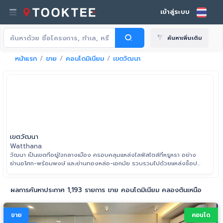
เข้าสู่ระบบ
ค้นหาเพิ่มเติม
หน้าแรก
ขาย
คอนโดมิเนียม
เขตวัฒนา
เขตวัฒนา
Watthana
วัฒนา เป็นเขตที่อยู่ใจกลางเมือง ครอบคลุมแหล่งไลฟ์สไตล์ที่หรูหรา อย่าง
ย่านอโศก-พร้อมพงษ์ และย่านทองหล่อ-เอกมัย รวบรวมไปด้วยแหล่งช็อป
ปิ้ง ห้างสรรพสินค้า ศูนย์อาหารและร้านอาหารนานาชาติสุดหรู พอตกกลาง
คืนสถานที่ท่องเที่ยวยามราตรีก็เริ่มเปิดต้อนรับเหล่านักท่องเที่ยวจากทั่วมุม
โลก เรียกว่าเป็นย่านที่ไม่เคยหลับไหลเลยจริง ๆ ทำให้เขตวัฒนากลายเป็นอีก
ผลการค้นหาประกาศ 1,193 รายการ ขาย คอนโดมิเนียม คลองตันเหนือ
หนึ่งเขตยอดฮิตในการอยู่อาศัยที่ช่วยยกระดับคุณภาพชีวิตของผู้อยู่อาศัยได้
อย่างแท้จริง
ขาย
คอนโด