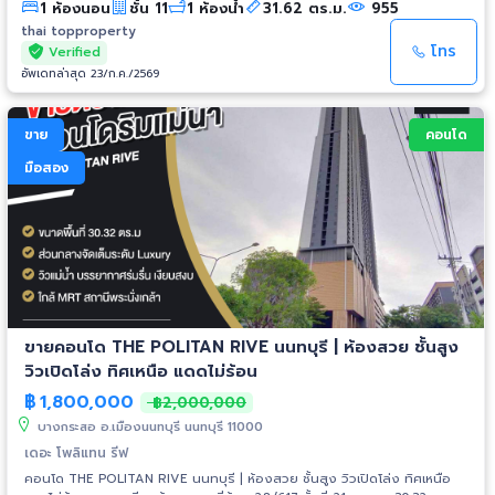
1 ห้องนอน
ชั้น 11
1 ห้องน้ำ
31.62 ตร.ม.
955
2.6 เมตร 1 ห้องนอน 1 ห้องน้ำ 1 ห้องนั่งเล่น ระเบียงชมวิวแม่น้ำเจ้าพระยา วิว
สวนและสระว่ายน้ำ ห้องใหม่ ไม่เคยเข้าอยู่ เฟอร์นิเจอร์และเครื่องใช้ไฟฟ้าที่ให้:
thai topproperty
เครื่องปรับอากาศ/แอร์ 2 เครื่อง เตียง+ที่นอน, ตู้เสื้อผ้า, โต๊ะเครื่องแป้ง,
โทร
Verified
เคาน์เตอร์ครัว โต๊ะทานข้าว+เก้าอี้, เฟอร์ครบพร้อมอยู่ รับชมคลิปใน Tiktok:
อัพเดทล่าสุด 23/ก.ค./2569
https://vt.tiktok.com/ZSuLF627D/ รายละเอียดเพิ่มเติมคลิ๊ก:
https://thaitopproperty.com/238515-.html สนใจนัดชมห้อง Contact:
K.หนึ่ง (K.Nueng) Mobile: 092-789-3539 Line ID: 0907894941 E-mail:
ขาย
คอนโด
thaitopproperty@hotmail.com www.ThaiTopProperty.com #ขายคอนโด
#คอนโดมือสอง #ManorSanambinnam #แมเนอร์สนามบินน้ำ #แมเนอร์
มือสอง
#สนามบินน้ำ #คอนโดวิวแม่น้ำเจ้าพระยา #คอนโดใกล้MRT #MRTสายสีม่วง
#MRTสะพานพระนั่งเกล้า #กระทรวงพาณิชย์ #คอนโดสนามบินน้ำ #คอนโดน
นทบุรี #นนทบุรี
ขายคอนโด THE POLITAN RIVE นนทบุรี | ห้องสวย ชั้นสูง
วิวเปิดโล่ง ทิศเหนือ แดดไม่ร้อน
฿
1,800,000
฿2,000,000
บางกระสอ อ.เมืองนนทบุรี นนทบุรี 11000
เดอะ โพลิแทน รีฟ
คอนโด THE POLITAN RIVE นนทบุรี | ห้องสวย ชั้นสูง วิวเปิดโล่ง ทิศเหนือ