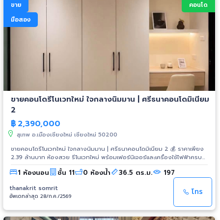
Line ID: 0907894941 E-mail: thaitopproperty@hotmail.com Website:
ขาย
คอนโด
www.thaitopproperty.com #ขายคอนโด #CondoforSale
#TheRemarkableSoonvijai2 #เดอะรีมาร์คเอเบิ้ลศูนย์วิจัย2 #คอนโดใกล้
มือสอง
โรงพยาบาล #CondonearHospital #โรงพยาบาลกรุงเทพ
#BangkokHospital #คอนโดใกล้อาร์ซีเอ #RCA #คอนโดเพชรบุรี #เพชรบุรี
#คอนโดห้วยขวาง #ห้วยขวาง #คอนโดบางกะปิ #บางกะปิ
ขายคอนโดรีโนเวทใหม่ ใจกลางนิมมาน | ศรีธนาคอนโดมิเนียม
2
฿
2,390,000
สุเทพ อ.เมืองเชียงใหม่ เชียงใหม่ 50200
ขายคอนโดรีโนเวทใหม่ ใจกลางนิมมาน | ศรีธนาคอนโดมิเนียม 2 💰 ราคาเพียง
2.39 ล้านบาท ห้องสวย รีโนเวทใหม่ พร้อมเฟอร์นิเจอร์และเครื่องใช้ไฟฟ้าครบ
เข้าอยู่ได้ทันที เหมาะทั้งซื้ออยู่อาศัยเองและลงทุนปล่อยเช่า 📍 โครงการศรีธนา
1 ห้องนอน
ชั้น 11
0 ห้องน้ำ
36.5 ตร.ม.
197
คอนโดมิเนียม 2 🏠 รายละเอียดห้อง 📐 ขนาด 36.5 ตร.ม. 🏢 ชั้น 11 🛏️ 1 ห้อง
นอน 🛋️ 1 ห้องนั่งเล่น 🚿 1 ห้องน้ำ 🍳 ครัวแยกเป็นสัดส่วน ✨ เฟอร์นิเจอร์และ
thanakrit somrit
เครื่องใช้ไฟฟ้าครบ ✅ เครื่องปรับอากาศ 18,000 BTU ✅ Google TV 55 นิ้ว
โทร
อัพเดทล่าสุด 28/ก.ค./2569
✅ เครื่องซักผ้าและอบผ้า ✅ ไมโครเวฟ ✅ เครื่องทำน้ำอุ่น ✅ เตาไฟฟ้าพร้อม
เครื่องดูดควัน ✅ ตู้เย็น Inverter 2 ประตู ✅ Digital Door Lock 🏢 สิ่งอำนวย
ความสะดวก ✔️ ลิฟต์ ✔️ ระบบรักษาความปลอดภัย 24 ชั่วโมง ✔️ ที่จอดรถ