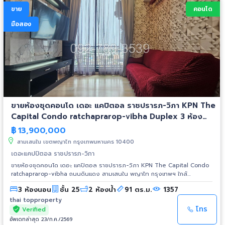
เพียงพอสำหรับทุกห้อง 💵 ค่าใช้จ่าย • ค่าส่วนกลาง 438 บาท/เดือน • ค่าน้ำ 28
ขาย
คอนโด
บาท/หน่วย • ค่าไฟฟ้าตามอัตราการไฟฟ้า 📍 ทำเลศักยภาพ 🚗 MAYA / One
Nimman / Think Park เพียง 2 นาที 🚗 ถนนนิมมานเหมินท์ 3 นาที 🏥 โรง
มือสอง
พยาบาลเชียงใหม่ราม 3 นาที 🏥 โรงพยาบาลมหาราชนครเชียงใหม่ 3 นาที 🎓
มหาวิทยาลัยเชียงใหม่ 5 นาที ✨ ห้องสวย ทำเลดี พร้อมเข้าอยู่ เหมาะสำหรับอยู่
อาศัย หรือซื้อเพื่อปล่อยเช่า ลงทุนคุ้มค่า
ขายห้องชุดคอนโด เดอะ แคปิตอล ราชปรารภ-วิภา KPN The
Capital Condo ratchaprarop-vibha Duplex 3 ห้อง
นอน ชั้น25 ใกล้อนุสาวรีย์ชัยสมรภูมิ
฿
13,900,000
สามเสนใน เขตพญาไท กรุงเทพมหานคร 10400
เดอะแคปปิตอล ราชปรารภ-วิภา
ขายห้องชุดคอนโด เดอะ แคปิตอล ราชปรารภ-วิภา KPN The Capital Condo
ratchaprarop-vibha ถนนดินแดง สามเสนใน พญาไท กรุงเทพฯ ใกล้
อนุสาวรีย์ชัยสมรภูมิ ราคาขาย 13,900,000 บาท ห้อง Duplex 2 ชั้น Type F
3 ห้องนอน
ชั้น 25
2 ห้องน้ำ
91 ตร.ม.
1357
Milan Style ขนาดห้อง 91 ตร.ม. 3 ห้องนอน 2 ห้องน้ำ ชั้น 25 วิวเมือง
เฟอร์นิเจอร์และเครื่องใช้ไฟฟ้าที่ให้: แอร์ 4 ตัว, โทรทัศน์ 2 เครื่อง, เครื่องดูด
thai topproperty
ควัน 1 ตัว, เตาไฟฟ้า 1 ตัว, ตู้เย็น 1 เครื่อง สิ่งอำนวยความสะดวก: สระว่ายน้ำ 2
โทร
Verified
สระ พร้อมจากุชชี่ บนชั้น7 และชั้น 31 ฟิตเนส fitness, มุมบาร์บีคิว ห้องเด็กเล่น
อัพเดทล่าสุด 23/ก.ค./2569