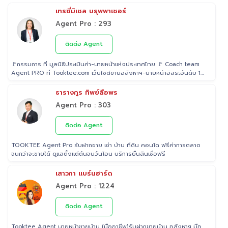
เทรซี่มิเชล บรุพพาเชอร์
Agent Pro : 293
ติดต่อ Agent
🚩กรรมการ ที่ มูลนิธิประเมินค่า-นายหน้าแห่งประเทศไทย 🚩 Coach team
Agent PRO ที่ Tooktee.com เว็บไซต์ขายอสังหาฯ-นายหน้าอิสระอันดับ 1
ในไทย 🚩 เป็น Examiner ที่ สถาบันคุณวุฒิวิชาชีพ (องค์การมหาชน) ระดับ
5 🚩 เป็นวิทยากรบรรยาย "นายหน้า" อสังหาริมทรัพย์ ที่ โรงเรียนธุรกิจ
ธารางกูร ทิพย์ลือพร
อสังหาริมทรัพย์ไทย 🚩 Property Consultant ที่ Tooktee ขาย-ซื้อ บ้าน
Agent Pro : 303
มือสอง อสังหาริมทรัพย์ กรุงเทพและปริมณฑล 🚩 อนุกรรม ที่สมาคมนาย
หน้า อสังหาริมทรัพย์ 🚩 อดีต Sale นายหน้าอสังหาริมทรัพย์ ที่ RE/MAX
และ ERA
ติดต่อ Agent
TOOKTEE Agent Pro รับฝากขาย เช่า บ้าน ที่ดิน คอนโด ฟรีค่าการตลาด
จนกว่าจะขายได้ ดูแลตั้งแต่ต้นจนวันโอน บริการยื่นสินเชื่อฟรี
เสาวภา แบร์นฮาร์ด
Agent Pro : 1224
ติดต่อ Agent
Tooktee Agent นายหน้าขายบ้าน (มืออาชีพ)รับฝากขายบ้าน อสังหาฯ มือ