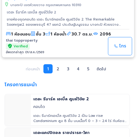
บางกะปิ เขตห้วยขวาง กรุงเทพมหานคร 10310
เดอะ รีมาร์ค เอเบิ้ล ศูนย์วิจัย 2
ขายห้องชุดคอนโด เดอะ รีมาร์คเอเบิ้ล ศูนย์วิจัย 2 The Remarkable
Soonvijai2 ซอยเพชรบุรี 47 แยก2 ประดิษฐ์มนูธรรม บางกะปิ ห้วยขวาง
กรุงเทพฯ ราคาขาย 2,400,000 บาท ขนาดห้อง 30.7 ตร.ม. ชั้น3 1 ห้องนอน 1
1 ห้องนอน
ชั้น 3
1 ห้องน้ำ
30.7 ตร.ม.
2096
ห้องน้ำ มีระเบียงห้อง เฟอร์นิเจอร์และเครื่องใช้ไฟฟ้าที่ให้: เครื่องปรับ
อากาศ(Air) 2 เครื่อง, เตาไฟฟ้า+เครื่องดูดควัน, เครื่องทำน้ำอุ่น = 1 เครื่อง
thai topproperty
เตียง, ตู้เสื้อผ้า Build in ชั้นวางโทรทัศน์, Sofa+โต๊ะหน้า Sofa โต๊ะทานข้าว+เก้าอี้
โทร
Verified
2 ตัว เคาน์เตอร์ครัว สิ่งอำนวยความสะดวก สระว่ายน้ำ, ฟิตเนส, สวนหย่อม
อัพเดทล่าสุด 01/ส.ค./2569
รอบอาคาร, ลิฟท์, ลานจอดรถใต้อาคารและโดยรอบอาคาร การรักษาความ
ปลอดภัย 24 ชั่วโมง สถานที่ใกล้เคียง โรงพยาบาลกรุงเทพ อินเตอร์เนชั่นแนล
Bangkok International Hospital (Bone & Brain) A One Bangkok Hotel,
ก่อนหน้า
1
2
3
4
5
ถัดไป
Holiday Inn Express Bangkok soi Soonvijai มอนทานา โฮเทล แอนด์ เรสซิ
เดนซ์ Montana Hotel & Residence หมู่บ้านเปรมฤทัย, สวนสมเด็จสราญ
ราษฏร์มณีรมย์ ฟู้ดแลนด์ซุปเปอร์มาร์เก็ต (เพชรบุรีตัดใหม่) Brighton Place,
โครงการแนะนำ
The Bangkok Massage Club Kokotel Bangkok Dheva Thonglor, โรง
พยาบาลสัตว์ทองหล่อ พระราม9 คณัสนันท์ คอร์ดแบดมินตัน, The Standard
Easykart Bangkok (RCA), ศูนย์การค้าอาร์ซีเอพลาซ่า Bangkok Tower, ชาญ
เดอะ รีมาร์ค เอเบิ้ล ศูนย์วิจัย 2
อิสระทาวเวอร์2 สถานีรถไฟคลองตัน, โรงเรียนวัดใหม่ช่องลม โรงเรียนพิศิษฐ
คอนโด
เวชกรรมแผนไทย โรงพยาบาลคามิลเลียน, Samitivej Sukhumvit Hospital
โรงเรียนวิจิตรวิทยา, JARKEN Architect and Interior Design ท็อปส์
เดอะ รีมาร์คเอเบิ้ล ศูนย์วิจัย 2 เป็น Low rise
ซุปเปอร์มาร์เก็ต (อาร์ซีเอพลาซ่า) รายละเอียดเพิ่มเติม Click:
Condominium สูง 8 ชั้น บนเนื้อที่ 0 – 3 – 24 ไร่ กับห้อง
https://thaitopproperty.com/property_detail.php?id=129326 สนใจเข้า
พักอาศัยจำนวน 87
ชมห้องติดต่อ Contact: K.หนึ่ง (K.Nueng) Mobile: 092-789-3539 Line ID:
เดอะแคปปิตอล ราชปรารภ-วิภา
0907894941 www.thaitopproperty.com #TheRemarkableSoonvijai2