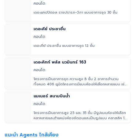
#เดอะรีมาร์คเอเบิ้ลศูนย์วิจัย2 #คอนโดใกล้ศูนย์วิจัย #ศูนย์วิจัย2 #คอนโดใกล้
คอนโด
โรงพยาบาล #โรงพยาบาลกรุงเทพ #CondonearHospital
#BangkokHospital #CondoforSale #ขายคอนโด #คอนโดใกล้อาร์ซีเอ
เดอะแคปปิตอล ราชปรารภ-วิภา แบบอาคารชุด 30 ชั้น
#RCA #คอนโดเพชรบุรี #เพชรบุรี #คอนโดห้วยขวาง #ห้วยขวาง #คอนโด
บางกะปิ #บางกะปิ
เดอะคีย์ ประชาชื่น
คอนโด
เดอะคีย์ ประชาชื่น แบบอาคารชุด 12 ชั้น
เดอะคิทท์ พลัส นวมินทร์ 163
คอนโด
โครงการเป็นอาคารชุด ความสูง 8 ชั้น 2 อาคารจำนวน
ทั้งหมด 406 ยูนิตโครงการมีแบบห้องให้เลือกหลายแบบ เช่น
1 ห้องนอน และ 2 ห้อ
แมเนอร์ สนามบินน้ำ
คอนโด
โครงการเป็นอาคารสูง 25 และ 35 ชั้น มีรูปแบบห้องให้เลือก
หลาหลายและตำแหน่งห้องชัดเจนและเป็นรูปแบบ คลาสสิค โค
โลเนียล พื้นที
แนะนำ Agents ไกล้เคียง