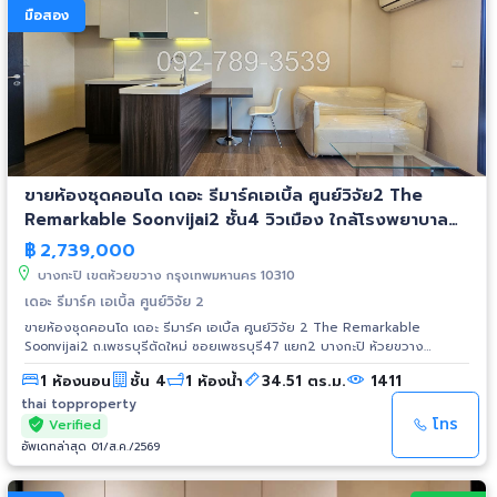
มือสอง
ขายห้องชุดคอนโด เดอะ รีมาร์คเอเบิ้ล ศูนย์วิจัย2 The
Remarkable Soonvijai2 ชั้น4 วิวเมือง ใกล้โรงพยาบาล
กรุงเทพ RCA
฿
2,739,000
บางกะปิ เขตห้วยขวาง กรุงเทพมหานคร 10310
เดอะ รีมาร์ค เอเบิ้ล ศูนย์วิจัย 2
ขายห้องชุดคอนโด เดอะ รีมาร์ค เอเบิ้ล ศูนย์วิจัย 2 The Remarkable
Soonvijai2 ถ.เพชรบุรีตัดใหม่ ซอยเพชรบุรี47 แยก2 บางกะปิ ห้วยขวาง
กรุงเทพฯ ใกล้โรงพยาบาลกรุงเทพ, RCA ราคาพิเศษ 2,739,000 บาทเท่านั้น
1 ห้องนอน
ชั้น 4
1 ห้องน้ำ
34.51 ตร.ม.
1411
ห้องใหม่ ไม่เคยเข้าอยู่ ขนาดห้อง 34.51 ตร.ม. ชั้น4 ห้องมุม วิวเมือง 1 ห้องนอน
1 ห้องน้ำ มีระเบียงห้อง เฟอร์นิเจอร์และเครื่องใช้ไฟฟ้าที่ให้: เครื่องปรับ
thai topproperty
อากาศ(Air) 2 เครื่อง, เตาไฟฟ้า+เครื่องดูดควัน, เครื่องทำน้ำอุ่น = 1 เครื่อง
โทร
Verified
เตียง, Sofa, ตู้เสื้อผ้า โต๊ะทานข้าวและเก้าอี้ 2 ตัว เคาน์เตอร์ครัวตัว L รายละเอียด
อัพเดทล่าสุด 01/ส.ค./2569
เพิ่มเติม Click: https://thaitopproperty.com/130463-.html สนใจนัดชมห้อง
หรือสอบถามเพิ่มเติม Contact: K.หนึ่ง (K.Nueng) Mobile: 092-789-3539