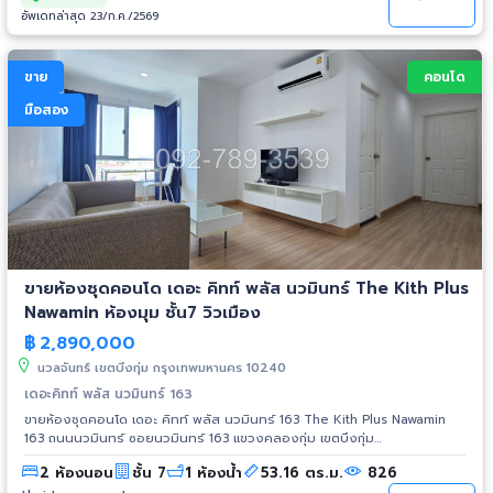
แอร์ 2 เครื่อง, ไมโครเวฟ, ตู้เย็น, กาต้มน้ำ smeg เคาน์เตอร์ครัว, เครื่องทำน้ำ
อัพเดทล่าสุด 23/ก.ค./2569
อุ่น แผนที่ THE KEY PRACHACHUEN:
https://maps.app.goo.gl/5SwmNhDeNJ5CtTN37 รับชมคลิป Tiktok:
https://vt.tiktok.com/ZSuDYbESq/ รายละเอียดเพิ่มเติม Click:
ขาย
คอนโด
https://thaitopproperty.com/191530-.html สนใจนัดชมห้องกรุณานัดล่วง
หน้า ติดต่อ K.หนึ่ง (K.Nueng) Mobile: 092-789-3539 Line ID:
มือสอง
0907894941 www.ThaiTopProperty.com #ขายคอนโด #คอนโดมือสอง
#คอนโดประชาชื่น #ประชาชื่น #คอนโดนนทบุรี #นนทบุรี #คอนโดใกล้
มหาวิทยาลัย #DPU #มหาวิทยาลัยธุรกิจบัณฑิต #TheKeyPrachachuen
#เดอะคีย์ประชาชื่น #NonthaburiCondo
ขายห้องชุดคอนโด เดอะ คิทท์ พลัส นวมินทร์ The Kith Plus
Nawamin ห้องมุม ชั้น7 วิวเมือง
฿
2,890,000
นวลจันทร์ เขตบึงกุ่ม กรุงเทพมหานคร 10240
เดอะคิทท์ พลัส นวมินทร์ 163
ขายห้องชุดคอนโด เดอะ คิทท์ พลัส นวมินทร์ 163 The Kith Plus Nawamin
163 ถนนนวมินทร์ ซอยนวมินทร์ 163 แขวงคลองกุ่ม เขตบึงกุ่ม
กรุงเทพมหานคร ขายเพียง 2,890,000 บาท ขนาดห้อง 53.16 ตร.ม. อาคาร A
2 ห้องนอน
ชั้น 7
1 ห้องน้ำ
53.16 ตร.ม.
826
ชั้น 7 วิวเมือง วิวโล่ง 2 ห้องนอน 1 ห้องน้ำ 1 ห้องนั่งเล่น 1 ครัว 1 จอดรถ ห้อง