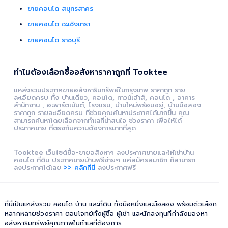
ขายคอนโด สมุทรสาคร
ขายคอนโด ฉะเชิงเทรา
ขายคอนโด ราชบุรี
ทำไมต้องเลือกซื้ออสังหาราคาถูกที่ Tooktee
แหล่งรวมประกาศขายอสังหาริมทรัพย์ในกรุงเทพ ราคาถูก ราย
ละเอียดครบ ทั้ง บ้านเดี่ยว, คอนโด, ทาวน์เฮ้าส์, คอนโด , อาคาร
สำนักงาน , อะพาร์ตเม้นต์, โรงแรม, บ้านใหม่พร้อมอยู่, บ้านมือสอง
ราคาถูก รายละเอียดครบ ที่ช่วยคุณค้นหาประกาศได้มากขึ้น คุณ
สามารถค้นหาโดยเลือกจากทำเลที่น่าสนใจ ช่วงราคา เพื่อให้ได้
ประกาศขาย ที่ตรงกับความต้องการมากที่สุด
Tooktee เว็บไซต์ซื้อ-ขายอสังหาฯ ลงประกาศขายและให้เช่าบ้าน
คอนโด ที่ดิน ประกาศขายบ้านฟรีง่ายๆ แค่สมัครสมาชิก ก็สามารถ
ลงประกาศได้เลย
>> คลิกที่นี่
ลงประกาศฟรี
ที่นี่เป็นแหล่งรวม คอนโด บ้าน และที่ดิน ทั้งมือหนึ่งและมือสอง พร้อมตัวเลือก
หลากหลายช่วงราคา ตอบโจทย์ทั้งผู้ซื้อ ผู้เช่า และนักลงทุนที่กำลังมองหา
อสังหาริมทรัพย์คุณภาพในทำเลที่ต้องการ