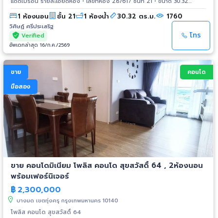
แดดไม่ร้อน รายละเอียดห้อง • เลขที่ห้อง 28/617 ชั้นที่ 21 • ขนาด 30.32
ตารางเมตร • 1 ห้องนอน 1 ห้องน้ำ • ระเบียง หันทิศเหนือ (North Facing) • วิว
1 ห้องนอน
ชั้น 21
1 ห้องน้ำ
30.32 ตร.ม.
1760
เปิดโล่ง มองไปทาง The Politan Aqua • แดดไม่ร้อน ห้องเย็นสบาย ลมดี
ตลอดวัน • ห้องสภาพใหม่มาก ยังไม่เคยเข้าอยู่อาศัย จุดเด่นโครงการ • คอนโด
วิศิษฏ์ ศรีประเสริฐ
High Rise ริมแม่น้ำเจ้าพระยา สูง 57 ชั้น • ส่วนกลางระดับพรีเมียมครบครัน
โทร
Verified
เช่น สระว่ายน้ำ ฟิตเนส Sky Lounge และสวนพักผ่อนริมแม่น้ำ • เดินทางสะดวก
อัพเดทล่าสุด 16/ก.ค./2569
ใกล้ MRT สะพานพระนั่งเกล้า • ใกล้ห้างสรรพสินค้า โรงพยาบาล และสิ่งอำนวย
ความสะดวกครบ เหมาะสำหรับ ✔ อยู่อาศัยเอง ห้องทิศดี ไม่ร้อน ✔ นักลงทุน
ปล่อยเช่า ทำเลมีความต้องการสูง ราคาขายพิเศษ 1,800,000 บาท สนใจโทร.
ขาย
คอนโด
081-2702525 วิศิษฏ์ ไอดีไลน์ : @Ws.estate789 #ขายคอนโด สนามบินน้ำ
#ขายคอนโด ลดราคาพิเศษ #ขายคอนโดโพลิแทนรีฟ #ขายคอนโดต่ำกว่า
มือสอง
โครงการ #สุดยอดคอนโดริมแม่น้ำ #ส่วนกลางจัดเต็ม
ขาย คอนโดมิเนียม โพลิส คอนโด สุขสวัสดิ์ 64 , 2ห้องนอน
พร้อมเฟอร์นิเจอร์
฿
2,300,000
บางมด เขตทุ่งครุ กรุงเทพมหานคร 10140
โพลิส คอนโด สุขสวัสดิ์ 64