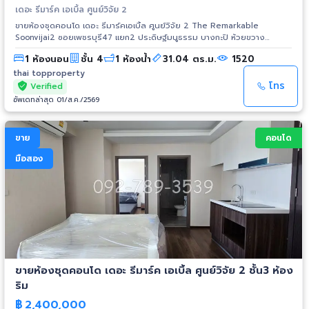
เดอะ รีมาร์ค เอเบิ้ล ศูนย์วิจัย 2
ขายห้องชุดคอนโด เดอะ รีมาร์คเอเบิ้ล ศูนย์วิจัย 2 The Remarkable
Soonvijai2 ซอยเพชรบุรี47 แยก2 ประดิษฐ์มนูธรรม บางกะปิ ห้วยขวาง
กรุงเทพฯ ใกล้โรงพยาบาลกรุงเทพ โรงแรม A One ราคาขาย 2,439,000 บาท
1 ห้องนอน
ชั้น 4
1 ห้องน้ำ
31.04 ตร.ม.
1520
ขนาดห้อง 31.04 ตร.ม. ชั้น4 1 ห้องนอน 1 ห้องน้ำ มีระเบียงห้อง ห้องมุมใกล้
ลิฟต์ เฟอร์นิเจอร์และเครื่องใช้ไฟฟ้าที่ให้: เครื่องปรับอากาศ(Air) 2 เครื่อง,
thai topproperty
เตาไฟฟ้า+เครื่องดูดควัน, เครื่องทำน้ำอุ่น = 1 เครื่อง เตียง, ตู้เสื้อผ้า Build in
โทร
Verified
ชั้นวางโทรทัศน์, Sofa+โต๊ะหน้า Sofa โต๊ะทานข้าว+เก้าอี้ 2 ตัว เคาน์เตอร์ครัว ราย
อัพเดทล่าสุด 01/ส.ค./2569
ละเอียดเพิ่มเติม Click: https://thaitopproperty.com/130402-.html สนใจเข้า
ชมห้องติดต่อ Contact: K.หนึ่ง (K.Nueng) Mobile: 092-789-3539 Line ID:
0907894941 www.thaitopproperty.com #TheRemarkableSoonvijai2
ขาย
คอนโด
#เดอะรีมาร์คเอเบิ้ลศูนย์วิจัย2 #คอนโดใกล้ศูนย์วิจัย #ศูนย์วิจัย2 #คอนโดใกล้
โรงพยาบาล #โรงพยาบาลกรุงเทพ #CondonearHospital
มือสอง
#BangkokHospital #CondoforSale #ขายคอนโด #คอนโดใกล้อาร์ซีเอ
#RCA #คอนโดเพชรบุรี #เพชรบุรี #คอนโดห้วยขวาง #ห้วยขวาง #คอนโด
บางกะปิ #บางกะปิ
ขายห้องชุดคอนโด เดอะ รีมาร์ค เอเบิ้ล ศูนย์วิจัย 2 ชั้น3 ห้อง
ริม
฿
2,400,000