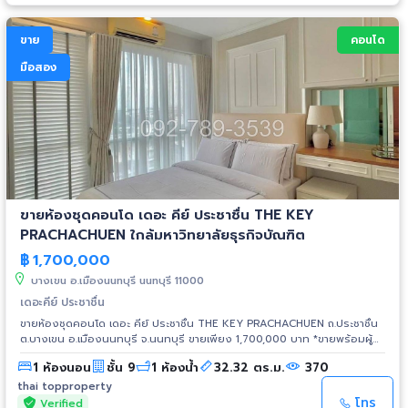
Kid’s room, Sky Lounge, Karaoke Bar, ห้องสมุด บนชั้น 32-33, Half
Basketball Court, สวนพักผ่อนขนาดใหญ่ ด้านหน้าและด้านหลังโครงการ Wi-
Fi internet บริเวณ Lobby, รปภ. และ CCTV 24 ชม., ระบบป้องกันอัคคีภัย,
ขาย
คอนโด
Access Card, Smoke detector รับชมคลิป Tiktok:
https://vt.tiktok.com/ZSueaqCTu/ รายละเอียดเพิ่มเติมคลิ๊ก:
มือสอง
https://thaitopproperty.com/162389-.html สนใจนัดชมห้อง ติดต่อ: K.หนึ่ง
โทร: 092-789-3539 Line ID: 0907894941 E-mail:
thaitopproperty@hotmail.com www.thaitopproperty.com #ขายคอนโด
#CondoforSale #คอนโดใกล้โรงพยาบาล #คอนโดมือสอง #ดินแดง
#วิภาวดี #อนุสาวรีย์ชัยสมรภูมิ #พญาไท #คอนโดใกล้รถไฟฟ้า #ห้องDuplex
#TheCapitalCondoratchapraropvibhavadi #เดอะแคปิตอลคอนโด
#ราชปรารภ #เคพีเอ็น #KPN #คอนโด3ห้องนอน #คอนโดชั้นสูง #วิวเมือง
ขายห้องชุดคอนโด เดอะ คีย์ ประชาชื่น THE KEY
PRACHACHUEN ใกล้มหาวิทยาลัยธุรกิจบัณฑิต
฿
1,700,000
บางเขน อ.เมืองนนทบุรี นนทบุรี 11000
เดอะคีย์ ประชาชื่น
ขายห้องชุดคอนโด เดอะ คีย์ ประชาชื่น THE KEY PRACHACHUEN ถ.ประชาชื่น
ต.บางเขน อ.เมืองนนทบุรี จ.นนทบุรี ขายเพียง 1,700,000 บาท *ขายพร้อมผู้
เช่า ค่าเช่า 10,000 บาทต่อเดือน สัญญาเช่าสิ้นสุดเดือนธันวาคม 2569 พัฒนา
1 ห้องนอน
ชั้น 9
1 ห้องน้ำ
32.32 ตร.ม.
370
โดย Land and Houses ขนาดห้อง 32.32 ตร.ม. อาคาร B ชั้น 9 1 ห้องนอน 1
ห้องน้ำ 1 ห้องนั่งเล่น วิวเมือง ระเบียงทิศเหนือ เฟอร์ครบพร้อมอยู่ เฟอร์นิเจอร์
thai topproperty
และเครื่องใช้ไฟฟ้าที่ให้: เตียง+ที่นอน, โต๊ะเครื่องแป้ง, โคมไฟ, ตู้เสื้อผ้า, โซฟา,
โทร
Verified