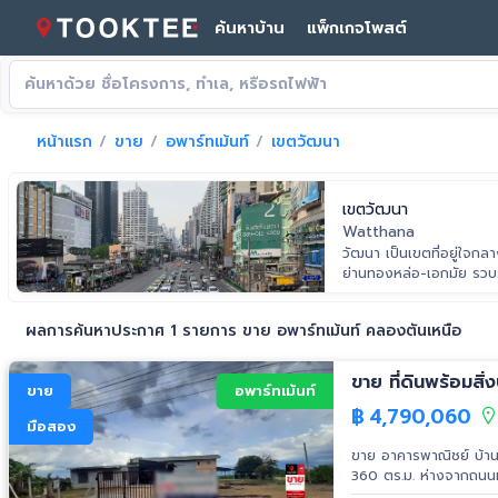
ค้นหาบ้าน
แพ็กเกจโพสต์
หน้าแรก
ขาย
อพาร์ทเม้นท์
เขตวัฒนา
เขตวัฒนา
Watthana
วัฒนา เป็นเขตที่อยู่ใจก
ย่านทองหล่อ-เอกมัย รวบร
นานาชาติสุดหรู พอตกกลางค
มุมโลก เรียกว่าเป็นย่าน
ผลการค้นหาประกาศ 1 รายการ ขาย อพาร์ทเม้นท์ คลองตันเหนือ
อยู่อาศัยที่ช่วยยกระดับคุ
ขาย
อพาร์ทเม้นท์
฿
4,790,060
มือสอง
ขาย อาคารพาณิชย์ บ้านสระกระเทียม นครปฐม ขนาด 
360 ตร.ม. ห่างจากถนน