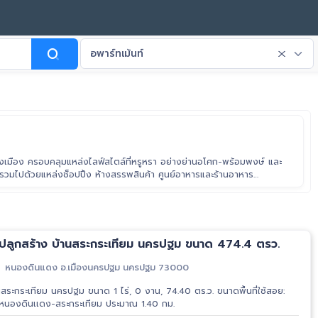
อพาร์ทเม้นท์
ลางเมือง ครอบคลุมแหล่งไลฟ์สไตล์ที่หรูหรา อย่างย่านอโศก-พร้อมพงษ์ และ
วมไปด้วยแหล่งช็อปปิ้ง ห้างสรรพสินค้า ศูนย์อาหารและร้านอาหาร
ืนสถานที่ท่องเที่ยวยามราตรีก็เริ่มเปิดต้อนรับเหล่านักท่องเที่ยวจากทั่ว
ที่ไม่เคยหลับไหลเลยจริง ๆ ทำให้เขตวัฒนากลายเป็นอีกหนึ่งเขตยอดฮิตในการ
ณภาพชีวิตของผู้อยู่อาศัยได้อย่างแท้จริง
ขาย ที่ดินพร้อมสิ่งปลูกสร้าง บ้านสระกระเทียม นครปฐม ขนาด 474.4 ตรว.
หนองดินแดง อ.เมืองนครปฐม นครปฐม 73000
1 ไร่, 0 งาน, 74.40 ตร.ว. ขนาดพื้นที่ใช้สอย:
หนองดินเเดง-สระกระเทียม ประมาณ 1.40 กม.