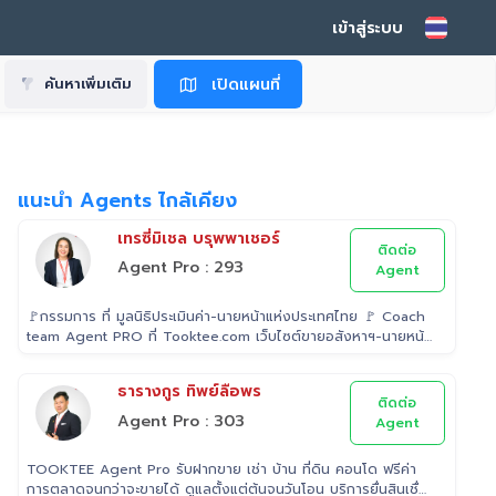
เข้าสู่ระบบ
เปิดแผนที่
ค้นหาเพิ่มเติม
แนะนำ Agents ไกล้เคียง
เทรซี่มิเชล บรุพพาเชอร์
ติดต่อ
Agent Pro : 293
Agent
🚩กรรมการ ที่ มูลนิธิประเมินค่า-นายหน้าแห่งประเทศไทย 🚩 Coach
team Agent PRO ที่ Tooktee.com เว็บไซต์ขายอสังหาฯ-นายหน้า
อิสระอันดับ 1 ในไทย 🚩 เป็น Examiner ที่ สถาบันคุณวุฒิวิชาชีพ
(องค์การมหาชน) ระดับ 5 🚩 เป็นวิทยากรบรรยาย "นายหน้า"
ธารางกูร ทิพย์ลือพร
อสังหาริมทรัพย์ ที่ โรงเรียนธุรกิจอสังหาริมทรัพย์ไทย 🚩 Property
ติดต่อ
Consultant ที่ Tooktee ขาย-ซื้อ บ้านมือสอง อสังหาริมทรัพย์
Agent Pro : 303
Agent
กรุงเทพและปริมณฑล 🚩 อนุกรรม ที่สมาคมนายหน้า
อสังหาริมทรัพย์ 🚩 อดีต Sale นายหน้าอสังหาริมทรัพย์ ที่ RE/MAX
TOOKTEE Agent Pro รับฝากขาย เช่า บ้าน ที่ดิน คอนโด ฟรีค่า
และ ERA
การตลาดจนกว่าจะขายได้ ดูแลตั้งแต่ต้นจนวันโอน บริการยื่นสินเชื่อ