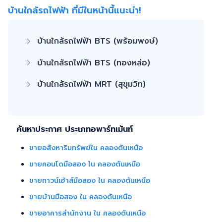
ตลาด/โฆษณาผ่านสื่อต่างๆ/ เดินสินเชื่อ จนไปถึงขั้นตอนการโอนฯ
บ้านใกล้รถไฟฟ้า ที่มีในหน้านี้แนะนำ!
กรรมสิทธิ์ รับฝากขายเพื่อให้ลูกค้าขายบ้าน ขายที่ดิน และ
อสังหาริมทรัพย์ทุกประเภทได้ โดยทีมงานมืออาชีพ กว่า 2,000 ท่าน
ที่มีประสบการณ์ด้านอสังหาริมทรัพย์ มากกว่า 25 ปี ครอบคลุมทั่ว
บ้านใกล้รถไฟฟ้า BTS (พร้อมพงษ์)
พื้นที่กรุงเทพฯ ปริมณฑล โดยมีพันธมิตรธนาคารหลายแห่ง และทีม
นิติกรรมของกรมที่ดินทุกพื้นที่ ไร้กังวลเรื่องการโอนกรรมสิทธิ์
บ้านใกล้รถไฟฟ้า BTS (ทองหล่อ)
บ้านใกล้รถไฟฟ้า MRT (สุขุมวิท)
ค้นหาประกาศ ประเภทอพาร์ทเม้นท์
ขายอสังหาริมทรัพย์ใน คลองตันเหนือ
ขายคอนโดมือสอง ใน คลองตันเหนือ
ขายทาวน์เฮ้าส์มือสอง ใน คลองตันเหนือ
ขายบ้านมือสอง ใน คลองตันเหนือ
ขายอาคารสำนักงาน ใน คลองตันเหนือ