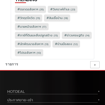
#
ตลาดอสังหาฯ
#
วิเคราะห์ทำเล
(35)
(23)
#
วิกฤตโควิด
#
สินเชื่อบ้าน
(19)
(18)
#
นายหน้าอสังหาฯ
(17)
#
ภาษีที่ดินและสิ่งปลูกสร้าง
#
ข่าวเศรษฐกิจ
(15)
(14)
#
นักพัฒนาอสังหาฯ
#
บ้านมือสอง
(13)
(12)
#
โปรอสังหาฯ
(10)
รายการ
»
HOTDEAL
+
ประกาศขาย-เช่า
+