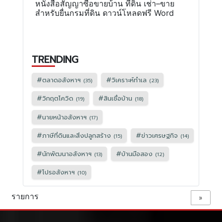
หนังสือสัญญาซื้อขายบ้าน ที่ดิน เช่า–ขาย
สำหรับยื่นกรมที่ดิน ดาวน์โหลดฟรี Word
TRENDING
#
ตลาดอสังหาฯ
#
วิเคราะห์ทำเล
(35)
(23)
#
วิกฤตโควิด
#
สินเชื่อบ้าน
(19)
(18)
#
นายหน้าอสังหาฯ
(17)
#
ภาษีที่ดินและสิ่งปลูกสร้าง
#
ข่าวเศรษฐกิจ
(15)
(14)
#
นักพัฒนาอสังหาฯ
#
บ้านมือสอง
(13)
(12)
#
โปรอสังหาฯ
(10)
รายการ
»