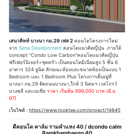
เสนาคิทท์ บางนา กม.29 เฟส 2
คอนโดโครงการใหม่
จาก
Sena Develpoment
คอนโดแนวคิดญี่ปุ่น ภายใต้
concept “Condo Low Carbon”
คอนโดแนวคิดญี่ปุ่น
ฟรีเฟอร์นิเจอร์+ชุดครัว
เป็น
คอนโดมิเนียมสูง 5 ชั้น 6
อาคาร 324 ยูนิต ลักษณะห้องและขนาดห้องเป็นแบบ 1
Bedroom และ 1 Bedroom Plus โครงการตั้งอยู่ที่
บางนา กม.29 ติดถนนบางนา,ใกล้ 3 นิคมฯ เวลโกรว์
บางพลี และเอเชีย
ราคา เริ่มต้น 999,000 บาท (มิ.ย.
67)
เว็บไซต์ :
https://www.tooktee.com/project/14845
ดีคอนโด คาล์ม รามคำแหง 40 / dcondo calm
Ramkhamhaeng 40