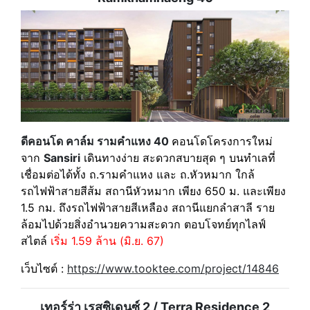
ดีคอนโด คาล์ม รามคำแหง 40
คอนโดโครงการใหม่
จาก
Sansiri
เดินทางง่าย สะดวกสบายสุด ๆ บนทำเลที่
เชื่อมต่อได้ทั้ง ถ.รามคำแหง และ ถ.หัวหมาก ใกล้
รถไฟฟ้าสายสีส้ม สถานีหัวหมาก เพียง 650 ม. และเพียง
1.5 กม. ถึงรถไฟฟ้าสายสีเหลือง สถานีแยกลำสาลี ราย
ล้อมไปด้วยสิ่งอำนวยความสะดวก ตอบโจทย์ทุกไลฟ์
สไตล์
เริ่ม 1.59 ล้าน (มิ.ย. 67)
เว็บไซต์ :
https://www.tooktee.com/project/14846
เทอร์ร่า เรสซิเดนซ์ 2 / Terra Residence 2