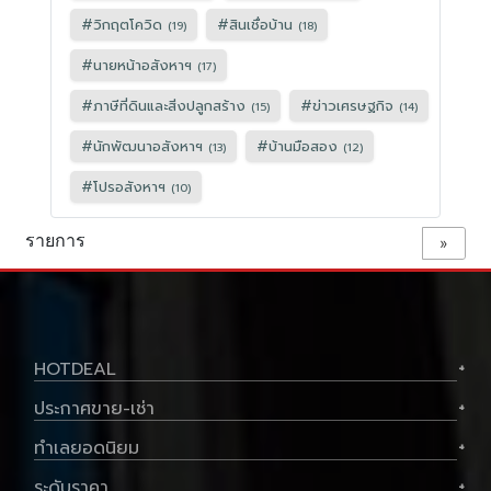
#
วิกฤตโควิด
#
สินเชื่อบ้าน
(19)
(18)
#
นายหน้าอสังหาฯ
(17)
#
ภาษีที่ดินและสิ่งปลูกสร้าง
#
ข่าวเศรษฐกิจ
(15)
(14)
#
นักพัฒนาอสังหาฯ
#
บ้านมือสอง
(13)
(12)
#
โปรอสังหาฯ
(10)
รายการ
»
HOTDEAL
+
ประกาศขาย-เช่า
+
ทำเลยอดนิยม
+
ระดับราคา
+