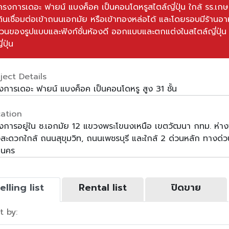
ครงการเดอะ ฟายน์ แบงค็อค เป็นคอนโดหรูสไตล์ญี่ปุ่น ใกล้ รร.เก
ดินเชื่อมต่อเข้าถนนเอกมัย หรือเข้าทองหล่อได้ และโดยรอบมีร้า
่วนของรูปแบบและฟังก์ชั่นห้องดี ออกแบบและตกแต่งในสไตล์ญี่ปุ่น 
่ปุ่น
ject Details
งการเดอะ ฟายน์ แบงค็อค เป็นคอนโดหรู สูง 31 ชั้น
ation
งการอยู่ใน ซ.เอกมัย 12 แขวงพระโขนงเหนือ เขตวัฒนา กทม. ห่าง
สะดวกใกล้ ถนนสุขุมวิท, ถนนเพชรบุรี และใกล้ 2 ด่วนหลัก ทางด
านคร
elling list
Rental list
ปิดขาย
t by: