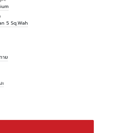
ium
a
gan
5 Sq.Wah
งกาย
ณะ