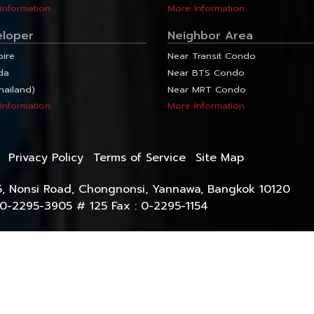
Information
More Information
eloper
Neighbor Area
pire
Near Transit Condo
da
Near BTS Condo
hailand)
Near MRT Condo
Information
More Information
Privacy Policy
Terms of Service
Site Map
5, Nonsi Road, Chongnonsi, Yannawa, Bangkok 10120
0-2295-3905 # 125 Fax : 0-2295-1154