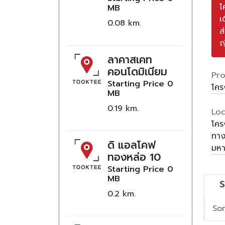
โ
MB
เ
0.08
ส
ญี
ลาคาสเคท
คอนโดมิเนียม
Pro
Starting Price
0
โคร
MB
0.19
Loc
โคร
ทาง
ดิ แอลโคฟ
มห
ทองหล่อ 10
Starting Price
0
MB
S
0.2
Sor