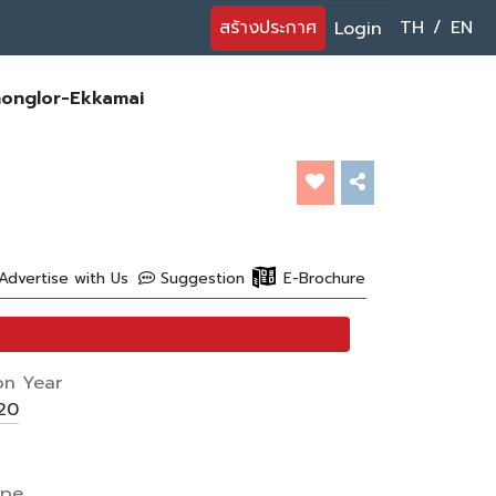
สร้างประกาศ
TH
/
EN
Login
honglor-Ekkamai
Advertise with Us
Suggestion
E-Brochure
on Year
20
ype