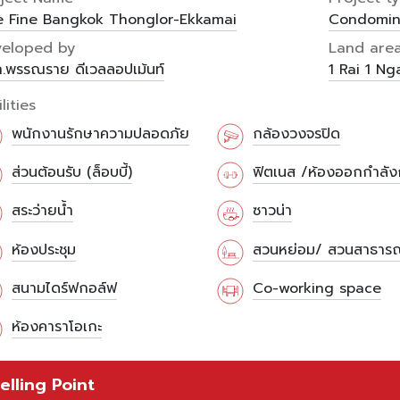
 Fine Bangkok Thonglor-Ekkamai
Condomin
veloped by
Land are
.พรรณราย ดีเวลลอปเม้นท์
1 Rai
1 N
lities
พนักงานรักษาความปลอดภัย
กล้องวงจรปิด
ส่วนต้อนรับ (ล็อบบี้)
ฟิตเนส /ห้องออกกำลั
สระว่ายน้ำ
ซาวน่า
ห้องประชุม
สวนหย่อม/ สวนสาธาร
สนามไดร์ฟกอล์ฟ
Co-working space
ห้องคาราโอเกะ
elling Point