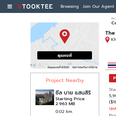
Browsing
Join Our Agent
Re
C
The
Kh
P
Project Nearby
Sta
ซีล บาย แสนสิริ
5,
Starting Price
($1
2.963 MB
Upda
0.02
Pro