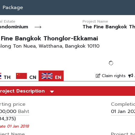
Package
al Estate
Project Name
ondominium
The Fine Bangkok T
 Fine Bangkok Thonglor-Ekkamai
long Ton Nuea, Watthana, Bangkok 10110
Loading..
Claim rights
TH
CN
EN
roject Description
rting price
Completi
Baht
900,000
01 Jan 20
84,375)
te 01 Jan 2018
ject Name
Project t