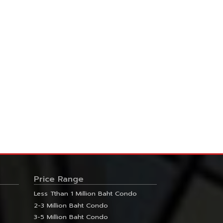
Price Range
Less Tthan 1 Million Baht Condo
2-3 Million Baht Condo
3-5 Million Baht Condo