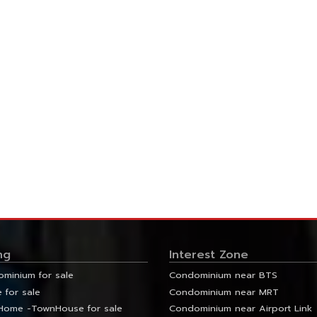
ng
Interest Zone
minium for sale
Condominium near BTS
 for sale
Condominium near MRT
ome -TownHouse for sale
Condominium near Airport Link