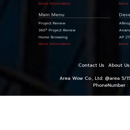
More Information
More 
Main Menu
Dev
Project Review
Allins
360° Project Review
Anan
Home Browsing
AP (T
More Information
More 
Contact Us
About Us
Area Wow Co., Ltd. @area 5/1
PhoneNumber : 