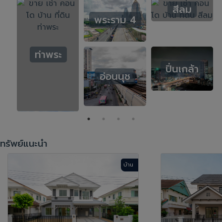
สีลม
พระราม 4
ท่าพระ
ปิ่นเกล้า
อ่อนนุช
พหลโยธิน
ทรัพย์แนะนำ
บ้าน