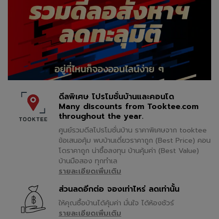
เว็บไซต์ Tooktee ครั้งเดียว จาก
สามารถรองรับกลุ่มคนทำงานใน
ระบบคมนาคมในพื้นที่หลัก ๆ ที่น่า
นั้นเชื่อมต่อบัญชีเว็บไซต์ที่
เมืองที่เดินทางด้วยรถไฟฟ้าได้
สนใจ คือ บริเวณสถานีรถไฟ
ต้องการ เลือกประกาศ และกด
อย่างดี ขอบเขตด้านบนเป็นเส้น
บางซื่อ (อยู่ระหว่างการก่อสร้าง)
แชร์ ระบบจะช่วยดำเนินการส่ง
ถนนสายไหมที่เชื่อมต่อมาจากเส้น
ซึ่งจะเป็นศูนย์กลาง (Hub) ด้าน
ประกาศไปยังเว็บไซต์ปลายทางให้
ถนนพหลโยธินยาวไปถึงบางส่วน
การคมนาคมยุคใหม่ของ
โดยอัตโนมัติ</p> <hr /> <h2>
ของเส้นถนนหทัยราษฎร์ ด้าน
กรุงเทพฯ ตามแผนการพัฒนาจะ
<span
ตะวันออกจรดถนนกาญจนาภิเษก
มีรถไฟฟ้าสายสีแดงเข้ม, สายสี
style="color:#3498db">ขั้น
(วงแหวนรอบนอกฝั่งตะวันออก)
แดงอ่อน รวมไปถึงสาย Airport
ตอนที่ 1 เปิดใช้งาน AI โพสต์
ทิศใต้จรดถนนประเสริฐมนูญกิจ
Link ที่จะเชื่อมต่อท่าอากาศยาน
หลายเว็บ</span></h2> <p>เข้า
และฝั่งตะวันตกจรดถนน
ระหว่างดอนเมืองและสุวรรณภูมิ
สู่หน้าตั้งค่าระบบผ่านลิงก์ด้าน
วิภาวดีรังสิต &nbsp; &nbsp;
พาดเชื่อมกับเส้นรถไฟฟ้าสาย
ดีลพิเศษ โปรโมชั่นบ้านและคอนโด
ล่าง</p> <p><strong><a
สัดส่วนประเภทที่อยู่อาศัยรวม
สีน้ำเงินที่ก่อสร้างแล้วเสร็จ นับว่า
Many discounts from Tooktee.com
class="decorated-link"
พื้นที่ &nbsp; ที่อยู่อาศัยที่ยังเปิด
เป็นทำเลที่มีศักยภาพสูงมากใน
href="http://www.tooktee.co
throughout the year.
ขายในพื้นที่นี้ส่วนใหญ่เป็นที่อยู่
อนาคต ทำให้ภาพรวมทำเลนี้เป็นที่
m/Admin/TookteeAI/Settings
อาศัยแนวราบ ประเภทบ้านเดี่ยว
น่าจับตามองสถานีกลางบางซื่อ
ศูนย์รวมดีลโปรโมชั่นบ้าน ราคาพิเศษจาก tooktee
" rel="noopener"
บ้านแฝด ทาวน์เฮ้าส์ และอาคาร
(อยู่ระหว่างการก่อสร้าง)ขอบคุณ
ข้อเสนอคุ้ม พบบ้านเดี่ยวราคาถูก (Best Price) คอน
target="_new">www.tooktee.
พาณิชย์ ซึ่งมีสัดส่วนหน่วยขาย
ภาพจากประชาชาติธุรกิจอาคาร
โดราคาถูก น่าซื้อลงทุน บ้านคุ้มค่า (Best Value)
com/Admin/TookteeAI/Settin
กว่า 70% ของหน่วยที่ยังเปิด
รัฐสภาแห่งใหม่ - สัปปายะสภา
gs</a></strong></p> <p>จาก
ขายอยู่ในพื้นที่ (ข้อมูล ณ ครึ่งปี
บ้านมือสอง ทุกทำเล
สภาน (อยู่ระหว่างการ
นั้นดำเนินการดังนี้</p> <ul>
พ.ศ. 2561) &nbsp; &nbsp;
ก่อสร้าง)ขอบคุณภาพจาก Line
รายละเอียดเพิ่มเติม
<li>เลือกเว็บไซต์ที่ต้องการเชื่อม
ราคาเฉลี่ยบ้านเดี่ยวและคอนโดมี
Today.&nbsp;ทำไมทำเลบางซื่อ
ต่อ</li> <li>เปิดสวิตช์
เนียมที่ยังเปิดขายอยู่ในพื้นที่
นี้ถึงขายดี???เหตุผลจากการเป็น
ส่วนลดอีกต่อ จองเท่าไหร่ ลดเท่านั้น
<strong>&ldquo;เชื่อม
&nbsp; (ข้อมูล ณ ครึ่งปี พ.ศ.
Hub ในด้านการคมนาคมใน
ให้คุณซื้อบ้านได้คุ้มค่า มั่นใจ ได้ห้องชัวร์
ต่อ&rdquo;</strong></li>
2560) ราคาเฉลี่ยที่อยู่อาศัยต่อ
อนาคต และปัจจุบันยังสามารถ
<li>ตรวจสอบว่าสวิตช์อยู่ใน
รายละเอียดเพิ่มเติม
หน่วย &nbsp; บ้านเดี่ยว 9.166
เชื่อมต่อใจกลางเมืองได้อย่าง