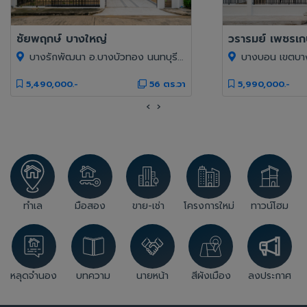
ชัยพฤกษ์ บางใหญ่
วรารมย์ เพชรเ
บางรักพัฒนา อ.บางบัวทอง นนทบุรี 11110
บางบอน เขตบางบอ
5,490,000.-
56 ตร.วา
5,990,000.-
‹
›
ทำเล
มือสอง
ขาย-เช่า
โครงการใหม่
ทาวน์โฮม
หลุดจำนอง
บทความ
นายหน้า
สีผังเมือง
ลงประกาศ