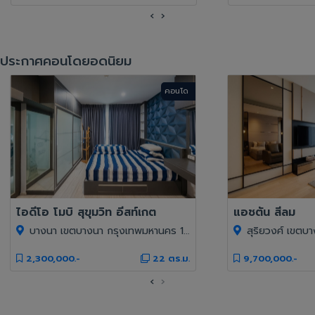
‹
›
ประกาศคอนโดยอดนิยม
คอนโด
ไอดีโอ โมบิ สุขุมวิท อีสท์เกต
แอชตัน สีลม
บางนา เขตบางนา กรุงเทพมหานคร 10260
สุริยวงศ์ เขตบางร
2,300,000.-
22 ตร.ม.
9,700,000.-
‹
›