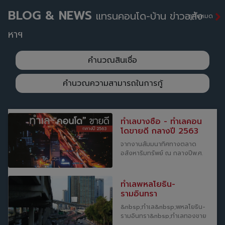
BLOG & NEWS
แทรนคอนโด-บ้าน ข่าวอสัง
ดูทั้งหมด
หาฯ
คำนวณสินเชื่อ
คำนวณความสามารถในการกู้
ทำเลบางซื่อ - ทำเลคอน
โดขายดี กลางปี 2563
จากงานสัมมนาทิศทางตลาด
อสังหาริมทรัพย์ ณ กลางปีพ.ศ.
2563 ของศูนย์ข้อมูลวิจัยและ
ประเมินค่าทรัพย์สินแห่ง
ประเทศไทย (AREA) ซึ่งจัดการ
ทำเลพหลโยธิน-
สัมมนาวันที่ 24 กรกฎาคม พ.ศ.
รามอินทรา
2563 จากข้อมูลพบว่า ทำเล
&nbsp;ทำเล&nbsp;พหลโยธิน-
บางซื่อ (C4) เป็นทำเลคอนโดขาย
รามอินทรา&nbsp;ทำเลทองขาย
ดีที่สุดในช่วงที่ผ่านมา เนื่องจากมี
ดี&nbsp;ทำเลศักยภาพ