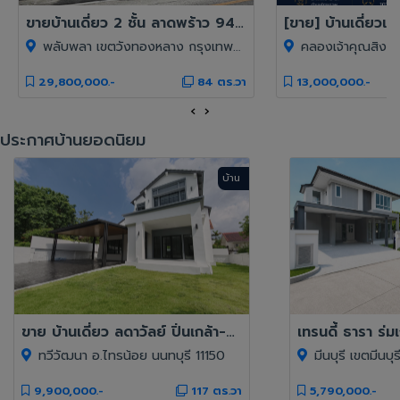
ขายบ้านเดี่ยว 2 ชั้น ลาดพร้าว 94 / 5 ห้องนอน 4 ห้องน้ำ
พลับพลา เขตวังทองหลาง กรุงเทพมหานคร 10310
คลองเจ้าคุณสิงห์ เขตวังทอง
29,800,000.-
84 ตร.วา
13,000,000.-
‹
›
ประกาศบ้านยอดนิยม
บ้าน
ขาย บ้านเดี่ยว ลดาวัลย์ ปิ่นเกล้า-บรมราชชนนี 117 ตรว 4 นอน หลังริม รีโนเวทใหม่
เทรนดี้ ธารา ร่มเ
ทวีวัฒนา อ.ไทรน้อย นนทบุรี 11150
มีนบุรี เขตมีนบุร
9,900,000.-
117 ตร.วา
5,790,000.-