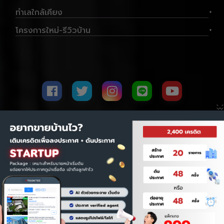
ได้แก่</p> <ul> <li>อีเมลที่ใช้
ตลาดที่อยู่อาศัย เป็นข้อมูลที่เกิด
จากศูนย์ข้อมูลวิจัยและประเมินค่า
ทำเลใกล้เคียง
สมัครสมาชิก</li> <li>รหัสผ่าน
+
จากการลงพื้นที่เก็บข้อมูลของ
ทรัพย์สินแห่งประเทศไทยจาก
ของบัญชี</li> </ul> <p>ระบบจะ
บริษัท เอเจนซี่ ฟอร์ เรียลเอสเตท
ข้อมูลข้างต้นพบว่ามีการซื้อ-ขาย
โครงการใหม่-รีวิวบ้าน
ใช้ข้อมูลดังกล่าวเพื่อเชื่อมต่อ
+
แอฟแฟร์ส จำกัด ใช้นำเสนอใน
ในช่วง 6 เดือนที่ผ่านมาเท่ากับ
บัญชี และดำเนินการเผยแพร่
เว็บไซต์ ทุกที่
845 หน่วย คิดเป็นถึง 3% ของ
ประกาศไปยังเว็บไซต์ปลาย
(www.Tooktee.com) เนื้อหา
การขายทั้งหมดในพื้นที่ BMR
ทาง</p> <p>หลังจากกรอก
ข้อความ และรูปภาพนำเสนอ
(Bangkok Metropolitan
ข้อมูลครบถ้วนแล้ว ให้กดปุ่ม
ต่างๆ ที่แสดงทั้งหมดถือเป็น
Region) หากวิเคราะห์คอนโดที่
<strong>&ldquo;บันทึก&rdquo
ลิขสิทธิ์และทรัพย์สินทางปัญญา
ยังเปิดขายอยู่ในปัจจุบัน นิยม
;</strong></p> <blockquote>
ของบริษัท เอเจนซี่ ฟอ ร์เรียลเอส
พัฒนาบริเวณถนนกรุงเทพ-
<p>กรุณาตรวจสอบอีเมลและ
เตท แอฟแฟร์ส จำกัด เท่านั้น
นนทบุรี ถนนประชาราษฎร์สาย 1
×
รหัสผ่านให้ถูกต้องก่อนกดบันทึก
ห้ามมิให้บุคคลอื่น คัดลอก
ถนนประชาราษฎร์สาย 2 และถนน
เพื่อป้องกันปัญหาในการเชื่อมต่อ
ดัดแปลง หรือ ทำซ้ำ หากมิได้รับ
ประชาชื่น เป็นต้น โดยหากตั้งอยู่
บัญชี</p> </blockquote>
ความยินยอมเป็นลายลักษณ์
ติดเส้นถนนสายหลัก จะมีระดับ
<blockquote> <p><img
อักษรจากบริษัท เอเจนซี่ ฟอร์ เรี
ราคาเริ่มต้นที่ประมาณ 2 ล้านบาท
alt="tooktee Ai"
ยลเอสเตท แอฟแฟร์ส จำกัด
และหากอยู่ในทำเลซอยจะอยู่ที่
src="https://imgtooktee.word
โดยตรง
ระดับราคาจะลดหลั่นลงมา ซึ่ง
ติดต่อเรา
เกี่ยวกับเรา
นโยบายความเป็นส่วนตัว
press.com/wp-
หากคอนโดก่อสร้างบริเวณเส้น
content/uploads/2026/07/2
ถนนประชาราษฎร์สาย 1 ฝั่งขาเข้า
ข้อตกลงและเงื่อนไข
แผนผังเว็บไซต์
.png" style="height:338px;
เมืองนนทบุรี ก็จะสามารถเห็นวิว
width:600px" /><br />
แม่น้ำเจ้าพระยาได้ คอนโดที่น่า
&mdash; ช่องกรอกอีเมล รหัส
สนใจในทำเล ได้แก่ ริชพาร์ค @
บริษัท แอเรีย ว้าว จำกัด อาคาร @area เลขที่ 5/15
ผ่าน และปุ่ม
เตาปูน อินเตอร์เชนจ์, นิช ไพร์ด
&ldquo;บันทึก&rdquo;</p>
ซอยนนทรี 5 ถนนนนทรี เขตยานนาวา กทม. 10120
เตาปูน-อินเตอร์เชนจ์ และริชพาร์
</blockquote> <hr /> <h2>
ค @ บางซ่อน สเตชั่น
โทรศัพท์ : 0-2295-3905 # 125 โทรสาร : 0-