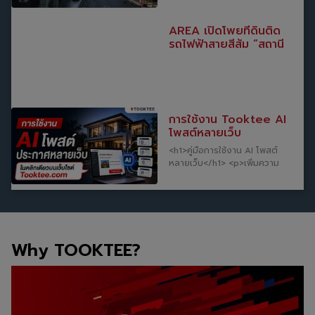
อัตราการขายคอนโดต่อพื้นที่สูง
สูง&nbsp;เชื่อมต่อรถไฟฟ้า 2
โดยเฉพาะอย่างยิ่ง คอนโดที่มี
สาย สายสีเขียวเหนือ (หมอชิต-
ระดับราคา 2-3 ล้านบาท.ขอบเขต
AREA เปิดโพยที่ดินติด
สะพานใหม่-คูคต)(คาดว่าจะเปิดให้
ทำเลบางซื่อ (จากคำจำกัดความ
รถไฟฟ้าสายสีส้ม “สถานี
ใช้บริการปี 63)&nbsp;สายสีชมพู
ของ AREA) อยู่ตั้งแต่บริเวณฝั่ง
ศูนย์วัฒนฯ” แพงสุดวา
(แคราย-มีนบุรี)(คาดว่าจะเปิดให้ใช้
ตะวันออกของแม่น้ำเจ้าพระยา
ละ 8.5 แสน ถูกสุด 1.2
บริการปี 64)&nbsp; ข้อมูลโซน
(ขวา) บริเวณเหนือกรุงเทพชั้นใน
แสนอยู่สถานี “มีนพัฒนา-
D : พหลโธยโน-รามอินทรา
ไปจรดเขตกรุงเทพฯ ฝั่งทาง
เคหะราม-สุวินทวงศ์”
&nbsp; เป็น 1 ใน 14 โซนใหญ่ใน
เหนือ โดยมีเส้นถนนเส้นหลักใน
พื้นที่กรุงเทพและปริมณฑล
พื้นที่ได้แก่ ถนนพระราม 6, ถนน
การใช้งาน Tooktee AI
ประกอบด้วย 6 โซนย่อย ได้แก่
ประชาราษฎร์สาย 1, ถนน
โพสต์หลายเว็บ
D1: สายไหม D2: สะพานใหม่ D3:
ประชาราษฎร์สาย 2, ถนน
<h1>คู่มือการใช้งาน AI โพสต์
บางบัว D4: ลาดปลาเค้า-มัยลาภ
ประชาชื่น (เลียบคลองประปา) และ
หลายเว็บ</h1> <p>เพิ่มความ
D5: วัชรพล-คู้บอน D6: สุขาภิบาล
ปลายถนนรัชดาภิเษก ที่ไปเชื่อม
สะดวกในการเผยแพร่ประกาศ
1 &nbsp; ที่อยู่อาศัยอยู่ในโซน D
ต่อกับถนนวงศ์สว่าง. ที่มา: ทีม
อสังหาริมทรัพย์ด้วยระบบ
: พหลโธยโน-รามอินทรา &nbsp;
งาน Tooktee.comทำเลบางซื่อ
<strong>AI โพสต์หลาย
ตำแหน่งที่ตั้ง : ทำเล D พื้นที่ส่วน
คือ ??? เป็นทำเลที่มีความหลาก
เว็บ</strong> ระบบที่ช่วยนำ
ตอนบนของกรุงเทพฯก่อนเข้าเขต
หลายในการใช้พื้นที่ เช่น สถาบัน
ประกาศจาก Tooktee ไปเผยแพร่
รังสิต (ปทุมธานี) ทำเลนี้ส่วนใหญ่
การศึกษา (มหาวิทยาลัย
ต่อยังเว็บไซต์ประกาศ
เป็นที่อยู่อาศัยรองรับกลุ่มคน
เทคโนโลยีพระจอมเกล้า
Why TOOKTEE?
อสังหาริมทรัพย์ชั้นนำได้ง่ายขึ้น
ทำงานท่าอากาศยานดอนเมือง
พระนครเหนือ) พื้นที่หน่วยงาน
ช่วยลดขั้นตอนการทำงานและ
(ทอ.) รวมไปถึงหน่วยงานราชการ
ทางการทหาร พื้นที่สำนักงาน
ประหยัดเวลาในการลงประกาศซ้ำ
แลทหารในพื้นที่ ปัจจุบันเริ่มมีการ
ขนาดใหญ่ (SCG และปูนซีเมนต์
หลายเว็บไซต์</p> <p>เพียง
พัฒนารถไฟฟ้าสายสีเขียว
ไทย) รวมไปถึงเป็นที่ตั้งของ
สร้างประกาศขายหรือให้เช่าบน
หมอชิต-สะพานใหม่-คูตต ทำให้
อาคารรัฐสภาแห่งใหม่ การพัฒนา