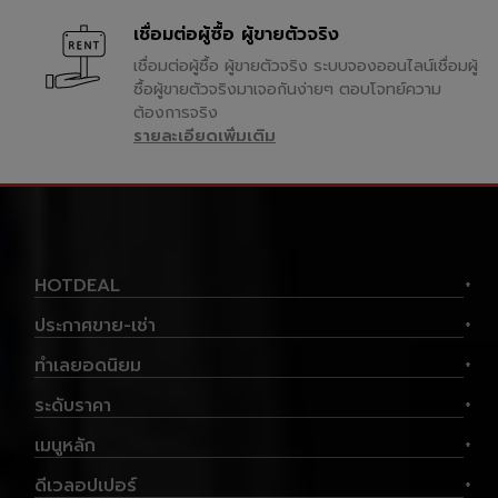
สถานะเปิดใช้งาน</li> <li>กดปุ่ม
ล้านบาท คอนโดมิเนียม 2.332
สะดวกด้วยรถไฟฟ้าเพียงไม่กี่
<strong>&ldquo;บันทึก&rdquo
ล้านบาท ค่าเฉลี่ยราคาทั้ง 14 โซน
สถานี ดูโครงข่ายรถไฟฟ้า รวมไป
เชื่อมต่อผู้ซื้อ ผู้ขายตัวจริง
;</strong></li> </ul> <p>เมื่อ
ในกรุงเทพฯและปริมณฑล บ้าน
ถึงหากเป็นผู้ใช้รถยนต์ส่วนตัว ก็
เปิดการเชื่อมต่อเรียบร้อยแล้ว
เชื่อมต่อผู้ซื้อ ผู้ขายตัวจริง ระบบจองออนไลน์เชื่อมผู้
เดี่ยว 7.054 ล้านบาท
จะมีเส้นทางด่วนต่าง ๆ ได้แก่
ระบบจะแสดงช่องสำหรับกรอก
คอนโดมิเนียม 3.704 ล้านบาท
ทางพิเศษศรีรัช และดอนเมือง
ซื้อผู้ขายตัวจริงมาเจอกันง่ายๆ ตอบโจทย์ความ
ข้อมูลบัญชีของเว็บไซต์นั้น</p>
&nbsp; &nbsp; &nbsp; สรุป
โทลเวย์ ที่สามารถไปใช้บริการได้
ต้องการจริง
<blockquote> <p><strong>
ภาพรวมตลาด &nbsp; ราคา
ในเวลาเร่งด่วนได้ กอปรกับ การ
รายละเอียดเพิ่มเติม
<img alt="TookteeAI"
เฉลี่ยสูงเป็นอันดับที่ 6 ราคาเฉลี่ย
เป็นที่ตั้งของอาคารรัฐสภาแห่ง
src="https://imgtooktee.word
รวมในพื้นที่ สูงกว่า ของราคา
ใหม่ ทำให้มีความต้องการคอนโด
press.com/wp-
เฉลี่ยที่อยู่อาศัยทุกประเภทที่ยัง
ในพื้นที่เพิ่มสูงขึ้น&nbsp;.ช่วง
content/uploads/2026/07/1.
เปิดขายอยู่ ณ ครึ่งปี พ.ศ. 2561
ราคาไหนถึงขายดี???จากฐาน
png" style="height:338px;
ทั่วกรุงเทพฯและปริมณฑลรวม 14
ข้อมูลของศูนย์ข้อมูลวิจัยและ
width:600px" /></strong><br
ทำเล &nbsp; หมายเหตุ &nbsp;
ประเมินค่าทรัพย์สินแห่ง
/> ขั้นตอนที่ 1 &mdash; หน้าตั้ง
1.การแบ่งวิเคราะห์ทำเลตลาดที่
ประเทศไทย ได้สำรวจและช่วง
HOTDEAL
ค่าระบบ พร้อมไฮไลต์ปุ่ม
+
อยู่อาศัยเป็นจำนวน 14 ทำเล
ระดับราคาคอนโดที่ได้สำรวจออก
&ldquo;เชื่อมต่อ&rdquo; และ
(ตั้งแต่ตัวอักษร A ถึง N) และ
เป็น 7 ระดับ ตั้งแต่ราคา 0.500-
ประกาศขาย-เช่า
&ldquo;บันทึก&rdquo;</p>
+
แบ่งเป็นทำเลย่อยจากทำเลหลัก
1.000 ล้านบาท/หน่วย ไปจนถึง
</blockquote> <hr /> <h2>
รวมจำนวนทั้งสิ้น 78 พื้นที่
ราคามากกว่า 20 ล้านบาทต่อ
ทำเลยอดนิยม
<span
+
(Zone) เป็นการแบ่งทำเลโดย
หน่วย ซึ่งกลางปี พ.ศ.2561 พื้นที่
style="color:#3498db">ขั้น
พิจารณาจากศักยภาพของพื้นที่ใน
BMR (Bangkok Metropolitan
ระดับราคา
ตอนที่ 2 เชื่อมต่อบัญชี เลือก
+
ด้านลักษณะการใช้ประโยชน์พื้นที่
Region) พบว่าทำเลบางซื่อ เป็น
เว็บไซต์ที่ต้องการเชื่อมต่อ
รูปแบบการคมนาคม และสภาพ
ทำเลที่มีการซื้อ-ขายคอนโดมาก
เมนูหลัก
</span></h2> <p>กรอกข้อมูล
+
ภูมิประเทศ ที่ส่งผลต่อตลาดที่อยู่
ที่สุด เป็นอันดับ 1 โดยเป็นทำเล
บัญชีที่ใช้เข้าสู่ระบบเว็บไซต์</p>
อาศัยในพื้นที่นั้นๆ เป็นสำคัญ
คอนโดขายดีในช่วงราคา 2-3
ดีเวลอปเปอร์
<p>ข้อมูลที่ต้องกรอก
+
2.ข้อมูลนำเสนอภาพรวมด้าน
ล้านบาท&nbsp;ที่มา : สรุปข้อมูล