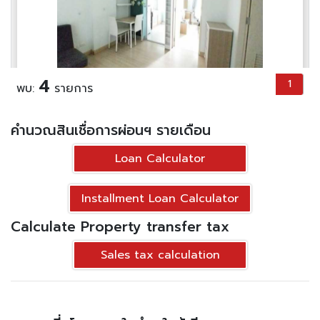
4
1
พบ:
รายการ
Property type
คอนโด
Use able area
34.42 Sq.M
Price / Sq.M
49,404 Baht
คำนวณสินเชื่อการผ่อนฯ รายเดือน
1
1
Loan Calculator
1,790,000 .-
฿
ลด ฿
89,500
Installment Loan Calculator
RESALE
1,700,500.-฿
Calculate Property transfer tax
See More
Sales tax calculation
Sale Condominium The Niche ID Rama 2 -
The Niche ID Rama 2