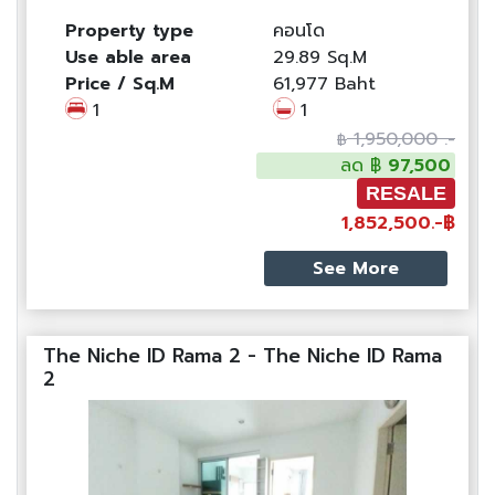
Property type
คอนโด
Use able area
29.89 Sq.M
Price / Sq.M
61,977 Baht
1
1
1,950,000 .-
฿
ลด ฿
97,500
RESALE
1,852,500.-฿
See More
The Niche ID Rama 2 - The Niche ID Rama
2