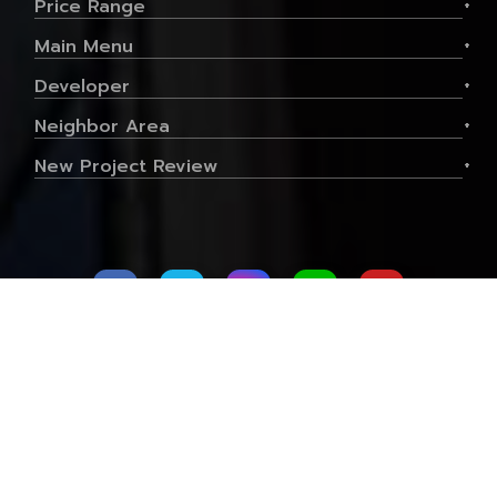
See More
Price Range
+
Main Menu
+
Developer
+
เดอะนิช ไอดี พระราม 2 เฟส 1 - The Niche ID
Rama 2
Neighbor Area
+
New Project Review
+
Property type
คอนโด
Use able area
30.01 Sq.M
Price / Sq.M
46,734 Baht
Contact Us
About Us
Privacy Policy
1
1
Terms of Service
Site Map
1,650,000 .-
฿