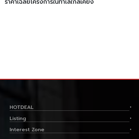
ราคาเฉลี่ยโครงการในทำเลใกล้เคียง
Property type
คอนโด
Use able area
29.82 Sq.M
Price / Sq.M
52,250 Baht
1
1
1,640,100 .-
฿
HOTDEAL
+
ลด ฿
82,005
Listing
+
RESALE
1,558,095.-฿
Interest Zone
+