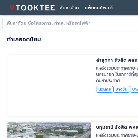
ค้นหาบ้าน
แพ็กเกจโพสต์
ทำเลยอดนิยม
ลำลูกกา รังสิต ค
แหล่งรวมประกาศขาย-เช
นครนายก ในราคาดีที่สุ
ค้นหาประกาศ
นวนคร
บางขัน
บา
ปทุมธานี รังสิต พ
แหล่งรวมประกาศขาย-เช่