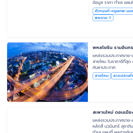
ข้อมูล ราคา ทำเล แผน
ติวานนท์-กรุงเทพ-นนท
พระราม 7
พหลโยธิน รามอินท
แหล่งรวมประกาศขาย-เช
สายไหม ในราคาดีที่สุด
ค้นหาประกาศ
สายไหม
ลาดปลาเค้
สะพานใหม่ ดอนเมือง 
แหล่งรวมประกาศขาย-เช่
หลักสี่ นวมินทร์ สุขาภ
ทำเล แผนที่ ผลการค้น