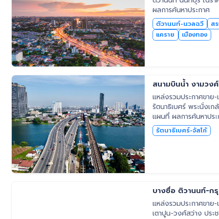
ติวานนท์ นนทบุรี ในราค
ผลการค้นหาประกาศ
ติวานนท์-นวลฉวี
สร
แคราย
เมืองทอง
สนามบินน้ำ งามวงศ์ว
แหล่งรวมประกาศขาย-เช
รัตนาธิเบศร์ พระนั่งเก
แผนที่ ผลการค้นหาปร
รัตนาธิเบศร์-จัสโก้
บางซื่อ ติวานนท์-ก
แหล่งรวมประกาศขาย-เช่
เตาปูน-วงศ์สว่าง ประชา