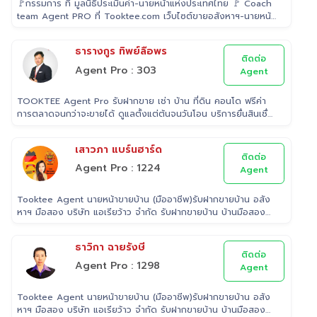
🚩กรรมการ ที่ มูลนิธิประเมินค่า-นายหน้าแห่งประเทศไทย 🚩 Coach
team Agent PRO ที่ Tooktee.com เว็บไซต์ขายอสังหาฯ-นายหน้า
อิสระอันดับ 1 ในไทย 🚩 เป็น Examiner ที่ สถาบันคุณวุฒิวิชาชีพ
(องค์การมหาชน) ระดับ 5 🚩 เป็นวิทยากรบรรยาย "นายหน้า"
ธารางกูร ทิพย์ลือพร
อสังหาริมทรัพย์ ที่ โรงเรียนธุรกิจอสังหาริมทรัพย์ไทย 🚩 Property
ติดต่อ
Consultant ที่ Tooktee ขาย-ซื้อ บ้านมือสอง อสังหาริมทรัพย์
Agent Pro : 303
Agent
กรุงเทพและปริมณฑล 🚩 อนุกรรม ที่สมาคมนายหน้า
อสังหาริมทรัพย์ 🚩 อดีต Sale นายหน้าอสังหาริมทรัพย์ ที่ RE/MAX
TOOKTEE Agent Pro รับฝากขาย เช่า บ้าน ที่ดิน คอนโด ฟรีค่า
และ ERA
การตลาดจนกว่าจะขายได้ ดูแลตั้งแต่ต้นจนวันโอน บริการยื่นสินเชื่อ
ฟรี
เสาวภา แบร์นฮาร์ด
ติดต่อ
Agent Pro : 1224
Agent
Tooktee Agent นายหน้าขายบ้าน (มืออาชีพ)รับฝากขายบ้าน อสัง
หาฯ มือสอง บริษัท แอเรียว้าว จำกัด รับฝากขายบ้าน บ้านมือสอง
เราใส่ใจในทรัพย์ที่ท่านฝากขาย เสมือนหนึ่งเป็นทรัพย์ของเราเอง
พร้อมดูแลในทุกขั้นตอน ตั้งแต่การประเมินราคา ถ่ายรูป/ทำการ
ธาวิกา ฉายรังษี
ตลาด/โฆษณาผ่านสื่อต่างๆ/ เดินสินเชื่อ จนไปถึงขั้นตอนการโอนฯ
ติดต่อ
กรรมสิทธิ์ รับฝากขายเพื่อให้ลูกค้าขายบ้าน ขายที่ดิน และ
Agent Pro : 1298
Agent
อสังหาริมทรัพย์ทุกประเภทได้ โดยทีมงานมืออาชีพ กว่า 2,000 ท่าน
ที่มีประสบการณ์ด้านอสังหาริมทรัพย์ มากกว่า 25 ปี ครอบคลุมทั่ว
Tooktee Agent นายหน้าขายบ้าน (มืออาชีพ)รับฝากขายบ้าน อสัง
พื้นที่กรุงเทพฯ ปริมณฑล โดยมีพันธมิตรธนาคารหลายแห่ง และทีม
หาฯ มือสอง บริษัท แอเรียว้าว จำกัด รับฝากขายบ้าน บ้านมือสอง
นิติกรรมของกรมที่ดินทุกพื้นที่ ไร้กังวลเรื่องการโอนกรรมสิทธิ์