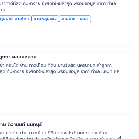
าดีที่สุด ค้นหาง่าย อัพเดทใหม่ล่าสุด พร้อมข้อมูล ราคา ทำเล
ะกาศ
ทุมธานี-สามโคก
ลาดหลุมแก้ว
สามโคก - เสนา
ำลูกกา คลองหลวง
่า คอนโด บ้าน ทาวน์โฮม ที่ดิน ย่านรังสิต นครนายก ลำลูกกา
าน ติวานนท์ นนทบุรี
่า คอนโด บ้าน ทาวน์โฮม ที่ดิน ย่านแจ้งวัฒนะ งามวงศ์วาน