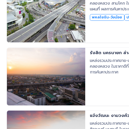
คลองหลวง สามโคก ในราค
แผนที่ ผลการค้นหาปร
พหลโยธิน-วังน้อย
ป
รังสิต นครนายก ล
แหล่งรวมประกาศขาย-เช
คลองหลวง ในราคาดีที่สุด ค้นหาง่าย อัพเดทใหม่ล่าสุด พร้อมข้อมูล ราคา ทำเล แผนที่ ผล
การค้นหาประกาศ
แจ้งวัฒนะ งามวงศ์ว
แหล่งรวมประกาศขาย-เช