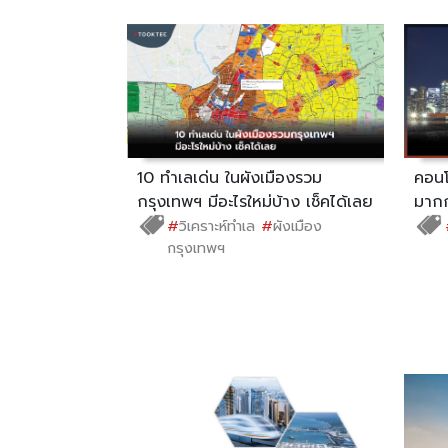
10 ทำเลเด่น ในผังเมืองรวม
คอนโ
กรุงเทพฯ มีอะไรใหม่บ้าง เช็คได้เลย
มากก
#
วิเคราะห์ทำเล
#
ผังเมือง
กรุงเทพฯ