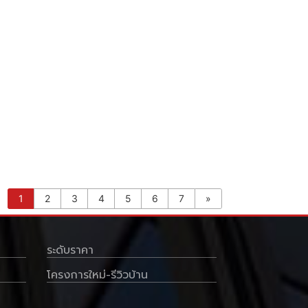
1
2
3
4
5
6
7
»
ระดับราคา
โครงการใหม่-รีวิวบ้าน