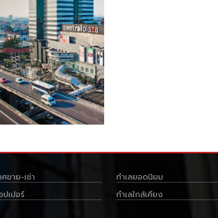
ลบางนา-สมุทรปราการ
#
วิเคราะห์ทำเล
#
ย่านบางนา-
สมุทรปราการ
าศขาย-เช่า
ทำเลยอดนิยม
อปเปอร์
ทำเลใกล้เคียง