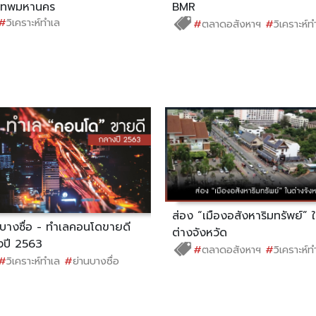
งเทพมหานคร
BMR
#
วิเคราะห์ทำเล
#
ตลาดอสังหาฯ
#
วิเคราะห์ท
ส่อง “เมืองอสังหาริมทรัพย์” 
บางซื่อ - ทำเลคอนโดขายดี
ต่างจังหวัด
งปี 2563
#
ตลาดอสังหาฯ
#
วิเคราะห์ท
#
วิเคราะห์ทำเล
#
ย่านบางซื่อ