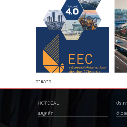
รายการ
ทำเล Eastern Economic
ทำเ
Corridor (EEC)
#
ลงทุนEEC
#
วิเคราะห์ทำเล
HOTDEAL
ประก
เมนูหลัก
ดีเวล