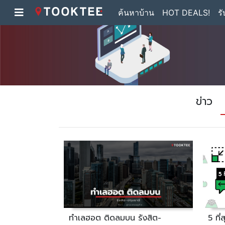
ค้นหาบ้าน
HOT DEALS!
ร
ข่าว
ทำเลฮอต ติดลมบน รังสิต-
5 ที