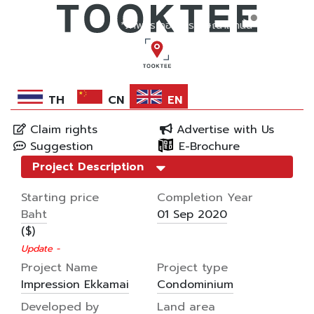
*ภาพประกอบการโฆษณาเท่านั้น
TH
CN
EN
Claim rights
Advertise with Us
Suggestion
E-Brochure
Project Description
Starting price
Completion Year
Baht
01 Sep 2020
($)
Update -
Project Name
Project type
Impression Ekkamai
Condominium
Developed by
Land area