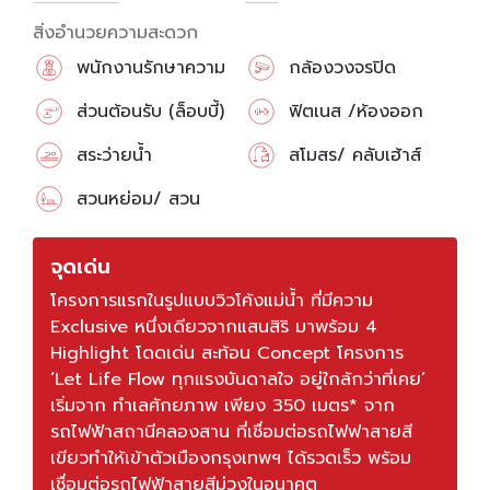
สิ่งอำนวยความสะดวก
พนักงานรักษาความ
กล้องวงจรปิด
ปลอดภัย
ส่วนต้อนรับ (ล็อบบี้)
ฟิตเนส /ห้องออก
กำลังกาย
สระว่ายน้ำ
สโมสร/ คลับเฮ้าส์
สวนหย่อม/ สวน
สาธารณะ
จุดเด่น
โครงการแรกในรูปแบบวิวโค้งแม่น้ำ ที่มีความ
Exclusive หนึ่งเดียวจากแสนสิริ มาพร้อม 4
Highlight โดดเด่น สะท้อน Concept โครงการ
‘Let Life Flow ทุกแรงบันดาลใจ อยู่ใกล้กว่าที่เคย’
เริ่มจาก ทำเลศักยภาพ เพียง 350 เมตร* จาก
รถไฟฟ้าสถานีคลองสาน ที่เชื่อมต่อรถไฟฟาสายสี
เขียวทำให้เข้าตัวเมืองกรุงเทพฯ ได้รวดเร็ว พร้อม
เชื่อมต่อรถไฟฟ้าสายสีม่วงในอนาคต