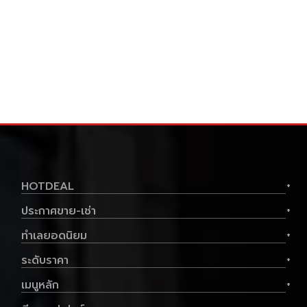
ประเภท
คอนโด
พื้นที่ใช้สอย
34.25 ตร.ม.
ราคาต่อตร.ม
119,708 บาท
1
1
4,100,000.-฿
ดูทรัพย์
ขาย คอนโดมิเนียม โฟล บาย แสนสิริ ขนาด
24.75 ตร.ม. - โฟล บาย แสนสิริ
HOTDEAL
+
ประกาศขาย-เช่า
+
ทำเลยอดนิยม
+
ระดับราคา
+
เมนูหลัก
+