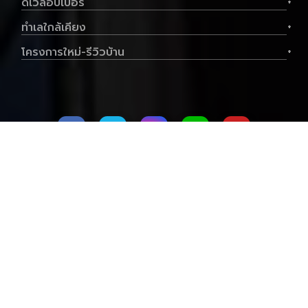
ดีเวลอปเปอร์
+
ทำเลใกล้เคียง
+
ประเภท
คอนโด
พื้นที่ใช้สอย
24.75 ตร.ม.
โครงการใหม่-รีวิวบ้าน
+
ราคาต่อตร.ม
127,273 บาท
1
1
3,150,000.-฿
ดูทรัพย์
ขาย คอนโดมิเนียม โฟล บาย แสนสิริ ขนาด
29.25 ตร.ม. - โฟล บาย แสนสิริ
ติดต่อเรา
เกี่ยวกับเรา
นโยบายความเป็นส่วนตัว
ข้อตกลงและเงื่อนไข
แผนผังเว็บไซต์
บริษัท แอเรีย ว้าว จำกัด อาคาร @area เลขที่ 5/15
ซอยนนทรี 5 ถนนนนทรี เขตยานนาวา กทม. 10120