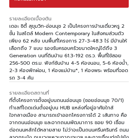
รายละเอียดเบื้องต้น
เดอะ ซิตี้ สุขุมวิท-อ่อนนุช 2 เป็นโครงการบ้านเดี่ยวหรู 2
ชั้น ในสไตล์ Modern Contemporary ในสังคมส่วนตัว
เพียง 62 หลัง บนพื้นที่โครงการ 27-3-48.3 ไร่ มีบ้านให้
เลือกถึง 7 แบบ รองรับครอบครัวขนาดใหญ่ได้ถึง 3
Generation บนที่ดินบ้าน 61.3-192 ตร.ว. พื้นที่ใช้สอย
256-500 ตร.ม. ฟังก์ชันบ้าน 4-5 ห้องนอน, 5-6 ห้องน้ำ,
2-3 ห้องพักผ่อน, 1 ห้องแม่บ้าน*, 1 ห้องพระ พร้อมที่จอด
รถ 3-4 คัน
รายละเอียดสถานที่
ที่ตั้งโครงการตั้งอยู่บนถนนอ่อนนุช (ซอยอ่อนนุช 70/1)
ทำเลที่โดดเด่นตั้งอยู่บน HUB แหล่งที่อยู่อาศัยใกล้
ใจกลางเมือง สามารถเข้าออกโครงการได้ 2 เส้นทาง คือ
จากถนนอ่อนนุช และจากถนนพัฒนาการ ซอย 90 เชื่อม
ต่อถนนหลักได้หลายสาย ไม่ว่าจะเป็นถนนศรีนครินทร์ ถนน
ลาดกระบัง ถนนวงแหวนกาญจนาฯ และการเชื่อมต่อไปยัง