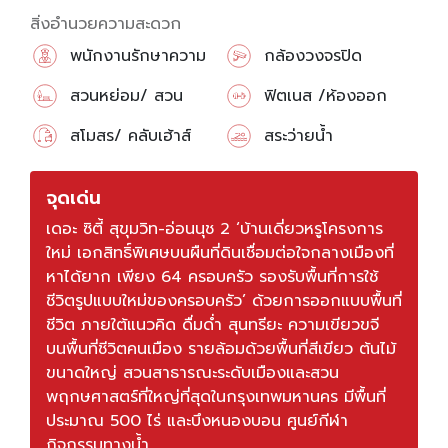
สิ่งอำนวยความสะดวก
พนักงานรักษาความ
กล้องวงจรปิด
ปลอดภัย
สวนหย่อม/ สวน
ฟิตเนส /ห้องออก
สาธารณะ
กำลังกาย
สโมสร/ คลับเฮ้าส์
สระว่ายน้ำ
จุดเด่น
เดอะ ซิตี้ สุขุมวิท-อ่อนนุช 2 ‘บ้านเดี่ยวหรูโครงการ
ใหม่ เอกสิทธิ์พิเศษบนผืนที่ดินเชื่อมต่อใจกลางเมืองที่
หาได้ยาก เพียง 64 ครอบครัว รองรับพื้นที่การใช้
ชีวิตรูปแบบใหม่ของครอบครัว’ ด้วยการออกแบบพื้นที่
ชีวิต ภายใต้แนวคิด ดื่มด่ำ สุนทรียะ ความเขียวขจี
บนพื้นที่ชีวิตคนเมือง รายล้อมด้วยพื้นที่สีเขียว ต้นไม้
ขนาดใหญ่ สวนสาธารณะระดับเมืองและสวน
พฤกษศาสตร์ที่ใหญ่ที่สุดในกรุงเทพมหานคร มีพื้นที่
ประมาณ 500 ไร่ และบึงหนองบอน ศูนย์กีฬา
กิจกรรมทางน้ำ