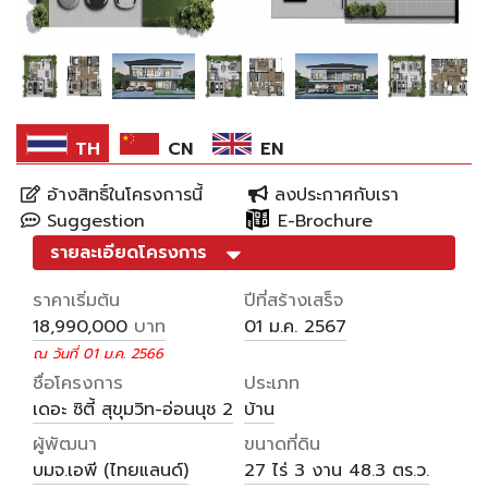
*ภาพประกอบการโฆษณาเท่านั้น
*ภาพประกอบการโฆษณาเท่านั้น
*ภาพประกอบการโฆษณาเท่านั้น
*ภาพประกอบการโฆษณาเท่านั้น
*ภาพประกอบการโฆษณาเท่านั้น
TH
CN
EN
อ้างสิทธิ์ในโครงการนี้
ลงประกาศกับเรา
Suggestion
E-Brochure
รายละเอียดโครงการ
ราคาเริ่มต้น
ปีที่สร้างเสร็จ
บาท
18,990,000
01 ม.ค. 2567
ณ วันที่ 01 ม.ค. 2566
ชื่อโครงการ
ประเภท
เดอะ ซิตี้ สุขุมวิท-อ่อนนุช 2
บ้าน
ผู้พัฒนา
ขนาดที่ดิน
บมจ.เอพี (ไทยแลนด์)
27 ไร่
3 งาน
48.3 ตร.ว.