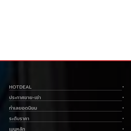
ประเภท
คอนโด
พื้นที่ใช้สอย
30 ตร.ม.
ราคาต่อตร.ม
57,000 บาท
HOTDEAL
+
1
1
ประกาศขาย-เช่า
+
ทำเลยอดนิยม
+
1,800,000 .-
฿
ลด ฿
90,000
ระดับราคา
+
มือสอง
เมนูหลัก
+