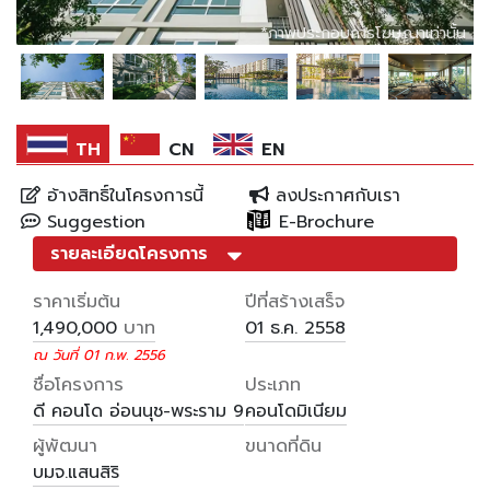
*ภาพประกอบการโฆษณาเท่านั้น
*ภาพประกอบการโฆษณาเท่านั้น
*ภาพประกอบการโฆษณาเท่านั้น
*ภาพประกอบการโฆษณาเท่านั้น
TH
CN
EN
อ้างสิทธิ์ในโครงการนี้
ลงประกาศกับเรา
Suggestion
E-Brochure
รายละเอียดโครงการ
ราคาเริ่มต้น
ปีที่สร้างเสร็จ
บาท
1,490,000
01 ธ.ค. 2558
ณ วันที่ 01 ก.พ. 2556
ชื่อโครงการ
ประเภท
ดี คอนโด อ่อนนุช-พระราม 9
คอนโดมิเนียม
ผู้พัฒนา
ขนาดที่ดิน
บมจ.แสนสิริ