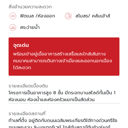
สิ่งอำนวยความสะดวก
ฟิตเนส /ห้องออก
สโมสร/ คลับเฮ้าส์
กำลังกาย
สระว่ายน้ำ
จุดเด่น
พร้อมเข้าอยู่เมื่ออาคารสร้างเสร็จและใกล้เส้นทาง
คมนาคมสามารถเดินทางเข้าเมืองและออกนอกเมือง
ได้สะดวก
รายละเอียดเบื้องต้น
โครงการเป็นอาคารสูง 8 ชั้น มีกระจกบานสไลด์กั้นเป็น 1
ห้องนอน ห้องน้ำและห้องครัวแยกเป็นสัดส่วน
รายละเอียดสถานที่
ทำเลที่ตั้ง อยู่ติดกับถนนเฉลิมพระเกียรติใต้ทางด่วนศรีรัช
ถนนพระราม 9-มอเตอร์เวย์ ใกล้กับสถานีทับช้าง(แอร์