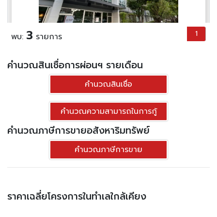
3
1
พบ:
รายการ
ประเภท
คอนโด
คำนวณสินเชื่อการผ่อนฯ รายเดือน
พื้นที่ใช้สอย
29.95 ตร.ม.
คำนวณสินเชื่อ
ราคาต่อตร.ม
47,579 บาท
1
1
1,500,000 .-
฿
คำนวณความสามารถในการกู้
ลด ฿
75,000
คำนวณภาษีการขายอสังหาริมทรัพย์
มือสอง
1,425,000.-฿
คำนวณภาษีการขาย
ดูทรัพย์
ราคาเฉลี่ยโครงการในทำเลใกล้เคียง
ขาย คอนโดมิเนียม ดี คอนโดอ่อนนุช-พระราม9
ขนาด 30 ตร.ม. - ดี คอนโด อ่อนนุช-พระราม 9