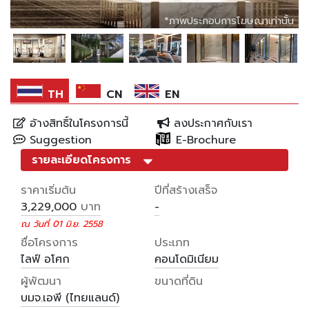
*ภาพประกอบการโฆษณาเท่านั้น
*ภาพประกอบการโฆษณาเท่านั้น
*ภาพประกอบการโฆษณาเท่านั้น
*ภาพประกอบการโฆษณาเท่านั้น
TH
CN
EN
อ้างสิทธิ์ในโครงการนี้
ลงประกาศกับเรา
Suggestion
E-Brochure
รายละเอียดโครงการ
ราคาเริ่มต้น
ปีที่สร้างเสร็จ
บาท
3,229,000
-
ณ วันที่ 01 มิ.ย. 2558
ชื่อโครงการ
ประเภท
ไลฟ์ อโศก
คอนโดมิเนียม
ผู้พัฒนา
ขนาดที่ดิน
บมจ.เอพี (ไทยแลนด์)