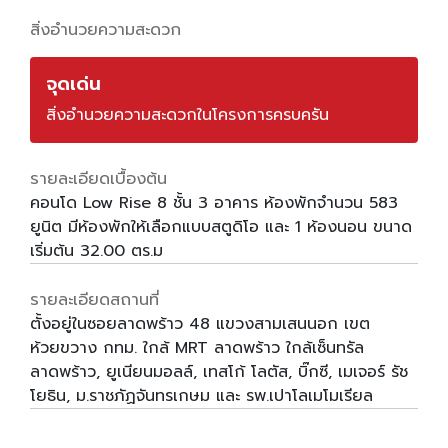
สิ่งอำนวยความสะดวก
จุดเด่น
สิ่งอำนวยความสะดวกในโครงการครบครัน
รายละเอียดเบื้องต้น
คอนโด Low Rise 8 ชั้น 3 อาคาร ห้องพักจำนวน 583
ยูนิต มีห้องพักให้เลือกแบบสตูดิโอ และ 1 ห้องนอน ขนาด
เริ่มต้น 32.00 ตร.ม
รายละเอียดสถานที่
ตั้งอยู่ในซอยลาดพร้าว 48 แขวงสามเสนนอก เขต
ห้วยขวาง กทม. ใกล้ MRT ลาดพร้าว ใกล้เซ็นทรัล
ลาดพร้าว, ยูเนียนมอลล์, เทสโก้ โลตัส, บิ๊กซี, เมเจอร์ รัช
โยธิน, ม.ราชภัฏจันทรเกษม และ รพ.เปาโลเมโมเรียล