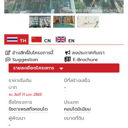
*ภาพประกอบการโฆษณาเท่านั้น
*ภาพประกอบการโฆษณาเท่านั้น
*ภาพประกอบการโฆษณาเท่านั้น
TH
CN
EN
อ้างสิทธิ์ในโครงการนี้
ลงประกาศกับเรา
Suggestion
E-Brochure
รายละเอียดโครงการ
ราคาเริ่มต้น
ปีที่สร้างเสร็จ
บาท
-
ณ วันที่ 11 ม.ค. 2565
ชื่อโครงการ
ประเภท
รัชดาเพรสทีจคอนโด
คอนโดมิเนียม
ผู้พัฒนา
ขนาดที่ดิน
-