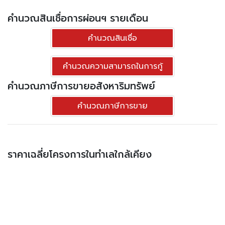
1
1
คำนวณสินเชื่อการผ่อนฯ รายเดือน
มือสอง
950,000.-฿
คำนวณสินเชื่อ
ดูทรัพย์
คำนวณความสามารถในการกู้
คำนวณภาษีการขายอสังหาริมทรัพย์
ขาย คอนโดมิเนียม รัชดาเพรสทีจคอนโด ชั้นที่ 5
อาคารบี ขนาด 31.84 ตร.ม. - รัชดาเพรสทีจคอน
คำนวณภาษีการขาย
โด
ราคาเฉลี่ยโครงการในทำเลใกล้เคียง
ประเภท
คอนโด