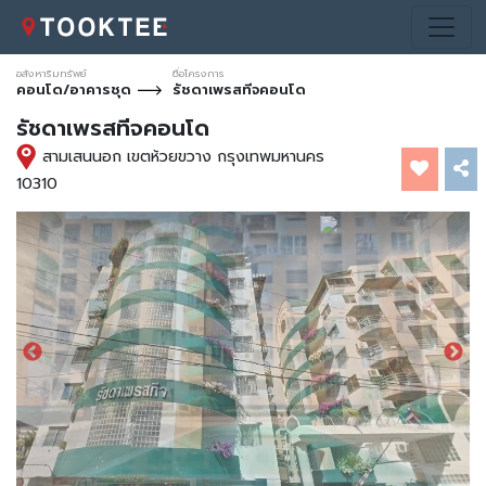
อสังหาริมทรัพย์
ชื่อโครงการ
คอนโด/อาคารชุด
รัชดาเพรสทีจคอนโด
รัชดาเพรสทีจคอนโด
สามเสนนอก เขตห้วยขวาง กรุงเทพมหานคร
10310