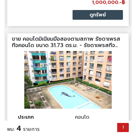
1,000,000.-฿
ดูทรัพย์
ขาย คอนโดมิเนียมมือสองตามสภาพ รัชดาเพรส
ทีจคอนโด ขนาด 31.73 ตร.ม. - รัชดาเพรสทีจ
คอนโด
ประเภท
คอนโด
พื้นที่ใช้สอย
31.73 ตร.ม.
4
1
พบ:
รายการ
ราคาต่อตร.ม
29,940 บาท