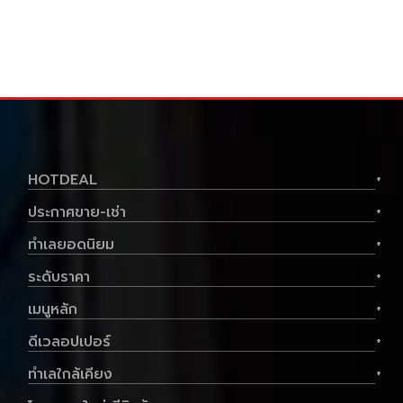
พื้นที่ใช้สอย
31.84 ตร.ม.
ราคาต่อตร.ม
37,893 บาท
1
1
1,270,000 .-
฿
ลด ฿
63,500
มือสอง
1,206,500.-฿
HOTDEAL
+
ดูทรัพย์
ประกาศขาย-เช่า
+
ทำเลยอดนิยม
+
ขาย คอนโดมิเนียมมือสองตามสภาพ รัชดาเพรส
ทีจคอนโด ขนาด 31.65 ตร.ม. - รัชดาเพรสทีจ
ระดับราคา
+
คอนโด
เมนูหลัก
+
ดีเวลอปเปอร์
+
ทำเลใกล้เคียง
+