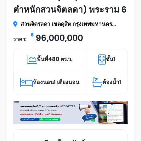
ตำหนักสวนจิตลดา) พระราม 6
สวนจิตรลดา เขตดุสิต กรุงเทพมหานคร
10300
฿
96,000,000
ราคา:
พื้นที่
480 ตร.ว.
ชั้น
1
ห้องนอน
1 เตียงนอน
ห้องน้ำ
1