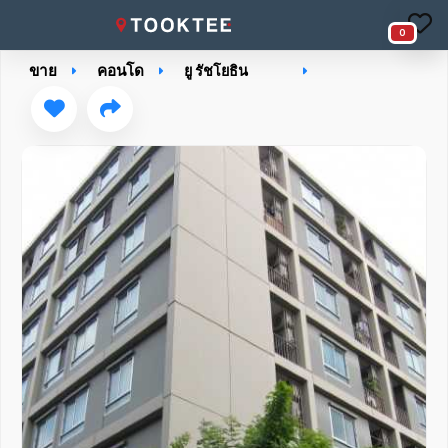
0
ขาย
คอนโด
ยู รัชโยธิน