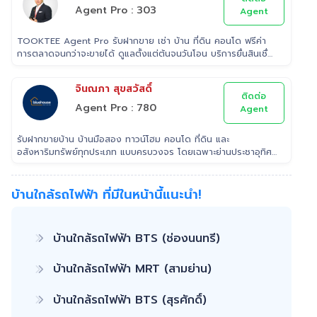
Agent Pro : 303
Agent
TOOKTEE Agent Pro รับฝากขาย เช่า บ้าน ที่ดิน คอนโด ฟรีค่า
การตลาดจนกว่าจะขายได้ ดูแลตั้งแต่ต้นจนวันโอน บริการยื่นสินเชื่อ
ฟรี
จินณภา สุขสวัสดิ์
ติดต่อ
Agent Pro : 780
Agent
รับฝากขายบ้าน บ้านมือสอง ทาวน์โฮม คอนโด ที่ดิน และ
อสังหาริมทรัพย์ทุกประเภท แบบครบวงจร โดยเฉพาะย่านประชาอุทิศ
สุขสวัสดิ์ พุทธบูชา ทีมขายมืออาชีพประสบการณ์ ที่สามารถช่วยคุณ
ขายบ้านได้อย่างรวดเร็ว เรา เอาใจใส่ ดูแล ลูกค้าในทุกขั้นตอน
ติดต่อ 022953905 Line: @Tooktee
บ้านใกล้รถไฟฟ้า ที่มีในหน้านี้แนะนำ!
บ้านใกล้รถไฟฟ้า BTS (ช่องนนทรี)
บ้านใกล้รถไฟฟ้า MRT (สามย่าน)
บ้านใกล้รถไฟฟ้า BTS (สุรศักดิ์)