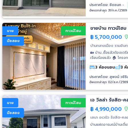
พร้อมบริการจัดกู้ธนาค
ประกาศโดย:
ชิดชนก -
ประโยชน์ ปลอดภัยจากน้
อัพเดทล่าสุด 31/ก.ค./2569
นครหลวง 4 สายแรงสูง พ
โรงงาน -ขนาดที่ดินมีต
ทุกกรณีไป -รูปแบบโรง
เพื่อตอบสนองตามต้องกา
ขายบ้าน ทาวน์โฮม 
ขาย
ทาวน์โฮม
ฟรี ฟรี... ค่าเขียนแบบ 
฿
5,700,000
อนุญาตในการก่อสร้าง ฟ
มือสอง
คุณ โบ โทรศัพท์ : 091
บ้านกลางเมือง รามอินท
เว็บไซต์ : http://www
🏡 บ้าน...ซื้อแล้วต้องเตร
https://www.faceboo
เรียบร้อยแล้ว 🏠 โครงการ บ้านกลางเมือง รามอินทรา 83 สเตชั่น 🏘 ทาวน์โฮม 3 ชั้น บนทำเล
รามอินทราเดินทางสะดวก 
3 ห้องนอน
3 ห้
รวดเร็ว 🎯 สิ่งที่น่าสนใจไม่ใช่เพียงตัวบ้าน แต่คือรายละเอียดที่เจ้าของใส่ใจตลอดระยะเวลาการอยู่อาศัย
มาดูกันมีอะไรให้มาบ้าง : ✓ Built-in ทั้งหลัง ✓ Wallpa
ประกาศโดย:
สุพจน์ วชิร
Built-in เต็มรูปแบบ ลง
อัพเดทล่าสุด 02/ส.ค./256
Door Lock ✓ ประตูรั้วไ
"TV Wall" สไตล์ลักชัวร
เท่านั้น. ● พื้นที่ใช้สอย 142 ตร.ม. ที่ดิน 17 ตร.ว. ● 2 ห้องนอน ● 1 ห้องแต
ห้องน้ำ. จอดรถ 2 คัน ✅️ เดิมแบบเป็น 3 ห้องนอน เจ้าของปรับเปลี่ยนหนึ่งห้องเป็น Walk-in Closet
เจ วิลล่า รังสิต-
ขาย
ทาวน์โฮม
เพื่อให้ห้องนอนหลักชั้
฿
4,990,000
แบรนด์ AP คือการนำแอ
มือสอง
มาเยี่ยมเยือน และแจ้งเตือ
เสนา อเวนิว รังสิต-คลอ
เข้า ง่ายดายผ่านสมาร์ท
บ้านแฝดอารมณ์บ้านเดี่ย
เราเอง ยังช่วย Protect คว